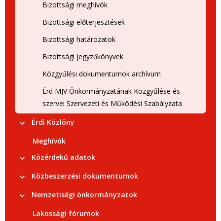
Bizottsági meghívók
Bizottsági előterjesztések
Bizottsági határozatok
Bizottsági jegyzőkönyvek
Közgyűlési dokumentumok archívum
Érd MJV Önkormányzatának Közgyűlése és
szervei Szervezeti és Működési Szabályzata
Érdi Közlöny
Meghívók
Közérdekű adatok
Közbeszerzési dokumentumok
Nemzetiségi önkormányzatok
Lakossági fórumok