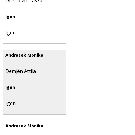
Dr. Csőzik László
Igen
Demjén Attila
Igen