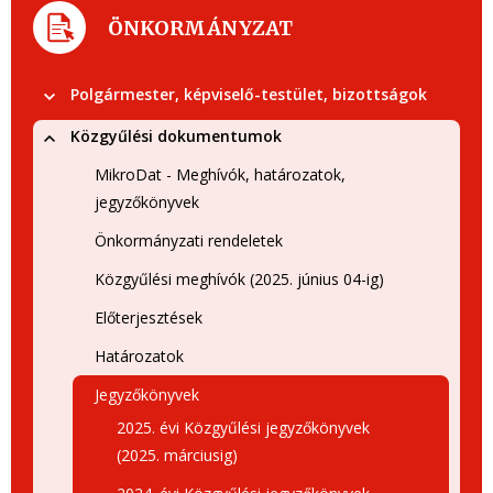
ÖNKORMÁNYZAT
Polgármester, képviselő-testület, bizottságok
Közgyűlési dokumentumok
MikroDat - Meghívók, határozatok,
jegyzőkönyvek
Önkormányzati rendeletek
Közgyűlési meghívók (2025. június 04-ig)
Előterjesztések
Határozatok
Jegyzőkönyvek
2025. évi Közgyűlési jegyzőkönyvek
(2025. márciusig)