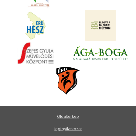
Oldaltérkép
Jogi nyilatkozat