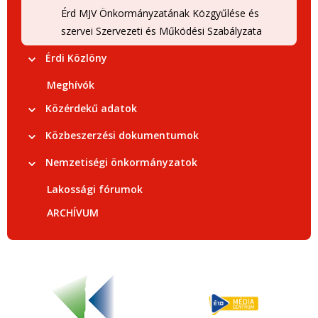
Érd MJV Önkormányzatának Közgyűlése és
szervei Szervezeti és Működési Szabályzata
Érdi Közlöny
Meghívók
Közérdekű adatok
Közbeszerzési dokumentumok
Nemzetiségi önkormányzatok
Lakossági fórumok
ARCHÍVUM