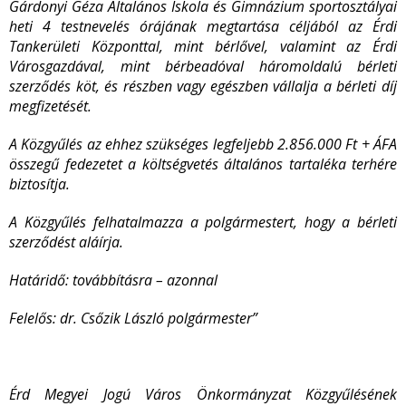
Gárdonyi Géza Általános Iskola és Gimnázium sportosztályai
heti 4 testnevelés órájának megtartása céljából az Érdi
Tankerületi Központtal, mint bérlővel, valamint az Érdi
Városgazdával, mint bérbeadóval háromoldalú bérleti
szerződés köt, és részben vagy egészben vállalja a bérleti díj
megfizetését.
A Közgyűlés az ehhez szükséges legfeljebb 2.856.000
Ft + ÁFA
összegű fedezetet a költségvetés általános tartaléka terhére
biztosítja.
A Közgyűlés felhatalmazza a polgármestert, hogy a bérleti
szerződést aláírja.
Határidő: továbbításra – azonnal
Felelős: dr. Csőzik László polgármester”
Érd Megyei Jogú Város Önkormányzat Közgyűlésének