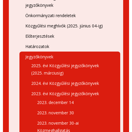
jegyzőkönyvek
Önkormányzati rendeletek
Közgyűlési meghívók (2025. június 04-ig)
Előterjesztések
Határozatok
Jegyzőkönyvek
2025. évi Közgyűlési jegyzőkönyvek
(2025. márciusig)
2024. évi Közgyűlési jegyzőkönyvek
2023. évi Közgyűlési jegyzőkönyvek
2023. december 14
2023. november 30
2023. november 30-ai
Közmeghallgatás