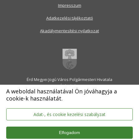
Impresszum
Adatkezelési tájékoztató
Akadálymentesítési nyilatkozat
Érd Megyei Jogú Város Polgármesteri Hivatala
2030 Érd, Alsó utca 1.
A weboldal használatával Ön jóváhagyja a
Levélcím: 2031 Érd, Pf.: 31
cookie-k használatát.
E-mail:
onkormanyzat@erd.hu
Telefonközpont:
06-23-522-300
Ügyfélszolgálat:
06-23-522-301
Adat-, és cookie kezelési szabályzat
Hivatali Kapu: ERDPH
KRID szám: 707189964
Elfogadom