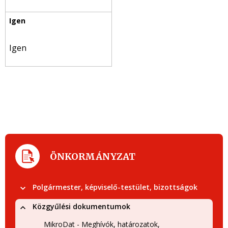
Igen
ÖNKORMÁNYZAT
Polgármester, képviselő-testület, bizottságok
Közgyűlési dokumentumok
MikroDat - Meghívók, határozatok,