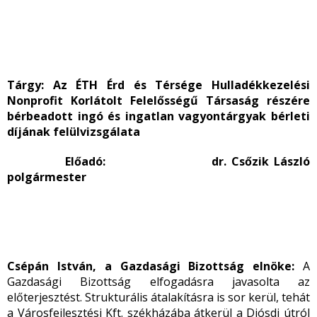
Tárgy: Az ÉTH Érd és Térsége Hulladékkezelési
Nonprofit Korlátolt Felelősségű Társaság részére
bérbeadott ingó és ingatlan vagyontárgyak bérleti
díjának felülvizsgálata
Előadó: dr. Csőzik László
polgármester
Csépán István, a Gazdasági Bizottság elnöke:
A
Gazdasági Bizottság elfogadásra javasolta az
előterjesztést. Strukturális átalakításra is sor kerül, tehát
a Városfejlesztési Kft. székházába átkerül a Diósdi útról