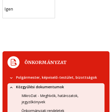
Igen
ÖNKORMÁNYZAT
Polgármester, képviselő-testület, bizottságok
Közgyűlési dokumentumok
MikroDat - Meghívók, határozatok,
jegyzőkönyvek
Önkormányzati rendeletek