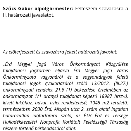
Szűcs Gábor alpolgármester:
Felteszem szavazásra a
II. határozati javaslatot.
Az előterjesztett és szavazásra feltett határozati javaslat:
„Érd Megyei Jogú Város Önkormányzat Közgyűlése
tulajdonosi jogkörben eljárva Érd Megyei Jogú Város
Önkormányzata vagyonáról és a vagyontárgyak feletti
tulajdonosi jogok gyakorlásáról szóló 13/2012. (III.27.)
önkormányzati rendelet 21.§ (1) bekezdése értelmében az
önkormányzat 1/1 arányú tulajdonát képező 18987 hrsz-ú,
kivett lakóház, udvar, üzlet rendeltetésű, 1049 m
2
területű,
természetben 2030 Érd, Alispán utca 2. szám alatti ingatlan
határozatlan időtartamra szóló, az ÉTH Érd és Térsége
Hulladékkezelési Nonprofit Korlátolt Felelősségű Társaság
részére történő bérbeadásáról dönt.