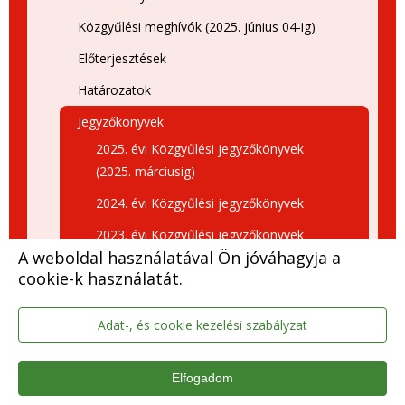
Közgyűlési meghívók (2025. június 04-ig)
Előterjesztések
Határozatok
Jegyzőkönyvek
2025. évi Közgyűlési jegyzőkönyvek
(2025. márciusig)
2024. évi Közgyűlési jegyzőkönyvek
2023. évi Közgyűlési jegyzőkönyvek
A weboldal használatával Ön jóváhagyja a
2023. december 14
cookie-k használatát.
2023. november 30
Adat-, és cookie kezelési szabályzat
2023. november 30-ai
Közmeghallgatás
2023. október 26
Elfogadom