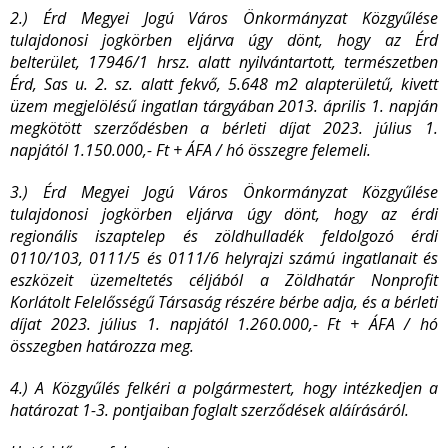
2.) Érd Megyei Jogú Város Önkormányzat Közgyűlése
tulajdonosi jogkörben eljárva úgy dönt, hogy az Érd
belterület, 17946/1 hrsz. alatt nyilvántartott, természetben
Érd, Sas u. 2. sz. alatt fekvő, 5.648 m
2
alapterületű, kivett
üzem megjelölésű ingatlan tárgyában 2013. április 1. napján
megkötött szerződésben a bérleti díjat 2023. július 1.
napjától 1.150.000,- Ft + ÁFA / hó összegre felemeli.
3.) Érd Megyei Jogú Város Önkormányzat Közgyűlése
tulajdonosi jogkörben eljárva úgy dönt, hogy az érdi
regionális iszaptelep és zöldhulladék feldolgozó érdi
0110/103, 0111/5 és 0111/6 helyrajzi számú ingatlanait és
eszközeit üzemeltetés céljából a Zöldhatár Nonprofit
Korlátolt Felelősségű Társaság részére bérbe adja, és a bérleti
díjat 2023. július 1. napjától 1.260.000,- Ft + ÁFA / hó
összegben határozza meg.
4.) A Közgyűlés felkéri a polgármestert, hogy intézkedjen a
határozat 1-3. pontjaiban foglalt szerződések aláírásáról.