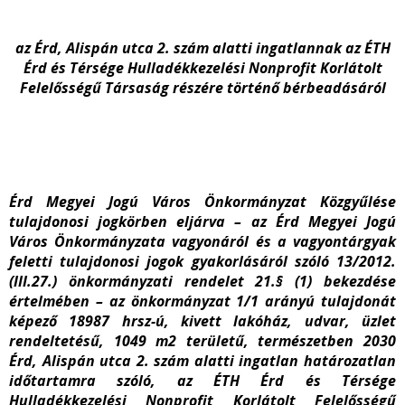
az Érd, Alispán utca 2. szám alatti ingatlannak az ÉTH
Érd és Térsége Hulladékkezelési Nonprofit Korlátolt
Felelősségű Társaság részére történő bérbeadásáról
Érd Megyei Jogú Város Önkormányzat Közgyűlése
tulajdonosi jogkörben eljárva – az Érd Megyei Jogú
Város Önkormányzata vagyonáról és a vagyontárgyak
feletti tulajdonosi jogok gyakorlásáról szóló 13/2012.
(III.27.) önkormányzati rendelet 21.§ (1) bekezdése
értelmében – az önkormányzat 1/1 arányú tulajdonát
képező 18987 hrsz-ú, kivett lakóház, udvar, üzlet
rendeltetésű, 1049 m
2
területű, természetben 2030
Érd, Alispán utca 2. szám alatti ingatlan határozatlan
időtartamra szóló, az ÉTH Érd és Térsége
Hulladékkezelési Nonprofit Korlátolt Felelősségű