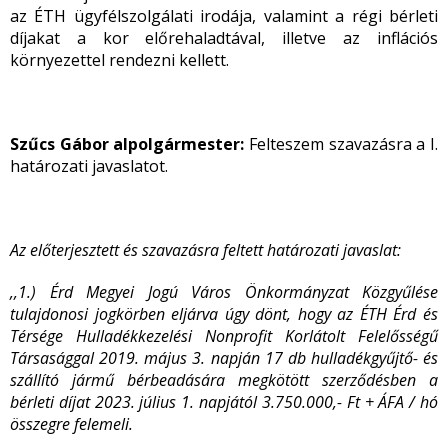
az ÉTH ügyfélszolgálati irodája, valamint a régi bérleti
díjakat a kor előrehaladtával, illetve az inflációs
környezettel rendezni kellett.
Szűcs Gábor alpolgármester:
Felteszem szavazásra a I.
határozati javaslatot.
Az előterjesztett és szavazásra feltett határozati javaslat:
,,1.) Érd Megyei Jogú Város Önkormányzat Közgyűlése
tulajdonosi jogkörben eljárva úgy dönt, hogy az ÉTH Érd és
Térsége Hulladékkezelési Nonprofit Korlátolt Felelősségű
Társasággal 2019. május 3. napján 17 db hulladékgyűjtő- és
szállító jármű bérbeadására megkötött szerződésben a
bérleti díjat 2023. július 1. napjától 3.750.000,- Ft + ÁFA / hó
összegre felemeli.