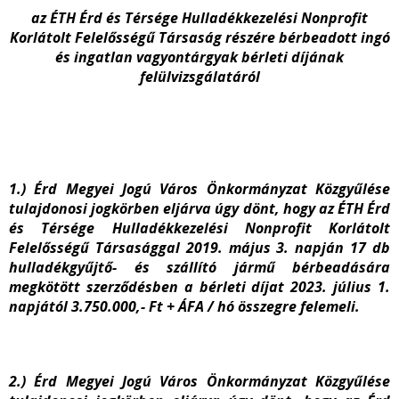
az ÉTH Érd és Térsége Hulladékkezelési Nonprofit
Korlátolt Felelősségű Társaság részére bérbeadott ingó
és ingatlan vagyontárgyak bérleti díjának
felülvizsgálatáról
1.) Érd Megyei Jogú Város Önkormányzat Közgyűlése
tulajdonosi jogkörben eljárva úgy dönt, hogy az ÉTH Érd
és Térsége Hulladékkezelési Nonprofit Korlátolt
Felelősségű Társasággal 2019. május 3. napján 17 db
hulladékgyűjtő- és szállító jármű bérbeadására
megkötött szerződésben a bérleti díjat 2023. július 1.
napjától 3.750.000,- Ft + ÁFA / hó összegre felemeli.
2.) Érd Megyei Jogú Város Önkormányzat Közgyűlése