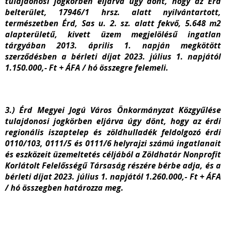
tulajdonosi jogkörben eljárva úgy dönt, hogy az Érd
belterület, 17946/1 hrsz. alatt nyilvántartott,
természetben Érd, Sas u. 2. sz. alatt fekvő, 5.648 m
2
alapterületű, kivett üzem megjelölésű ingatlan
tárgyában 2013. április 1. napján megkötött
szerződésben a bérleti díjat 2023. július 1. napjától
1.150.000,- Ft + ÁFA / hó összegre felemeli.
3.) Érd Megyei Jogú Város Önkormányzat Közgyűlése
tulajdonosi jogkörben eljárva úgy dönt, hogy az érdi
regionális iszaptelep és zöldhulladék feldolgozó érdi
0110/103, 0111/5 és 0111/6 helyrajzi számú ingatlanait
és eszközeit üzemeltetés céljából a Zöldhatár Nonprofit
Korlátolt Felelősségű Társaság részére bérbe adja, és a
bérleti díjat 2023. július 1. napjától 1.260.000,- Ft + ÁFA
/ hó összegben határozza meg.