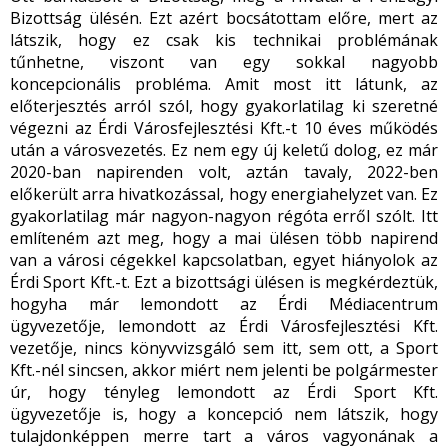
Bizottság ülésén. Ezt azért bocsátottam előre, mert az
látszik, hogy ez csak kis technikai problémának
tűnhetne, viszont van egy sokkal nagyobb
koncepcionális probléma. Amit most itt látunk, az
előterjesztés arról szól, hogy gyakorlatilag ki szeretné
végezni az Érdi Városfejlesztési Kft.-t 10 éves működés
után a városvezetés. Ez nem egy új keletű dolog, ez már
2020-ban napirenden volt, aztán tavaly, 2022-ben
előkerült arra hivatkozással, hogy energiahelyzet van. Ez
gyakorlatilag már nagyon-nagyon régóta erről szólt. Itt
említeném azt meg, hogy a mai ülésen több napirend
van a városi cégekkel kapcsolatban, egyet hiányolok az
Érdi Sport Kft.-t. Ezt a bizottsági ülésen is megkérdeztük,
hogyha már lemondott az Érdi Médiacentrum
ügyvezetője, lemondott az Érdi Városfejlesztési Kft.
vezetője, nincs könyvvizsgáló sem itt, sem ott, a Sport
Kft.-nél sincsen, akkor miért nem jelenti be polgármester
úr, hogy tényleg lemondott az Érdi Sport Kft.
ügyvezetője is, hogy a koncepció nem látszik, hogy
tulajdonképpen merre tart a város vagyonának a