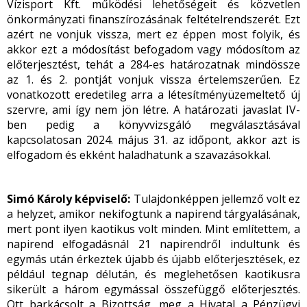
Vízisport Kft. működési lehetőségeit és közvetlen
önkormányzati finanszírozásának feltételrendszerét. Ezt
azért ne vonjuk vissza, mert ez éppen most folyik, és
akkor ezt a módosítást befogadom vagy módosítom az
előterjesztést, tehát a 284-es határozatnak mindössze
az 1. és 2. pontját vonjuk vissza értelemszerűen. Ez
vonatkozott eredetileg arra a létesítményüzemeltető új
szervre, ami így nem jön létre. A határozati javaslat IV-
ben pedig a könyvvizsgáló megválasztásával
kapcsolatosan 2024. május 31. az időpont, akkor azt is
elfogadom és ekként haladhatunk a szavazásokkal.
Simó Károly képviselő:
Tulajdonképpen jellemző volt ez
a helyzet, amikor nekifogtunk a napirend tárgyalásának,
mert pont ilyen kaotikus volt minden. Mint említettem, a
napirend elfogadásnál 21 napirendről indultunk és
egymás után érkeztek újabb és újabb előterjesztések, ez
például tegnap délután, és meglehetősen kaotikusra
sikerült a három egymással összefüggő előterjesztés.
Ott barkácsolt a Bizottság, meg a Hivatal a Pénzügyi