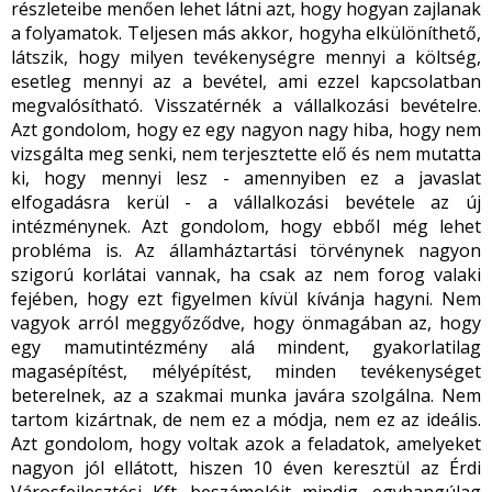
részleteibe menően lehet látni azt, hogy hogyan zajlanak
a folyamatok. Teljesen más akkor, hogyha elkülöníthető,
látszik, hogy milyen tevékenységre mennyi a költség,
esetleg mennyi az a bevétel, ami ezzel kapcsolatban
megvalósítható. Visszatérnék a vállalkozási bevételre.
Azt gondolom, hogy ez egy nagyon nagy hiba, hogy nem
vizsgálta meg senki, nem terjesztette elő és nem mutatta
ki, hogy mennyi lesz - amennyiben ez a javaslat
elfogadásra kerül - a vállalkozási bevétele az új
intézménynek. Azt gondolom, hogy ebből még lehet
probléma is. Az államháztartási törvénynek nagyon
szigorú korlátai vannak, ha csak az nem forog valaki
fejében, hogy ezt figyelmen kívül kívánja hagyni. Nem
vagyok arról meggyőződve, hogy önmagában az, hogy
egy mamutintézmény alá mindent, gyakorlatilag
magasépítést, mélyépítést, minden tevékenységet
beterelnek, az a szakmai munka javára szolgálna. Nem
tartom kizártnak, de nem ez a módja, nem ez az ideális.
Azt gondolom, hogy voltak azok a feladatok, amelyeket
nagyon jól ellátott, hiszen 10 éven keresztül az Érdi