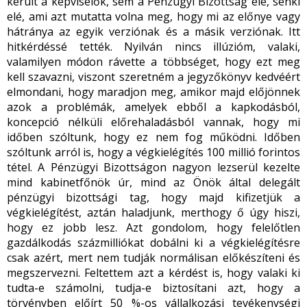
került a képviselők, sem a Pénzügyi Bizottság elé, senki
elé, ami azt mutatta volna meg, hogy mi az előnye vagy
hátránya az egyik verziónak és a másik verziónak. Itt
hitkérdéssé tették. Nyilván nincs illúzióm, valaki,
valamilyen módon rávette a többséget, hogy ezt meg
kell szavazni, viszont szeretném a jegyzőkönyv kedvéért
elmondani, hogy maradjon meg, amikor majd előjönnek
azok a problémák, amelyek ebből a kapkodásból,
koncepció nélküli előrehaladásból vannak, hogy mi
időben szóltunk, hogy ez nem fog működni. Időben
szóltunk arról is, hogy a végkielégítés 100 millió forintos
tétel. A Pénzügyi Bizottságon nagyon lezserül kezelte
mind kabinetfőnök úr, mind az Önök által delegált
pénzügyi bizottsági tag, hogy majd kifizetjük a
végkielégítést, aztán haladjunk, merthogy ő úgy hiszi,
hogy ez jobb lesz. Azt gondolom, hogy felelőtlen
gazdálkodás százmilliókat dobálni ki a végkielégítésre
csak azért, mert nem tudják normálisan előkészíteni és
megszervezni. Feltettem azt a kérdést is, hogy valaki ki
tudta-e számolni, tudja-e biztosítani azt, hogy a
törvényben előírt 50 %-os vállalkozási tevékenységi