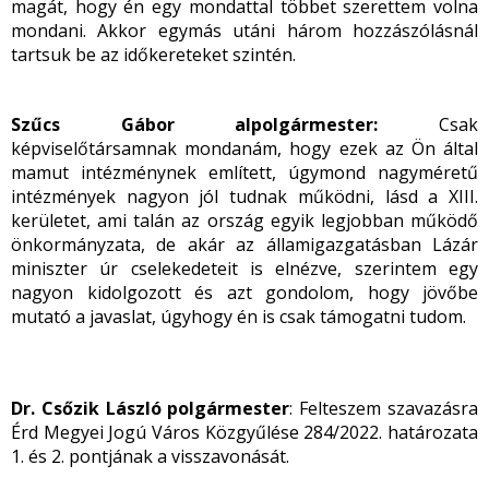
magát, hogy én egy mondattal többet szerettem volna
mondani. Akkor egymás utáni három hozzászólásnál
tartsuk be az időkereteket szintén.
Szűcs Gábor alpolgármester:
Csak
képviselőtársamnak mondanám, hogy ezek az Ön által
mamut intézménynek említett, úgymond nagyméretű
intézmények nagyon jól tudnak működni, lásd a XIII.
kerületet, ami talán az ország egyik legjobban működő
önkormányzata, de akár az államigazgatásban Lázár
miniszter úr cselekedeteit is elnézve, szerintem egy
nagyon kidolgozott és azt gondolom, hogy jövőbe
mutató a javaslat, úgyhogy én is csak támogatni tudom.
Dr. Csőzik László polgármester
: Felteszem szavazásra
Érd Megyei Jogú Város Közgyűlése 284/2022. határozata
1. és 2. pontjának a visszavonását.