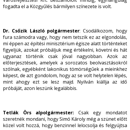
Városfejlesztési Kft. beszámolóit mindig, egyhangúlag
fogadta el a Közgyűlés bármilyen színezete is volt.
Dr. Csőzik László polgármester
: Csodálkozom, hogy
fura számodra vagy, hogy nem tetszik ez az elgondolás,
mi éppen az építési minisztérium égisze alatt történteket
figyeljük, azokat próbáljuk meg értékelni, követni és hát
ugyanaz történik csak jóval nagyobban. Azok az
előterjesztések, amelyek a sorozatos beolvasztásokról
szólnak, egyébként lakonikus tömörségűek a mieinkhez
képest, de azt gondolom, hogy az se volt helytelen lépés,
mint ahogy ezt se lesz majd. Nyilván kiállja az idő
próbáját, azon leszünk legalábbis.
Tetlák Örs alpolgármester:
Csak egy mondatot
szeretnék mondani, hogy Simó Károly még a szünet előtt
közel volt hozzá, hogy benzinnel lelocsolja és felgyújtsa