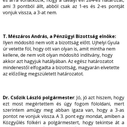
es arra vonatkozik, hogy a tavalyi évi 284-es határozat,
ami 3 pontból állt, abból csak az 1-es és 2-es pontját
vonjuk vissza, a 3-at nem.
T. Mészáros András, a Pénzügyi Bizottság elnöke:
Ilyen módosító nem volt a bizottság előtt. Ujhelyi Gyula
úr vetette föl, hogy ott van olyan is, amit mintha nem
kellene, de nem volt olyan módosító indítvány, hogy
akkor azt hagyjuk hatályában. Az egész határozatot
mindenestől elfogadta a bizottság, magyarán elvetette
az előzőleg megszületett határozatot.
Dr. Csőzik László polgármester
: Jó, jó azt hiszem, hogy
ezt most megértettem és úgy fogom föloldani, mert
szerintem amúgy meg abban igaza van, hogy a 3-as
pontot ne vonjuk vissza. A 3. pont egy mondat, amiben a
Közgyűlés fölkéri a polgármestert, hogy tekintse át a