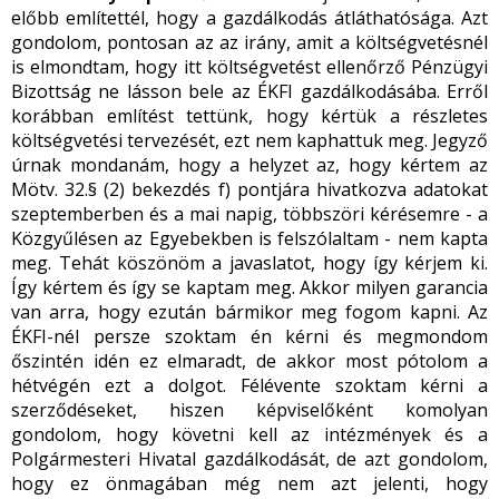
előbb említettél, hogy a gazdálkodás átláthatósága. Azt
gondolom, pontosan az az irány, amit a költségvetésnél
is elmondtam, hogy itt költségvetést ellenőrző Pénzügyi
Bizottság ne lásson bele az ÉKFI gazdálkodásába. Erről
korábban említést tettünk, hogy kértük a részletes
költségvetési tervezését, ezt nem kaphattuk meg. Jegyző
úrnak mondanám, hogy a helyzet az, hogy kértem az
Mötv. 32.§ (2) bekezdés f) pontjára hivatkozva adatokat
szeptemberben és a mai napig, többszöri kérésemre - a
Közgyűlésen az Egyebekben is felszólaltam - nem kapta
meg. Tehát köszönöm a javaslatot, hogy így kérjem ki.
Így kértem és így se kaptam meg. Akkor milyen garancia
van arra, hogy ezután bármikor meg fogom kapni. Az
ÉKFI-nél persze szoktam én kérni és megmondom
őszintén idén ez elmaradt, de akkor most pótolom a
hétvégén ezt a dolgot. Félévente szoktam kérni a
szerződéseket, hiszen képviselőként komolyan
gondolom, hogy követni kell az intézmények és a
Polgármesteri Hivatal gazdálkodását, de azt gondolom,
hogy ez önmagában még nem azt jelenti, hogy