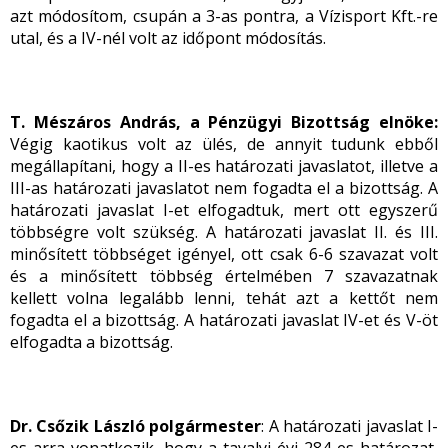
azt módosítom, csupán a 3-as pontra, a Vízisport Kft.-re
utal, és a IV-nél volt az időpont módosítás.
T. Mészáros András, a Pénzügyi Bizottság elnöke:
Végig kaotikus volt az ülés, de annyit tudunk ebből
megállapítani, hogy a II-es határozati javaslatot, illetve a
III-as határozati javaslatot nem fogadta el a bizottság. A
határozati javaslat I-et elfogadtuk, mert ott egyszerű
többségre volt szükség. A határozati javaslat II. és III.
minősített többséget igényel, ott csak 6-6 szavazat volt
és a minősített többség értelmében 7 szavazatnak
kellett volna legalább lenni, tehát azt a kettőt nem
fogadta el a bizottság. A határozati javaslat IV-et és V-öt
elfogadta a bizottság.
Dr. Csőzik László polgármester
: A határozati javaslat I-