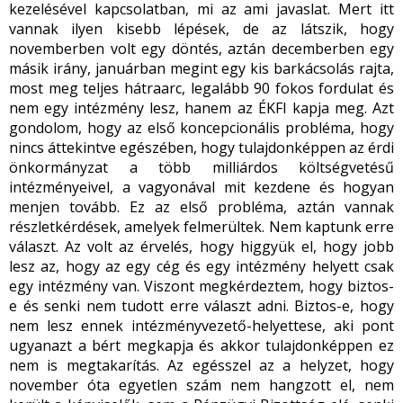
kezelésével kapcsolatban, mi az ami javaslat. Mert itt
vannak ilyen kisebb lépések, de az látszik, hogy
novemberben volt egy döntés, aztán decemberben egy
másik irány, januárban megint egy kis barkácsolás rajta,
most meg teljes hátraarc, legalább 90 fokos fordulat és
nem egy intézmény lesz, hanem az ÉKFI kapja meg. Azt
gondolom, hogy az első koncepcionális probléma, hogy
nincs áttekintve egészében, hogy tulajdonképpen az érdi
önkormányzat a több milliárdos költségvetésű
intézményeivel, a vagyonával mit kezdene és hogyan
menjen tovább. Ez az első probléma, aztán vannak
részletkérdések, amelyek felmerültek. Nem kaptunk erre
választ. Az volt az érvelés, hogy higgyük el, hogy jobb
lesz az, hogy az egy cég és egy intézmény helyett csak
egy intézmény van. Viszont megkérdeztem, hogy biztos-
e és senki nem tudott erre választ adni. Biztos-e, hogy
nem lesz ennek intézményvezető-helyettese, aki pont
ugyanazt a bért megkapja és akkor tulajdonképpen ez
nem is megtakarítás. Az egésszel az a helyzet, hogy
november óta egyetlen szám nem hangzott el, nem