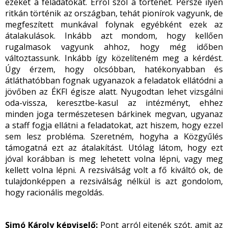
ezeket a feladatokat. Erről szól a történet. Persze ilyen
ritkán történik az országban, tehát pionírok vagyunk, de
megfeszített munkával folynak egyébként ezek az
átalakulások. Inkább azt mondom, hogy kellően
rugalmasok vagyunk ahhoz, hogy még időben
változtassunk. Inkább így közelíteném meg a kérdést.
Úgy érzem, hogy olcsóbban, hatékonyabban és
átláthatóbban fognak ugyanazok a feladatok ellátódni a
jövőben az ÉKFI égisze alatt. Nyugodtan lehet vizsgálni
oda-vissza, keresztbe-kasul az intézményt, ehhez
minden joga természetesen bárkinek megvan, ugyanaz
a staff fogja ellátni a feladatokat, azt hiszem, hogy ezzel
sem lesz probléma. Szeretném, hogyha a Közgyűlés
támogatná ezt az átalakítást. Utólag látom, hogy ezt
jóval korábban is meg lehetett volna lépni, vagy meg
kellett volna lépni. A rezsiválság volt a fő kiváltó ok, de
tulajdonképpen a rezsiválság nélkül is azt gondolom,
hogy racionális megoldás.
Simó Károly képviselő:
Pont arról ejtenék szót, amit az