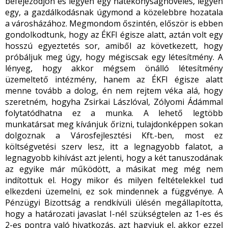
befejeződjön és legyen egy hatékonyságnövelés, legyen
egy, a gazdálkodásnak úgymond a közelebbre hozatala
a városházához. Megmondom őszintén, először is ebben
gondolkodtunk, hogy az ÉKFI égisze alatt, aztán volt egy
hosszú egyeztetés sor, amiből az következett, hogy
próbáljuk meg úgy, hogy mégiscsak egy létesítmény. A
lényeg, hogy akkor mégsem önálló létesítmény
üzemeltető intézmény, hanem az ÉKFI égisze alatt
menne tovább a dolog, én nem rejtem véka alá, hogy
szeretném, hogyha Zsirkai Lászlóval, Zólyomi Ádámmal
folytatódhatna ez a munka. A lehető legtöbb
munkatársat meg kívánjuk őrizni, tulajdonképpen sokan
dolgoznak a Városfejlesztési Kft.-ben, most ez
költségvetési szerv lesz, itt a legnagyobb falatot, a
legnagyobb kihívást azt jelenti, hogy a két tanuszodának
az egyike már működött, a másikat meg még nem
indítottuk el. Hogy mikor és milyen feltételekkel tud
elkezdeni üzemelni, ez sok mindennek a függvénye. A
Pénzügyi Bizottság a rendkívüli ülésén megállapította,
hogy a határozati javaslat I-nél szükségtelen az 1-es és
2-es pontra való hivatkozás, azt hagyjuk el, akkor ezzel