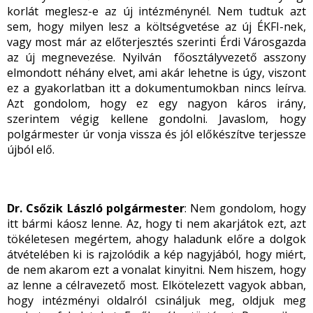
korlát meglesz-e az új intézménynél. Nem tudtuk azt
sem, hogy milyen lesz a költségvetése az új ÉKFI-nek,
vagy most már az előterjesztés szerinti Érdi Városgazda
az új megnevezése. Nyilván főosztályvezető asszony
elmondott néhány elvet, ami akár lehetne is úgy, viszont
ez a gyakorlatban itt a dokumentumokban nincs leírva.
Azt gondolom, hogy ez egy nagyon káros irány,
szerintem végig kellene gondolni. Javaslom, hogy
polgármester úr vonja vissza és jól előkészítve terjessze
újból elő.
Dr. Csőzik László polgármester
: Nem gondolom, hogy
itt bármi káosz lenne. Az, hogy ti nem akarjátok ezt, azt
tökéletesen megértem, ahogy haladunk előre a dolgok
átvételében ki is rajzolódik a kép nagyjából, hogy miért,
de nem akarom ezt a vonalat kinyitni. Nem hiszem, hogy
az lenne a célravezető most. Elkötelezett vagyok abban,
hogy intézményi oldalról csináljuk meg, oldjuk meg