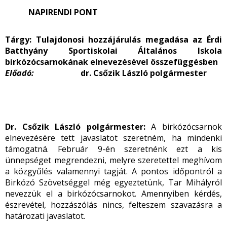
NAPIRENDI PONT
Tárgy: Tulajdonosi hozzájárulás megadása az Érdi
Batthyány Sportiskolai Általános Iskola
birkózócsarnokának elnevezésével összefüggésben
Előadó:
dr. Csőzik László polgármester
Dr. Csőzik László polgármester:
A birkózócsarnok
elnevezésére tett javaslatot szeretném, ha mindenki
támogatná. Február 9-én szeretnénk ezt a kis
ünnepséget megrendezni, melyre szeretettel meghívom
a közgyűlés valamennyi tagját. A pontos időpontról a
Birkózó Szövetséggel még egyeztetünk, Tar Mihályról
nevezzük el a birkózócsarnokot. Amennyiben kérdés,
észrevétel, hozzászólás nincs, felteszem szavazásra a
határozati javaslatot.