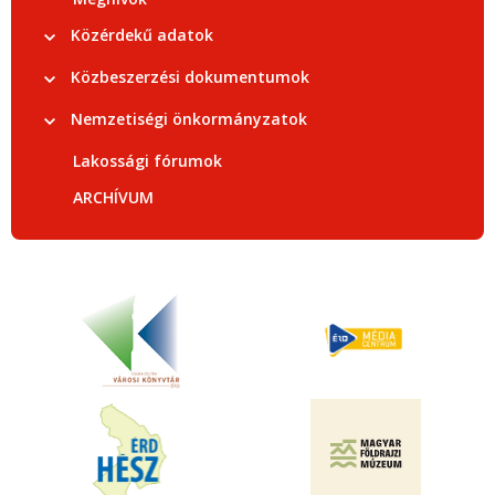
Közérdekű adatok
Közbeszerzési dokumentumok
Nemzetiségi önkormányzatok
Lakossági fórumok
ARCHÍVUM