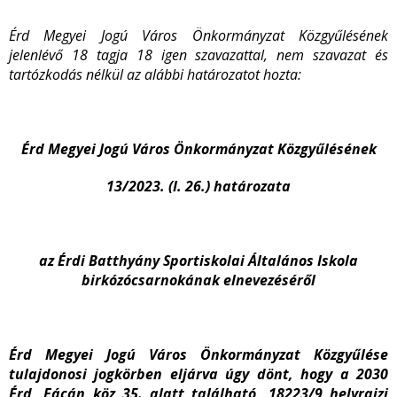
Érd Megyei Jogú Város Önkormányzat Közgyűlésének
jelenlévő 18 tagja 18 igen szavazattal, nem szavazat és
tartózkodás nélkül az alábbi határozatot hozta:
Érd Megyei Jogú Város Önkormányzat Közgyűlésének
13/2023. (I. 26.) határozata
az Érdi Batthyány Sportiskolai Általános Iskola
birkózócsarnokának elnevezéséről
Érd Megyei Jogú Város Önkormányzat Közgyűlése
tulajdonosi jogkörben eljárva úgy dönt, hogy a 2030
Érd, Fácán köz 35. alatt található, 18223/9 helyrajzi