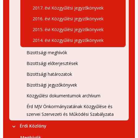
2017. évi Közgyűlési jegyzőkönyvek
2016. évi Közgyűlési jegyzőkönyvek
2015. évi Közgyűlési jegyzőkönyvek
2014. évi Közgyűlési jegyzőkönyvek
Bizottsági meghívók
Bizottsági előterjesztések
Bizottsági határozatok
Bizottsági jegyzőkönyvek
Közgyűlési dokumentumok archívum
Érd MJV Önkormányzatának Közgyűlése és
szervei Szervezeti és Működési Szabályzata
Érdi Közlöny
Meghívók