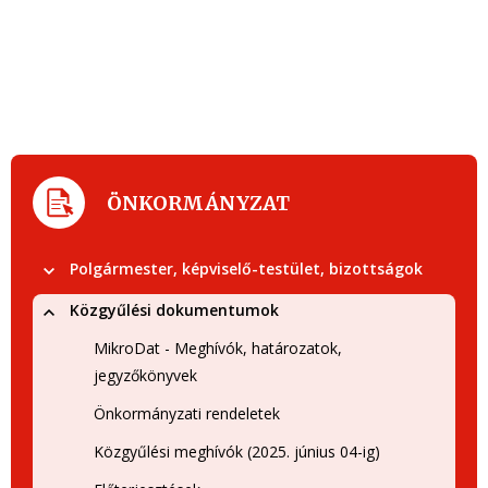
ÖNKORMÁNYZAT
Polgármester, képviselő-testület, bizottságok
Közgyűlési dokumentumok
MikroDat - Meghívók, határozatok,
jegyzőkönyvek
Önkormányzati rendeletek
Közgyűlési meghívók (2025. június 04-ig)