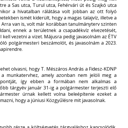
tre a Sas utca, Turul utca, Fehérvári út és Szajkó utca
mikor a hivatalban rálátása volt jobban az ott folyó
tekben ismét kiderült, hogy a magas talajvíz, illetve a
 Arra van is, volt már korábban tanulmányterv szinten
dani, ennek a területnek a csapadékvíz elvezetését,
 kell vezetni a vizet. Májusra pedig javasolnám az ÉTV
óló polgármesteri beszámolót, és javasolnám a 2023.
napirendre.
 lehet olvasni, hogy T. Mészáros András a Fidesz-KDNP
 be a munkatervhez, amely azonban nem jelöli meg a
időpontját, így ebben a formában nem alkalmas a
őbb tárgyév január 31-ig a polgármester terjeszti elő
gármester úrnak kellett volna beleépítenie ezeket a
mazni, hogy a júniusi Közgyűlésre mit javasolnak.
agyobb része a költségvetés tárgyaláshoz kapcsolódik,