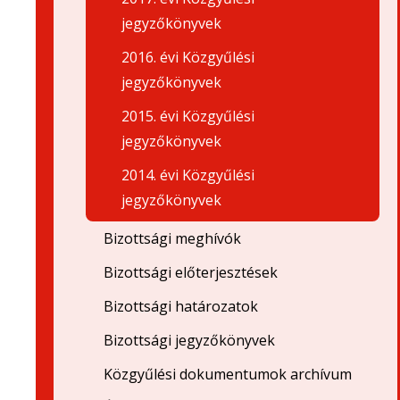
jegyzőkönyvek
2016. évi Közgyűlési
jegyzőkönyvek
2015. évi Közgyűlési
jegyzőkönyvek
2014. évi Közgyűlési
jegyzőkönyvek
Bizottsági meghívók
Bizottsági előterjesztések
Bizottsági határozatok
Bizottsági jegyzőkönyvek
Közgyűlési dokumentumok archívum