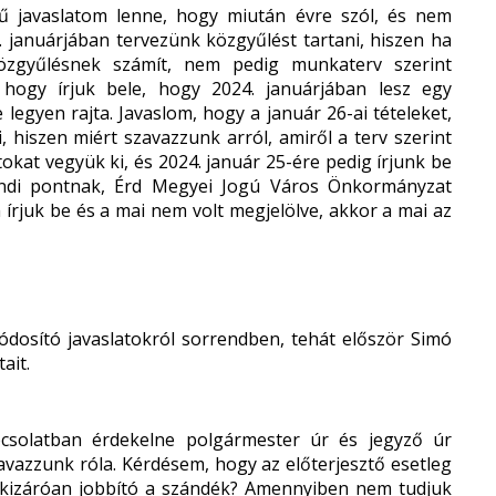
egű javaslatom lenne, hogy miután évre szól, és nem
. januárjában tervezünk közgyűlést tartani, hiszen ha
özgyűlésnek számít, nem pedig munkaterv szerint
, hogy írjuk bele, hogy 2024. januárjában lesz egy
legyen rajta. Javaslom, hogy a január 26-ai tételeket,
, hiszen miért szavazzunk arról, amiről a terv szerint
kat vegyük ki, és 2024. január 25-ére pedig írjunk be
rendi pontnak, Érd Megyei Jogú Város Önkormányzat
írjuk be és a mai nem volt megjelölve, akkor a mai az
ódosító javaslatokról sorrendben, tehát először Simó
ait.
csolatban érdekelne polgármester úr és jegyző úr
vazzunk róla. Kérdésem, hogy az előterjesztő esetleg
 kizáróan jobbító a szándék? Amennyiben nem tudjuk