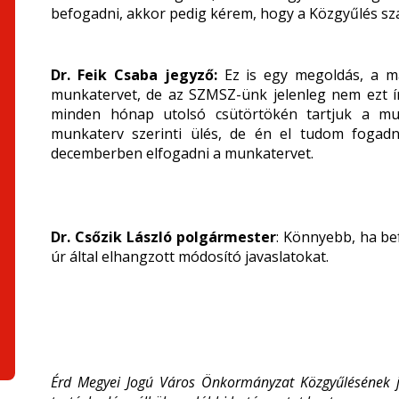
befogadni, akkor pedig kérem, hogy a Közgyűlés sz
Dr. Feik Csaba jegyző:
Ez is egy megoldás, a m
munkatervet, de az SZMSZ-ünk jelenleg nem ezt ír
minden hónap utolsó csütörtökén tartjuk a munk
munkaterv szerinti ülés, de én el tudom fogadn
decemberben elfogadni a munkatervet.
Dr. Csőzik László polgármester
: Könnyebb, ha be
úr által elhangzott módosító javaslatokat.
Érd Megyei Jogú Város Önkormányzat Közgyűlésének je