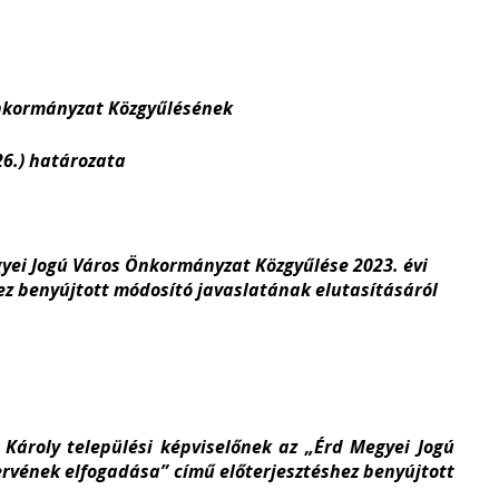
Önkormányzat Közgyűlésének
 26.) határozata
gyei Jogú Város Önkormányzat Közgyűlése 2023. évi
z benyújtott módosító javaslatának elutasításáról
Károly települési képviselőnek az „Érd Megyei Jogú
rvének elfogadása” című előterjesztéshez benyújtott