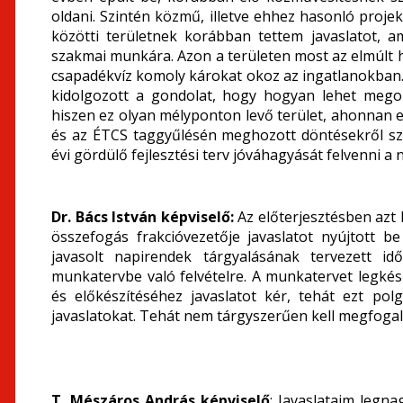
oldani. Szintén közmű, illetve ehhez hasonló projek
közötti területnek korábban tettem javaslatot, a
szakmai munkára. Azon a területen most az elmúlt he
csapadékvíz komoly károkat okoz az ingatlanokban.
kidolgozott a gondolat, hogy hogyan lehet megol
hiszen ez olyan mélyponton levő terület, ahonnan el
és az ÉTCS taggyűlésén meghozott döntésekről sz
évi gördülő fejlesztési terv jóváhagyását felvenni a 
Dr. Bács István képviselő:
Az előterjesztésben azt
összefogás frakcióvezetője javaslatot nyújtott
javasolt napirendek tárgyalásának tervezett 
munkatervbe való felvételre. A munkatervet legkés
és előkészítéséhez javaslatot kér, tehát ezt pol
javaslatokat. Tehát nem tárgyszerűen kell megfogal
T. Mészáros András képviselő
: Javaslataim legn