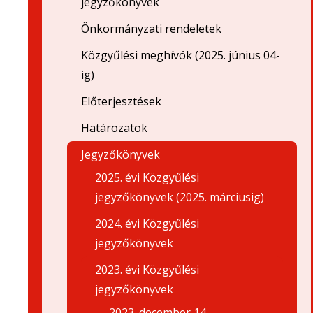
jegyzőkönyvek
Önkormányzati rendeletek
Közgyűlési meghívók (2025. június 04-
ig)
Előterjesztések
Határozatok
Jegyzőkönyvek
2025. évi Közgyűlési
jegyzőkönyvek (2025. márciusig)
2024. évi Közgyűlési
jegyzőkönyvek
2023. évi Közgyűlési
jegyzőkönyvek
2023. december 14