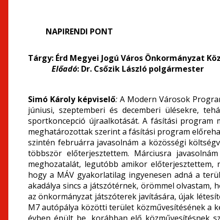
NAPIRENDI PONT
Tárgy: Érd Megyei Jogú Város Önkormányzat Köz
Előadó
: Dr. Csőzik László polgármester
Simó Károly képviselő
:
A Modern Városok Programr
júniusi, szeptemberi és decemberi ülésekre, teh
sportkoncepció újraalkotását. A fásítási program 
meghatározottak szerint a fásítási program előrehal
szintén februárra javasolnám a közösségi költségv
többször előterjesztettem. Márciusra javasolnám
meghozatalát, legutóbb amikor előterjesztettem, 
hogy a MÁV gyakorlatilag ingyenesen adná a terü
akadálya sincs a játszótérnek, örömmel olvastam, h
az önkormányzat játszóterek javítására, újak létesít
M7 autópálya közötti terület közművesítésének a ké
évben épült be, korábban elő közművesítésnek sz