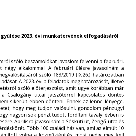
gyűlése 2023. évi munkatervének elfogadásáról
ól szóló beszámolókat javaslom felvenni a februári,
át négy alkalommal. A februári ülésre javasolnám a
megvalósításáról szóló 183/2019 (IX.26.) határozatban
adását. A 2023. évi a feladatok meghatározását, illetve
etésről szóló előterjesztést, amit ugye korábban már
 a Csalogány utcai játszótérrel kapcsolatos döntés
nem sikerült ebben dönteni. Ennek az lenne lényege,
letet, hogy meg tudjon valósulni, gondolom pénzügyi
ogy nagyon sok pénzt tudott fordítani tavalyi évben is
ésére. Áprilisra javasolnám a Sóskúti út, Zengő utca és
rdéskörét. Több 100 családi ház van, ami az elmúlt 10
ámított volna a közműkiépítés, most pedig meg kell