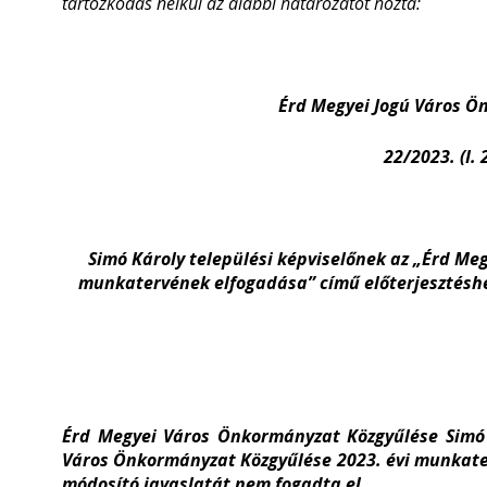
tartózkodás nélkül az alábbi határozatot hozta:
Érd Megyei Jogú Város 
22/2023. (I.
Simó Károly települési képviselőnek az „Érd Me
munkatervének elfogadása” című előterjesztéshe
Érd Megyei Város Önkormányzat Közgyűlése Simó 
Város Önkormányzat Közgyűlése 2023. évi munkate
módosító javaslatát nem fogadta el.