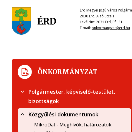
Érd Megyei Jogú Város Polgárme
2030 Érd, Alsó utca 1.
Levélcím: 2031 Érd, Pf.: 31.
E-mail:
onkormanyzat@erd.hu
ÖNKORMÁNYZAT
Polgármester, képviselő-testület,
bizottságok
Közgyűlési dokumentumok
MikroDat - Meghívók, határozatok,