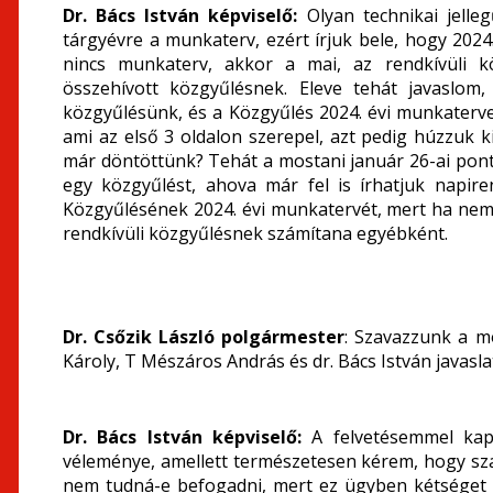
Dr. Bács István képviselő:
Olyan technikai jell
tárgyévre a munkaterv, ezért írjuk bele, hogy 2024
nincs munkaterv, akkor a mai, az rendkívüli k
összehívott közgyűlésnek. Eleve tehát javaslom
közgyűlésünk, és a Közgyűlés 2024. évi munkaterve 
ami az első 3 oldalon szerepel, azt pedig húzzuk ki
már döntöttünk? Tehát a mostani január 26-ai ponto
egy közgyűlést, ahova már fel is írhatjuk napi
Közgyűlésének 2024. évi munkatervét, mert ha nem 
rendkívüli közgyűlésnek számítana egyébként.
Dr. Csőzik László polgármester
: Szavazzunk a m
Károly, T Mészáros András és dr. Bács István javaslat
Dr. Bács István képviselő:
A felvetésemmel kap
véleménye, amellett természetesen kérem, hogy sza
nem tudná-e befogadni, mert ez ügyben kétséget