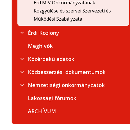
Érd MJV Önkormányzatának
Közgyűlése és szervei Szervezeti és
Működési Szabályzata
Érdi Közlöny
Meghívók
Közérdekű adatok
Közbeszerzési dokumentumok
Nemzetiségi önkormányzatok
Lakossági fórumok
ARCHÍVUM