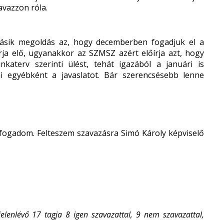
avazzon róla.
ásik megoldás az, hogy decemberben fogadjuk el a
ja elő, ugyanakkor az SZMSZ azért előírja azt, hogy
aterv szerinti ülést, tehát igazából a januári is
i egyébként a javaslatot. Bár szerencsésebb lenne
fogadom. Felteszem szavazásra Simó Károly képviselő
lenlévő 17 tagja 8 igen szavazattal, 9 nem szavazattal,