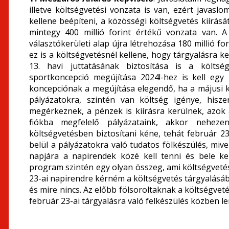
illetve költségvetési vonzata is van, ezért javasl
kellene beépíteni, a közösségi költségvetés kiírásá
mintegy 400 millió forint értékű vonzata van. 
választókerületi alap újra létrehozása 180 millió fo
ez is a költségvetésnél kellene, hogy tárgyalásra 
13. havi juttatásának biztosítása is a költség
sportkoncepció megújítása 2024!-hez is kell egy
koncepciónak a megújítása elegendő, ha a májusi k
pályázatokra, szintén van költség igénye, hisz
megérkeznek, a pénzek is kiírásra kerülnek, azok 
fiókba megfelelő pályázataink, akkor nehez
költségvetésben biztosítani kéne, tehát február 2
belül a pályázatokra való tudatos fölkészülés, miv
napjára a napirendek közé kell tenni és bele kel
program szintén egy olyan összeg, ami költségvetés
23-ai napirendre kérném a költségvetés tárgyalásáb
és mire nincs. Az előbb fölsoroltaknak a költségvetés
február 23-ai tárgyalásra való felkészülés közben l