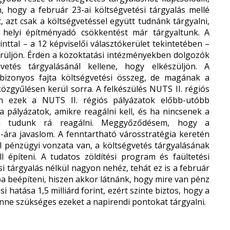
om, hogy a február 23-ai költségvetési tárgyalás mellé
t, azt csak a költségvetéssel együtt tudnánk tárgyalni,
A helyi építményadó csökkentést már tárgyaltunk. A
rinttal – a 12 képviselői választókerület tekintetében –
kerüljön. Érden a közoktatási intézményekben dolgozók
vetés tárgyalásánál kellene, hogy elkészüljön. A
 bizonyos fajta költségvetési összeg, de magának a
özgyűlésen kerül sorra. A felkészülés NUTS II. régiós
en ezek a NUTS II. régiós pályázatok előbb-utóbb
a pályázatok, amikre reagálni kell, és ha nincsenek a
en tudunk rá reagálni. Meggyőződésem, hogy a
3-ára javaslom. A fenntartható városstratégia keretén
el pénzügyi vonzata van, a költségvetés tárgyalásának
l építeni. A tudatos zöldítési program és faültetési
i tárgyalás nélkül nagyon nehéz, tehát ez is a február
a beépíteni, hiszen akkor látnánk, hogy mire van pénz
i hatása 1,5 milliárd forint, ezért szinte biztos, hogy a
enne szükséges ezeket a napirendi pontokat tárgyalni.