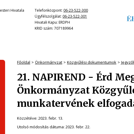
steri Hivatala
Telefonközpont:
06-23-522-300
Ügyfélszolgálat:
06-23-522-301
Hivatali Kapu: ERDPH
KRID szám: 707189964
Főoldal
Önkormányzat
Közgyűlési dokumentumok
Jegyző
21. NAPIREND - Érd Meg
Önkormányzat Közgyűlés
munkatervének elfogad
Közzétéve:
2023. febr. 13.
Utolsó módosítás dátuma:
2023. febr. 22.