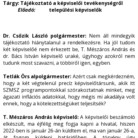
Tárgy: Tájékoztató a képviselői tevékenységről
Előadó:
települési képviselők
Dr. Csőzik László polgármester:
Nem áll
mindegyik
tájékoztató hiánytalanul a rendelkezésre. Ha jól tudom
két képviselőé nem érkezett be, T. Mészáros András és
dr. Bács István képviselő uraké, úgyhogy azokról nem
tudunk most szavazni, a többiről igen, egyben.
Tetlák Örs alpolgármester:
Azért csak megkérdezném,
hogy a két végtelenül precíz képviselőtársunk, akik itt
SZMSZ programpontokkal szórakoztatnak minket, meg
ágazati inflációs adatokkal, hogy mégis mi akadálya volt
ennek, hogy a kötelezettségüket teljesítsék?
T. Mészáros András képviselő:
A képviselői beszámoló
elkészült, ma éjfélig meg fogja kapni a hivatal, hiszen
2022-ben is január 26-án küldtem el, ma van január 26-a,
át fogom küldeni határidőben. A törvény úgy