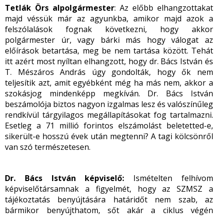
Tetlák Örs alpolgármester
: Az előbb elhangzottakat
majd véssük már az agyunkba, amikor majd azok a
felszólalások fognak következni, hogy akkor
polgármester úr, vagy bárki más hogy válogat az
előírások betartása, meg be nem tartása között. Tehát
itt azért most nyíltan elhangzott, hogy dr. Bács István és
T. Mészáros András úgy gondolták, hogy ők nem
teljesítik azt, amit egyébként még ha más nem, akkor a
szokásjog mindenképp megkíván. Dr. Bács István
beszámolója biztos nagyon izgalmas lesz és valószínűleg
rendkívül tárgyilagos megállapításokat fog tartalmazni.
Esetleg a 71 millió forintos elszámolást beletetted-e,
sikerült-e hosszú évek után megtenni? A tagi kölcsönről
van szó természetesen.
Dr. Bács István képviselő:
Ismételten felhívom
képviselőtársamnak a figyelmét, hogy az SZMSZ a
tájékoztatás benyújtására határidőt nem szab, az
bármikor benyújthatom, sőt akár a ciklus végén