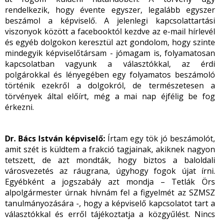
rendelkezik, hogy évente egyszer, legalább egyszer
beszámol a képviselő. A jelenlegi kapcsolattartási
viszonyok között a facebooktól kezdve az e-mail hírlevél
és egyéb dolgokon keresztül azt gondolom, hogy szinte
mindegyik képviselőtársam - jómagam is, folyamatosan
kapcsolatban vagyunk a választókkal, az érdi
polgárokkal és lényegében egy folyamatos beszámoló
történik ezekről a dolgokról, de természetesen a
törvények által előírt, még a mai nap éjfélig be fog
érkezni.
Dr. Bács István képviselő:
Írtam egy tök jó beszámolót,
amit szét is küldtem a frakció tagjainak, akiknek nagyon
tetszett, de azt mondták, hogy biztos a baloldali
városvezetés az ráugrana, úgyhogy fogok újat írni.
Egyébként a jogszabály azt mondja – Tetlák Örs
alpolgármester úrnak hívnám fel a figyelmét az SZMSZ
tanulmányozására -, hogy a képviselő kapcsolatot tart a
választókkal és erről tájékoztatja a közgyűlést. Nincs