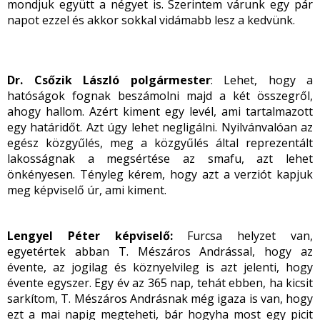
mondjuk együtt a négyet is. Szerintem várunk egy pár
napot ezzel és akkor sokkal vidámabb lesz a kedvünk.
Dr. Csőzik László polgármester
: Lehet, hogy a
hatóságok fognak beszámolni majd a két összegről,
ahogy hallom. Azért kiment egy levél, ami tartalmazott
egy határidőt. Azt úgy lehet negligálni. Nyilvánvalóan az
egész közgyűlés, meg a közgyűlés által reprezentált
lakosságnak a megsértése az smafu, azt lehet
önkényesen. Tényleg kérem, hogy azt a verziót kapjuk
meg képviselő úr, ami kiment.
Lengyel Péter képviselő:
Furcsa helyzet van,
egyetértek abban T. Mészáros Andrással, hogy az
évente, az jogilag és köznyelvileg is azt jelenti, hogy
évente egyszer. Egy év az 365 nap, tehát ebben, ha kicsit
sarkítom, T. Mészáros Andrásnak még igaza is van, hogy
ezt a mai napig megteheti, bár hogyha most egy picit