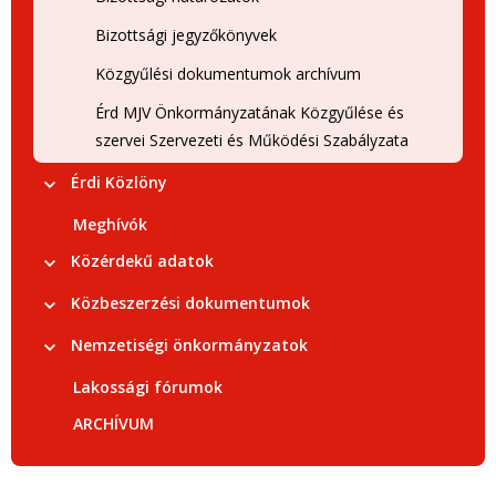
Bizottsági jegyzőkönyvek
Közgyűlési dokumentumok archívum
Érd MJV Önkormányzatának Közgyűlése és
szervei Szervezeti és Működési Szabályzata
Érdi Közlöny
Meghívók
Közérdekű adatok
Közbeszerzési dokumentumok
Nemzetiségi önkormányzatok
Lakossági fórumok
ARCHÍVUM