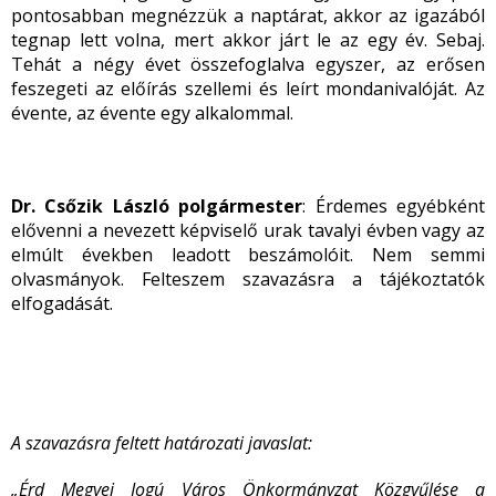
pontosabban megnézzük a naptárat, akkor az igazából
tegnap lett volna, mert akkor járt le az egy év. Sebaj.
Tehát a négy évet összefoglalva egyszer, az erősen
feszegeti az előírás szellemi és leírt mondanivalóját. Az
évente, az évente egy alkalommal.
Dr. Csőzik László polgármester
: Érdemes egyébként
elővenni a nevezett képviselő urak tavalyi évben vagy az
elmúlt években leadott beszámolóit. Nem semmi
olvasmányok. Felteszem szavazásra a tájékoztatók
elfogadását.
A szavazásra feltett határozati javaslat:
„Érd Megyei Jogú Város Önkormányzat Közgyűlése a