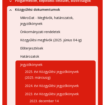
Polgármester, képviselő-testület, bizottságok
Közgyűlési dokumentumok
MikroDat - Meghívók, határozatok,
jegyzőkönyvek
Önkormányzati rendeletek
Közgyűlési meghívók (2025. június 04-ig)
Előterjesztések
Határozatok
Jegyzőkönyvek
2025. évi Közgyűlési jegyzőkönyvek
(2025. márciusig)
2024. évi Közgyűlési jegyzőkönyvek
2023. évi Közgyűlési jegyzőkönyvek
2023. december 14