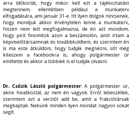
arra időkorlát, hogy mikor kell ezt a tájékoztatást
megtennem, ellentétben például a munkaterv
elfogadására, ami január 31-e. Itt ilyen dolgok nincsenek,
hogy mondjuk akkor érvénytelen lenne a munkaterv,
hiszen nem lett megfogalmazva, de én azt mondom,
hogy picit finomítok azon a beszámolón, amit írtam a
képviselőtársaimnak és továbbküldtem, és szerintem én
is ma este átküldöm, hogy tudják megnézni, sőt még
kiteszem a facebookra is, ahogy polgármester úr
említette és akkor a többiek is el tudják olvasni.
Dr. Csőzik László polgármester
: A polgármester úr,
akire hivatkoztál, az nem én vagyok. Erről lebeszéllek,
szerintem azt a verziót add be, amit a frakciótársak
megkaptak. Nekünk minden ilyen mondat nagyon sokat
segít.