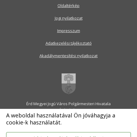
Oldaltérkép
Jogi nyilatkozat
Impresszum
Adatkezelési tájékoztató
Akadálymentesítési nyilatkozat
Érd Megyei Jogú Város Polgármesteri Hivatala
2030 Érd, Alsó utca 1.
A weboldal használatával Ön jóváhagyja a
Levélcím: 2031 Érd, Pf.: 31
cookie-k használatát.
E-mail:
onkormanyzat@erd.hu
Telefonközpont:
06-23-522-300