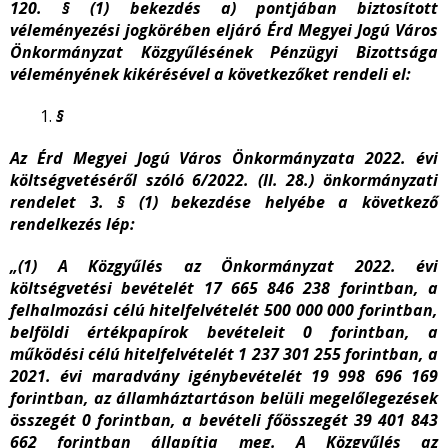
120. § (1) bekezdés a) pontjában biztosított
véleményezési jogkörében eljáró Érd Megyei Jogú Város
Önkormányzat Közgyűlésének Pénzügyi Bizottsága
véleményének kikérésével a következőket rendeli el:
§
Az Érd Megyei Jogú Város Önkormányzata 2022. évi
költségvetéséről szóló 6/2022. (II. 28.) önkormányzati
rendelet 3. § (1) bekezdése helyébe a következő
rendelkezés lép:
„(1) A Közgyűlés az Önkormányzat 2022. évi
költségvetési bevételét 17 665 846 238 forintban, a
felhalmozási célú hitelfelvételét 500 000 000 forintban,
belföldi értékpapírok bevételeit 0 forintban, a
működési célú hitelfelvételét 1 237 301 255 forintban, a
2021. évi maradvány igénybevételét 19 998 696 169
forintban, az államháztartáson belüli megelőlegezések
összegét 0 forintban, a bevételi főösszegét 39 401 843
662 forintban állapítja meg. A Közgyűlés az