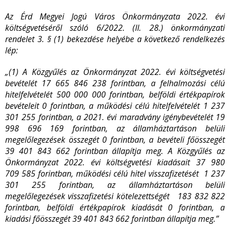
Az Érd Megyei Jogú Város Önkormányzata 2022. évi
költségvetéséről szóló 6/2022. (II. 28.) önkormányzati
rendelet 3. § (1) bekezdése helyébe a következő rendelkezés
lép:
„(1) A Közgyűlés az Önkormányzat 2022. évi költségvetési
bevételét 17 665 846 238 forintban, a felhalmozási célú
hitelfelvételét 500 000 000 forintban, belföldi értékpapírok
bevételeit 0 forintban, a működési célú hitelfelvételét 1 237
301 255 forintban, a 2021. évi maradvány igénybevételét 19
998 696 169 forintban, az államháztartáson belüli
megelőlegezések összegét 0 forintban, a bevételi főösszegét
39 401 843 662 forintban állapítja meg. A Közgyűlés az
Önkormányzat 2022. évi költségvetési kiadásait 37 980
709 585 forintban, működési célú hitel visszafizetését 1 237
301 255 forintban, az államháztartáson belüli
megelőlegezések visszafizetési kötelezettségét 183 832 822
forintban, belföldi értékpapírok kiadását 0 forintban, a
kiadási főösszegét 39 401 843 662 forintban állapítja meg.”