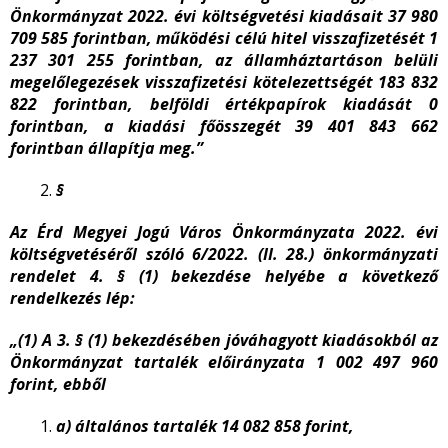
Önkormányzat 2022. évi költségvetési kiadásait 37 980
709 585 forintban, működési célú hitel visszafizetését 1
237 301 255 forintban, az államháztartáson belüli
megelőlegezések visszafizetési kötelezettségét 183 832
822 forintban, belföldi értékpapírok kiadását 0
forintban, a kiadási főösszegét 39 401 843 662
forintban állapítja meg.”
§
Az Érd Megyei Jogú Város Önkormányzata 2022. évi
költségvetéséről szóló 6/2022. (II. 28.) önkormányzati
rendelet 4. § (1) bekezdése helyébe a következő
rendelkezés lép:
„(1) A 3. § (1) bekezdésében jóváhagyott kiadásokból az
Önkormányzat tartalék előirányzata 1 002 497 960
forint, ebből
a) általános tartalék 14 082 858 forint,