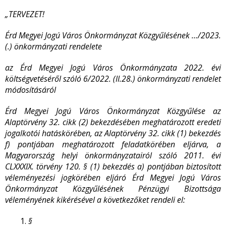
„TERVEZET!
Érd Megyei Jogú Város Önkormányzat Közgyűlésének .../2023.
(.) önkormányzati rendelete
az Érd Megyei Jogú Város Önkormányzata 2022. évi
költségvetéséről szóló 6/2022. (II.28.) önkormányzati rendelet
módosításáról
Érd Megyei Jogú Város Önkormányzat Közgyűlése az
Alaptörvény 32. cikk (2) bekezdésében meghatározott eredeti
jogalkotói hatáskörében, az Alaptörvény 32. cikk (1) bekezdés
f) pontjában meghatározott feladatkörében eljárva, a
Magyarország helyi önkormányzatairól szóló 2011. évi
CLXXXIX. törvény 120. § (1) bekezdés a) pontjában biztosított
véleményezési jogkörében eljáró Érd Megyei Jogú Város
Önkormányzat Közgyűlésének Pénzügyi Bizottsága
véleményének kikérésével a következőket rendeli el:
§