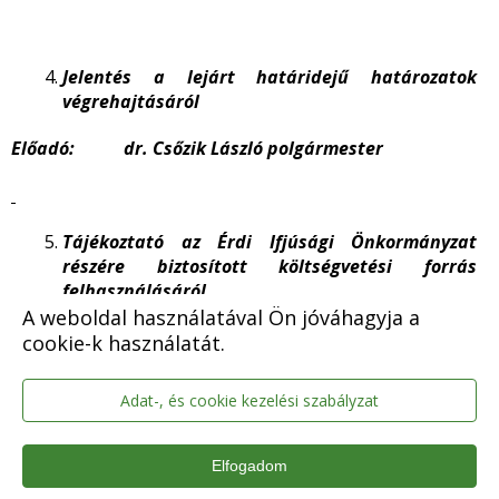
Jelentés a lejárt határidejű határozatok
végrehajtásáról
Előadó: dr. Csőzik László polgármester
Tájékoztató az Érdi Ifjúsági Önkormányzat
részére biztosított költségvetési forrás
felhasználásáról
A weboldal használatával Ön jóváhagyja a
Előadó: Tetlák Örs alpolgármester
cookie-k használatát.
Csák Bálint leköszönő diákpolgármester
Adat-, és cookie kezelési szabályzat
Elfogadom
Tájékoztató a képviselői tevékenységről