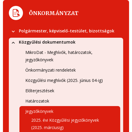
ÖNKORMÁNYZAT
Polgármester, képviselő-testület, bizottságok
Közgyűlési dokumentumok
MikroDat - Meghívók, határozatok,
jegyzőkönyvek
Önkormányzati rendeletek
Közgyűlési meghívók (2025. június 04-ig)
Előterjesztések
Határozatok
Jegyzőkönyvek
2025. évi Közgyűlési jegyzőkönyvek
(2025. márciusig)