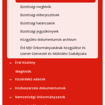
Bizottsági meghívók
Bizottsági előterjesztések
Bizottsági határozatok
Bizottsági jegyzőkönyvek
Közgyűlési dokumentumok archívum
Érd MJV Önkormányzatának Közgyűlése és
szervei Szervezeti és Működési Szabályzata
Érdi Közlöny
Meghívók
Közérdekű adatok
Közbeszerzési dokumentumok
Nemzetiségi önkormányzatok