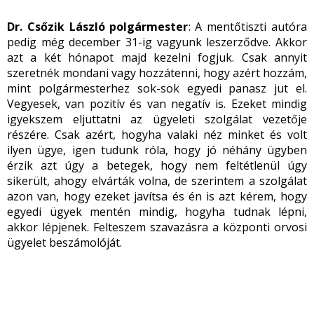
Dr. Csőzik László polgármester
: A mentőtiszti autóra
pedig még december 31-ig vagyunk leszerződve. Akkor
azt a két hónapot majd kezelni fogjuk. Csak annyit
szeretnék mondani vagy hozzátenni, hogy azért hozzám,
mint polgármesterhez sok-sok egyedi panasz jut el.
Vegyesek, van pozitív és van negatív is. Ezeket mindig
igyekszem eljuttatni az ügyeleti szolgálat vezetője
részére. Csak azért, hogyha valaki néz minket és volt
ilyen ügye, igen tudunk róla, hogy jó néhány ügyben
érzik azt úgy a betegek, hogy nem feltétlenül úgy
sikerült, ahogy elvárták volna, de szerintem a szolgálat
azon van, hogy ezeket javítsa és én is azt kérem, hogy
egyedi ügyek mentén mindig, hogyha tudnak lépni,
akkor lépjenek. Felteszem szavazásra a központi orvosi
ügyelet beszámolóját.