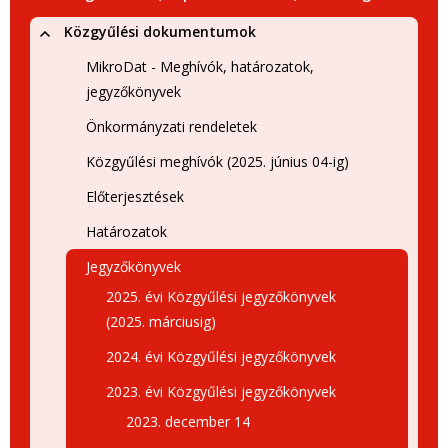
Közgyűlési dokumentumok
MikroDat - Meghívók, határozatok,
jegyzőkönyvek
Önkormányzati rendeletek
Közgyűlési meghívók (2025. június 04-ig)
Előterjesztések
Határozatok
Jegyzőkönyvek
2025. évi Közgyűlési jegyzőkönyvek
(2025. márciusig)
2024. évi Közgyűlési jegyzőkönyvek
2023. évi Közgyűlési jegyzőkönyvek
2023. december 14