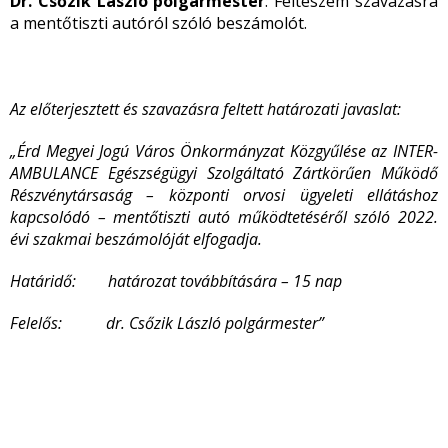
Dr. Csőzik László polgármester
: Felteszem szavazásra
a mentőtiszti autóról szóló beszámolót.
Az előterjesztett és szavazásra feltett határozati javaslat:
„Érd Megyei Jogú Város Önkormányzat Közgyűlése az INTER-
AMBULANCE Egészségügyi Szolgáltató Zártkörűen Működő
Részvénytársaság – központi orvosi ügyeleti ellátáshoz
kapcsolódó – mentőtiszti autó működtetéséről szóló 2022.
évi szakmai beszámolóját elfogadja.
Határidő: határozat továbbítására – 15 nap
Felelős: dr. Csőzik László polgármester”