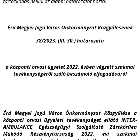
tartózkodás nélkül az alábbi határozatot hozta:
Érd Megyei Jogú Város Önkormányzat Közgyűlésének
78/2023. (III. 30.) határozata
a központi orvosi ügyelet 2022. évben végzett szakmai
tevékenységéről szóló beszámoló elfogadásáról
Érd Megyei Jogú Város Önkormányzat Közgyűlése a
központi orvosi ügyeleti tevékenységet ellátó INTER-
AMBULANCE Egészségügyi Szolgáltató Zártkörűen
Működő Részvénytársaság 2022. évi szakmai