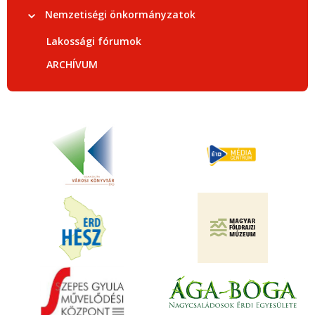
Nemzetiségi önkormányzatok
Lakossági fórumok
ARCHÍVUM