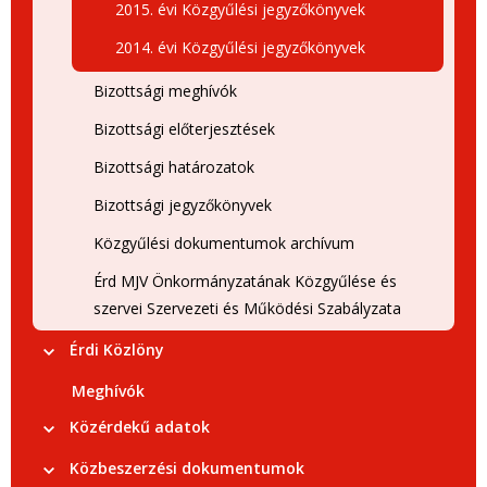
2015. évi Közgyűlési jegyzőkönyvek
2014. évi Közgyűlési jegyzőkönyvek
Bizottsági meghívók
Bizottsági előterjesztések
Bizottsági határozatok
Bizottsági jegyzőkönyvek
Közgyűlési dokumentumok archívum
Érd MJV Önkormányzatának Közgyűlése és
szervei Szervezeti és Működési Szabályzata
Érdi Közlöny
Meghívók
Közérdekű adatok
Közbeszerzési dokumentumok