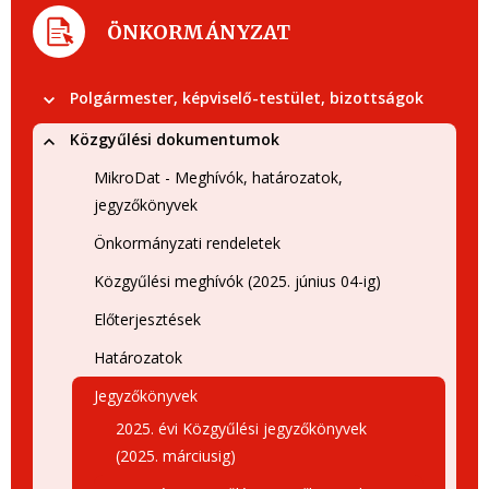
ÖNKORMÁNYZAT
Polgármester, képviselő-testület, bizottságok
Közgyűlési dokumentumok
MikroDat - Meghívók, határozatok,
jegyzőkönyvek
Önkormányzati rendeletek
Közgyűlési meghívók (2025. június 04-ig)
Előterjesztések
Határozatok
Jegyzőkönyvek
2025. évi Közgyűlési jegyzőkönyvek
(2025. márciusig)