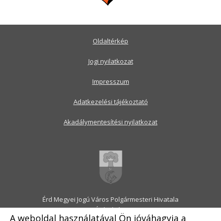
Oldaltérkép
Jogi nyilatkozat
Impresszum
Adatkezelési tájékoztató
Akadálymentesítési nyilatkozat
Érd Megyei Jogú Város Polgármesteri Hivatala
2030 Érd, Alsó utca 1.
A weboldal használatával Ön jóváhagyja a
Levélcím: 2031 Érd, Pf.: 31