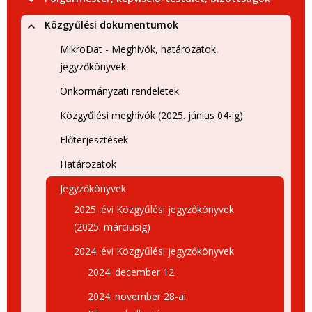
Közgyűlési dokumentumok
MikroDat - Meghívók, határozatok,
jegyzőkönyvek
Önkormányzati rendeletek
Közgyűlési meghívók (2025. június 04-ig)
Előterjesztések
Határozatok
Jegyzőkönyvek
2025. évi Közgyűlési jegyzőkönyvek
(2025. márciusig)
2024. évi Közgyűlési jegyzőkönyvek
2024. december 12.
2024. november 28-ai