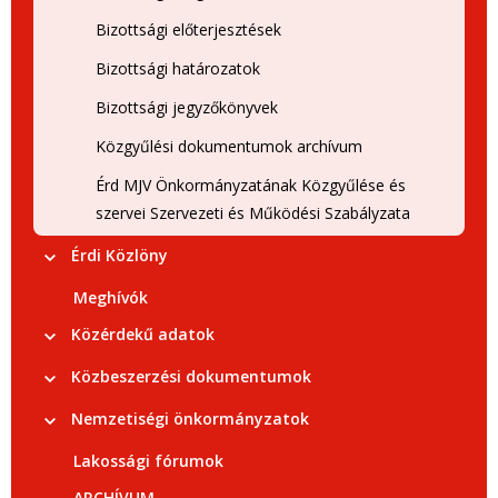
Bizottsági előterjesztések
Bizottsági határozatok
Bizottsági jegyzőkönyvek
Közgyűlési dokumentumok archívum
Érd MJV Önkormányzatának Közgyűlése és
szervei Szervezeti és Működési Szabályzata
Érdi Közlöny
Meghívók
Közérdekű adatok
Közbeszerzési dokumentumok
Nemzetiségi önkormányzatok
Lakossági fórumok
ARCHÍVUM