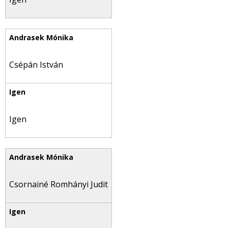
Csépán István
Igen
Csornainé Romhányi Judit