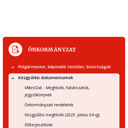
ÖNKORMÁNYZAT
Polgármester, képviselő-testület, bizottságok
Közgyűlési dokumentumok
MikroDat - Meghívók, határozatok,
jegyzőkönyvek
Önkormányzati rendeletek
Közgyűlési meghívók (2025. június 04-ig)
Előterjesztések