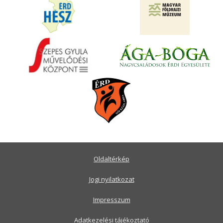
Oldaltérkép
Jogi nyilatkozat
Impresszum
Adatkezelési tájékoztató