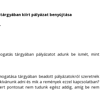
árgyában kiírt pályázat benyújtása
r
mogatás tárgyában pályázatot adunk be ismét, mint
ámogatása tárgyában
beadott pályázatokról szeretnék
kívánunk adni és mik a remények ezzel kapcsolatban?
 mert pontosat nem tudunk egész addig, amíg be nem