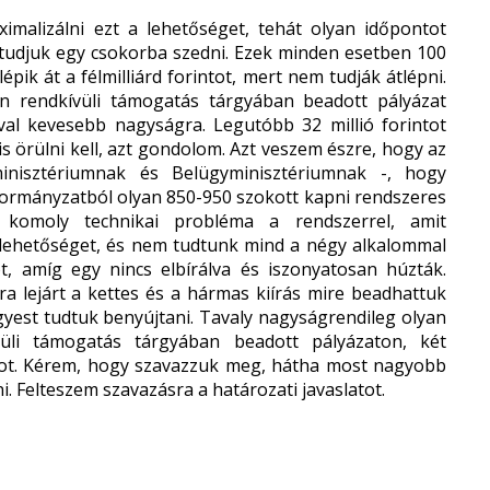
imalizálni ezt a lehetőséget, tehát olyan időpontot
 tudjuk egy csokorba szedni. Ezek minden esetben 100
pik át a félmilliárd forintot, mert nem tudják átlépni.
n rendkívüli támogatás tárgyában
beadott pályázat
val kevesebb nagyságra. Legutóbb 32 millió forintot
is örülni kell, azt gondolom. Azt veszem észre, hogy az
nisztériumnak és Belügyminisztériumnak -, hogy
kormányzatból olyan 850-950 szokott kapni rendszeres
y komoly technikai probléma a rendszerrel, amit
a lehetőséget, és nem tudtunk mind a négy alkalommal
t, amíg egy nincs elbírálva és iszonyatosan húzták.
ra lejárt a kettes és a hármas kiírás mire beadhattuk
gyest tudtuk benyújtani. Tavaly nagyságrendileg olyan
vüli támogatás tárgyában
beadott pályázaton, két
ntot. Kérem, hogy szavazzuk meg, hátha most nagyobb
 Felteszem szavazásra a határozati javaslatot.