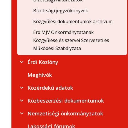
Bizottsági jegyzőkönyvek
Közgyűlési dokumentumok archívum
Érd MJV Önkormányzatának
Közgyűlése és szervei Szervezeti és
Működési Szabályzata
Érdi Közlöny
Meghívók
Közérdekű adatok
Közbeszerzési dokumentumok
Nemzetiségi önkormányzatok
Lakossági fórumok