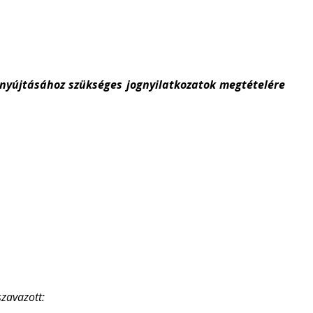
enyújtásához szükséges jognyilatkozatok megtételére
szavazott: