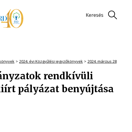
Keresés
könyvek
2024. évi Közgyűlési jegyzőkönyvek
2024. március 28
nyzatok rendkívüli
írt pályázat benyújtása