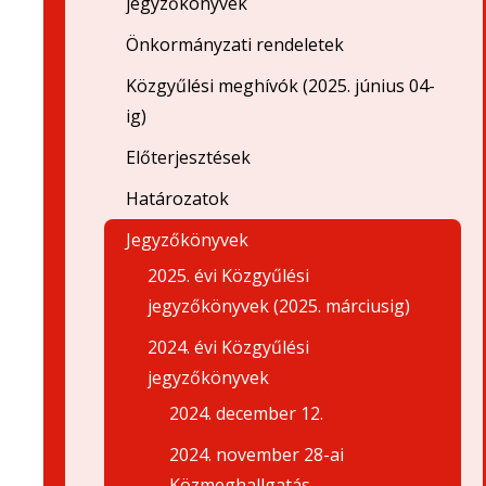
jegyzőkönyvek
Önkormányzati rendeletek
Közgyűlési meghívók (2025. június 04-
ig)
Előterjesztések
Határozatok
Jegyzőkönyvek
2025. évi Közgyűlési
jegyzőkönyvek (2025. márciusig)
2024. évi Közgyűlési
jegyzőkönyvek
2024. december 12.
2024. november 28-ai
Közmeghallgatás