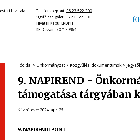
steri Hivatala
Telefonközpont:
06-23-522-300
Ügyfélszolgálat:
06-23-522-301
Hivatali Kapu: ERDPH
KRID szám: 707189964
Főoldal
Önkormányzat
Közgyűlési dokumentumok
Jegyző
9. NAPIREND - Önkormá
támogatása tárgyában ki
Közzétéve:
2024. ápr. 25.
9. NAPIRENDI PONT