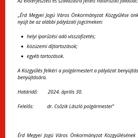
Az előterjesztett és szavazásra feltett határozati javaslat:
„
Érd Megyei Jogú Város Önkormányzat Közgyűlése önk
nyújt be az alábbi pályázati jogcímeken:
helyi iparűzési adó visszafizetés;
közüzemi díjtartozások;
egyéb tartozások.
A Közgyűlés felkéri a polgármestert a pályázat benyújtá
benyújtására.
Határidő: 2024. április 30.
Felelős: dr. Csőzik László polgármester
”
Érd Megyei Jogú Város Önkormányzat Közgyűlésének j