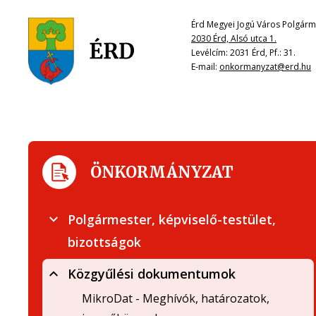
Érd Megyei Jogú Város Polgárme
2030 Érd, Alsó utca 1.
Levélcím: 2031 Érd, Pf.: 31.
E-mail:
onkormanyzat@erd.hu
ÖNKORMÁNYZAT
Polgármester, képviselő-testület,
bizottságok
Közgyűlési dokumentumok
MikroDat - Meghívók, határozatok,