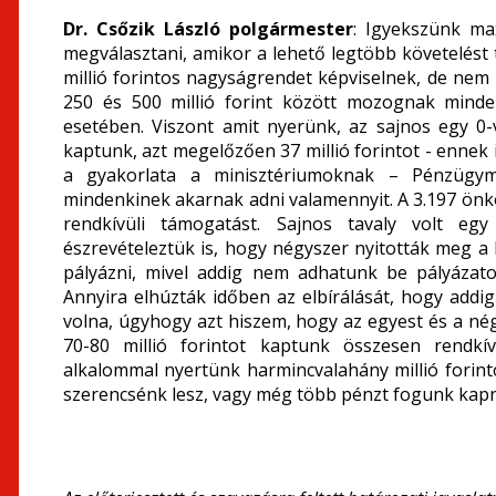
Dr. Csőzik László polgármester
: Igyekszünk max
megválasztani, amikor a lehető legtöbb követelést
millió forintos nagyságrendet képviselnek, de nem lé
250 és 500 millió forint között mozognak minde
esetében. Viszont amit nyerünk, az sajnos egy 0-
kaptunk, azt megelőzően 37 millió forintot - ennek 
a gyakorlata a minisztériumoknak – Pénzügymi
mindenkinek akarnak adni valamennyit. A 3.197 ön
rendkívüli támogatást. Sajnos tavaly volt eg
észrevételeztük is, hogy négyszer nyitották meg 
pályázni, mivel addig nem adhatunk be pályázato
Annyira elhúzták időben az elbírálását, hogy addig
volna, úgyhogy azt hiszem, hogy az egyest és a né
70-80 millió forintot kaptunk összesen rendkí
alkalommal nyertünk harmincvalahány millió fori
szerencsénk lesz, vagy még több pénzt fogunk kapni.