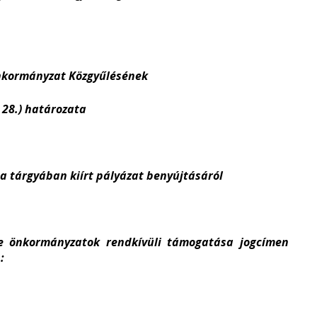
Önkormányzat Közgyűlésének
. 28.) határozata
 tárgyában kiírt pályázat benyújtásáról
e önkormányzatok rendkívüli támogatása jogcímen
: