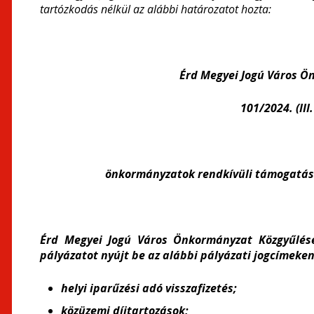
tartózkodás nélkül az alábbi határozatot hozta:
Érd Megyei Jogú Város 
101/2024. (III
önkormányzatok rendkívüli támogatása
Érd Megyei Jogú Város Önkormányzat Közgyűlés
pályázatot nyújt be az alábbi pályázati jogcímeken
helyi iparűzési adó visszafizetés;
közüzemi díjtartozások;