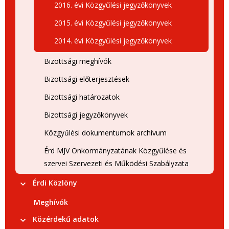
2016. évi Közgyűlési jegyzőkönyvek
2015. évi Közgyűlési jegyzőkönyvek
2014. évi Közgyűlési jegyzőkönyvek
Bizottsági meghívók
Bizottsági előterjesztések
Bizottsági határozatok
Bizottsági jegyzőkönyvek
Közgyűlési dokumentumok archívum
Érd MJV Önkormányzatának Közgyűlése és
szervei Szervezeti és Működési Szabályzata
Érdi Közlöny
Meghívók
Közérdekű adatok