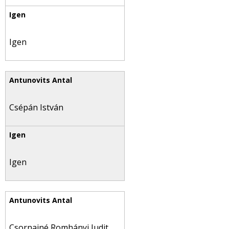
Igen
Csépán István
Igen
Csornainé Romhányi Judit