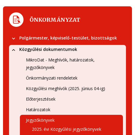
ÖNKORMÁNYZAT
Polgármester, képviselő-testület, bizottságok
Közgyűlési dokumentumok
MikroDat - Meghívók, határozatok,
jegyzőkönyvek
Önkormányzati rendeletek
Közgyűlési meghívók (2025. június 04-ig)
Előterjesztések
Határozatok
Jegyzőkönyvek
2025. évi Közgyűlési jegyzőkönyvek