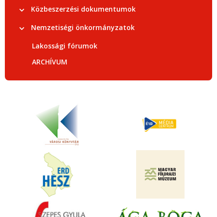
Közbeszerzési dokumentumok
Nemzetiségi önkormányzatok
Lakossági fórumok
ARCHÍVUM