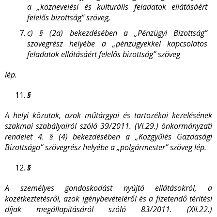
a „köznevelési és kulturális feladatok ellátásáért
felelős bizottság” szöveg,
c)
§ (2a) bekezdésében a „Pénzügyi Bizottság”
szövegrész helyébe a „pénzügyekkel kapcsolatos
feladatok ellátásáért felelős bizottság” szöveg
lép.
§
A helyi közutak, azok műtárgyai és tartozékai kezelésének
szakmai szabályairól szóló 39/2011. (VI.29.) önkormányzati
rendelet 4. § (4) bekezdésében a „Közgyűlés Gazdasági
Bizottsága” szövegrész helyébe a „polgármester” szöveg lép.
§
A személyes gondoskodást nyújtó ellátásokról, a
közétkeztetésről, azok igénybevételéről és a fizetendő térítési
díjak megállapításáról szóló 83/2011. (XII.22.)