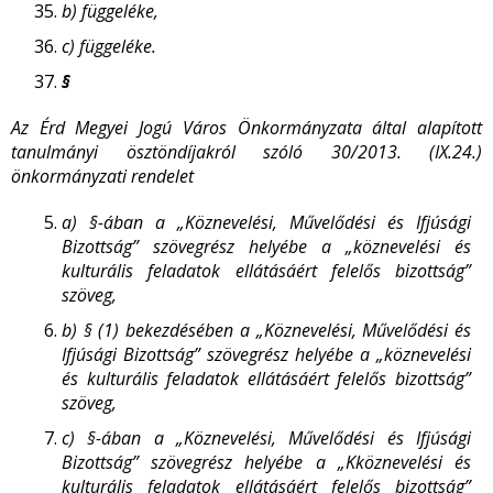
b)
függeléke,
c)
függeléke.
§
Az Érd Megyei Jogú Város Önkormányzata által alapított
tanulmányi ösztöndíjakról szóló 30/2013. (IX.24.)
önkormányzati rendelet
a)
§-ában a „Köznevelési, Művelődési és Ifjúsági
Bizottság” szövegrész helyébe a „köznevelési és
kulturális feladatok ellátásáért felelős bizottság”
szöveg,
b)
§ (1) bekezdésében a „Köznevelési, Művelődési és
Ifjúsági Bizottság” szövegrész helyébe a „köznevelési
és kulturális feladatok ellátásáért felelős bizottság”
szöveg,
c)
§-ában a „Köznevelési, Művelődési és Ifjúsági
Bizottság” szövegrész helyébe a „Kköznevelési és
kulturális feladatok ellátásáért felelős bizottság”