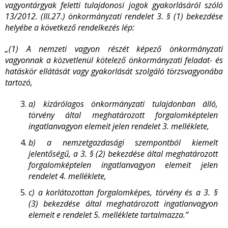
vagyontárgyak feletti tulajdonosi jogok gyakorlásáról szóló
13/2012. (III.27.) önkormányzati rendelet 3. § (1) bekezdése
helyébe a következő rendelkezés lép:
„(1) A nemzeti vagyon részét képező önkormányzati
vagyonnak a közvetlenül kötelező önkormányzati feladat- és
hatáskör ellátását vagy gyakorlását szolgáló törzsvagyonába
tartozó,
a)
kizárólagos önkormányzati tulajdonban álló,
törvény által meghatározott forgalomképtelen
ingatlanvagyon elemeit jelen rendelet 3. melléklete,
b)
a nemzetgazdasági szempontból kiemelt
jelentőségű, a 3. § (2) bekezdése által meghatározott
forgalomképtelen ingatlanvagyon elemeit jelen
rendelet 4. melléklete,
c)
a korlátozottan forgalomképes, törvény és a 3. §
(3) bekezdése által meghatározott ingatlanvagyon
elemeit e rendelet 5. melléklete tartalmazza.”