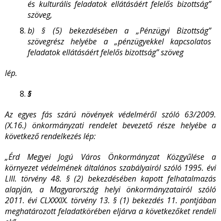
és kulturális feladatok ellátásáért felelős bizottság”
szöveg,
b)
§ (5) bekezdésében a „Pénzügyi Bizottság”
szövegrész helyébe a „pénzügyekkel kapcsolatos
feladatok ellátásáért felelős bizottság” szöveg
lép.
§
Az egyes fás szárú növények védelméről szóló 63/2009.
(X.16.) önkormányzati rendelet bevezető része helyébe a
következő rendelkezés lép:
„Érd Megyei Jogú Város Önkormányzat Közgyűlése a
környezet védelmének általános szabályairól szóló 1995. évi
LIII. törvény 48. § (2) bekezdésében kapott felhatalmazás
alapján, a Magyarország helyi önkormányzatairól szóló
2011. évi CLXXXIX. törvény 13. § (1) bekezdés 11. pontjában
meghatározott feladatkörében eljárva a következőket rendeli