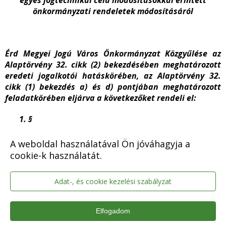
egyes jogtechnikai célú módosításokkal érintett
önkormányzati rendeletek módosításáról
Érd Megyei Jogú Város Önkormányzat Közgyűlése az
Alaptörvény 32. cikk (2) bekezdésében meghatározott
eredeti jogalkotói hatáskörében, az Alaptörvény 32.
cikk (1) bekezdés a) és d) pontjában meghatározott
feladatkörében eljárva a következőket rendeli el:
§
A környezetvédelmi alap létrehozásáról szóló 40/1996.
A weboldal használatával Ön jóváhagyja a
(XII.19.) önkormányzati rendelet
cookie-k használatát.
a) § (2) bekezdésében a „Fenntarthatósági
Adat-, és cookie kezelési szabályzat
Bizottság” szövegrész helyébe a „helyi
környezet- és természetvédelmi feladatok
ellátásáért felelős bizottság” szöveg,
Elfogadom
b) § (3) bekezdésében a „Fenntarthatósági