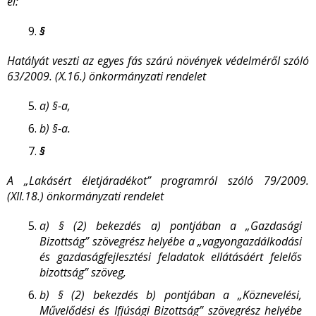
el:”
§
Hatályát veszti az egyes fás szárú növények védelméről szóló
63/2009. (X.16.) önkormányzati rendelet
a)
§-a,
b)
§-a.
§
A „Lakásért életjáradékot” programról szóló 79/2009.
(XII.18.) önkormányzati rendelet
a)
§ (2) bekezdés a) pontjában a „Gazdasági
Bizottság” szövegrész helyébe a „vagyongazdálkodási
és gazdaságfejlesztési feladatok ellátásáért felelős
bizottság” szöveg,
b)
§ (2) bekezdés b) pontjában a „Köznevelési,
Művelődési és Ifjúsági Bizottság” szövegrész helyébe