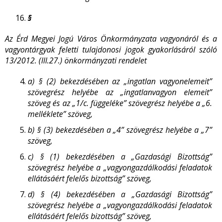
§
Az Érd Megyei Jogú Város Önkormányzata vagyonáról és a
vagyontárgyak feletti tulajdonosi jogok gyakorlásáról szóló
13/2012. (III.27.) önkormányzati rendelet
a)
§ (2) bekezdésében az „ingatlan vagyonelemeit”
szövegrész helyébe az „ingatlanvagyon elemeit”
szöveg és az „1/c. függeléke” szövegrész helyébe a „6.
melléklete” szöveg,
b)
§ (3) bekezdésében a „4” szövegrész helyébe a „7”
szöveg,
c)
§ (1) bekezdésében a „Gazdasági Bizottság”
szövegrész helyébe a „vagyongazdálkodási feladatok
ellátásáért felelős bizottság” szöveg,
d)
§ (4) bekezdésében a „Gazdasági Bizottság”
szövegrész helyébe a „vagyongazdálkodási feladatok
ellátásáért felelős bizottság” szöveg,