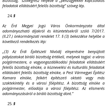
Bizottság,” szövegrész helyébe a „pénzügyekkel kapcsolatos
feladatok ellátásáért felelős bizottság” szöveg lép.
§
Az Érd Megyei Jogú Város Önkormányzata által
adományozható díjakról és kitüntetésekről szóló 7/2017.
(II.27.) önkormányzati rendelet 17. § (3) bekezdése helyébe a
következő rendelkezés lép:
„(3) Az Érdi Építészeti Nívódíj elnyerésére benyújtott
pályázatokat bíráló bizottság értékeli, melynek tagjai: a város
polgármestere, a vagyongazdálkodási feladatok ellátásáért
felelős bizottság elnöke, a köznevelési és kulturális feladatok
ellátásáért felelős bizottság elnöke, a Pest Vármegyei Építész
Kamara elnöke, felkért építészeti oktató vagy más
szaktekintély és a városi főépítész. A bizottság elnöke a
polgármester, előadója a városi főépítész. Az elismerés
adományozásáról a bíráló bizottság dönt.”
§