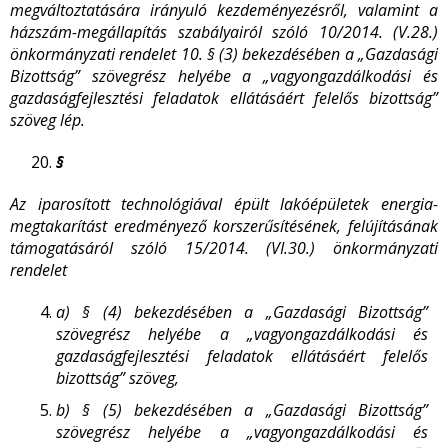
megváltoztatására irányuló kezdeményezésről, valamint a
házszám-megállapítás szabályairól szóló 10/2014. (V.28.)
önkormányzati rendelet 10. § (3) bekezdésében a „Gazdasági
Bizottság” szövegrész helyébe a „vagyongazdálkodási és
gazdaságfejlesztési feladatok ellátásáért felelős bizottság”
szöveg lép.
§
Az iparosított technológiával épült lakóépületek energia-
megtakarítást eredményező korszerűsítésének, felújításának
támogatásáról szóló 15/2014. (VI.30.) önkormányzati
rendelet
a)
§ (4) bekezdésében a „Gazdasági Bizottság”
szövegrész helyébe a „vagyongazdálkodási és
gazdaságfejlesztési feladatok ellátásáért felelős
bizottság” szöveg,
b)
§ (5) bekezdésében a „Gazdasági Bizottság”
szövegrész helyébe a „vagyongazdálkodási és