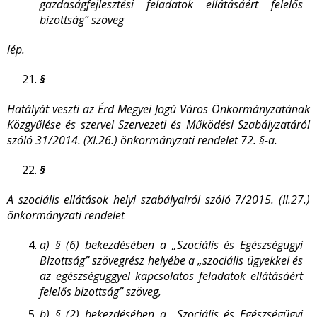
gazdaságfejlesztési feladatok ellátásáért felelős
bizottság” szöveg
lép.
§
Hatályát veszti az Érd Megyei Jogú Város Önkormányzatának
Közgyűlése és szervei Szervezeti és Működési Szabályzatáról
szóló 31/2014. (XI.26.) önkormányzati rendelet 72. §-a.
§
A szociális ellátások helyi szabályairól szóló 7/2015. (II.27.)
önkormányzati rendelet
a)
§ (6) bekezdésében a „Szociális és Egészségügyi
Bizottság” szövegrész helyébe a „szociális ügyekkel és
az egészségüggyel kapcsolatos feladatok ellátásáért
felelős bizottság” szöveg,
b)
§ (2) bekezdésében a „Szociális és Egészségügyi