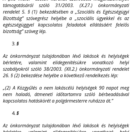
támogatásáról szóló 31/2003. (X.27.) önkormányzati
rendelet 5. § (1) bekezdésében a „Szociális és Egészségügyi
Bizottság” szövegrész helyébe a „szociális ügyekkel és az
egészségüggyel kapcsolatos feladatok ellátásáért felelős
bizottság” szöveg lép.
§
Az önkormányzat tulajdonában lévő lakások és helyiségek
bérletére, valamint elidegenítésükre vonatkozó helyi
szabályokról szóló 38/2003. (XII.2.) önkormányzati rendelet
26. § (2) bekezdése helyébe a következő rendelkezés lép:
„(2) A Közgyűlés a nem lakáscélú helyiségek 90 napot meg
nem haladó, átmeneti időtartamra szóló bérbeadásával
kapcsolatos hatáskörét a polgármesterre ruházza át.”
§
Az önkormányzat tulajdonában lévő lakások és helyiségek