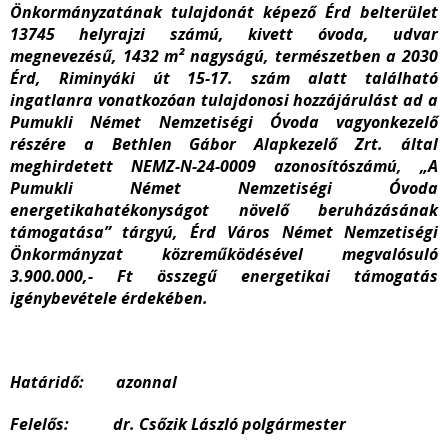
Önkormányzatának tulajdonát képező Érd belterület
13745 helyrajzi számú, kivett óvoda, udvar
megnevezésű, 1432 m² nagyságú, természetben a 2030
Érd, Riminyáki út 15-17. szám alatt található
ingatlanra vonatkozóan tulajdonosi hozzájárulást ad a
Pumukli Német Nemzetiségi Óvoda vagyonkezelő
részére a Bethlen Gábor Alapkezelő Zrt. által
meghirdetett NEMZ-N-24-0009 azonosítószámú, „A
Pumukli Német Nemzetiségi Óvoda
energetikahatékonyságot növelő beruházásának
támogatása” tárgyú, Érd Város Német Nemzetiségi
Önkormányzat közreműködésével megvalósuló
3.900.000,- Ft összegű energetikai támogatás
igénybevétele érdekében.
Határidő: azonnal
Felelős: dr. Csőzik László polgármester