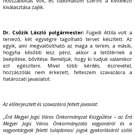
hosszabbítás volt, és tudomásom szerint a kivitelező
kiválasztása zajlik.
Dr. Csőzik László polgármester:
Fügedi Attila volt a
tervező, két egységre tagolható tervet készített. Az
egyik, ami megvalósítható az maga a terem, a másik,
hogyha később lesz pénz, akkor a tetőtérnek a
beépítése, bővítése. Reméljük, hogy ki tudjuk valamikor
ezt egészíteni. Mivel több kérdés, észrevétel,
hozzászólás nem érkezett, felteszem szavazásra a
határozati javaslatot.
Az előterjesztett és szavazásra feltett javaslat:
„Érd Megyei Jogú Város Önkormányzat Közgyűlése – az Érd
Megyei Jogú Város Önkormányzata vagyonáról és a
vagyontárgyak feletti tulajdonosi jogok gyakorlásáról szóló