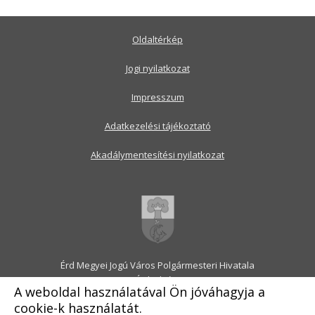
Oldaltérkép
Jogi nyilatkozat
Impresszum
Adatkezelési tájékoztató
Akadálymentesítési nyilatkozat
Érd Megyei Jogú Város Polgármesteri Hivatala
2030 Érd, Alsó utca 1.
A weboldal használatával Ön jóváhagyja a
Levélcím: 2031 Érd, Pf.: 31
cookie-k használatát.
E-mail:
onkormanyzat@erd.hu