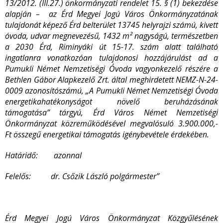
13/2012. (III.27.) önkormányzati rendelet 15. § (1) bekezdése
alapján – az Érd Megyei Jogú Város Önkormányzatának
tulajdonát képező Érd belterület 13745 helyrajzi számú, kivett
óvoda, udvar megnevezésű, 1432 m² nagyságú, természetben
a 2030 Érd, Riminyáki út 15-17. szám alatt található
ingatlanra vonatkozóan tulajdonosi hozzájárulást ad a
Pumukli Német Nemzetiségi Óvoda vagyonkezelő részére a
Bethlen Gábor Alapkezelő Zrt. által meghirdetett NEMZ-N-24-
0009 azonosítószámú, „A Pumukli Német Nemzetiségi Óvoda
energetikahatékonyságot növelő beruházásának
támogatása” tárgyú, Érd Város Német Nemzetiségi
Önkormányzat közreműködésével megvalósuló 3.900.000,-
Ft összegű energetikai támogatás igénybevétele érdekében.
Határidő: azonnal
Felelős: dr. Csőzik László polgármester”
Érd Megyei Jogú Város Önkormányzat Közgyűlésének