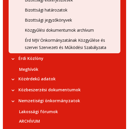
Bizottsági határozatok
Bizottsági jegyzőkönyvek
Közgyűlési dokumentumok archívum
Érd MJV Önkormányzatának Közgyűlése és
szervei Szervezeti és Működési Szabályzata
Érdi Közlöny
Meghívók
Közérdekű adatok
Közbeszerzési dokumentumok
Nemzetiségi önkormányzatok
Lakossági fórumok
ARCHÍVUM