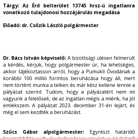
Tárgy: Az Érd belterület 13745 hrsz-ú ingatlanra
vonatkozó tulajdonosi hozzájárulás megadása
Előadó: dr. Csőzik László polgármester
Dr. Bács István képviselő:
A bizottsági ülésen felmerült
a kérdés, kérjük, hogy polgármester úr, ha lehetséges,
akkor tájékoztasson arról, hogy a Pumukli Óvodának a
korábbi 100 millió forintos beruházása hogy áll, mert
nem történt munka a telken és már kész kellene lennie a
pályázat szerint. Tudom, hogy a pályázatért nem mi
vagyunk a felelősek, de az ingatlan mégis a miénk, ha jól
emlékszem. A pályázat 2023. december 31-én lejárt, és
még el sem kezdték a beruházást.
Szűcs Gábor alpolgármester:
Egyrészt határidő