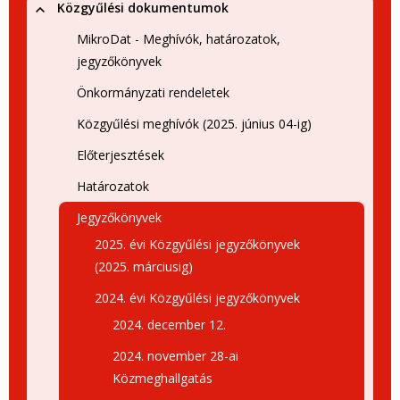
Közgyűlési dokumentumok
MikroDat - Meghívók, határozatok,
jegyzőkönyvek
Önkormányzati rendeletek
Közgyűlési meghívók (2025. június 04-ig)
Előterjesztések
Határozatok
Jegyzőkönyvek
2025. évi Közgyűlési jegyzőkönyvek
(2025. márciusig)
2024. évi Közgyűlési jegyzőkönyvek
2024. december 12.
2024. november 28-ai
Közmeghallgatás