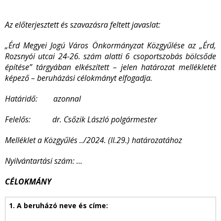
Az előterjesztett és szavazásra feltett javaslat:
„Érd Megyei Jogú Város Önkormányzat Közgyűlése a
z „Érd,
Rozsnyói utcai 24-26. szám alatti 6 csoportszobás bölcsőde
építése” tárgyában elkészített – jelen határozat mellékletét
képező – beruházási célokmányt elfogadja.
Határidő: azonnal
Felelős: dr. Csőzik László polgármester
Melléklet a Közgyűlés ../2024. (II.29.) határozatához
Nyilvántartási szám: …
CÉLOKMÁNY