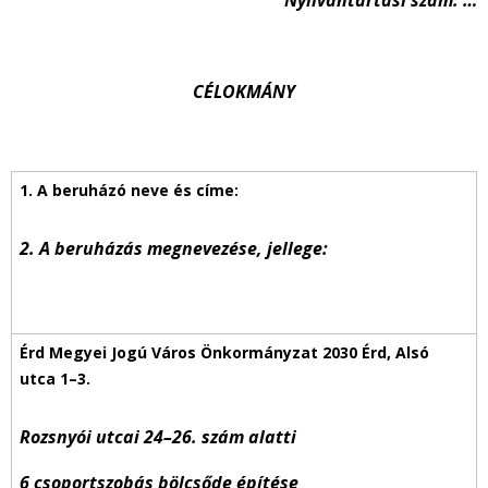
Nyilvántartási szám: …
CÉLOKMÁNY
2. A beruházás megnevezése, jellege:
Rozsnyói utcai 24–26. szám alatti
6 csoportszobás bölcsőde építése