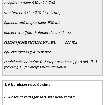
beépített terület: 930 m
2
(17%)
szintterület: 930 m
2
(0,17 m
2
/m
2
)
épület bruttó alapterülete: 930 m
2
épület nettó (fűtött) alapterülete: 745 m
2
részben fedett teraszok területe: 227 m
2
épületmagasság: 4,79 méter
rendeltetés: bölcsőde 4+2 csoportszobával, parkoló 17+1
férőhely, 12 férőhelyes biciklitárolóval
6. A becsült költségek részletes bemutatása: