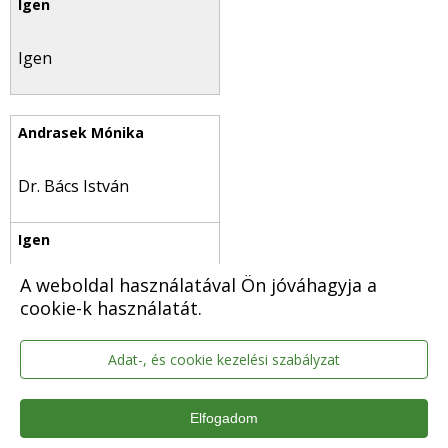
Igen
Dr. Bács István
A weboldal használatával Ön jóváhagyja a
Igen
cookie-k használatát.
Adat-, és cookie kezelési szabályzat
Balla Imre
Elfogadom