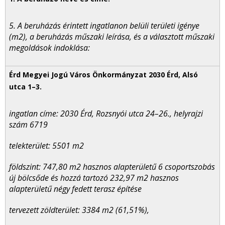
5. A beruházás érintett ingatlanon belüli területi igénye
(m
2
), a beruházás műszaki leírása, és a választott műszaki
megoldások indoklása:
ingatlan címe: 2030 Érd, Rozsnyói utca 24–26., helyrajzi
szám 6719
telekterület: 5501 m
2
földszint: 747,80 m
2
hasznos alapterületű 6 csoportszobás
új bölcsőde és hozzá tartozó 232,97 m
2
hasznos
alapterületű négy fedett terasz építése
tervezett zöldterület: 3384 m
2
(61,51%),