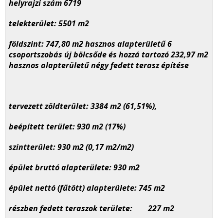
helyrajzi szám 6719
telekterület: 5501 m
2
földszint: 747,80 m
2
hasznos alapterületű 6
csoportszobás új bölcsőde és hozzá tartozó 232,97 m
2
hasznos alapterületű négy fedett terasz építése
tervezett zöldterület: 3384 m
2
(61,51%),
beépített terület: 930 m
2
(17%)
szintterület: 930 m
2
(0,17 m
2
/m
2
)
épület bruttó alapterülete: 930 m
2
épület nettó (fűtött) alapterülete: 745 m
2
részben fedett teraszok területe: 227 m
2