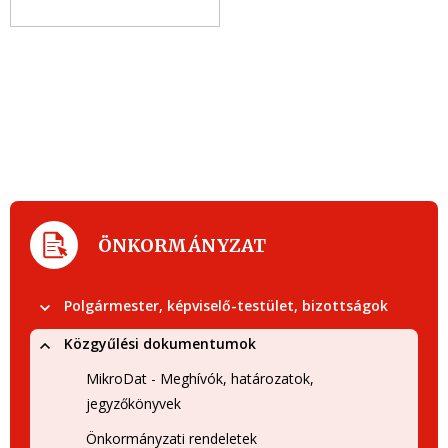
ÖNKORMÁNYZAT
Polgármester, képviselő-testület, bizottságok
Közgyűlési dokumentumok
MikroDat - Meghívók, határozatok,
jegyzőkönyvek
Önkormányzati rendeletek