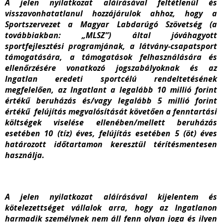
A jelen nyilatkozat aláírásával feltétlenül és
visszavonhatatlanul hozzájárulok ahhoz, hogy a
Sportszervezet a Magyar Labdarúgó Szövetség (a
továbbiakban: „MLSZ”) által jóváhagyott
sportfejlesztési programjának, a látvány-csapatsport
támogatására, a támogatások felhasználására és
ellenőrzésére vonatkozó jogszabályoknak és az
Ingatlan eredeti sportcélú rendeltetésének
megfelelően, az Ingatlant a legalább 10 millió forint
értékű beruházás és/vagy legalább 5 millió forint
értékű felújítás megvalósítását követően a fenntartási
költségek viselése ellenében/mellett beruházás
esetében 10 (tíz) éves, felújítás esetében 5 (öt) éves
határozott időtartamon keresztül térítésmentesen
használja.
A jelen nyilatkozat aláírásával kijelentem és
kötelezettséget vállalok arra, hogy az Ingatlanon
harmadik személynek nem áll fenn olyan joga és ilyen