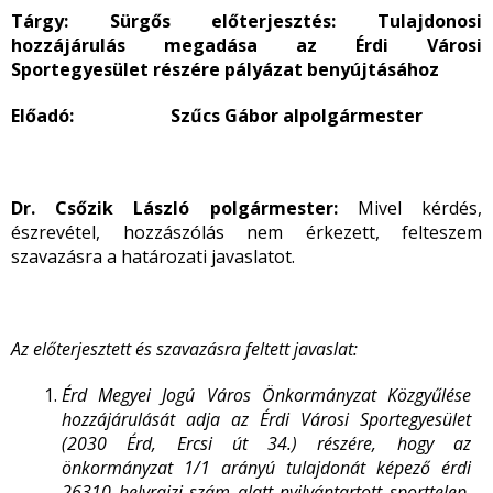
Tárgy: Sürgős előterjesztés: Tulajdonosi
hozzájárulás megadása az Érdi Városi
Sportegyesület részére pályázat benyújtásához
Előadó: Szűcs Gábor alpolgármester
Dr. Csőzik László polgármester:
Mivel kérdés,
észrevétel, hozzászólás nem érkezett, felteszem
szavazásra a határozati javaslatot.
Az előterjesztett és szavazásra feltett javaslat:
Érd Megyei Jogú Város Önkormányzat Közgyűlése
hozzájárulását adja az Érdi Városi Sportegyesület
(2030 Érd, Ercsi út 34.) részére, hogy az
önkormányzat 1/1 arányú tulajdonát képező érdi
26310 helyrajzi szám alatt nyilvántartott sporttelep,