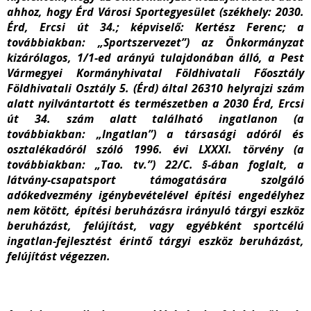
ahhoz, hogy Érd Városi Sportegyesület (székhely: 2030.
Érd, Ercsi út 34.; képviselő: Kertész Ferenc; a
továbbiakban: „Sportszervezet”) az Önkormányzat
kizárólagos, 1/1-ed arányú tulajdonában álló, a Pest
Vármegyei Kormányhivatal Földhivatali Főosztály
Földhivatali Osztály 5. (Érd) által 26310 helyrajzi szám
alatt nyilvántartott és természetben a 2030 Érd, Ercsi
út 34. szám alatt található ingatlanon (a
továbbiakban: „Ingatlan”) a társasági adóról és
osztalékadóról szóló 1996. évi LXXXI. törvény (a
továbbiakban: „Tao. tv.”) 22/C. §-ában foglalt, a
látvány-csapatsport támogatására szolgáló
adókedvezmény igénybevételével építési engedélyhez
nem kötött, építési beruházásra irányuló tárgyi eszköz
beruházást, felújítást, vagy egyébként sportcélú
ingatlan-fejlesztést érintő tárgyi eszköz beruházást,
felújítást végezzen.