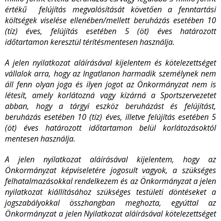
értékű felújítás megvalósítását követően a fenntartási
költségek viselése ellenében/mellett beruházás esetében 10
(tíz) éves, felújítás esetében 5 (öt) éves határozott
időtartamon keresztül térítésmentesen használja.
A jelen nyilatkozat aláírásával kijelentem és kötelezettséget
vállalok arra, hogy az Ingatlanon harmadik személynek nem
áll fenn olyan joga és ilyen jogot az Önkormányzat nem is
létesít, amely korlátozná vagy kizárná a Sportszervezetet
abban, hogy a tárgyi eszköz beruházást és felújítást,
beruházás esetében 10 (tíz) éves, illetve felújítás esetében 5
(öt) éves határozott időtartamon belül korlátozásoktól
mentesen használja.
A jelen nyilatkozat aláírásával kijelentem, hogy az
Önkormányzat képviseletére jogosult vagyok, a szükséges
felhatalmazásokkal rendelkezem és az Önkormányzat a jelen
nyilatkozat kiállításához szükséges testületi döntéseket a
jogszabályokkal összhangban meghozta, egyúttal az
Önkormányzat a jelen Nyilatkozat aláírásával kötelezettséget