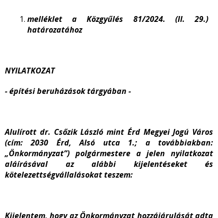
melléklet a Közgyűlés 81/2024. (II. 29.)
határozatához
NYILATKOZAT
- építési beruházások tárgyában -
Alulírott dr. Csőzik László mint Érd Megyei Jogú Város
(cím: 2030 Érd, Alsó utca 1.; a továbbiakban:
„Önkormányzat”) polgármestere a jelen nyilatkozat
aláírásával az alábbi kijelentéseket és
kötelezettségvállalásokat teszem:
Kijelentem, hogy az Önkormányzat hozzájárulását adta