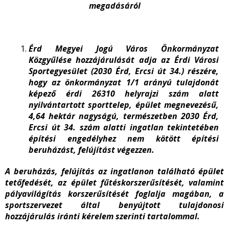
megadásáról
Érd Megyei Jogú Város Önkormányzat
Közgyűlése hozzájárulását adja az Érdi Városi
Sportegyesület (2030 Érd, Ercsi út 34.) részére,
hogy az önkormányzat 1/1 arányú tulajdonát
képező érdi 26310 helyrajzi szám alatt
nyilvántartott sporttelep, épület megnevezésű,
4,64 hektár nagyságú, természetben 2030 Érd,
Ercsi út 34. szám alatti ingatlan tekintetében
építési engedélyhez nem kötött építési
beruházást, felújítást végezzen.
A beruházás, felújítás az ingatlanon található épület
tetőfedését, az épület fűtéskorszerűsítését, valamint
pályavilágítás korszerűsítését foglalja magában, a
sportszervezet által benyújtott tulajdonosi
hozzájárulás iránti kérelem szerinti tartalommal.