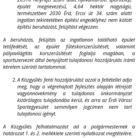
épület megnevezésű,
4,64 hektár
nagyságú,
természetben 2030 Érd, Ercsi út 34. szám alatti
ingatlan tekintetében építési engedélyhez nem kötött
építési beruházást, felújítást végezzen.
A beruházás, felújítás az ingatlanon található épület
tetőfedését, az épület fűtéskorszerűsítését, valamint
pályavilágítás korszerűsítését foglalja magában, a
sportszervezet által benyújtott tulajdonosi hozzájárulás iránti
kérelem szerinti tartalommal.
A Közgyűlés fenti hozzájárulást azzal a feltétellel adja
meg, hogy a végrehajtott fejlesztés alapján létrejött
vagyonnövekmény a tulajdonos önkormányzat
kizárólagos tulajdonába kerül, és arra az Érdi Városi
Sportegyesület semmilyen jogcímen nem tart
tulajdonosi igényt.
A Közgyűlés felhatalmazást ad a polgármesternek a
határozat 1. és 2. melléklete szerinti nyilatkozat megtételére.