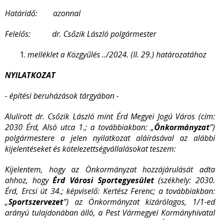
Határidő: azonnal
Felelős: dr. Csőzik László polgármester
melléklet a Közgyűlés ../2024. (II. 29.) határozatához
NYILATKOZAT
- építési beruházások tárgyában -
Alulírott dr. Csőzik László mint Érd Megyei Jogú Város (cím:
2030 Érd, Alsó utca 1.; a továbbiakban: „
Önkormányzat
”)
polgármestere a jelen nyilatkozat aláírásával az alábbi
kijelentéseket és kötelezettségvállalásokat teszem:
Kijelentem, hogy az Önkormányzat hozzájárulását adta
ahhoz, hogy
Érd Városi Sportegyesület
(székhely: 2030.
Érd, Ercsi út 34.; képviselő: Kertész Ferenc; a továbbiakban:
„
Sportszervezet
”) az Önkormányzat kizárólagos, 1/1-ed
arányú tulajdonában álló, a Pest Vármegyei Kormányhivatal