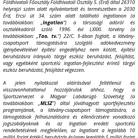
Földhivatali Főosztály Földhivatali Osztály 5. (Érd) által 26310
helyrajzi szám alatt nyilvántartott és természetben a 2030
Érd, Ercsi út 34. szám alatt található ingatlanon (a
továbbiakban: „
Ingatlan
”) a társasági adóról és
osztalékadóról szóló 1996. évi LXXXI. törvény (a
továbbiakban: „
Tao. tv.
”) 22/C. §-ában foglalt, a látvány-
csapatsport támogatására szolgáló adókedvezmény
igénybevételével építési engedélyhez nem kötött, építési
beruházásra irányuló tárgyi eszköz beruházást, felújítást,
vagy egyébként sportcélú ingatlan-fejlesztést érintő tárgyi
eszköz beruházást, felújítást végezzen.
A jelen nyilatkozat aláírásával feltétlenül és
visszavonhatatlanul hozzájárulok ahhoz, hogy a
Sportszervezet a Magyar Labdarúgó Szövetség (a
továbbiakban: „
MLSZ
”) által jóváhagyott sportfejlesztési
programjának, a látvány-csapatsport támogatására, a
támogatások felhasználására és ellenőrzésére vonatkozó
jogszabályoknak és az Ingatlan eredeti sportcélú
rendeltetésének megfelelően, az Ingatlant a legalább 10
millió forint értékű beruházás és/vagy legalább 5 millió forint