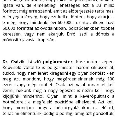
igaza van, de elméletileg lehetséges ezt a 33 millió
forintot még erre szánni, amit az előterjesztés tartalmaz.
A lényeg a lényeg, hogy ezt kell eldönteni, hogy akarjuk-
e még, hogy mindenki évi 600.000 forintot, illetve havi
50.000 forinttal az óvodáinkban, bölcsődéinkben többet
keressen, vagy nem akarjuk. Erről szól a döntés a
módosító javaslat kapcsán.
Dr. Csőzik László polgármester:
Köszönöm szépen.
Képviselő voltál te is polgármester három cikluson át,
tudod, hogy nem lehet kiragadni egy olyan döntést - én
meg azt mondom, hogy megérdemelnének még 100
ezret, vagy még többet. Csak azt valahonnan el kell
venni, nekünk meg a nagy egészet is nézni kell, hogy
kijöjjünk mindenhol. Olyan, mint a keverőpultnak a
botmétereit a megfelelő pozícióba elhelyezni. Azt kell,
hogy mondjam, hogy a bértárgyalásokon ez előjött,
tehát mi elmentünk, addig a pontig, amíg azt gondoltuk,