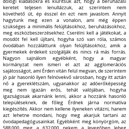
dologi kiadásokra és kiürítsük azt, hogy a beruházási
keretet teljesen lenullázzuk, az szerintem nem
követhető út, ép ésszel én ezt nem javaslom. Annyit
hagytunk meg ezen a vonalon, ami még éppen
szükséges a minimális felújításokhoz, beruházásokhoz,
meg eszközbeszerzésekhez. Cserélni kell a játékokat, a
mosdót fel kell újítani, hogyha szó van róla, számos
óvodában hozzáláttunk olyan felújításokhoz, amik a
gyermekek érdekeit szolgálják és nincs rá más forrás.
Nagyon sajnálom egyébként, hogy a magyar
kormányzat nem ismeri el azt az agglomerációs
sajátosságot, ami Érden vitán felül megvan, de szerintem
jó pár hasonló ilyen felnövekvő városban, hogy itt aztán
nő a gyereklétszám, ugyanakkor az adóerőképesség
meg nem igazán erős, tehát valójában, hogyha
igazságosak akarnánk lenni, akkor a hozzánk hasonló
településeknek, de főleg Érdnek járna normatíva
kiegészítés. Akkor nem kellene ilyeneken vitázni, hanem
azt lehetne mondani, hogy meg akarjuk tartani az
óvodapedagógusainkat. Egyébként meg könyörgöm, az
588.000 meg a 632.000 nekem a levegőben lebeg