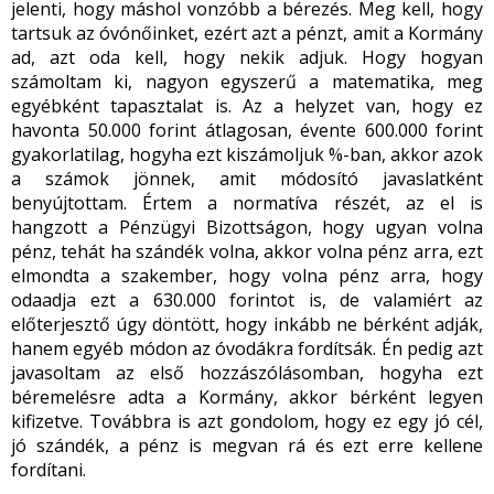
jelenti, hogy máshol vonzóbb a bérezés. Meg kell, hogy
tartsuk az óvónőinket, ezért azt a pénzt, amit a Kormány
ad, azt oda kell, hogy nekik adjuk. Hogy hogyan
számoltam ki, nagyon egyszerű a matematika, meg
egyébként tapasztalat is. Az a helyzet van, hogy ez
havonta 50.000 forint átlagosan, évente 600.000 forint
gyakorlatilag, hogyha ezt kiszámoljuk %-ban, akkor azok
a számok jönnek, amit módosító javaslatként
benyújtottam. Értem a normatíva részét, az el is
hangzott a Pénzügyi Bizottságon, hogy ugyan volna
pénz, tehát ha szándék volna, akkor volna pénz arra, ezt
elmondta a szakember, hogy volna pénz arra, hogy
odaadja ezt a 630.000 forintot is, de valamiért az
előterjesztő úgy döntött, hogy inkább ne bérként adják,
hanem egyéb módon az óvodákra fordítsák. Én pedig azt
javasoltam az első hozzászólásomban, hogyha ezt
béremelésre adta a Kormány, akkor bérként legyen
kifizetve. Továbbra is azt gondolom, hogy ez egy jó cél,
jó szándék, a pénz is megvan rá és ezt erre kellene
fordítani.