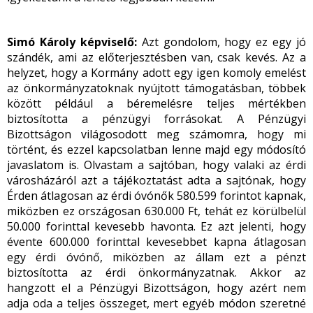
Simó Károly képviselő:
Azt gondolom, hogy ez egy jó
szándék, ami az előterjesztésben van, csak kevés. Az a
helyzet, hogy a Kormány adott egy igen komoly emelést
az önkormányzatoknak nyújtott támogatásban, többek
között például a béremelésre teljes mértékben
biztosította a pénzügyi forrásokat. A Pénzügyi
Bizottságon világosodott meg számomra, hogy mi
történt, és ezzel kapcsolatban lenne majd egy módosító
javaslatom is. Olvastam a sajtóban, hogy valaki az érdi
városházáról azt a tájékoztatást adta a sajtónak, hogy
Érden átlagosan az érdi óvónők 580.599 forintot kapnak,
miközben ez országosan 630.000 Ft, tehát ez körülbelül
50.000 forinttal kevesebb havonta. Ez azt jelenti, hogy
évente 600.000 forinttal kevesebbet kapna átlagosan
egy érdi óvónő, miközben az állam ezt a pénzt
biztosította az érdi önkormányzatnak. Akkor az
hangzott el a Pénzügyi Bizottságon, hogy azért nem
adja oda a teljes összeget, mert egyéb módon szeretné