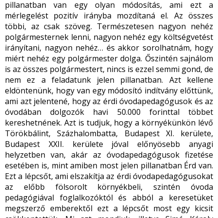
pillanatban van egy olyan módosítás, ami ezt a
mérlegelést pozitív irányba mozdítaná el. Az összes
többi, az csak szöveg. Természetesen nagyon nehéz
polgármesternek lenni, nagyon nehéz egy költségvetést
irányítani, nagyon nehéz… és akkor sorolhatnám, hogy
miért nehéz egy polgármester dolga. Őszintén sajnálom
is az összes polgármestert, nincs is ezzel semmi gond, de
nem ez a feladatunk jelen pillanatban. Azt kellene
eldöntenünk, hogy van egy módosító indítvány előttünk,
ami azt jelentené, hogy az érdi óvodapedagógusok és az
óvodában dolgozók havi 50.000 forinttal többet
kereshetnének. Azt is tudjuk, hogy a környékünkön lévő
Törökbálint, Százhalombatta, Budapest XI. kerülete,
Budapest XXII. kerülete jóval előnyösebb anyagi
helyzetben van, akár az óvodapedagógusok fizetése
esetében is, mint amiben most jelen pillanatban Érd van.
Ezt a lépcsőt, ami elszakítja az érdi óvodapedagógusokat
az előbb fölsorolt környékbeli, szintén óvoda
pedagógiával foglalkozóktól és abból a keresetüket
megszerző emberektől ezt a lépcsőt most egy kicsit