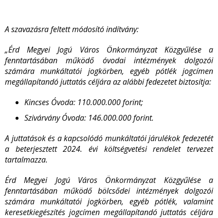
A szavazásra feltett módosító indítvány:
„Érd Megyei Jogú Város Önkormányzat Közgyűlése a
fenntartásában működő óvodai intézmények dolgozói
számára munkáltatói jogkörben, egyéb pótlék jogcímen
megállapítandó juttatás céljára az alábbi fedezetet biztosítja:
Kincses Óvoda: 110.000.000 forint;
Szivárvány Óvoda: 146.000.000 forint.
A juttatások és a kapcsolódó munkáltatói járulékok fedezetét
a beterjesztett 2024. évi költségvetési rendelet tervezet
tartalmazza.
Érd Megyei Jogú Város Önkormányzat Közgyűlése a
fenntartásában működő bölcsődei intézmények dolgozói
számára munkáltatói jogkörben, egyéb pótlék, valamint
keresetkiegészítés jogcímen megállapítandó juttatás céljára