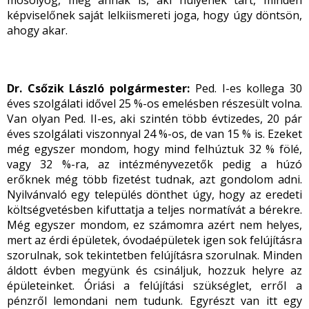
mosolyog, meg annak is, aki hülyének tart, minden
képviselőnek saját lelkiismereti joga, hogy úgy döntsön,
ahogy akar.
Dr. Csőzik László polgármester:
Ped. I-es kollega 30
éves szolgálati idővel 25 %-os emelésben részesült volna.
Van olyan Ped. II-es, aki szintén több évtizedes, 20 pár
éves szolgálati viszonnyal 24 %-os, de van 15 % is. Ezeket
még egyszer mondom, hogy mind felhúztuk 32 % fölé,
vagy 32 %-ra, az intézményvezetők pedig a húzó
erőknek még több fizetést tudnak, azt gondolom adni.
Nyilvánvaló egy település dönthet úgy, hogy az eredeti
költségvetésben kifuttatja a teljes normatívát a bérekre.
Még egyszer mondom, ez számomra azért nem helyes,
mert az érdi épületek, óvodaépületek igen sok felújításra
szorulnak, sok tekintetben felújításra szorulnak. Minden
áldott évben megyünk és csináljuk, hozzuk helyre az
épületeinket. Óriási a felújítási szükséglet, erről a
pénzről lemondani nem tudunk. Egyrészt van itt egy