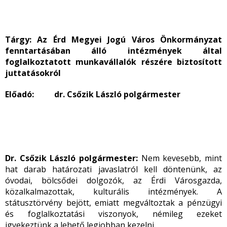
Tárgy: Az
Érd Megyei Jogú Város Önkormányzat
fenntartásában álló intézmények által
foglalkoztatott munkavállalók részére biztosított
juttatásokról
Előadó: dr. Csőzik László polgármester
Dr. Csőzik László polgármester:
Nem kevesebb, mint
hat darab határozati javaslatról kell döntenünk, az
óvodai, bölcsődei dolgozók, az Érdi Városgazda,
közalkalmazottak, kulturális intézmények. A
státusztörvény bejött, emiatt megváltoztak a pénzügyi
és foglalkoztatási viszonyok, némileg ezeket
igyekeztünk a lehető legjobban kezelni.