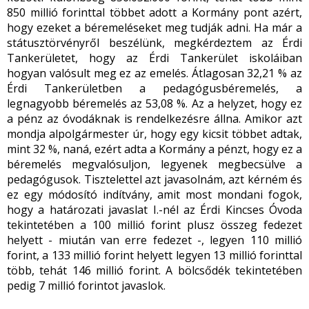
850 millió forinttal többet adott a Kormány pont azért,
hogy ezeket a béremeléseket meg tudják adni. Ha már a
státusztörvényről beszélünk, megkérdeztem az Érdi
Tankerületet, hogy az Érdi Tankerület iskoláiban
hogyan valósult meg ez az emelés. Átlagosan 32,21 % az
Érdi Tankerületben a pedagógusbéremelés, a
legnagyobb béremelés az 53,08 %. Az a helyzet, hogy ez
a pénz az óvodáknak is rendelkezésre állna. Amikor azt
mondja alpolgármester úr, hogy egy kicsit többet adtak,
mint 32 %, naná, ezért adta a Kormány a pénzt, hogy ez a
béremelés megvalósuljon, legyenek megbecsülve a
pedagógusok. Tisztelettel azt javasolnám, azt kérném és
ez egy módosító indítvány, amit most mondani fogok,
hogy a határozati javaslat I.-nél az Érdi Kincses Óvoda
tekintetében a 100 millió forint plusz összeg fedezet
helyett - miután van erre fedezet -, legyen 110 millió
forint, a 133 millió forint helyett legyen 13 millió forinttal
több, tehát 146 millió forint. A bölcsődék tekintetében
pedig 7 millió forintot javaslok.