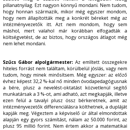
pillanatnyilag. Ezt nagyon könnyű mondani. Nem tudom,
hogy honnan származik, mikor még egyszer mondom,
hogy nem állapították meg a konkrét béreket még az
intézményvezetők itt. Azt nem mondom, hogy sem
máshol, mert valahol már korábban elfogadták a
költségvetést, de az biztos, hogy országos átlagot még
nem lehet mondani.
Szűcs Gábor alpolgármester:
Az említett összegekre
hiteles forrást nem találtam, körülbelül jóslás, vagy nem
tudom, hogy minek minősítsem. Még egyszer: az előző
évhez képest 32,2 %-kal nő minden óvodapedagógusnak
a bére, plusz a nevelést-oktatást közvetlenül segítő
munkatársak a 3 %-ot, ami adható, azt megkapják, illetve
ezen felül a tavalyi plusz össz bérkeretnek, amit az
intézményvezetők differenciálásra költhetnek, a dupláját
kapják meg. Végeztem a képviselő úr által elmondottak
alapján egy gyors számítást, nálam az 50.000 forint, az
plusz 95 millió forint. Nem értem akkor a matematikai