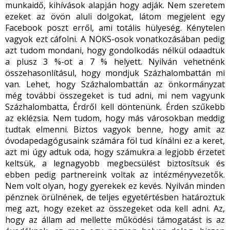
munkaidő, kihívások alapján hogy adják. Nem szeretem
ezeket az övön aluli dolgokat, látom megjelent egy
Facebook poszt erről, ami totális hülyeség. Kénytelen
vagyok ezt cáfolni. A NOKS-osok vonatkozásában pedig
azt tudom mondani, hogy gondolkodás nélkül odaadtuk
a plusz 3 %-ot a 7 % helyett. Nyilván vehetnénk
összehasonlításul, hogy mondjuk Százhalombattán mi
van. Lehet, hogy Százhalombattán az önkormányzat
még további összegeket is tud adni, mi nem vagyunk
Százhalombatta, Érdről kell döntenünk. Érden szűkebb
az eklézsia. Nem tudom, hogy más városokban meddig
tudtak elmenni. Biztos vagyok benne, hogy amit az
óvodapedagógusaink számára föl tud kínálni ez a keret,
azt mi úgy adtuk oda, hogy számukra a legjobb érzetet
keltsük, a legnagyobb megbecsülést biztosítsuk és
ebben pedig partnereink voltak az intézményvezetők.
Nem volt olyan, hogy gyerekek ez kevés. Nyilván minden
pénznek örülnének, de teljes egyetértésben határoztuk
meg azt, hogy ezeket az összegeket oda kell adni. Az,
hogy az állam ad mellette működési támogatást is az