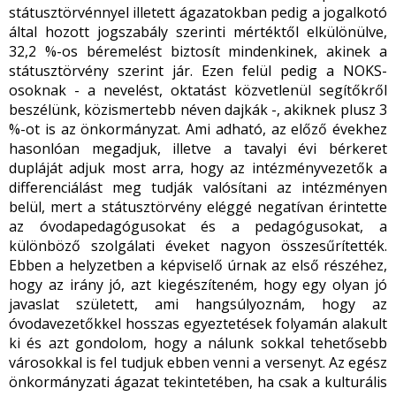
státusztörvénnyel illetett ágazatokban pedig a jogalkotó
által hozott jogszabály szerinti mértéktől elkülönülve,
32,2 %-os béremelést biztosít mindenkinek, akinek a
státusztörvény szerint jár. Ezen felül pedig a NOKS-
osoknak - a nevelést, oktatást közvetlenül segítőkről
beszélünk, közismertebb néven dajkák -, akiknek plusz 3
%-ot is az önkormányzat. Ami adható, az előző évekhez
hasonlóan megadjuk, illetve a tavalyi évi bérkeret
dupláját adjuk most arra, hogy az intézményvezetők a
differenciálást meg tudják valósítani az intézményen
belül, mert a státusztörvény eléggé negatívan érintette
az óvodapedagógusokat és a pedagógusokat, a
különböző szolgálati éveket nagyon összesűrítették.
Ebben a helyzetben a képviselő úrnak az első részéhez,
hogy az irány jó, azt kiegészíteném, hogy egy olyan jó
javaslat született, ami hangsúlyoznám, hogy az
óvodavezetőkkel hosszas egyeztetések folyamán alakult
ki és azt gondolom, hogy a nálunk sokkal tehetősebb
városokkal is fel tudjuk ebben venni a versenyt. Az egész
önkormányzati ágazat tekintetében, ha csak a kulturális