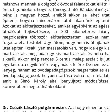
máshova mennek a dolgozók óvodai feladatokat ellátni,
én azt gondolom, hogy ez támogatható. Ráadásul még a
pénz is megvan hozzá, amiből akkor se lehet utat
építeni, hogyha mindenáron utat akarnánk építeni.
Azokat az előterjesztéseket, amiket egyébként az egész
úthálózat fejlesztésére, a 300 kilométeres hiány
megoldására többször előterjesztettem, azokat nem
fogadta el a testület. Úgy látom, hogy nem is óhajtanak
utat építeni, csak ilyen maszatolás van, hogy ide egy kis
mart aszfalt, meg oda egy kis mart aszfalt és néha ha
sikerül, akkor még rendes 5 centis meleg aszfalt is jut
egy-két utca egyik felére vagy másik felére. De nem ez a
lényeg, hanem az óvodapedagógusok megtartása és az
óvodapedagógusok helyben tartása volna az a feladat,
amit a Simó Károly által benyújtott módosítással
könnyebben meg tudnánk oldani.
Dr. Csőzik László polgármester
: Az, hogy elmenjünk a