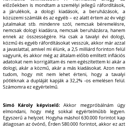
előzőekben is mondtam a személyi jellegű ráfordítások,
a járulékok, a dologi kiadások, a beruházások, a
közüzemi számlák és az egyéb – ez alatt értem az év végi
jutalmakat stb. mindenre szól, nemcsak béremelésre,
nemcsak dologi kiadásra, nemcsak beruházásra, hanem
ennek az összességére. Ha csak a tavalyi évi dologi,
közmű és egyéb ráfordításokat vesszük, akkor már azzal
a javaslattal, amivel mi élünk, a 2,5 milliárd forinton felül
vagyunk, és akkor még az általam előbb említett inflációs
adatokat nem korrigáltam és nem egészítettem ki akár a
dologi, akár a közmű, akár a más kiadásokat. Azon nem
tudom, hogy mit nem lehet érteni, hogy a tavalyi
pótléknak a dupláját kapják a 32,2% -os emelésen felül.
Számomra ez egyértelmű.
Simó Károly képviselő:
Akkor megpróbálnám úgy
elmondani, hogy még sokkal egyértelműbb legyen.
Egyszerű a helyzet. Hogyha máshol 630.000 forintot kap
átlagosan az óvónő, Érden 580.000 forintot, akkor ez azt