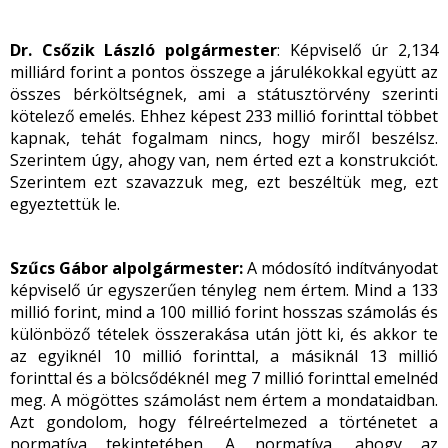
Dr. Csőzik László polgármester
: Képviselő úr 2,134
milliárd forint a pontos összege a járulékokkal együtt az
összes bérköltségnek, ami a státusztörvény szerinti
kötelező emelés. Ehhez képest 233 millió forinttal többet
kapnak, tehát fogalmam nincs, hogy miről beszélsz.
Szerintem úgy, ahogy van, nem érted ezt a konstrukciót.
Szerintem ezt szavazzuk meg, ezt beszéltük meg, ezt
egyeztettük le.
Szűcs Gábor alpolgármester:
A módosító indítványodat
képviselő úr egyszerűen tényleg nem értem. Mind a 133
millió forint, mind a 100 millió forint hosszas számolás és
különböző tételek összerakása után jött ki, és akkor te
az egyiknél 10 millió forinttal, a másiknál 13 millió
forinttal és a bölcsődéknél meg 7 millió forinttal emelnéd
meg. A mögöttes számolást nem értem a mondataidban.
Azt gondolom, hogy félreértelmezed a történetet a
normatíva tekintetében. A normatíva, ahogy az