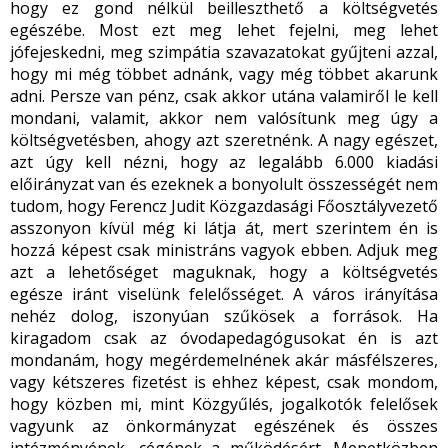
hogy ez gond nélkül beilleszthető a költségvetés
egészébe. Most ezt meg lehet fejelni, meg lehet
jófejeskedni, meg szimpátia szavazatokat gyűjteni azzal,
hogy mi még többet adnánk, vagy még többet akarunk
adni. Persze van pénz, csak akkor utána valamiről le kell
mondani, valamit, akkor nem valósítunk meg úgy a
költségvetésben, ahogy azt szeretnénk. A nagy egészet,
azt úgy kell nézni, hogy az legalább 6.000 kiadási
előirányzat van és ezeknek a bonyolult összességét nem
tudom, hogy Ferencz Judit Közgazdasági Főosztályvezető
asszonyon kívül még ki látja át, mert szerintem én is
hozzá képest csak ministráns vagyok ebben. Adjuk meg
azt a lehetőséget maguknak, hogy a költségvetés
egésze iránt viselünk felelősséget. A város irányítása
nehéz dolog, iszonyúan szűkösek a források. Ha
kiragadom csak az óvodapedagógusokat én is azt
mondanám, hogy megérdemelnének akár másfélszeres,
vagy kétszeres fizetést is ehhez képest, csak mondom,
hogy közben mi, mint Közgyűlés, jogalkotók felelősek
vagyunk az önkormányzat egészének és összes