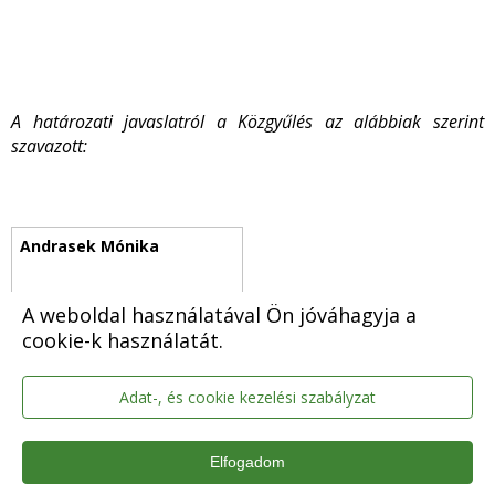
A határozati javaslatról a Közgyűlés az alábbiak szerint
szavazott:
Antunovits Antal
A weboldal használatával Ön jóváhagyja a
cookie-k használatát.
Adat-, és cookie kezelési szabályzat
Igen
Elfogadom