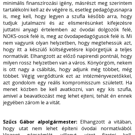
minimális finanszírozási igény, másrészt meg szerintem
tartalékolni kell az év végére is, esetleg pedagógusnapra
is, meg kell, hogy legyen a szufla később arra, hogy
tudjuk jutalmazni és az elismerésünket kifejezésre
juttatni anyagi értelemben az óvodai dolgozók felé,
NOKS-osok felé is, meg az óvodapedagógusok felé is. Mi
nem vagyunk olyan helyzetben, hogy megtehessük azt,
hogy itt a készülő költségvetésre kipörgetjük a teljes
normatívát. Elhangzott az előző napirendi pontnál, hogy
milyen rossz helyzetben van a város. Könyörgöm, nekem
is ott nagy a csábítás, hogy adjunk még többet, még
többet. Végig vergődtünk ezt az intézményvezetőkkel,
azt gondolom egy reális kompromisszum született. Ha
menet közben be kell avatkozni, van egy kis szufla,
amivel a beavatkozást meg lehet ejteni, tehát én ennek
jegyében zárom le a vitát.
Szűcs Gábor alpolgármester:
Elhangzott a vitában,
hogy utat nem lehet építeni óvodai normatívából.