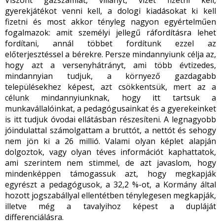
Viszont gázszámlát, villanyt, vizet fizetni kell,
gyerekjátékot venni kell, a dologi kiadásokat ki kell
fizetni és most akkor tényleg nagyon egyértelműen
fogalmazok: amit személyi jellegű ráfordításra lehet
fordítani, annál többet fordítunk ezzel az
előterjesztéssel a bérekre. Persze mindannyiunk célja az,
hogy azt a versenyhátrányt, ami több évtizedes,
mindannyian tudjuk, a környező gazdagabb
településekhez képest, azt csökkentsük, mert az a
célunk mindannyiunknak, hogy itt tartsuk a
munkavállalóinkat, a pedagógusainkat és a gyerekeinket
is itt tudjuk óvodai ellátásban részesíteni. A legnagyobb
jóindulattal számolgattam a bruttót, a nettót és sehogy
nem jön ki a 26 millió. Valami olyan képlet alapján
dolgoztok, vagy olyan téves információt kaphattatok,
ami szerintem nem stimmel, de azt javaslom, hogy
mindenképpen támogassuk azt, hogy megkapják
egyrészt a pedagógusok, a 32,2 %-ot, a Kormány által
hozott jogszabállyal ellentétben ténylegesen megkapják,
illetve még a tavalyihoz képest a dupláját
differenciálásra.