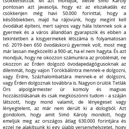
csökkentettük. Mi azt mondjuk, illetve Simó Károly
pontosan azt javasolja, hogy ez az elszakadás ez
csökkenjen még havi 50.000 forinttal, hogy a
későbbiekben, majd ha rájövünk, hogy megint kell
óvodákat építeni, mert sajnos vagy hála Istennek sok a
gyermek és a város állandóan gyarapszik és ebben a
tekintetben a kisgyermekek létszáma is folyamatosan
nő. 2019-ben 650 óvodáskorú gyermek volt, most meg
már lassan megközelíti a 900-at, ha el nem hagyta. És azt
mondjuk, hogy ne okozzon számunkra az problémát, ne
okozzon az Érden dolgozó óvodapedagógusoknak az
dilemmát, hogy vajon Törökbálintra mennek-e dolgozni,
vagy Érdre, Százhalombattára mennek-e el dolgozni,
vagy Érden dolgoznak továbbra is. Nagyon örülök Tetlák
Örs alpolgármester úr komoly és magvas
hozzászólásának és csak megköszönni tudom - a száján
látszott, hogy mond valamit, de lényegeset vagy
lényegtelent, az már nem derült ki a dologból. Azt
gondolom, hogy amit Simó Károly mondott, hogy
emeljük meg az országos átlag 630.000 forintjára és
ezzel ne alakítsunk ki egy újabb versenyhelyzetet, hogy