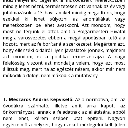
intézményének, cégének a működésért. Menetközben
mindig lehet nézni, természetesen ott vannak az év végi
jutalmazások, a 13. havi, amiket mindig megadtunk, hogy
ezekkel ki lehet súlyozni az anomáliákat vagy
menetközben be lehet avatkozni. Azt mondom, hogy
most ne térjünk el attól, amit a Polgármesteri Hivatal
meg a városvezetés ebben a megállapodásban tető alá
hozott, mert az felborítaná a szerkezetet. Megértem azt,
hogy ellenzéki oldalról ilyen javaslatok jönnek, majdnem
azt mondom, ez a politika természetrajza. A nagy
felelősség viszont azt mondatja velem, hogy ezt most
állítsuk meg, mert ha az egészét nézem, akkor már nem
működik a dolog, nem működik a mutatvány.
T. Mészáros András képviselő:
Az a normatíva, ami az
óvodákra szánható, illetve amit arra kapott az
önkormányzat, annak a feladatnak az ellátására, abból
nem lehet, kérem szépen utat építeni. Nagyon
egyértelmű a helyzet, hogy ezeket mérlegelni kell. Jelen