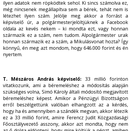
ilyen adatok nem röpködtek sehol. Ki sincs számolva ez,
még nincsenek megállapítva sem a bérek, tehát nem is
létezhet ilyen szám. Jelölje meg akkor a forrást a
képviselő úr, a polgármesterjelöltjüknek a Facebook
oldala az kevés nekem – ki mondta ezt, vagy honnan
származik ez a szám, nem tudom. Alpolgármester urak
honnan származik ez a szám, a Mikulásvonat hozta? Így
könnyű, én meg azt mondom, hogy 646.000 forint és én
nyertem.
T. Mészáros András képviselő:
33 millió forinton
vitatkozunk, ami a béremeléshez a módosítás alapján
szükséges volna, Simó Károly általi módosító megjavított
béremeléshez képest. Amikor a Pénzügyi Bizottságon
erről beszélgettünk valóban elhangzott az a kérdés,
hogy ha és amennyiben a szándék megvan, akkor létezik
ez a 33 millió forint, amire Ferencz Judit Közgazdasági
Főosztályvezető asszony, akkor azt mondta, hogy nem
az ő dolga eldönteni, hogy mire költjük a pénzt, amiben