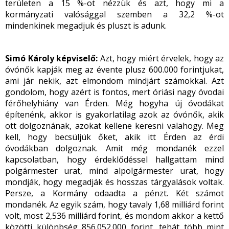
területen a 15 %-ot nézzük és azt, hogy mi a
kormányzati valósággal szemben a 32,2 %-ot
mindenkinek megadjuk és pluszt is adunk.
Simó Károly képviselő:
Azt, hogy miért érvelek, hogy az
óvónők kapják meg az évente plusz 600.000 forintjukat,
ami jár nekik, azt elmondom mindjárt számokkal. Azt
gondolom, hogy azért is fontos, mert óriási nagy óvodai
férőhelyhiány van Érden. Még hogyha új óvodákat
építenénk, akkor is gyakorlatilag azok az óvónők, akik
ott dolgoznának, azokat kellene keresni valahogy. Meg
kell, hogy becsüljük őket, akik itt Érden az érdi
óvodákban dolgoznak. Amit még mondanék ezzel
kapcsolatban, hogy érdeklődéssel hallgattam mind
polgármester urat, mind alpolgármester urat, hogy
mondják, hogy megadják és hosszas tárgyalások voltak.
Persze, a Kormány odaadta a pénzt. Két számot
mondanék. Az egyik szám, hogy tavaly 1,68 milliárd forint
volt, most 2,536 milliárd forint, és mondom akkor a kettő
közötti különbség 856.052.000 forint, tehát több mint