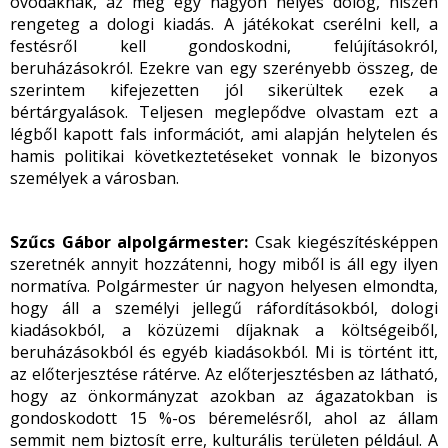
óvodáknak, az meg egy nagyon helyes dolog, hiszen
rengeteg a dologi kiadás. A játékokat cserélni kell, a
festésről kell gondoskodni, felújításokról,
beruházásokról. Ezekre van egy szerényebb összeg, de
szerintem kifejezetten jól sikerültek ezek a
bértárgyalások. Teljesen meglepődve olvastam ezt a
légből kapott fals információt, ami alapján helytelen és
hamis politikai következtetéseket vonnak le bizonyos
személyek a városban.
Szűcs Gábor alpolgármester:
Csak kiegészítésképpen
szeretnék annyit hozzátenni, hogy miből is áll egy ilyen
normatíva. Polgármester úr nagyon helyesen elmondta,
hogy áll a személyi jellegű ráfordításokból, dologi
kiadásokból, a közüzemi díjaknak a költségeiből,
beruházásokból és egyéb kiadásokból. Mi is történt itt,
az előterjesztése rátérve. Az előterjesztésben az látható,
hogy az önkormányzat azokban az ágazatokban is
gondoskodott 15 %-os béremelésről, ahol az állam
semmit nem biztosít erre, kulturális területen például. A