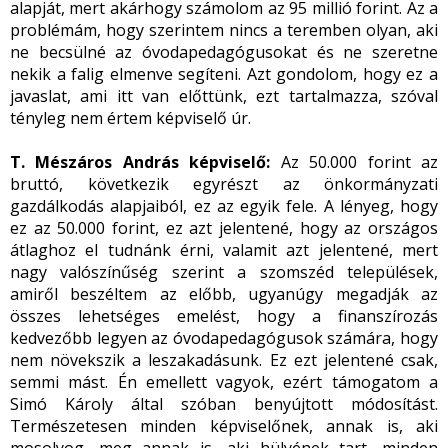
alapját, mert akárhogy számolom az 95 millió forint. Az a
problémám, hogy szerintem nincs a teremben olyan, aki
ne becsülné az óvodapedagógusokat és ne szeretne
nekik a falig elmenve segíteni. Azt gondolom, hogy ez a
javaslat, ami itt van előttünk, ezt tartalmazza, szóval
tényleg nem értem képviselő úr.
T. Mészáros András képviselő:
Az 50.000 forint az
bruttó, következik egyrészt az önkormányzati
gazdálkodás alapjaiból, ez az egyik fele. A lényeg, hogy
ez az 50.000 forint, ez azt jelentené, hogy az országos
átlaghoz el tudnánk érni, valamit azt jelentené, mert
nagy valószínűség szerint a szomszéd települések,
amiről beszéltem az előbb, ugyanúgy megadják az
összes lehetséges emelést, hogy a finanszírozás
kedvezőbb legyen az óvodapedagógusok számára, hogy
nem növekszik a leszakadásunk. Ez ezt jelentené csak,
semmi mást. Én emellett vagyok, ezért támogatom a
Simó Károly által szóban benyújtott módosítást.
Természetesen minden képviselőnek, annak is, aki