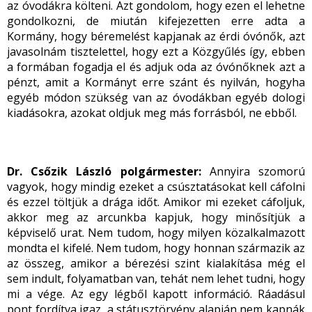
az óvodákra költeni. Azt gondolom, hogy ezen el lehetne
gondolkozni, de miután kifejezetten erre adta a
Kormány, hogy béremelést kapjanak az érdi óvónők, azt
javasolnám tisztelettel, hogy ezt a Közgyűlés így, ebben
a formában fogadja el és adjuk oda az óvónőknek azt a
pénzt, amit a Kormányt erre szánt és nyilván, hogyha
egyéb módon szükség van az óvodákban egyéb dologi
kiadásokra, azokat oldjuk meg más forrásból, ne ebből.
Dr. Csőzik László polgármester:
Annyira szomorú
vagyok, hogy mindig ezeket a csúsztatásokat kell cáfolni
és ezzel töltjük a drága időt. Amikor mi ezeket cáfoljuk,
akkor meg az arcunkba kapjuk, hogy minősítjük a
képviselő urat. Nem tudom, hogy milyen közalkalmazott
mondta el kifelé. Nem tudom, hogy honnan származik az
az összeg, amikor a bérezési szint kialakítása még el
sem indult, folyamatban van, tehát nem lehet tudni, hogy
mi a vége. Az egy légből kapott információ. Ráadásul
pont fordítva igaz, a státusztörvény alapján nem kapnák