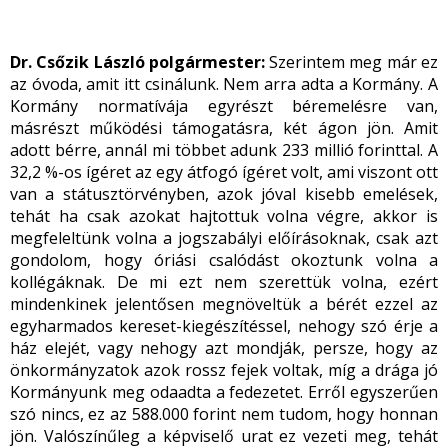
Dr. Csőzik László polgármester:
Szerintem meg már ez
az óvoda, amit itt csinálunk. Nem arra adta a Kormány. A
Kormány normatívája egyrészt béremelésre van,
másrészt működési támogatásra, két ágon jön. Amit
adott bérre, annál mi többet adunk 233 millió forinttal. A
32,2 %-os ígéret az egy átfogó ígéret volt, ami viszont ott
van a státusztörvényben, azok jóval kisebb emelések,
tehát ha csak azokat hajtottuk volna végre, akkor is
megfeleltünk volna a jogszabályi előírásoknak, csak azt
gondolom, hogy óriási csalódást okoztunk volna a
kollégáknak. De mi ezt nem szerettük volna, ezért
mindenkinek jelentősen megnöveltük a bérét ezzel az
egyharmados kereset-kiegészítéssel, nehogy szó érje a
ház elejét, vagy nehogy azt mondják, persze, hogy az
önkormányzatok azok rossz fejek voltak, míg a drága jó
Kormányunk meg odaadta a fedezetet. Erről egyszerűen
szó nincs, ez az 588.000 forint nem tudom, hogy honnan
jön. Valószínűleg a képviselő urat ez vezeti meg, tehát