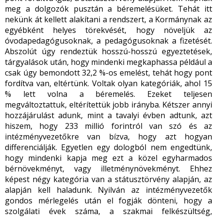
meg a dolgozók pusztán a béremelésüket. Tehát itt
nekünk át kellett alakítani a rendszert, a Kormánynak az
egyébként helyes törekvését, hogy növeljük az
óvodapedagógusoknak, a pedagógusoknak a fizetését.
Abszolút úgy rendeztük hosszú-hosszú egyeztetések,
tárgyalások után, hogy mindenki megkaphassa például a
csak úgy bemondott 32,2 %-os emelést, tehát hogy pont
fordítva van, eltértünk. Voltak olyan kategóriák, ahol 15
% lett volna a béremelés. Ezeket teljesen
megváltoztattuk, eltérítettük jobb irányba. Kétszer annyi
hozzájárulást adunk, mint a tavalyi évben adtunk, azt
hiszem, hogy 233 millió forintról van szó és az
intézményvezetőkre van bízva, hogy azt hogyan
differenciálják. Egyetlen egy dologból nem engedtünk,
hogy mindenki kapja meg ezt a közel egyharmados
bérnövekményt, vagy illetménynövekményt. Ehhez
képest négy kategória van a státusztörvény alapján, az
alapján kell haladunk. Nyilván az intézményvezetők
gondos mérlegelés után el fogják dönteni, hogy a
szolgálati évek száma, a szakmai felkészültség,