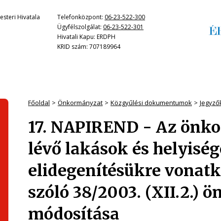
steri Hivatala
Telefonközpont:
06-23-522-300
Ügyfélszolgálat:
06-23-522-301
Hivatali Kapu: ERDPH
KRID szám: 707189964
Főoldal
Önkormányzat
Közgyűlési dokumentumok
Jegyző
17. NAPIREND - Az önk
lévő lakások és helyiség
elidegenítésükre vonatk
szóló 38/2003. (XII.2.) 
módosítása