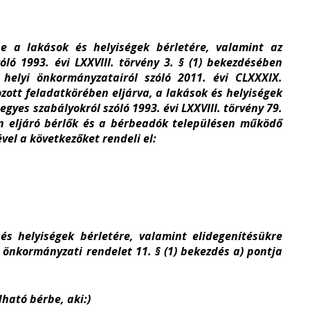
 a lakások és helyiségek bérletére, valamint az
óló 1993. évi LXXVIII. törvény 3. § (1) bekezdésében
helyi önkormányzatairól szóló 2011. évi CLXXXIX.
zott feladatkörében eljárva, a lakások és helyiségek
gyes szabályokról szóló 1993. évi LXXVIII. törvény 79.
n eljáró bérlők és a bérbeadók településen működő
el a következőket rendeli el:
és helyiségek bérletére, valamint elidegenítésükre
.) önkormányzati rendelet 11. § (1) bekezdés a) pontja
ható bérbe, aki:)