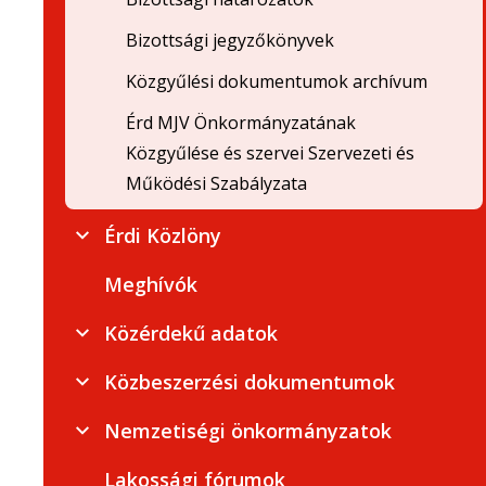
Bizottsági jegyzőkönyvek
Közgyűlési dokumentumok archívum
Érd MJV Önkormányzatának
Közgyűlése és szervei Szervezeti és
Működési Szabályzata
Érdi Közlöny
Meghívók
Közérdekű adatok
Közbeszerzési dokumentumok
Nemzetiségi önkormányzatok
Lakossági fórumok