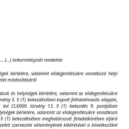
.. (...) önkormányzati rendelete
gek bérletére, valamint elidegenítésükre vonatkozó helyi
elet módosításáról
ok és helyiségek bérletére, valamint az elidegenítésükre
örvény 3. § (1) bekezdésében kapott felhatalmazás alapján,
 évi CLXXXIX. törvény 13. § (1) bekezdés 9. pontjában
yiségek bérletére, valamint az elidegenítésükre vonatkozó
9. § (1) bekezdésében meghatározott feladatkörében eljáró
eleti szervezete véleményének kikérésével a következőket