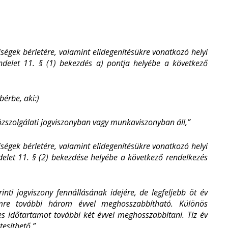
ségek bérletére, valamint elidegenítésükre vonatkozó helyi
endelet 11. § (1) bekezdés a) pontja helyébe a következő
bérbe, aki:)
zszolgálati jogviszonyban vagy munkaviszonyban áll,”
ségek bérletére, valamint elidegenítésükre vonatkozó helyi
delet 11. § (2) bekezdése helyébe a következő rendelkezés
rinti jogviszony fennállásának idejére, de legfeljebb öt év
mre további három évvel meghosszabbítható. Különös
s időtartamot további két évvel meghosszabbítani. Tíz év
tesíthető.”