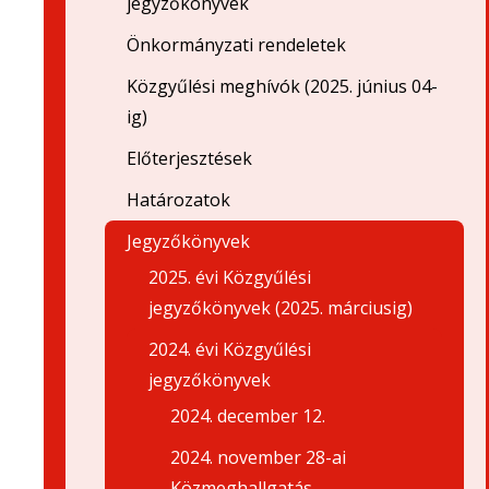
jegyzőkönyvek
Önkormányzati rendeletek
Közgyűlési meghívók (2025. június 04-
ig)
Előterjesztések
Határozatok
Jegyzőkönyvek
2025. évi Közgyűlési
jegyzőkönyvek (2025. márciusig)
2024. évi Közgyűlési
jegyzőkönyvek
2024. december 12.
2024. november 28-ai
Közmeghallgatás