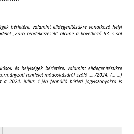
gek bérletére, valamint elidegenítésükre vonatkozó helyi
ndelet „Záró rendelkezések” alcíme a következő 53. §-sal
ások és helyiségek bérletére, valamint elidegenítésükre
nkormányzati rendelet módosításáról szóló …../2024. (… …)
t a 2024. július 1-jén fennálló bérleti jogviszonyokra is