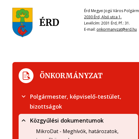
Érd Megyei Jogú Város Polgárme
2030 Érd, Alsó utca 1.
Levélcím: 2031 Érd, Pf.: 31.
E-mail:
onkormanyzat@erd.hu
ÖNKORMÁNYZAT
Polgármester, képviselő-testület,
bizottságok
Közgyűlési dokumentumok
MikroDat - Meghívók, határozatok,