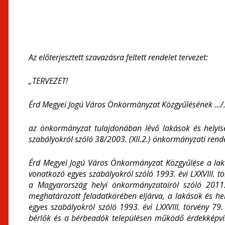
Az előterjesztett szavazásra feltett rendelet tervezet:
„TERVEZET!
Érd Megyei Jogú Város Önkormányzat Közgyűlésének .../..
az önkormányzat tulajdonában lévő lakások és helyisé
szabályokról szóló 38/2003. (XII.2.) önkormányzati rend
Érd Megyei Jogú Város Önkormányzat Közgyűlése a lakás
vonatkozó egyes szabályokról szóló 1993. évi LXXVIII. t
a Magyarország helyi önkormányzatairól szóló 2011.
meghatározott feladatkörében eljárva, a lakások és hel
egyes szabályokról szóló 1993. évi LXXVIII. törvény 7
bérlők és a bérbeadók településen működő érdekképvis