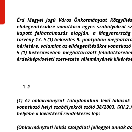
Érd Megyei Jogú Város Önkormányzat Közgyűlése
elidegenítésükre vonatkozó egyes szabályokról sz
kapott felhatalmazás alapján, a Magyarország 
törvény 13. § (1) bekezdés 9. pontjában meghatáro
bérletére, valamint az elidegenítésükre vonatkozó e
§ (1) bekezdésében meghatározott feladatkörébe
érdekképviseleti szervezete véleményének kikérésév
§
(1) Az önkormányzat tulajdonában lévő lakások 
vonatkozó helyi szabályokról szóló 38/2003. (XII.2
helyébe a következő rendelkezés lép:
(Önkormányzati lakás szolgálati jelleggel annak ad