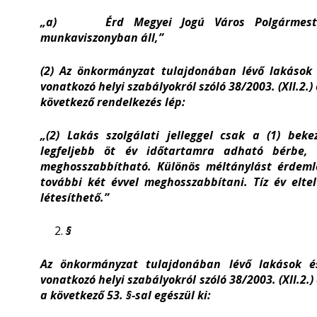
„a) Érd Megyei Jogú Város Polgármesteri H
munkaviszonyban áll,”
(2) Az önkormányzat tulajdonában lévő lakások 
vonatkozó helyi szabályokról szóló 38/2003. (XII.2.
következő rendelkezés lép:
„(2) Lakás szolgálati jelleggel csak a (1) beke
legfeljebb öt év időtartamra adható bérbe,
meghosszabbítható. Különös méltánylást érdeml
további két évvel meghosszabbítani. Tíz év elte
létesíthető.”
§
Az önkormányzat tulajdonában lévő lakások és 
vonatkozó helyi szabályokról szóló 38/2003. (XII.2
a következő 53. §-sal egészül ki: