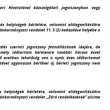
ivatalával közszolgálati jogviszonyban vagy
és helyiségek bérletére, valamint elidegenítésükre
) önkormányzati rendelet 11. § (2) bekezdése helyébe a
zdés szerinti jogviszony fennállásának idejére, de
 mely időtartam kérelemre további három évvel
ő esetben lehetőség van a nyolc éves időtartamot
ltével ugyanazon bérlővel új bérleti jogviszony nem
helyiségek bérletére, valamint elidegenítésükre
.) önkormányzati rendelet „Záró rendelkezések” alcíme