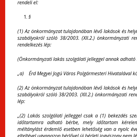
rendeli el:
§
(1) Az önkormányzat tulajdonában lévő lakások és helyi
szabályokról szóló 38/2003. (XII.2.) önkormányzati r
rendelkezés lép:
(Önkormányzati lakás szolgálati jelleggel annak adható 
„a) Érd Megyei Jogú Város Polgármesteri Hivatalával kö
(2) Az önkormányzat tulajdonában lévő lakások és helyi
szabályokról szóló 38/2003. (XII.2.) önkormányzati ren
lép:
„(2) Lakás szolgálati jelleggel csak a (1) bekezdés sze
időtartamra adható bérbe, mely időtartam kérele
méltánylást érdemlő esetben lehetőség van a nyolc éve
elteltével ugyanazon bérlővel új bérleti jogviszony nem lé