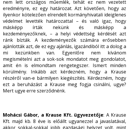
nem lett országos műemlék, tehát ez nem vezetett
eredményre, ez egy határozat. Azt követően, hogy az
ilyenkor kötelezően elrendelt kormányhivatali ideiglenes
védelmet levették határozattal – és való igaz, hogy
másképp írták nekünk és másképp a
kezdeményezőknek, – a helyi védettség kérdését azt
ránk bízták. A kezdeményezők számára erősebben
ajánlották azt, de ez egy ajánlás, igazándiból itt a dolog a
mi kezünkben van. Egyenlőre nem kívánom
megismételni azt a sok-sok mondatot meg gondolatot,
amit én is elmondtam rengetegszer. Ismert minden
körülmény. Inkább azt kérdezném, hogy a Krause
részéről van-e bármilyen kiegészítés. Kérdezném, hogy
ezt a beruházást a Krause meg fogja csinálni, ugye?
Mert ugye erre szerződnénk.
Mohácsi Gábor, a Krause Kft. ügyvezetője
: A Krause
Kft. majd kb. 8 éve is előállt ugyanezzel a javaslatával,
akkor sokkal-sokkal jobb gazdasági helyzet volt, mint