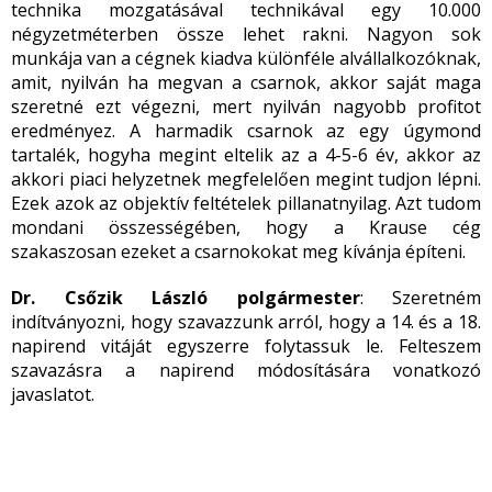
technika mozgatásával technikával egy 10.000
négyzetméterben össze lehet rakni. Nagyon sok
munkája van a cégnek kiadva különféle alvállalkozóknak,
amit, nyilván ha megvan a csarnok, akkor saját maga
szeretné ezt végezni, mert nyilván nagyobb profitot
eredményez. A harmadik csarnok az egy úgymond
tartalék, hogyha megint eltelik az a 4-5-6 év, akkor az
akkori piaci helyzetnek megfelelően megint tudjon lépni.
Ezek azok az objektív feltételek pillanatnyilag. Azt tudom
mondani összességében, hogy a Krause cég
szakaszosan ezeket a csarnokokat meg kívánja építeni.
Dr. Csőzik László polgármester
: Szeretném
indítványozni, hogy szavazzunk arról, hogy a 14. és a 18.
napirend vitáját egyszerre folytassuk le. Felteszem
szavazásra a napirend módosítására vonatkozó
javaslatot.