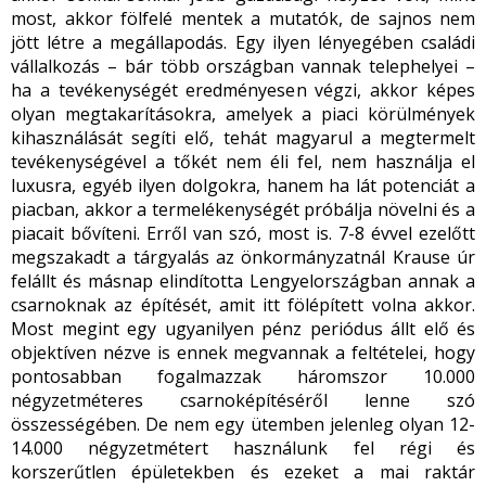
most, akkor fölfelé mentek a mutatók, de sajnos nem
jött létre a megállapodás. Egy ilyen lényegében családi
vállalkozás – bár több országban vannak telephelyei –
ha a tevékenységét eredményesen végzi, akkor képes
olyan megtakarításokra, amelyek a piaci körülmények
kihasználását segíti elő, tehát magyarul a megtermelt
tevékenységével a tőkét nem éli fel, nem használja el
luxusra, egyéb ilyen dolgokra, hanem ha lát potenciát a
piacban, akkor a termelékenységét próbálja növelni és a
piacait bővíteni. Erről van szó, most is. 7-8 évvel ezelőtt
megszakadt a tárgyalás az önkormányzatnál Krause úr
felállt és másnap elindította Lengyelországban annak a
csarnoknak az építését, amit itt fölépített volna akkor.
Most megint egy ugyanilyen pénz periódus állt elő és
objektíven nézve is ennek megvannak a feltételei, hogy
pontosabban fogalmazzak háromszor 10.000
négyzetméteres csarnoképítéséről lenne szó
összességében. De nem egy ütemben jelenleg olyan 12-
14.000 négyzetmétert használunk fel régi és
korszerűtlen épületekben és ezeket a mai raktár