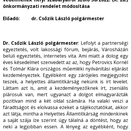
önkormányzati rendelet módosítása
Előadó: dr. Csőzik László polgármester
Dr. Csőzik László polgármester
: Lefolyt a partnerségi
egyeztetés, volt lakossági fórum, bejárás, Városházán
belüli egyeztetés, internetes vita. Ami miatt a dolog egy
éves késedelmet szenvedett az az, hogy Petrovics Kornél
és Tolmár Klára országos műemléki nyilvánítási eljárást
kezdeményeztek. Egyébként egy zárójeles megjegyzést
teszek, a helyettes államtitkárság nekünk is írt levelet.
Láttam azt is, amit a kezdeményezőknek írt, zseniális
píárosuk van, mert ugyanazt a dolgot elmagyarázták
pozitívan mind a két oldal számára. Ha valaki veszi a
fáradtságot és elolvassa ezeket a tájékoztatókat, akkor
azt látja, mintha a Helyettes Államtitkárság mindenkinek
a saját szája íze szerint úgy tálalná a döntést, hogy az
neki a legjobban essen. A lényeg az egyébként, hogy