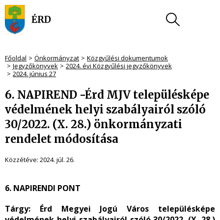
Főoldal
Önkormányzat
Közgyűlési dokumentumok
Jegyzőkönyvek
2024. évi Közgyűlési jegyzőkönyvek
2024. június 27
6. NAPIREND -Érd MJV településképe
védelmének helyi szabályairól szóló
30/2022. (X. 28.) önkormányzati
rendelet módosítása
Közzétéve:
2024. júl. 26.
6. NAPIRENDI PONT
Tárgy:
Érd Megyei Jogú Város településképe
védelmének helyi szabályairól szóló 30/2022. (X. 28.)