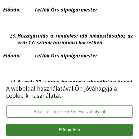
Előadó: Tetlák Örs alpolgármester
Hozzájárulás a rendelési idő módosításához az
érdi 17. számú háziorvosi körzetben
Előadó: Tetlák Örs alpolgármester
Az érdi 21. számú háziorvosi alapellátási körzet
A weboldal használatával Ön jóváhagyja a
betöltésével összefüggő döntések
cookie-k használatát.
Előadó: Tetlák Örs alpolgármester
Adat-, és cookie kezelési szabályzat
Az Érdi Építészeti Nívódíj pályázat kiírása
Elfogadom