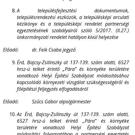
A településfejlesztési dokumentumok,
településrendezési eszközök, a településképi arculati
kézikönyv és a településképi rendelet partnerségi
egyeztetésének szabályairól szóló 5/2017. (II.27.)
önkormányzati rendelet hatályon kívül helyezése
Előadó: dr. Feik Csaba jegyző
Érd, Bajcsy-Zsilinszky út 137-139. szám alatti, 6527
hrsz-ú telket érintő „Pára” és környéke területére
vonatkozó Helyi Építési Szabályzat módosításához
kapcsolódó környezeti vizsgálat szükségességéről és
főépítészi feljegyzés elfogadásáról
Előadó: Szűcs Gábor alpolgármester
Az Érd, Bajcsy-Zsilinszky út 137-139. szám alatti,
6527 hrsz-ú telket érintő „Pára” és környéke
területére vonatkozó Helyi Építési Szabályzat
módosítási folyamatában a partnerségi egyeztetés