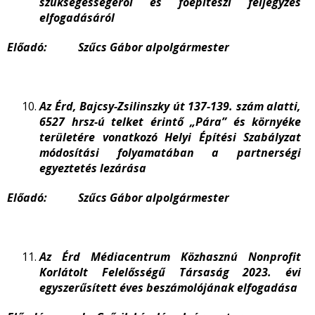
szükségességéről és főépítészi feljegyzés
elfogadásáról
Előadó: Szűcs Gábor alpolgármester
Az Érd, Bajcsy-Zsilinszky út 137-139. szám alatti,
6527 hrsz-ú telket érintő „Pára” és környéke
területére vonatkozó Helyi Építési Szabályzat
módosítási folyamatában a partnerségi
egyeztetés lezárása
Előadó: Szűcs Gábor alpolgármester
Az Érd Médiacentrum Közhasznú Nonprofit
Korlátolt Felelősségű Társaság 2023. évi
egyszerűsített éves beszámolójának elfogadása