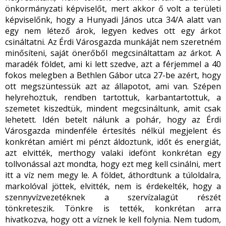
önkormányzati képviselőt, mert akkor ő volt a területi
képviselőnk, hogy a Hunyadi János utca 34/A alatt van
egy nem létező árok, legyen kedves ott egy árkot
csináltatni. Az Érdi Városgazda munkáját nem szeretném
minősíteni, saját önerőből megcsináltattam az árkot. A
maradék földet, ami ki lett szedve, azt a férjemmel a 40
fokos melegben a Bethlen Gábor utca 27-be azért, hogy
ott megszüntessük azt az állapotot, ami van. Szépen
helyrehoztuk, rendben tartottuk, karbantartottuk, a
szemetet kiszedtük, mindent megcsináltunk, amit csak
lehetett. Idén betelt nálunk a pohár, hogy az Érdi
Városgazda mindenféle értesítés nélkül megjelent és
konkrétan amiért mi pénzt áldoztunk, időt és energiát,
azt elvitték, merthogy valaki idefönt konkrétan egy
tollvonással azt mondta, hogy ezt meg kell csinálni, mert
itt a víz nem megy le. A földet, áthordtunk a túloldalra,
markolóval jöttek, elvitték, nem is érdekelték, hogy a
szennyvízvezetéknek a szervízalagút részét
tönkreteszik. Tönkre is tették, konkrétan arra
hivatkozva, hogy ott a víznek le kell folynia. Nem tudom,