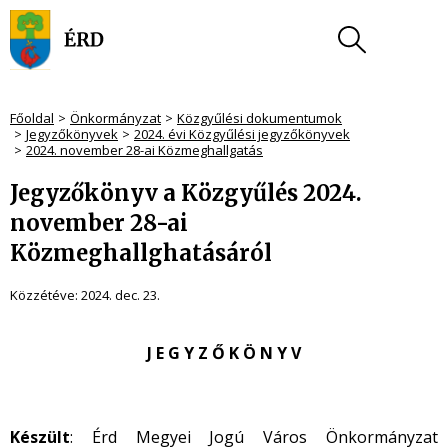
Főoldal
Önkormányzat
Közgyűlési dokumentumok
Jegyzőkönyvek
2024. évi Közgyűlési jegyzőkönyvek
2024. november 28-ai Közmeghallgatás
Jegyzőkönyv a Közgyűlés 2024.
november 28-ai
Közmeghallghatásáról
Közzétéve:
2024. dec. 23.
J E G Y Z Ő K Ö N Y V
Készült
: Érd Megyei Jogú Város Önkormányzat