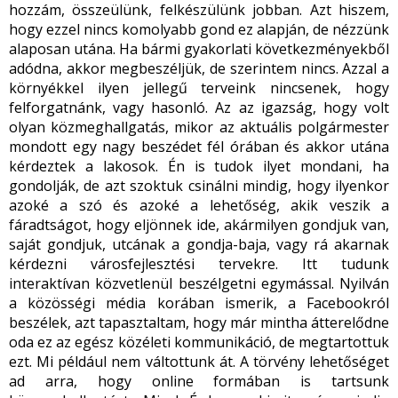
hozzám, összeülünk, felkészülünk jobban. Azt hiszem,
hogy ezzel nincs komolyabb gond ez alapján, de nézzünk
alaposan utána. Ha bármi gyakorlati következményekből
adódna, akkor megbeszéljük, de szerintem nincs. Azzal a
környékkel ilyen jellegű terveink nincsenek, hogy
felforgatnánk, vagy hasonló. Az az igazság, hogy volt
olyan közmeghallgatás, mikor az aktuális polgármester
mondott egy nagy beszédet fél órában és akkor utána
kérdeztek a lakosok. Én is tudok ilyet mondani, ha
gondolják, de azt szoktuk csinálni mindig, hogy ilyenkor
azoké a szó és azoké a lehetőség, akik veszik a
fáradtságot, hogy eljönnek ide, akármilyen gondjuk van,
saját gondjuk, utcának a gondja-baja, vagy rá akarnak
kérdezni városfejlesztési tervekre. Itt tudunk
interaktívan közvetlenül beszélgetni egymással. Nyilván
a közösségi média korában ismerik, a Facebookról
beszélek, azt tapasztaltam, hogy már mintha átterelődne
oda ez az egész közéleti kommunikáció, de megtartottuk
ezt. Mi például nem váltottunk át. A törvény lehetőséget
ad arra, hogy online formában is tartsunk