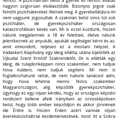
felnőtt. A pszichiátrián belül a gyerek és felnőtt ellátás
nagyon szigorúan elválasztódik. Bizonyos jogok csak
felnőtt pszichiátereket illetnek meg. A gyerekellátásra mi
nem vagyunk jogosultak. A szakmán belül sincs túl sok
pszichiáter, de gyerekpszichiáter országosan
katasztrofálisan kevés van. Mi is ezzel küzdünk, hiszen
nálunk megjelennek a 18 év felettiek, illetve nálunk
jelentkeznek az anyukák, apukák segítséget kérni és az,
amit elmondott, teljesen ez a mostani helyzet. A
Vadaskert Alapítvány egy ideig ellátta, utána kijelölték az
Újbudai Szent Kristóf Szakrendelőt, ők is ellátták egy
ideig, de tulajdonképpen nincs szakember, nem tudjuk
hova küldeni, nem tudjuk segíteni. Mi nem is
foglalkozhatunk velük, de nem tudunk tanácsot adni,
hogy hova lehetne menni. Nincs szakember
Magyarországon, alig képződik gyerekpszichiáter,
úgyhogy ez egy olyan kérdés, hogy az országos képzési
rendszert kellene afelé irányítani az orvosképzésen
belül, hogy több ember képződjön és akkor jönnének
ide Érdre is. Hiszen Érden azért vannak olyan
gyerekpszichiátriai kezdeményezések, most itt a Szikra