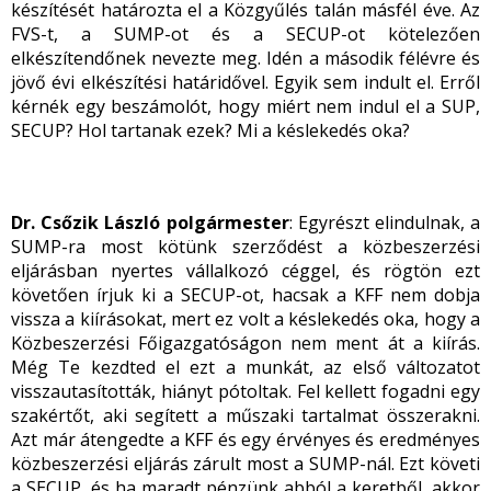
készítését határozta el a Közgyűlés talán másfél éve. Az
FVS-t, a SUMP-ot és a SECUP-ot kötelezően
elkészítendőnek nevezte meg. Idén a második félévre és
jövő évi elkészítési határidővel. Egyik sem indult el. Erről
kérnék egy beszámolót, hogy miért nem indul el a SUP,
SECUP? Hol tartanak ezek? Mi a késlekedés oka?
Dr. Csőzik László polgármester
: Egyrészt elindulnak, a
SUMP-ra most kötünk szerződést a közbeszerzési
eljárásban nyertes vállalkozó céggel, és rögtön ezt
követően írjuk ki a SECUP-ot, hacsak a KFF nem dobja
vissza a kiírásokat, mert ez volt a késlekedés oka, hogy a
Közbeszerzési Főigazgatóságon nem ment át a kiírás.
Még Te kezdted el ezt a munkát, az első változatot
visszautasították, hiányt pótoltak. Fel kellett fogadni egy
szakértőt, aki segített a műszaki tartalmat összerakni.
Azt már átengedte a KFF és egy érvényes és eredményes
közbeszerzési eljárás zárult most a SUMP-nál. Ezt követi
a SECUP, és ha maradt pénzünk abból a keretből, akkor