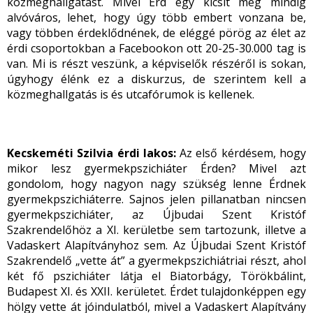
közmeghallgatást. Mivel Érd egy kicsit még mindig
alvóváros, lehet, hogy úgy több embert vonzana be,
vagy többen érdeklődnének, de eléggé pörög az élet az
érdi csoportokban a Facebookon ott 20-25-30.000 tag is
van. Mi is részt veszünk, a képviselők részéről is sokan,
úgyhogy élénk ez a diskurzus, de szerintem kell a
közmeghallgatás is és utcafórumok is kellenek.
Kecskeméti Szilvia érdi lakos:
Az első kérdésem, hogy
mikor lesz gyermekpszichiáter Érden? Mivel azt
gondolom, hogy nagyon nagy szükség lenne Érdnek
gyermekpszichiáterre. Sajnos jelen pillanatban nincsen
gyermekpszichiáter, az Újbudai Szent Kristóf
Szakrendelőhöz a XI. kerületbe sem tartozunk, illetve a
Vadaskert Alapítványhoz sem. Az Újbudai Szent Kristóf
Szakrendelő „vette át” a gyermekpszichiátriai részt, ahol
két fő pszichiáter látja el Biatorbágy, Törökbálint,
Budapest XI. és XXII. kerületet. Érdet tulajdonképpen egy
hölgy vette át jóindulatból, mivel a Vadaskert Alapítvány