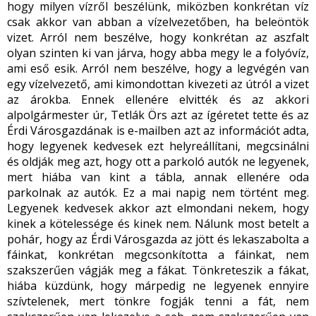
hogy milyen vízről beszélünk, miközben konkrétan víz
csak akkor van abban a vízelvezetőben, ha beleöntök
vizet. Arról nem beszélve, hogy konkrétan az aszfalt
olyan szinten ki van járva, hogy abba megy le a folyóvíz,
ami eső esik. Arról nem beszélve, hogy a legvégén van
egy vízelvezető, ami kimondottan kivezeti az útról a vizet
az árokba. Ennek ellenére elvitték és az akkori
alpolgármester úr, Tetlák Örs azt az ígéretet tette és az
Érdi Városgazdának is e-mailben azt az információt adta,
hogy legyenek kedvesek ezt helyreállítani, megcsinálni
és oldják meg azt, hogy ott a parkoló autók ne legyenek,
mert hiába van kint a tábla, annak ellenére oda
parkolnak az autók. Ez a mai napig nem történt meg.
Legyenek kedvesek akkor azt elmondani nekem, hogy
kinek a kötelessége és kinek nem. Nálunk most betelt a
pohár, hogy az Érdi Városgazda az jött és lekaszabolta a
fáinkat, konkrétan megcsonkította a fáinkat, nem
szakszerűen vágják meg a fákat. Tönkreteszik a fákat,
hiába küzdünk, hogy márpedig ne legyenek ennyire
szívtelenek, mert tönkre fogják tenni a fát, nem