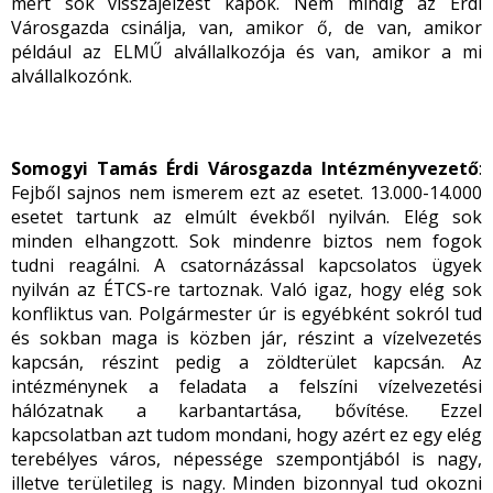
mert sok visszajelzést kapok. Nem mindig az Érdi
Városgazda csinálja, van, amikor ő, de van, amikor
például az ELMŰ alvállalkozója és van, amikor a mi
alvállalkozónk.
Somogyi Tamás Érdi Városgazda Intézményvezető
:
Fejből sajnos nem ismerem ezt az esetet. 13.000-14.000
esetet tartunk az elmúlt évekből nyilván. Elég sok
minden elhangzott. Sok mindenre biztos nem fogok
tudni reagálni. A csatornázással kapcsolatos ügyek
nyilván az ÉTCS-re tartoznak. Való igaz, hogy elég sok
konfliktus van. Polgármester úr is egyébként sokról tud
és sokban maga is közben jár, részint a vízelvezetés
kapcsán, részint pedig a zöldterület kapcsán. Az
intézménynek a feladata a felszíni vízelvezetési
hálózatnak a karbantartása, bővítése. Ezzel
kapcsolatban azt tudom mondani, hogy azért ez egy elég
terebélyes város, népessége szempontjából is nagy,
illetve területileg is nagy. Minden bizonnyal tud okozni