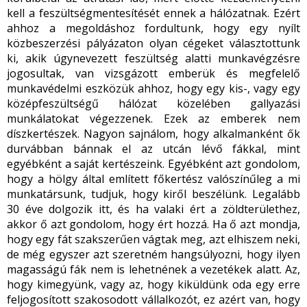
kell a feszültségmentesítését ennek a hálózatnak. Ezért
ahhoz a megoldáshoz fordultunk, hogy egy nyílt
közbeszerzési pályázaton olyan cégeket választottunk
ki, akik úgynevezett feszültség alatti munkavégzésre
jogosultak, van vizsgázott emberük és megfelelő
munkavédelmi eszközük ahhoz, hogy egy kis-, vagy egy
középfeszültségű hálózat közelében gallyazási
munkálatokat végezzenek. Ezek az emberek nem
díszkertészek. Nagyon sajnálom, hogy alkalmanként ők
durvábban bánnak el az utcán lévő fákkal, mint
egyébként a saját kertészeink. Egyébként azt gondolom,
hogy a hölgy által említett főkertész valószínűleg a mi
munkatársunk, tudjuk, hogy kiről beszélünk. Legalább
30 éve dolgozik itt, és ha valaki ért a zöldterülethez,
akkor ő azt gondolom, hogy ért hozzá. Ha ő azt mondja,
hogy egy fát szakszerűen vágtak meg, azt elhiszem neki,
de még egyszer azt szeretném hangsúlyozni, hogy ilyen
magasságú fák nem is lehetnének a vezetékek alatt. Az,
hogy kimegyünk, vagy az, hogy kiküldünk oda egy erre
feljogosított szakosodott vállalkozót, ez azért van, hogy