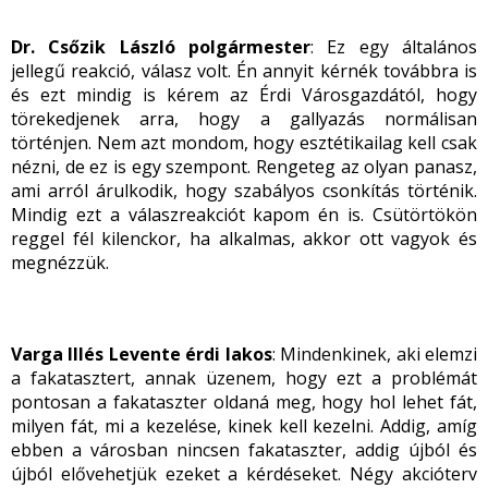
Dr. Csőzik László polgármester
: Ez egy általános
jellegű reakció, válasz volt. Én annyit kérnék továbbra is
és ezt mindig is kérem az Érdi Városgazdától, hogy
törekedjenek arra, hogy a gallyazás normálisan
történjen. Nem azt mondom, hogy esztétikailag kell csak
nézni, de ez is egy szempont. Rengeteg az olyan panasz,
ami arról árulkodik, hogy szabályos csonkítás történik.
Mindig ezt a válaszreakciót kapom én is. Csütörtökön
reggel fél kilenckor, ha alkalmas, akkor ott vagyok és
megnézzük.
Varga Illés Levente érdi lakos
: Mindenkinek, aki elemzi
a fakatasztert, annak üzenem, hogy ezt a problémát
pontosan a fakataszter oldaná meg, hogy hol lehet fát,
milyen fát, mi a kezelése, kinek kell kezelni. Addig, amíg
ebben a városban nincsen fakataszter, addig újból és
újból elővehetjük ezeket a kérdéseket. Négy akcióterv