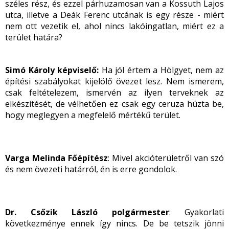
széles rész, és ezzel párhuzamosan van a Kossuth Lajos
utca, illetve a Deák Ferenc utcának is egy része - miért
nem ott vezetik el, ahol nincs lakóingatlan, miért ez a
terület határa?
Simó Károly képviselő:
Ha jól értem a Hölgyet, nem az
építési szabályokat kijelölő övezet lesz. Nem ismerem,
csak feltételezem, ismervén az ilyen terveknek az
elkészítését, de vélhetően ez csak egy ceruza húzta be,
hogy meglegyen a megfelelő mértékű terület.
Varga Melinda Főépítész
: Mivel akcióterületről van szó
és nem övezeti határról, én is erre gondolok.
Dr. Csőzik László polgármester
: Gyakorlati
következménye ennek így nincs. De be tetszik jönni