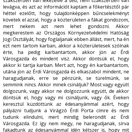
szakszerűen van lekezelve a seb, nem szakszerűen van
levágva, és azt az információt kaptam a főkertésztől pár
héttel ezelőtt, hogy tulajdonképpen bűncselekményt
követek el azzal, hogy a közterületen a fákat gondozom,
mert nekem azt nem lehet gondozni. Akkor
megkerestem az Országos Környezetvédelmi Hatóság
Jogi Osztályát, hogy foglaljanak ebben állást, mert, ha én
ezt nem tartom karban, akkor a közterületesek szólnak
érte, ha pedig karbantartom, akkor jön az Érdi
Városgazda és mindent visz. Akkor döntsük el, hogy
akkor ki tartja karban. Mert azt, hogy én karbantartom,
utána jön az Érdi Városgazda és elkaszabol mindent, ne
haragudjanak, erre se pénzünk, se türelmünk, se
semmink nincs. Akkor minek csináljuk? Most vagy együtt
dolgozunk, vagy akkor ne dolgozzunk együtt, de akkor
döntsük el, hogy vagy mi csináljunk, vagy ők. Éveken
keresztül küzdöttünk az édesanyámmal azért, hogy
pályázni tudjunk a Virágzó Érdi Porta címre és nem
tudunk elindulni, mert mindig belerondít az Érdi
Városgazda. Ez így nem megy, ne haragudjanak, sírva
fakadtunk az édesanyámmal idén kétszer is, hogy mit