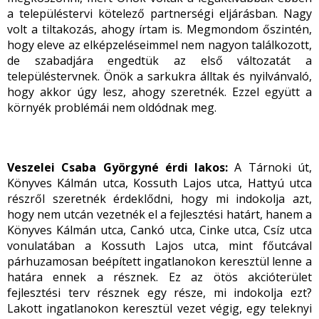
a településtervi kötelező partnerségi eljárásban. Nagy
volt a tiltakozás, ahogy írtam is. Megmondom őszintén,
hogy eleve az elképzeléseimmel nem nagyon találkozott,
de szabadjára engedtük az első változatát a
településtervnek. Önök a sarkukra álltak és nyilvánvaló,
hogy akkor úgy lesz, ahogy szeretnék. Ezzel együtt a
környék problémái nem oldódnak meg.
Veszelei Csaba Györgyné érdi lakos:
A Tárnoki út,
Könyves Kálmán utca, Kossuth Lajos utca, Hattyú utca
részről szeretnék érdeklődni, hogy mi indokolja azt,
hogy nem utcán vezetnék el a fejlesztési határt, hanem a
Könyves Kálmán utca, Cankó utca, Cinke utca, Csíz utca
vonulatában a Kossuth Lajos utca, mint főutcával
párhuzamosan beépített ingatlanokon keresztül lenne a
határa ennek a résznek. Ez az ötös akcióterület
fejlesztési terv résznek egy része, mi indokolja ezt?
Lakott ingatlanokon keresztül vezet végig, egy teleknyi