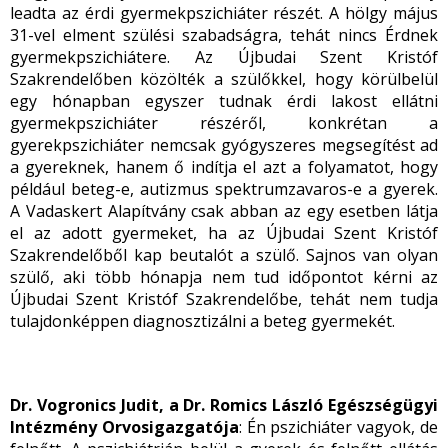
leadta az érdi gyermekpszichiáter részét. A hölgy május
31-vel elment szülési szabadságra, tehát nincs Érdnek
gyermekpszichiátere. Az Újbudai Szent Kristóf
Szakrendelőben közölték a szülőkkel, hogy körülbelül
egy hónapban egyszer tudnak érdi lakost ellátni
gyermekpszichiáter részéről, konkrétan a
gyerekpszichiáter nemcsak gyógyszeres megsegítést ad
a gyereknek, hanem ő indítja el azt a folyamatot, hogy
például beteg-e, autizmus spektrumzavaros-e a gyerek.
A Vadaskert Alapítvány csak abban az egy esetben látja
el az adott gyermeket, ha az Újbudai Szent Kristóf
Szakrendelőből kap beutalót a szülő. Sajnos van olyan
szülő, aki több hónapja nem tud időpontot kérni az
Újbudai Szent Kristóf Szakrendelőbe, tehát nem tudja
tulajdonképpen diagnosztizálni a beteg gyermekét.
Dr. Vogronics Judit, a Dr. Romics László Egészségügyi
Intézmény Orvosigazgatója
: Én pszichiáter vagyok, de