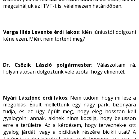
megcsináljuk az ITVT-t is, vélelmezem határidőben.
Varga Illés Levente érdi lakos
: Idén júniustól dolgozni
kéne ezen. Miért nem történt meg?
Dr. Csőzik László polgármester
: Válaszoltam rá.
Folyamatosan dolgoztunk vele azóta, hogy elmentél.
Nyári Lászlóné érdi lakos
: Nem tudom, hogy mi lesz a
megoldás. Épült mellettünk egy nagy park, bizonyára
tudja, és ez úgy épült meg, hogy elég hosszan kell
gyalogolni annak, akinek nincs kocsija, hogy bejusson
erre a területre. Az a kérdésem, hogy terveznek-e ott
gyalog járdát, vagy a biciklisek részére bicikli utat? A
Tétényi utcába hátulról lehet csak bemenni, ott van a