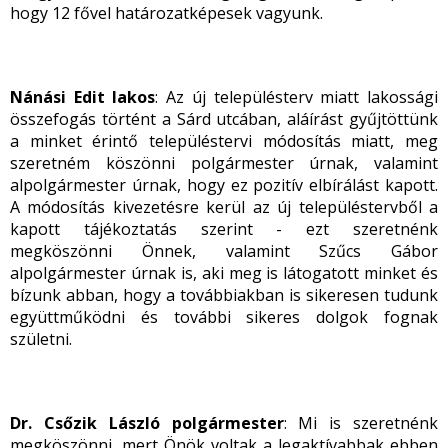
hogy 12 fővel határozatképesek vagyunk.
Nánási Edit lakos
: Az új településterv miatt lakossági
összefogás történt a Sárd utcában, aláírást gyűjtöttünk
a minket érintő településtervi módosítás miatt, meg
szeretném köszönni polgármester úrnak, valamint
alpolgármester úrnak, hogy ez pozitív elbírálást kapott.
A módosítás kivezetésre kerül az új településtervből a
kapott tájékoztatás szerint - ezt szeretnénk
megköszönni Önnek, valamint Szűcs Gábor
alpolgármester úrnak is, aki meg is látogatott minket és
bízunk abban, hogy a továbbiakban is sikeresen tudunk
együttműködni és további sikeres dolgok fognak
születni.
Dr. Csőzik László polgármester
: Mi is szeretnénk
megköszönni, mert Önök voltak a legaktívabbak ebben