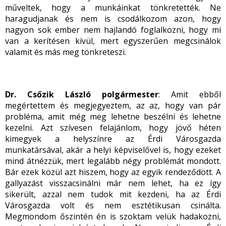
műveltek, hogy a munkáinkat tönkretették. Ne
haragudjanak és nem is csodálkozom azon, hogy
nagyon sok ember nem hajlandó foglalkozni, hogy mi
van a kerítésen kívül, mert egyszerűen megcsinálok
valamit és más meg tönkreteszi.
Dr. Csőzik László polgármester
: Amit ebből
megértettem és megjegyeztem, az az, hogy van pár
probléma, amit még meg lehetne beszélni és lehetne
kezelni. Azt szívesen felajánlom, hogy jövő héten
kimegyek a helyszínre az Érdi Városgazda
munkatársával, akár a helyi képviselővel is, hogy ezeket
mind átnézzük, mert legalább négy problémát mondott.
Bár ezek közül azt hiszem, hogy az egyik rendeződött. A
gallyazást visszacsinálni már nem lehet, ha ez így
sikerült, azzal nem tudok mit kezdeni, ha az Érdi
Városgazda volt és nem esztétikusan csinálta.
Megmondom őszintén én is szoktam velük hadakozni,