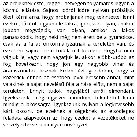
az érdieknek este, reggel, hétvégén folyamatos legyen a
közmű ellátása. Sajnos időről időre nyilván próbáljuk
őket kérni arra, hogy próbáljanak meg tekintettel lenni
ezekre, főként a gyümölcsfákra, igen, van olyan, amikor
jobban megvágják, van olyan, amikor a lakos
panaszkodik, hogy neki még nem érett be a gyümölcse,
csak az a fa az önkormányzatnak a területén van, és
ezzel én sajnos nem tudok mit kezdeni. Hogyha nem
vágjuk le, vagy nem vágatjuk le, akkor előbb-utóbb az
fog következni, hogy jön egy nagyobb vihar és
áramszünetek lesznek Érden. Azt gondolom, hogy a
közérdek ebben az esetben jóval erősebb annál, mint
valakinek a saját nevelésű fája a háza előtt, nem a saját
területén. Ennyit tudok nagyjából erről elmondani.
Igyekszünk, még egyszer mondom, tekintettel lenni
mindig a lakosságra, igyekszünk nyilván a legkevesebb
kárt okozni, de ezeknek a cégeknek az elsődleges
feladata alapvetően az, hogy ezeket a vezetékeket ne
veszélyeztesse semmilyen növényzet.