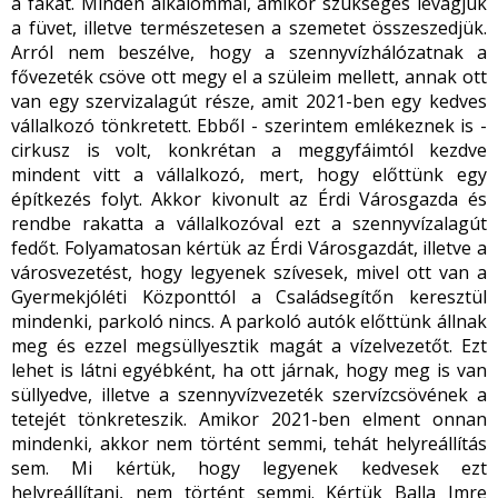
a fákat. Minden alkalommal, amikor szükséges levágjuk
a füvet, illetve természetesen a szemetet összeszedjük.
Arról nem beszélve, hogy a szennyvízhálózatnak a
fővezeték csöve ott megy el a szüleim mellett, annak ott
van egy szervizalagút része, amit 2021-ben egy kedves
vállalkozó tönkretett. Ebből - szerintem emlékeznek is -
cirkusz is volt, konkrétan a meggyfáimtól kezdve
mindent vitt a vállalkozó, mert, hogy előttünk egy
építkezés folyt. Akkor kivonult az Érdi Városgazda és
rendbe rakatta a vállalkozóval ezt a szennyvízalagút
fedőt. Folyamatosan kértük az Érdi Városgazdát, illetve a
városvezetést, hogy legyenek szívesek, mivel ott van a
Gyermekjóléti Központtól a Családsegítőn keresztül
mindenki, parkoló nincs. A parkoló autók előttünk állnak
meg és ezzel megsüllyesztik magát a vízelvezetőt. Ezt
lehet is látni egyébként, ha ott járnak, hogy meg is van
süllyedve, illetve a szennyvízvezeték szervízcsövének a
tetejét tönkreteszik. Amikor 2021-ben elment onnan
mindenki, akkor nem történt semmi, tehát helyreállítás
sem. Mi kértük, hogy legyenek kedvesek ezt
helyreállítani, nem történt semmi. Kértük Balla Imre