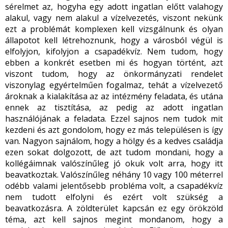
sérelmet az, hogyha egy adott ingatlan előtt valahogy
alakul, vagy nem alakul a vízelvezetés, viszont nekünk
ezt a problémát komplexen kell vizsgálnunk és olyan
állapotot kell létrehoznunk, hogy a városból végül is
elfolyjon, kifolyjon a csapadékvíz. Nem tudom, hogy
ebben a konkrét esetben mi és hogyan történt, azt
viszont tudom, hogy az önkormányzati rendelet
viszonylag egyértelműen fogalmaz, tehát a vízelvezető
ároknak a kialakítása az az intézmény feladata, és utána
ennek az tisztítása, az pedig az adott ingatlan
használójának a feladata. Ezzel sajnos nem tudok mit
kezdeni és azt gondolom, hogy ez más településen is így
van. Nagyon sajnálom, hogy a hölgy és a kedves családja
ezen sokat dolgozott, de azt tudom mondani, hogy a
kollégáimnak valószínűleg jó okuk volt arra, hogy itt
beavatkoztak. Valószínűleg néhány 10 vagy 100 méterrel
odébb valami jelentősebb probléma volt, a csapadékvíz
nem tudott elfolyni és ezért volt szükség a
beavatkozásra. A zöldterület kapcsán ez egy örökzöld
téma, azt kell sajnos megint mondanom, hogy a