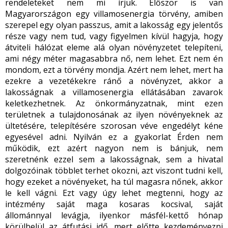
rendeleteket nem mi írjuk. Először is van
Magyarországon egy villamosenergia törvény, amiben
szerepel egy olyan passzus, amit a lakosság egy jelentős
része vagy nem tud, vagy figyelmen kívül hagyja, hogy
átviteli hálózat eleme alá olyan növényzetet telepíteni,
ami négy méter magasabbra nő, nem lehet. Ezt nem én
mondom, ezt a törvény mondja. Azért nem lehet, mert ha
ezekre a vezetékekre ránő a növényzet, akkor a
lakosságnak a villamosenergia ellátásában zavarok
keletkezhetnek. Az önkormányzatnak, mint ezen
területnek a tulajdonosának az ilyen növényeknek az
ültetésére, telepítésére szorosan véve engedélyt kéne
egyesével adni. Nyilván ez a gyakorlat Érden nem
működik, ezt azért nagyon nem is bánjuk, nem
szeretnénk ezzel sem a lakosságnak, sem a hivatal
dolgozóinak többlet terhet okozni, azt viszont tudni kell,
hogy ezeket a növényeket, ha túl magasra nőnek, akkor
le kell vágni. Ezt vagy úgy lehet megtenni, hogy az
intézmény saját maga kosaras kocsival, saját
állománnyal levágja, ilyenkor másfél-kettő hónap
körülbelül az átfutási idő, mert előtte kezdeményezni