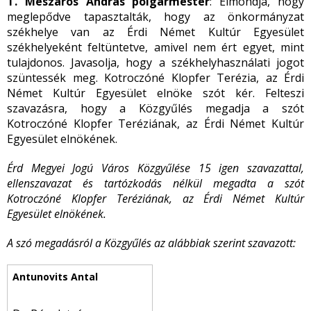
T. Mészáros András polgármester
: Elmondja, hogy
meglepődve tapasztalták, hogy az önkormányzat
székhelye van az Érdi Német Kultúr Egyesület
székhelyeként feltüntetve, amivel nem ért egyet, mint
tulajdonos. Javasolja, hogy a székhelyhasználati jogot
szüntessék meg. Kotroczóné Klopfer Terézia, az Érdi
Német Kultúr Egyesület elnöke szót kér. Felteszi
szavazásra, hogy a Közgyűlés megadja a szót
Kotroczóné Klopfer Teréziának, az Érdi Német Kultúr
Egyesület elnökének.
Érd Megyei Jogú Város Közgyűlése 15 igen szavazattal,
ellenszavazat és tartózkodás nélkül megadta a szót
Kotroczóné Klopfer Teréziának, az Érdi Német Kultúr
Egyesület elnökének.
A szó megadásról a Közgyűlés az alábbiak szerint szavazott: