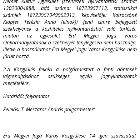
Német Kultúr Egyesület (szervezeti nyilvántartási száma:
13020004888, adó száma: 18723957113, statisztikai
számjel: 18723957949952913, képviselője: Kotroczóné
Klopfer Terézia Anna (elnök)) fenti címre bejegyzett
székhelyének a közhiteles nyilvántartásból való törlését,
miután az egyesület Érd Megyei Jogú Város
Önkormányzatának a székhelyét ténylegesen nem használja,
illetve a használathoz Érd Megyei Jogú Város Közgyűlése nem
járult hozzá.
2.A Közgyűlés felkéri a polgármestert a fenti döntések
végrehajtásához szükséges egyéb jognyilatkozatok
megtételére.
Határidő
:
folyamatos
Felelős
:
T. Mészáros András polgármester
”
Érd Megyei Jogú Város Közgyűlése 14 igen szavazattal,