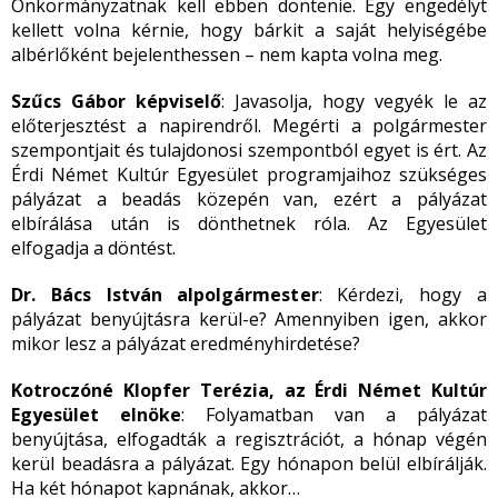
Önkormányzatnak kell ebben döntenie. Egy engedélyt
kellett volna kérnie, hogy bárkit a saját helyiségébe
albérlőként bejelenthessen – nem kapta volna meg.
Szűcs Gábor képviselő
: Javasolja, hogy vegyék le az
előterjesztést a napirendről. Megérti a polgármester
szempontjait és tulajdonosi szempontból egyet is ért. Az
Érdi Német Kultúr Egyesület programjaihoz szükséges
pályázat a beadás közepén van, ezért a pályázat
elbírálása után is dönthetnek róla. Az Egyesület
elfogadja a döntést.
Dr. Bács István alpolgármester
: Kérdezi, hogy a
pályázat benyújtásra kerül-e? Amennyiben igen, akkor
mikor lesz a pályázat eredményhirdetése?
Kotroczóné Klopfer Terézia, az Érdi Német Kultúr
Egyesület elnöke
: Folyamatban van a pályázat
benyújtása, elfogadták a regisztrációt, a hónap végén
kerül beadásra a pályázat. Egy hónapon belül elbírálják.
Ha két hónapot kapnának, akkor…