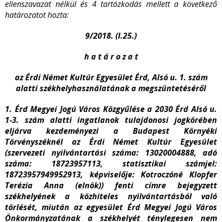
ellenszavazat nélkül és 4 tartózkodás mellett a következő
határozatot hozta:
9/2018. (I.25.)
h a t á r o z a t
az Érdi Német Kultúr Egyesület Érd, Alsó u. 1. szám
alatti székhelyhasználatának a megszüntetéséről
1. Érd Megyei Jogú Város Közgyűlése a
2030 Érd Alsó u.
1-3. szám alatti ingatlanok tulajdonosi jogkörében
eljárva kezdeményezi a
Budapest Környéki
Törvényszéknél az Érdi Német Kultúr Egyesület
(szervezeti nyilvántartási száma: 13020004888, adó
száma: 18723957113, statisztikai számjel:
18723957949952913, képviselője: Kotroczóné Klopfer
Terézia Anna (elnök)) fenti címre bejegyzett
székhelyének a közhiteles nyilvántartásból való
törlését, miután az egyesület Érd Megyei Jogú Város
Önkormányzatának a székhelyét ténylegesen nem