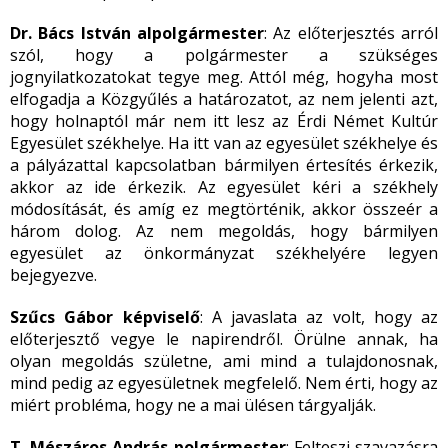
Dr. Bács István alpolgármester
: Az előterjesztés arról
szól, hogy a polgármester a szükséges
jognyilatkozatokat tegye meg. Attól még, hogyha most
elfogadja a Közgyűlés a határozatot, az nem jelenti azt,
hogy holnaptól már nem itt lesz az Érdi Német Kultúr
Egyesület székhelye. Ha itt van az egyesület székhelye és
a pályázattal kapcsolatban bármilyen értesítés érkezik,
akkor az ide érkezik. Az egyesület kéri a székhely
módosítását, és amíg ez megtörténik, akkor összeér a
három dolog. Az nem megoldás, hogy bármilyen
egyesület az önkormányzat székhelyére legyen
bejegyezve.
Szűcs Gábor képviselő
: A javaslata az volt, hogy az
előterjesztő vegye le napirendről. Örülne annak, ha
olyan megoldás születne, ami mind a tulajdonosnak,
mind pedig az egyesületnek megfelelő. Nem érti, hogy az
miért probléma, hogy ne a mai ülésen tárgyalják.
T. Mészáros András polgármester
: Felteszi szavazásra