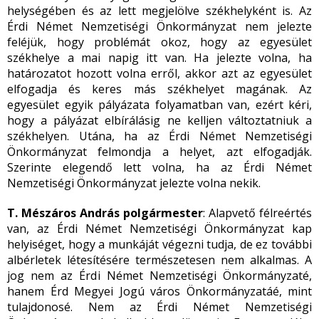
helységében és az lett megjelölve székhelyként is. Az
Érdi Német Nemzetiségi Önkormányzat nem jelezte
feléjük, hogy problémát okoz, hogy az egyesület
székhelye a mai napig itt van. Ha jelezte volna, ha
határozatot hozott volna erről, akkor azt az egyesület
elfogadja és keres más székhelyet magának. Az
egyesület egyik pályázata folyamatban van, ezért kéri,
hogy a pályázat elbírálásig ne kelljen változtatniuk a
székhelyen. Utána, ha az Érdi Német Nemzetiségi
Önkormányzat felmondja a helyet, azt elfogadják.
Szerinte elegendő lett volna, ha az Érdi Német
Nemzetiségi Önkormányzat jelezte volna nekik.
T. Mészáros András polgármester
: Alapvető félreértés
van, az Érdi Német Nemzetiségi Önkormányzat kap
helyiséget, hogy a munkáját végezni tudja, de ez további
albérletek létesítésére természetesen nem alkalmas. A
jog nem az Érdi Német Nemzetiségi Önkormányzaté,
hanem Érd Megyei Jogú város Önkormányzatáé, mint
tulajdonosé. Nem az Érdi Német Nemzetiségi