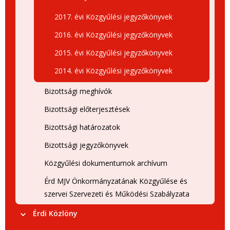
2017. évi Közgyűlési jegyzőkönyvek
2016. évi Közgyűlési jegyzőkönyvek
2015. évi Közgyűlési jegyzőkönyvek
2014. évi Közgyűlési jegyzőkönyvek
Bizottsági meghívók
Bizottsági előterjesztések
Bizottsági határozatok
Bizottsági jegyzőkönyvek
Közgyűlési dokumentumok archívum
Érd MJV Önkormányzatának Közgyűlése és
szervei Szervezeti és Működési Szabályzata
Érdi Közlöny