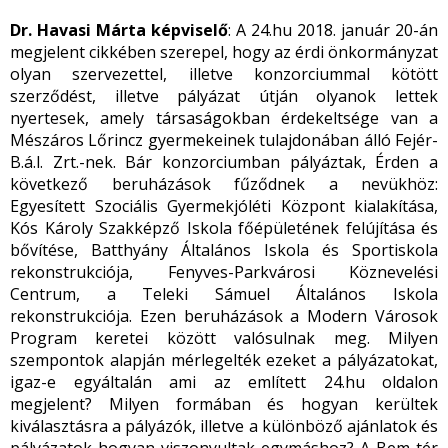
Dr. Havasi Márta képviselő
: A 24.hu 2018. január 20-án
megjelent cikkében szerepel, hogy az érdi önkormányzat
olyan szervezettel, illetve konzorciummal kötött
szerződést, illetve pályázat útján olyanok lettek
nyertesek, amely társaságokban érdekeltsége van a
Mészáros Lőrincz gyermekeinek tulajdonában álló Fejér-
B.á.l. Zrt.-nek. Bár konzorciumban pályáztak, Érden a
következő beruházások fűződnek a nevükhöz:
Egyesített Szociális Gyermekjóléti Központ kialakítása,
Kós Károly Szakképző Iskola főépületének felújítása és
bővítése, Batthyány Általános Iskola és Sportiskola
rekonstrukciója, Fenyves-Parkvárosi Köznevelési
Centrum, a Teleki Sámuel Általános Iskola
rekonstrukciója. Ezen beruházások a Modern Városok
Program keretei között valósulnak meg. Milyen
szempontok alapján mérlegelték ezeket a pályázatokat,
igaz-e egyáltalán ami az említett 24.hu oldalon
megjelent? Milyen formában és hogyan kerültek
kiválasztásra a pályázók, illetve a különböző ajánlatok és