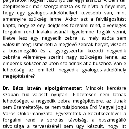
pályázatok hogyan viszonyultak egymáshoz? A Bem tér
átépítésekor már szorgalmazta és felhívta a figyelmet,
hogy egy gyalogos-átkelőhellyel kevesebb van, mint
amennyire szükség lenne. Akkor azt a felvilágosítást
kapta, hogy ez egy ideiglenes forgalmi rend, a végleges
forgalmi rend kialakulásánál figyelembe fogják venni,
illetve lesz egy negyedik zebra is, mely azóta sem
valósult meg. Ismerteti a meglévő zebrák helyét, viszont
a buszmegálló és a gyógyszertár közötti negyedik
zebrára véleménye szerint nagy szükséges lenne, az
emberek sokszor az úton szaladnak át a buszhoz. Van-e
lehetőség az említett negyedik gyalogos-átkelőhely
megépítésére?
Dr. Bács István alpolgármester
: Mindkét kérdésre
szóban tud választ nyújtani. Előzetesen nem látnak
lehetőséget a negyedik zebra megépítésére, az útnak
sem üzemeltetője, se nem tulajdonosa Érd Megyei Jogú
Város Önkormányzata. Egyeztettek a közútkezelővel: a
forgalmi rend, a sorolási távolság, a buszmegálló
távolsága a tervezésénél sem úgy készült, hogy itt