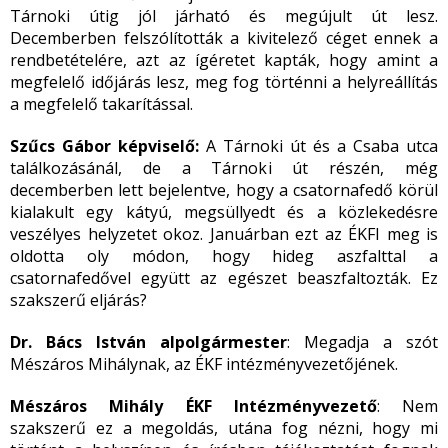
Tárnoki útig jól járható és megújult út lesz.
Decemberben felszólították a kivitelező céget ennek a
rendbetételére, azt az ígéretet kapták, hogy amint a
megfelelő időjárás lesz, meg fog történni a helyreállítás
a megfelelő takarítással.
Szűcs Gábor képviselő:
A Tárnoki út és a Csaba utca
találkozásánál, de a Tárnoki út részén, még
decemberben lett bejelentve, hogy a csatornafedő körül
kialakult egy kátyú, megsüllyedt és a közlekedésre
veszélyes helyzetet okoz. Januárban ezt az ÉKFI meg is
oldotta oly módon, hogy hideg aszfalttal a
csatornafedővel együtt az egészet beaszfaltozták. Ez
szakszerű eljárás?
Dr. Bács István alpolgármester
: Megadja a szót
Mészáros Mihálynak, az ÉKF intézményvezetőjének.
Mészáros Mihály ÉKF Intézményvezető
: Nem
szakszerű ez a megoldás, utána fog nézni, hogy mi