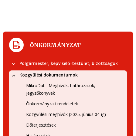
ÖNKORMÁNYZAT
Polgármester, képviselő-testület, bizottságok
Közgyűlési dokumentumok
MikroDat - Meghívók, határozatok,
jegyzőkönyvek
Önkormányzati rendeletek
Közgyűlési meghívók (2025. június 04-ig)
Előterjesztések
Határozatok