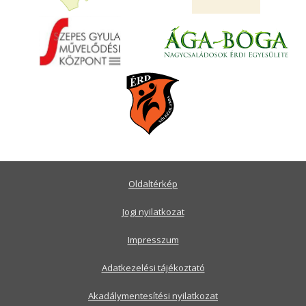
Oldaltérkép
Jogi nyilatkozat
Impresszum
Adatkezelési tájékoztató
Akadálymentesítési nyilatkozat