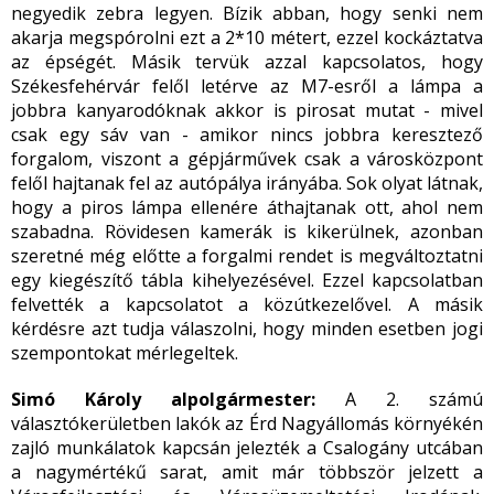
negyedik zebra legyen. Bízik abban, hogy senki nem
akarja megspórolni ezt a 2*10 métert, ezzel kockáztatva
az épségét. Másik tervük azzal kapcsolatos, hogy
Székesfehérvár felől letérve az M7-esről a lámpa a
jobbra kanyarodóknak akkor is pirosat mutat - mivel
csak egy sáv van - amikor nincs jobbra keresztező
forgalom, viszont a gépjárművek csak a városközpont
felől hajtanak fel az autópálya irányába. Sok olyat látnak,
hogy a piros lámpa ellenére áthajtanak ott, ahol nem
szabadna. Rövidesen kamerák is kikerülnek, azonban
szeretné még előtte a forgalmi rendet is megváltoztatni
egy kiegészítő tábla kihelyezésével. Ezzel kapcsolatban
felvették a kapcsolatot a közútkezelővel. A másik
kérdésre azt tudja válaszolni, hogy minden esetben jogi
szempontokat mérlegeltek.
Simó Károly alpolgármester:
A 2. számú
választókerületben lakók az Érd Nagyállomás környékén
zajló munkálatok kapcsán jelezték a Csalogány utcában
a nagymértékű sarat, amit már többször jelzett a