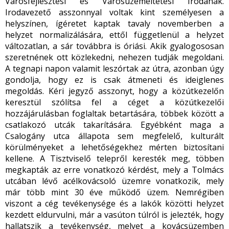
Városfejlesztési és Városüzemeltetési Irodának.
Irodavezető asszonnyal voltak kint személyesen a
helyszínen, ígéretet kaptak tavaly novemberben a
helyzet normalizálására, ettől függetlenül a helyzet
változatlan, a sár továbbra is óriási. Akik gyalogososan
szeretnének ott közlekedni, nehezen tudják megoldani.
A tegnapi napon valamit leszórtak az útra, azonban úgy
gondolja, hogy ez is csak átmeneti és ideiglenes
megoldás. Kéri jegyző asszonyt, hogy a közútkezelőn
keresztül szólítsa fel a céget a közútkezelői
hozzájárulásban foglaltak betartására, többek között a
csatlakozó utcák takarítására. Egyébként maga a
Csalogány utca állapota sem megfelelő, kulturált
körülményeket a lehetőségekhez mérten biztosítani
kellene. A Tisztviselő telepről keresték meg, többen
megkapták az erre vonatkozó kérdést, mely a Tolmács
utcában lévő acélkovácsoló üzemre vonatkozik, mely
már több mint 30 éve működő üzem. Nemrégiben
viszont a cég tevékenysége és a lakók közötti helyzet
kezdett eldurvulni, már a vasúton túlról is jelezték, hogy
hallatszik a tevékenység, melyet a kovácsüzemben