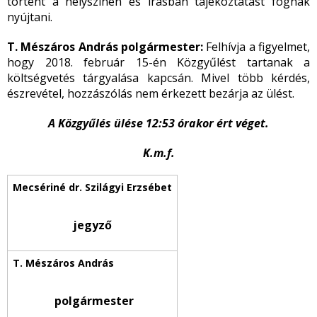
történt a helyszínen és írásban tájékoztatást fognak
nyújtani.
T. Mészáros András polgármester:
Felhívja a figyelmet,
hogy 2018. február 15-én Közgyűlést tartanak a
költségvetés tárgyalása kapcsán. Mivel több kérdés,
észrevétel, hozzászólás nem érkezett bezárja az ülést.
A Közgyűlés ülése 12:53 órakor ért véget.
K.m.f.
jegyző
polgármester