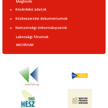
Meghívók
Közérdekű adatok
Közbeszerzési dokumentumok
Nemzetiségi önkormányzatok
Lakossági fórumok
ARCHÍVUM