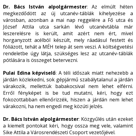
Dr. Bács István alpolgármester
: Az elmúlt héten
megkezdődött az új utcanév-táblák kihelyezése a
városban, azonban a mai nap reggelére a Fő utca és
József Attila utca sarkán lévő utcanévtábla már
leszerelésre is került, amit azért nem ért, mivel
horganyzott acélból készült, mely ráadásul festett és
fóliázott, tehát a MÉH telep át sem veszi. A költségvetési
rendeletbe úgy látja, szükséges lesz az utcanév-táblák
pótlására is összeget betervezni.
Pulai Edina képviselő
: A téli időszak miatt nehezebb a
járdán közlekedni, sok gépjármű szabálytalanul a járdán
várakozik, mellettük babakocsival nem lehet elférni.
Erről fényképet is be tud mutatni, kéri, hogy ezt
fokozottabban ellenőrizzék, hiszen a járdán nem lehet
várakozni, ha nem engedi meg közúti jelzés.
Dr. Bács István alpolgármester
: Közgyűlés után ezeket
a kiemelt pontokat kéri, hogy ossza meg vele, valamint
Sike Attila a Városrendészeti Csoport vezetőjével.