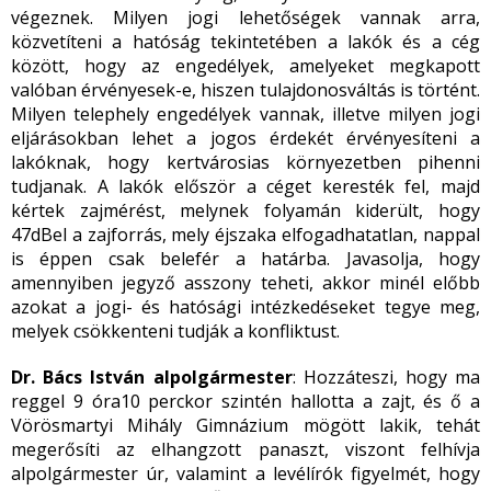
végeznek. Milyen jogi lehetőségek vannak arra,
közvetíteni a hatóság tekintetében a lakók és a cég
között, hogy az engedélyek, amelyeket megkapott
valóban érvényesek-e, hiszen tulajdonosváltás is történt.
Milyen telephely engedélyek vannak, illetve milyen jogi
eljárásokban lehet a jogos érdekét érvényesíteni a
lakóknak, hogy kertvárosias környezetben pihenni
tudjanak. A lakók először a céget keresték fel, majd
kértek zajmérést, melynek folyamán kiderült, hogy
47dBel a zajforrás, mely éjszaka elfogadhatatlan, nappal
is éppen csak belefér a határba. Javasolja, hogy
amennyiben jegyző asszony teheti, akkor minél előbb
azokat a jogi- és hatósági intézkedéseket tegye meg,
melyek csökkenteni tudják a konfliktust.
Dr. Bács István alpolgármester
: Hozzáteszi, hogy ma
reggel 9 óra10 perckor szintén hallotta a zajt, és ő a
Vörösmartyi Mihály Gimnázium mögött lakik, tehát
megerősíti az elhangzott panaszt, viszont felhívja
alpolgármester úr, valamint a levélírók figyelmét, hogy