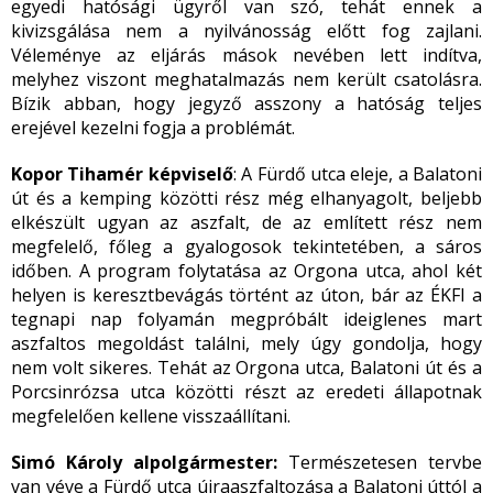
egyedi hatósági ügyről van szó, tehát ennek a
kivizsgálása nem a nyilvánosság előtt fog zajlani.
Véleménye az eljárás mások nevében lett indítva,
melyhez viszont meghatalmazás nem került csatolásra.
Bízik abban, hogy jegyző asszony a hatóság teljes
erejével kezelni fogja a problémát.
Kopor Tihamér képviselő
: A Fürdő utca eleje, a Balatoni
út és a kemping közötti rész még elhanyagolt, beljebb
elkészült ugyan az aszfalt, de az említett rész nem
megfelelő, főleg a gyalogosok tekintetében, a sáros
időben. A program folytatása az Orgona utca, ahol két
helyen is keresztbevágás történt az úton, bár az ÉKFI a
tegnapi nap folyamán megpróbált ideiglenes mart
aszfaltos megoldást találni, mely úgy gondolja, hogy
nem volt sikeres. Tehát az Orgona utca, Balatoni út és a
Porcsinrózsa utca közötti részt az eredeti állapotnak
megfelelően kellene visszaállítani.
Simó Károly alpolgármester:
Természetesen tervbe
van véve a Fürdő utca újraaszfaltozása a Balatoni úttól a