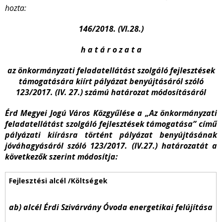
hozta:
146/2018. (VI.28.)
h a t á r o z a t a
az önkormányzati feladatellátást szolgáló fejlesztések
támogatására kiírt pályázat benyújtásáról szóló
123/2017. (IV. 27.) számú határozat módosításáról
Érd Megyei Jogú Város Közgyűlése a „Az önkormányzati
feladatellátást szolgáló fejlesztések támogatása” című
pályázati kiírásra történt pályázat benyújtásának
jóváhagyásáról szóló 123/2017. (IV.27.) határozatát a
következők szerint módosítja:
ab) alcél Érdi Szivárvány Óvoda energetikai felújítása