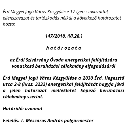
Érd Megyei Jogú Város Közgyűlése 17 igen szavazattal,
ellenszavazat és tartózkodás nélkül a következő határozatot
hozta:
147/2018. (VI.28.)
h a t á r o z a t a
az Érdi Szivárvány Óvoda energetikai felújítására
vonatkozó beruházási célokmány elfogadásáról
Érd Megyei Jogú Város Közgyűlése a 2030 Érd, Hegesztő
utca 2-8 (hrsz. 3232) energetikai felújítását hagyja jóvá
a jelen határozat mellékletét képező beruházási
célokmány szerint.
Határidő:
azonnal
Felelős:
T. Mészáros András polgármester