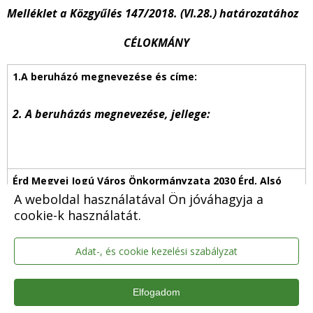
Melléklet a Közgyűlés 147/2018. (VI.28.) határozatához
CÉLOKMÁNY
2. A beruházás megnevezése, jellege:
A weboldal használatával Ön jóváhagyja a
cookie-k használatát.
Az Érdi Szivárvány Óvoda energetikai felújítása
(
2030
Érd, Hegesztő utca 2-8, 3232 hrsz.)
Adat-, és cookie kezelési szabályzat
A megvalósítása során felmerülő tevékenységek:
Elfogadom
-
Kivitelezés