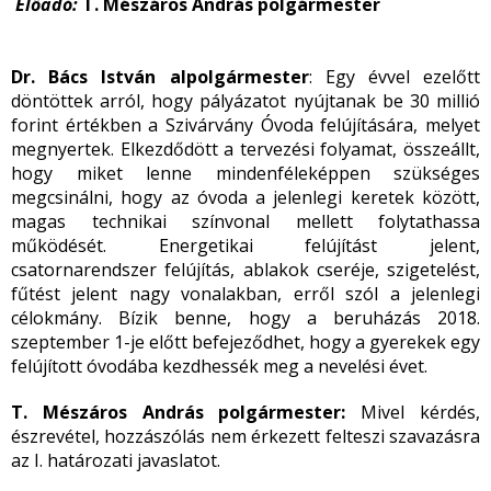
Előadó:
T. Mészáros András polgármester
Dr. Bács István alpolgármester
: Egy évvel ezelőtt
döntöttek arról, hogy pályázatot nyújtanak be 30 millió
forint értékben a Szivárvány Óvoda felújítására, melyet
megnyertek. Elkezdődött a tervezési folyamat, összeállt,
hogy miket lenne mindenféleképpen szükséges
megcsinálni, hogy az óvoda a jelenlegi keretek között,
magas technikai színvonal mellett folytathassa
működését. Energetikai felújítást jelent,
csatornarendszer felújítás, ablakok cseréje, szigetelést,
fűtést jelent nagy vonalakban, erről szól a jelenlegi
célokmány. Bízik benne, hogy a beruházás 2018.
szeptember 1-je előtt befejeződhet, hogy a gyerekek egy
felújított óvodába kezdhessék meg a nevelési évet.
T. Mészáros András polgármester:
Mivel kérdés,
észrevétel, hozzászólás nem érkezett felteszi szavazásra
az I. határozati javaslatot.