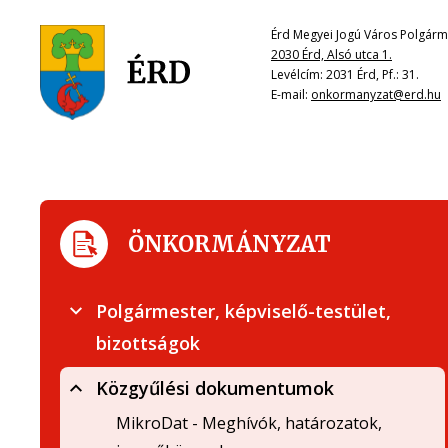
Érd Megyei Jogú Város Polgárme
2030 Érd, Alsó utca 1.
Levélcím: 2031 Érd, Pf.: 31.
E-mail:
onkormanyzat@erd.hu
ÖNKORMÁNYZAT
Polgármester, képviselő-testület,
bizottságok
Közgyűlési dokumentumok
MikroDat - Meghívók, határozatok,