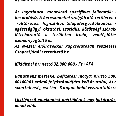
Az ingatlanra vonatkozó specifikus jellemzők:
A
besorolású.
A kereskedelmi szolgáltató területen 
raktározási, logisztikai, településgazdálkodási
egészségügyi, oktatási, szociális, közösségi szóra
létrehozható a területen iroda, vendéglátás
üzemanyagtöltő is.
Az övezeti előírásokkal kapcsolatosan részlete
Csoportjánál szerezhető be.
Kikiáltási ár:
nettó 32.900.000,- Ft +ÁFA
Bánatpénz mértéke, befizetési módja:
bruttó 500.
00100001 számú folyószámlájára kell átutalni, és
sikertelenség esetén - 8 napon belül visszautalásra
Licitlépcső emelkedési mértékének meghatározá
emelkedik.