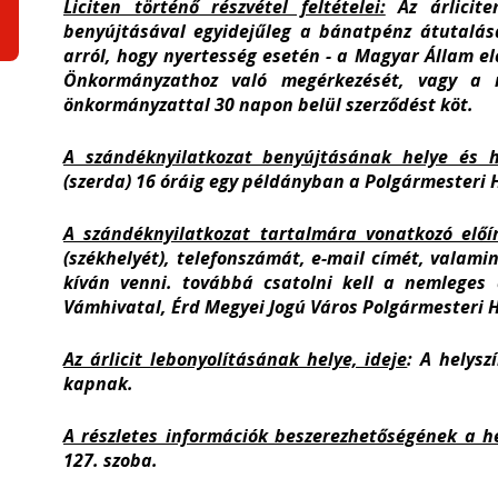
Liciten történő részvétel feltételei:
Az árlicite
benyújtásával egyidejűleg a bánatpénz átutalásár
arról, hogy nyertesség esetén - a Magyar Állam e
Önkormányzathoz való megérkezését, vagy a ny
önkormányzattal 30 napon belül szerződést köt.
A szándéknyilatkozat benyújtásának helye és h
(szerda) 16 óráig egy példányban a Polgármesteri Hi
A szándéknyilatkozat tartalmára vonatkozó előí
(székhelyét), telefonszámát, e-mail címét, valamin
kíván venni. továbbá csatolni kell a nemleges 
Vámhivatal, Érd Megyei Jogú Város Polgármesteri H
Az árlicit lebonyolításának helye, ideje
: A helysz
kapnak.
A részletes információk beszerezhetőségének a he
127. szoba.