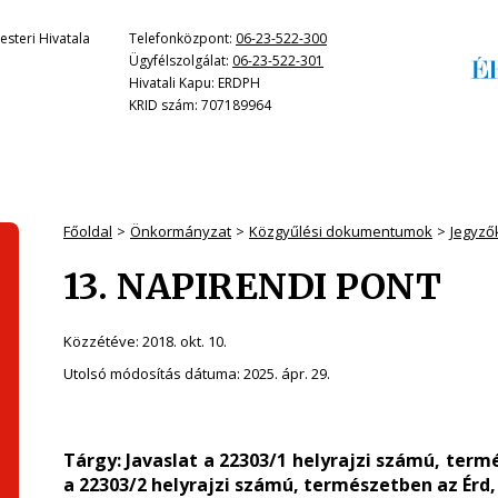
steri Hivatala
Telefonközpont:
06-23-522-300
Ügyfélszolgálat:
06-23-522-301
Hivatali Kapu: ERDPH
KRID szám: 707189964
Főoldal
Önkormányzat
Közgyűlési dokumentumok
Jegyző
13. NAPIRENDI PONT
Közzétéve:
2018. okt. 10.
Utolsó módosítás dátuma:
2025. ápr. 29.
Tárgy: Javaslat a 22303/1 helyrajzi számú, term
a 22303/2 helyrajzi számú, természetben az Érd