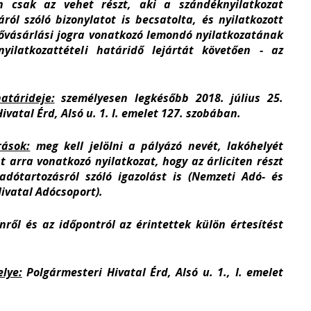
n csak az vehet részt, aki a szándéknyilatkozat
ól szóló bizonylatot is becsatolta, és nyilatkozott
lővásárlási jogra vonatkozó lemondó nyilatkozatának
ilatkozattételi határidő lejártát követően - az
atárideje:
személyesen legkésőbb 2018. július 25.
vatal Érd, Alsó u. 1. I. emelet 127. szobában.
rások:
meg kell jelölni
a pályázó nevét, lakóhelyét
t arra vonatkozó nyilatkozat, hogy az árliciten részt
adótartozásról szóló igazolást is (Nemzeti Adó- és
ivatal Adócsoport).
ínről és az időpontról az érintettek külön értesítést
lye:
Polgármesteri Hivatal Érd, Alsó u. 1., I. emelet