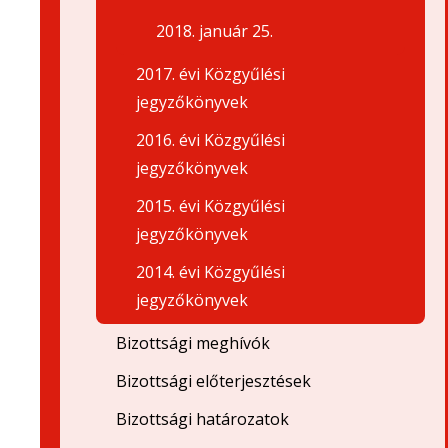
2018. január 25.
2017. évi Közgyűlési
jegyzőkönyvek
2016. évi Közgyűlési
jegyzőkönyvek
2015. évi Közgyűlési
jegyzőkönyvek
2014. évi Közgyűlési
jegyzőkönyvek
Bizottsági meghívók
Bizottsági előterjesztések
Bizottsági határozatok