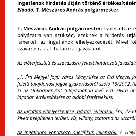
ingatlanok hirdetés útján történő értékesítésé
Előadó:
T. Mészáros András polgármester
T. Mészáros András polgármester:
Ismerteti az 
pályázatra van szükség, ezeknek a hirdetés útjá
ismerteti az ingatlanok elhelyezkedését. Mivel k
szavazásra az I. határozati javaslatot.
Az előterjesztett és szavazásra feltett határozati javaslat:
„1. Érd Megyei Jogú Város Közgyűlése az Érd Megyei 
feletti tulajdonosi jogok gyakorlásáról szóló 13/2012. (
ki az Önkormányzat tulajdonában lévő Érd, Elvira utc
ingatlan értékesítésére az alábbi feltételekkel:
Az ingatlan elhelyezkedése, adatai, jellemzői:
Érd, 2230
kivett beépítetlen terület. Víz, villany, csatorna az utcáró
Az ingatlanra vonatkozó specifikus jellemzők:
A Helyi 