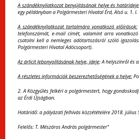
A szándéknyilatkozat benyújtásának helye és határideje
egy példányban a Polgármesteri Hivatal Érd, Alsó u. 1. I
A szándéknyilatkozat tartalmára vonatkozó előírások:
telefonszámát, e-mail címét, valamint arra vonatkozó 
csatolni kell a nemleges adótartozásról szóló igazolá
Polgármesteri Hivatal Adócsoport).
Az árlicit lebonyolításának helye, ideje
: A helyszínről és 
A részletes információk beszerezhetőségének a helye:
Pol
2. A Közgyűlés felkéri a polgármestert, hogy gondoskodj
az Érdi Újságban.
Határidő: a pályázati felhívás közzétételére 2018. július 
Felelős: T. Mészáros András polgármester”