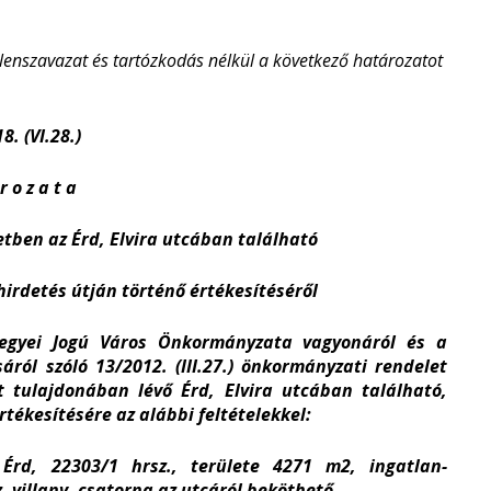
llenszavazat és tartózkodás nélkül a következő határozatot
8. (VI.28.)
r o z a t a
etben az Érd, Elvira utcában található
irdetés útján történő értékesítéséről
egyei Jogú Város Önkormányzata vagyonáról és a
áról szóló 13/2012. (III.27.) önkormányzati rendelet
t tulajdonában lévő Érd, Elvira utcában található,
rtékesítésére az alábbi feltételekkel:
Érd, 22303/1 hrsz., területe 4271 m
2
, ingatlan-
z, villany, csatorna az utcáról beköthető.