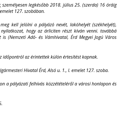
:
személyesen legkésőbb 2018. július 25. (szerda) 16 óráig
. emelet 127. szobában.
meg kell jelölni a pályázó nevét, lakóhelyét (székhelyét),
nyilatkozat, hogy az árliciten részt kíván venni. továbbá
st is (Nemzeti Adó- és Vámhivatal, Érd Megyei Jogú Város
az időpontról az érintettek külön értesítést kapnak.
gármesteri Hivatal Érd, Alsó u. 1., I. emelet 127. szoba.
on a pályázati felhívás közzétételéről a városi honlapon és
5.