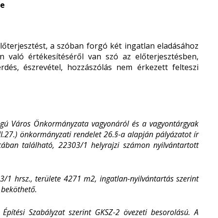
re
előterjesztést, a szóban forgó két ingatlan eladásához
n való értékesítéséről van szó az előterjesztésben,
érdés, észrevétel, hozzászólás nem érkezett felteszi
Jogú Város Önkormányzata vagyonáról és a vagyontárgyak
III.27.) önkormányzati rendelet 26.§-a alapján pályázatot ír
ában található, 22303/1 helyrajzi számon nyilvántartott
3/1 hrsz., területe 4271 m
2
, ingatlan-nyilvántartás szerint
l beköthető.
Építési Szabályzat szerint GKSZ-2 övezeti besorolású. A