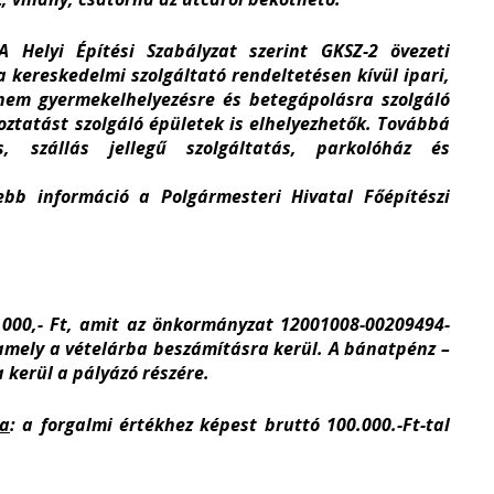
 Helyi Építési Szabályzat szerint GKSZ-2 övezeti
a kereskedelmi szolgáltató rendeltetésen kívül ipari,
, nem gyermekelhelyezésre és betegápolásra szolgáló
koztatást szolgáló épületek is elhelyezhetők. Továbbá
, szállás jellegű szolgáltatás, parkolóház és
sebb információ a Polgármesteri Hivatal Főépítészi
000,- Ft, amit az önkormányzat 12001008-00209494-
 amely a vételárba beszámításra kerül. A bánatpénz –
 kerül a pályázó részére.
sa
: a forgalmi értékhez képest bruttó 100.000.-Ft-tal