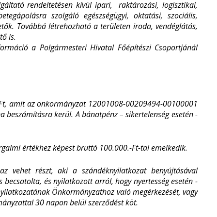
áltató rendeltetésen kívül ipari, raktározási, logisztikai,
tegápolásra szolgáló egészségügyi, oktatási, szociális,
etők. Továbbá létrehozható a területen iroda, vendéglátás,
ő is.
formáció a Polgármesteri Hivatal Főépítészi Csoportjánál
 Ft, amit az önkormányzat 12001008-00209494-00100001
ba beszámításra kerül. A bánatpénz – sikertelenség esetén -
orgalmi értékhez képest bruttó 100.000.-Ft-tal emelkedik.
az vehet részt, aki a szándéknyilatkozat benyújtásával
 becsatolta, és nyilatkozott arról, hogy nyertesség esetén -
nyilatkozatának Önkormányzathoz való megérkezését, vagy
rmányzattal 30 napon belül szerződést köt.