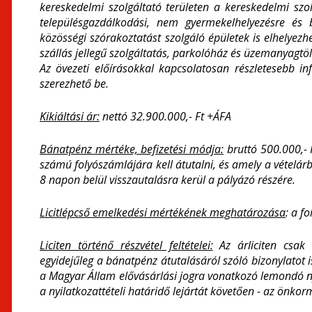
kereskedelmi szolgáltató területen a kereskedelmi szolg
településgazdálkodási, nem gyermekelhelyezésre és be
közösségi szórakoztatást szolgáló épületek is elhelyezh
szállás jellegű szolgáltatás, parkolóház és üzemanyagtölt
Az övezeti előírásokkal kapcsolatosan részletesebb in
szerezhető be.
Kikiáltási ár:
nettó 32.900.000,- Ft +ÁFA
Bánatpénz mértéke, befizetési módja:
bruttó 500.000,-
számú folyószámlájára kell átutalni, és amely a vételár
8 napon belül visszautalásra kerül a pályázó részére.
Licitlépcső emelkedési mértékének meghatározása
: a f
Liciten történő részvétel feltételei:
Az árliciten csak 
egyidejűleg a bánatpénz átutalásáról szóló bizonylatot is
a Magyar Állam elővásárlási jogra vonatkozó lemondó 
a nyilatkozattételi határidő lejártát követően - az önko