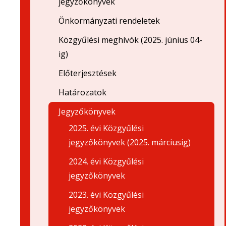
jegyzőkönyvek
Önkormányzati rendeletek
Közgyűlési meghívók (2025. június 04-
ig)
Előterjesztések
Határozatok
Jegyzőkönyvek
2025. évi Közgyűlési
jegyzőkönyvek (2025. márciusig)
2024. évi Közgyűlési
jegyzőkönyvek
2023. évi Közgyűlési
jegyzőkönyvek