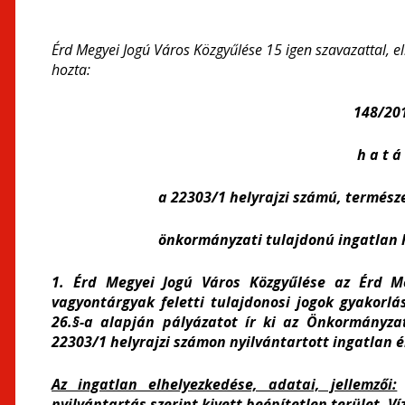
Érd Megyei Jogú Város Közgyűlése 15 igen szavazattal, e
hozta:
148/201
h a t á 
a 22303/1 helyrajzi számú, termész
önkormányzati tulajdonú ingatlan h
1. Érd Megyei Jogú Város Közgyűlése az Érd M
vagyontárgyak feletti tulajdonosi jogok gyakorlás
26.§-a alapján pályázatot ír ki az Önkormányza
22303/1 helyrajzi számon nyilvántartott ingatlan é
Az ingatlan elhelyezkedése, adatai, jellemzői:
nyilvántartás szerint kivett beépítetlen terület. Ví