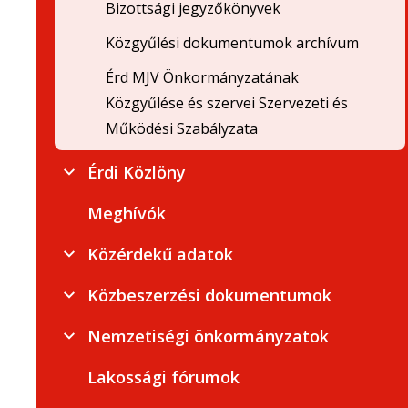
Bizottsági jegyzőkönyvek
Közgyűlési dokumentumok archívum
Érd MJV Önkormányzatának
Közgyűlése és szervei Szervezeti és
Működési Szabályzata
Érdi Közlöny
Meghívók
Közérdekű adatok
Közbeszerzési dokumentumok
Nemzetiségi önkormányzatok
Lakossági fórumok