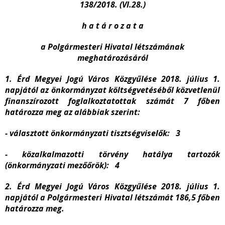
138/2018. (VI.28.)
h a t á r o z a t a
a Polgármesteri Hivatal létszámának
meghatározásáról
1. Érd Megyei Jogú Város Közgyűlése 2018. július 1.
napjától az önkormányzat költségvetéséből közvetlenül
finanszírozott foglalkoztatottak számát 7 főben
határozza meg az alábbiak szerint:
- választott önkormányzati tisztségviselők: 3
- közalkalmazotti törvény hatálya tartozók
(önkormányzati mezőőrök): 4
2. Érd Megyei Jogú Város Közgyűlése 2018. július 1.
napjától a Polgármesteri Hivatal létszámát 186,5 főben
határozza meg.