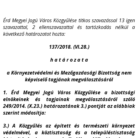
Érd Megyei Jogú Város Közgyűlése titkos szavazással 13 igen
szavazattal, 2 ellenszavazattal és tartózkodás nélkül a
következő határozatot hozta:
137/2018. (VI.28.)
h a t á r o z a t a
a Környezetvédelmi és Mezőgazdasági Bizottság nem
képviselő tagjának megválasztásáról
1. Érd Megyei Jogú Város Közgyűlése a bizottsági
elnökeinek és tagjainak megválasztásáról szóló
249/2014. (X.23.) határozatának 3.) pontját az alábbiak
szerint módosítja:
3.) A Közgyűlés az épített és természeti környezet
védelmével, a köztisztaság és a településtisztaság