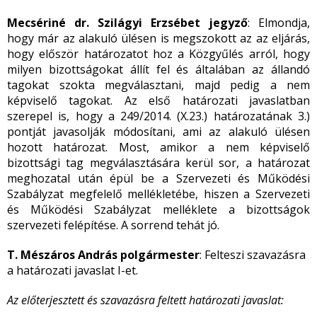
Mecsériné dr. Szilágyi Erzsébet jegyző
: Elmondja,
hogy már az alakuló ülésen is megszokott az az eljárás,
hogy először határozatot hoz a Közgyűlés arról, hogy
milyen bizottságokat állít fel és általában az állandó
tagokat szokta megválasztani, majd pedig a nem
képviselő tagokat. Az első határozati javaslatban
szerepel is, hogy a 249/2014. (X.23.) határozatának 3.)
pontját javasolják módosítani, ami az alakuló ülésen
hozott határozat. Most, amikor a nem képviselő
bizottsági tag megválasztására kerül sor, a határozat
meghozatal után épül be a Szervezeti és Működési
Szabályzat megfelelő mellékletébe, hiszen a Szervezeti
és Működési Szabályzat melléklete a bizottságok
szervezeti felépítése. A sorrend tehát jó.
T. Mészáros András polgármester
: Felteszi szavazásra
a határozati javaslat I-et.
Az előterjesztett és szavazásra feltett határozati javaslat: