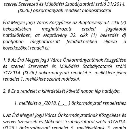
szervei Szervezeti és Működési Szabályzatáról szóló 31/2014.
(XI.26.) önkormányzati rendelet módosításáról
Érd Megyei Jogú Város Közgyűlése az Alaptörvény 32. cikk (2)
bekezdésében meghatározott eredeti jogalkotói
hatáskörében, az Alaptörvény 32. cikk (1) bekezdés d)
pontjában meghatározott feladatkörében eljárva a
következőket rendeli el:
1. § Az Érd Megyei Jogú Város Önkormányzatának Közgyűlése
és szervei Szervezeti és Működési Szabályzatáról szóló
31/2014. (XI.26.) önkormányzati rendelet 5. melléklete jelen
rendelet 1. melléklete szerint módosul.
2. § Ez a rendelet a kihirdetését követő napon lép hatályba.
1. melléklet a _/2018. (__.__.) önkormányzati rendelethez
I. Az Érd Megyei Jogú Város Önkormányzatának Közgyűlése és
szervei Szervezeti és Működési Szabályzatáról szóló 31/2014.
(XI.26.) önkormányzati rendelet 5. mellékletének 3. pontja