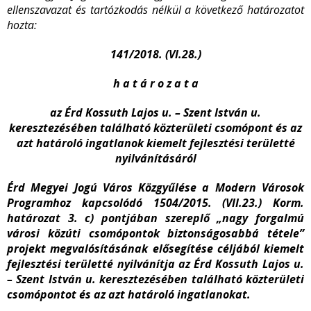
ellenszavazat és tartózkodás nélkül a következő határozatot
hozta:
141/2018. (VI.28.)
h a t á r o z a t a
az Érd Kossuth Lajos u. – Szent István u.
keresztezésében található közterületi csomópont és az
azt határoló ingatlanok kiemelt fejlesztési területté
nyilvánításáról
Érd Megyei Jogú Város Közgyűlése a Modern Városok
Programhoz kapcsolódó 1504/2015. (VII.23.) Korm.
határozat 3. c) pontjában szereplő „nagy forgalmú
városi közúti csomópontok biztonságosabbá tétele”
projekt megvalósításának elősegítése céljából kiemelt
fejlesztési területté nyilvánítja az Érd Kossuth Lajos u.
– Szent István u. keresztezésében található közterületi
csomópontot és az azt határoló ingatlanokat.