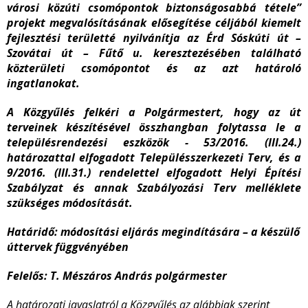
városi közúti csomópontok biztonságosabbá tétele”
projekt megvalósításának elősegítése céljából kiemelt
fejlesztési területté nyilvánítja az Érd Sóskúti út –
Szovátai út – Fűtő u. keresztezésében található
közterületi csomópontot és az azt határoló
ingatlanokat.
A Közgyűlés felkéri a Polgármestert, hogy az út
terveinek készítésével összhangban folytassa le a
településrendezési eszközök - 53/2016. (III.24.)
határozattal elfogadott Településszerkezeti Terv, és a
9/2016. (III.31.) rendelettel elfogadott Helyi Építési
Szabályzat és annak Szabályozási Terv melléklete
szükséges módosítását.
Határidő: módosítási eljárás megindítására – a készülő
úttervek függvényében
Felelős: T. Mészáros András polgármester
A határozati javaslatról a Közgyűlés az alábbiak szerint