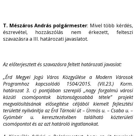
T. Mészáros András polgármester
: Mivel több kérdés,
észrevétel, hozzászólás nem érkezett, felteszi
szavazásra a III. határozati javaslatot.
Az előterjesztett és szavazásra feltett határozati javaslat:
„Érd Megyei Jogú Város Közgyűlése a Modern Városok
Programhoz kapcsolódó 1504/2015. (VII.23.) Korm.
határozat 3. c) pontjában szereplő „nagy forgalmú városi
közúti csomópontok biztonságosabbá tétele” projekt
megvalósításának elősegítése céljából kiemelt fejlesztési
területté nyilvánítja az Érd Tárnoki út – Ürmös u. – Csaba u. –
Gyömbér u. keresztezésében található közterületi
csomópontot és az azt határoló ingatlanokat.