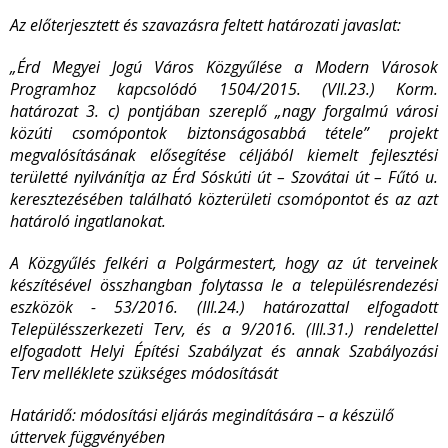
Az előterjesztett és szavazásra feltett határozati javaslat:
„Érd Megyei Jogú Város Közgyűlése a Modern Városok
Programhoz kapcsolódó 1504/2015. (VII.23.) Korm.
határozat 3. c) pontjában szereplő „nagy forgalmú városi
közúti csomópontok biztonságosabbá tétele” projekt
megvalósításának elősegítése céljából kiemelt fejlesztési
területté nyilvánítja az Érd Sóskúti út – Szovátai út – Fűtó u.
keresztezésében található közterületi csomópontot és az azt
határoló ingatlanokat.
A Közgyűlés felkéri a Polgármestert, hogy az út terveinek
készítésével összhangban folytassa le a településrendezési
eszközök - 53/2016. (III.24.) határozattal elfogadott
Településszerkezeti Terv, és a 9/2016. (III.31.) rendelettel
elfogadott Helyi Építési Szabályzat és annak Szabályozási
Terv melléklete szükséges módosítását
Határidő: módosítási eljárás megindítására – a készülő
úttervek függvényében