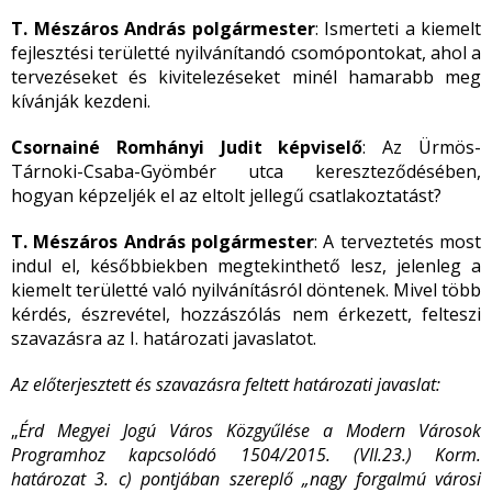
T. Mészáros András polgármester
: Ismerteti a kiemelt
fejlesztési területté nyilvánítandó csomópontokat, ahol a
tervezéseket és kivitelezéseket minél hamarabb meg
kívánják kezdeni.
Csornainé Romhányi Judit képviselő
: Az Ürmös-
Tárnoki-Csaba-Gyömbér utca kereszteződésében,
hogyan képzeljék el az eltolt jellegű csatlakoztatást?
T. Mészáros András polgármester
: A terveztetés most
indul el, későbbiekben megtekinthető lesz, jelenleg a
kiemelt területté való nyilvánításról döntenek. Mivel több
kérdés, észrevétel, hozzászólás nem érkezett, felteszi
szavazásra az I. határozati javaslatot.
Az előterjesztett és szavazásra feltett határozati javaslat:
„
Érd Megyei Jogú Város Közgyűlése a Modern Városok
Programhoz kapcsolódó 1504/2015. (VII.23.) Korm.
határozat 3. c) pontjában szereplő „nagy forgalmú városi