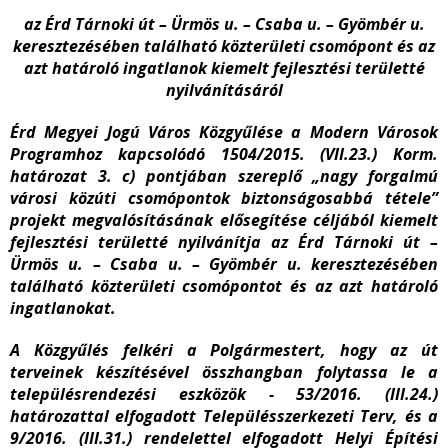
az Érd Tárnoki út – Ürmös u. – Csaba u. – Gyömbér u.
keresztezésében található közterületi csomópont és az
azt határoló ingatlanok kiemelt fejlesztési területté
nyilvánításáról
Érd Megyei Jogú Város Közgyűlése a Modern Városok
Programhoz kapcsolódó 1504/2015. (VII.23.) Korm.
határozat 3. c) pontjában szereplő „nagy forgalmú
városi közúti csomópontok biztonságosabbá tétele”
projekt megvalósításának elősegítése céljából kiemelt
fejlesztési területté nyilvánítja az Érd Tárnoki út –
Ürmös u. – Csaba u. – Gyömbér u. keresztezésében
található közterületi csomópontot és az azt határoló
ingatlanokat.
A Közgyűlés felkéri a Polgármestert, hogy az út
terveinek készítésével összhangban folytassa le a
településrendezési eszközök - 53/2016. (III.24.)
határozattal elfogadott Településszerkezeti Terv, és a
9/2016. (III.31.) rendelettel elfogadott Helyi Építési