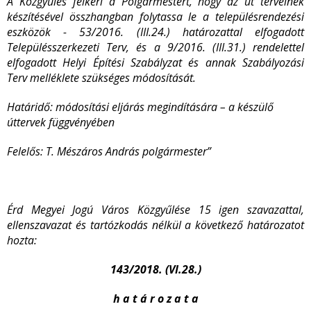
A Közgyűlés felkéri a Polgármestert, hogy az út terveinek
készítésével összhangban folytassa le a településrendezési
eszközök - 53/2016. (III.24.) határozattal elfogadott
Településszerkezeti Terv, és a 9/2016. (III.31.) rendelettel
elfogadott Helyi Építési Szabályzat és annak Szabályozási
Terv melléklete szükséges módosítását.
Határidő: módosítási eljárás megindítására – a készülő
úttervek függvényében
Felelős: T. Mészáros András polgármester
”
Érd Megyei Jogú Város Közgyűlése 15 igen szavazattal,
ellenszavazat és tartózkodás nélkül a következő határozatot
hozta:
143/2018. (VI.28.)
h a t á r o z a t a