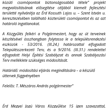
közúti csomópontok biztonságosabbá tétele” projekt
megvalósításának elősegítése céljából kiemelt fejlesztési
területté nyilvánítja az Érd Kossuth Lajos u. – Szent István u.
keresztezésében található közterületi csomópontot és az azt
határoló ingatlanokat.
A Közgyűlés felkéri a Polgármestert, hogy az út terveinek
készítésével összhangban folytassa le a településrendezési
eszközök - 53/2016. (III.24.) határozattal elfogadott
Településszerkezeti Terv, és a 9/2016. (III.31.) rendelettel
elfogadott Helyi Építési Szabályzat és annak Szabályozási
Terv melléklete szükséges módosítását.
Határidő: módosítási eljárás megindítására – a készülő
úttervek függvényében
Felelős: T. Mészáros András polgármester
”
Érd Megyei Jogú Város Közgyűlése 15 igen szavazattal,