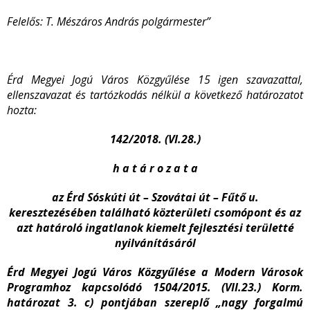
Felelős: T. Mészáros András polgármester
”
Érd Megyei Jogú Város Közgyűlése 15 igen szavazattal,
ellenszavazat és tartózkodás nélkül a következő határozatot
hozta:
142/2018. (VI.28.)
h a t á r o z a t a
az Érd Sóskúti út – Szovátai út – Fűtő u.
keresztezésében található közterületi csomópont és az
azt határoló ingatlanok kiemelt fejlesztési területté
nyilvánításáról
Érd Megyei Jogú Város Közgyűlése a Modern Városok
Programhoz kapcsolódó 1504/2015. (VII.23.) Korm.
határozat 3. c) pontjában szereplő „nagy forgalmú