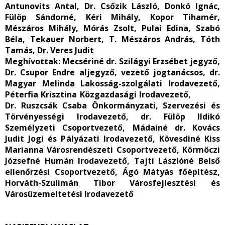
Antunovits Antal, Dr. Csőzik László, Donkó Ignác,
Fülöp Sándorné, Kéri Mihály, Kopor Tihamér,
Mészáros Mihály, Mórás Zsolt, Pulai Edina, Szabó
Béla, Tekauer Norbert, T. Mészáros András, Tóth
Tamás, Dr. Veres Judit
Meghívottak:
Mecsériné dr. Szilágyi Erzsébet jegyző,
Dr. Csupor Endre aljegyző, vezető jogtanácsos, dr.
Magyar Melinda Lakosság-szolgálati Irodavezető,
Péterfia Krisztina Közgazdasági Irodavezető,
Dr. Ruszcsák Csaba Önkormányzati, Szervezési és
Törvényességi Irodavezető, dr. Fülöp Ildikó
Személyzeti Csoportvezető, Mádainé dr. Kovács
Judit Jogi és Pályázati Irodavezető, Kövesdiné Kiss
Marianna Városrendészeti Csoportvezető, Körmöczi
Józsefné Humán Irodavezető, Tajti Lászlóné Belső
ellenőrzési Csoportvezető, Ágó Mátyás főépítész,
Horváth-Szulimán Tibor Városfejlesztési és
Városüzemeltetési Irodavezető