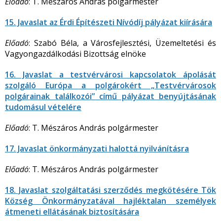
Előadó
: T. Mészáros András polgármester
15. Javaslat az Érdi Építészeti Nívódíj pályázat kiírására
Előadó
: Szabó Béla, a Városfejlesztési, Üzemeltetési és
Vagyongazdálkodási Bizottság elnöke
16. Javaslat a testvérvárosi kapcsolatok ápolását
szolgáló Európa a polgárokért „Testvérvárosok
polgárainak találkozói” című pályázat benyújtásának
tudomásul vételére
Előadó
: T. Mészáros András polgármester
17. Javaslat önkormányzati halottá nyilvánításra
Előadó
: T. Mészáros András polgármester
18. Javaslat szolgáltatási szerződés megkötésére Tök
Község Önkormányzatával hajléktalan személyek
átmeneti ellátásának biztosítására