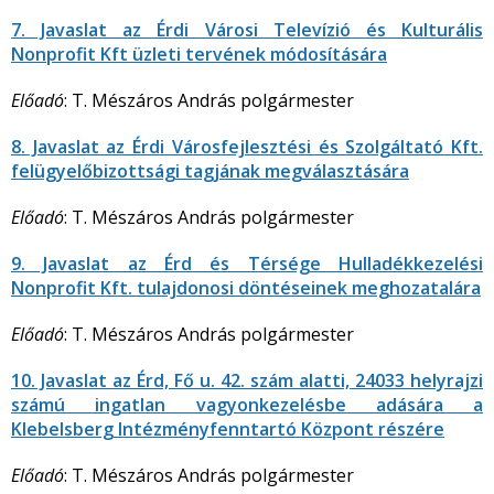
7. Javaslat az Érdi Városi Televízió és Kulturális
Nonprofit Kft üzleti tervének módosítására
Előadó
: T. Mészáros András polgármester
8. Javaslat az Érdi Városfejlesztési és Szolgáltató Kft.
felügyelőbizottsági tagjának megválasztására
Előadó
: T. Mészáros András polgármester
9. Javaslat az Érd és Térsége Hulladékkezelési
Nonprofit Kft. tulajdonosi döntéseinek meghozatalára
Előadó
: T. Mészáros András polgármester
10. Javaslat az Érd, Fő u. 42. szám alatti, 24033 helyrajzi
számú ingatlan vagyonkezelésbe adására a
Klebelsberg Intézményfenntartó Központ részére
Előadó
: T. Mészáros András polgármester