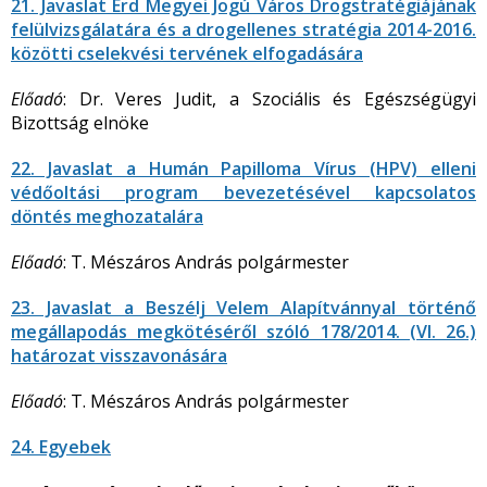
21. Javaslat Érd Megyei Jogú Város Drogstratégiájának
felülvizsgálatára és a drogellenes stratégia 2014-2016.
közötti cselekvési tervének elfogadására
Előadó
: Dr. Veres Judit, a Szociális és Egészségügyi
Bizottság elnöke
22. Javaslat a Humán Papilloma Vírus (HPV) elleni
védőoltási program bevezetésével kapcsolatos
döntés meghozatalára
Előadó
: T. Mészáros András polgármester
23. Javaslat a Beszélj Velem Alapítvánnyal történő
megállapodás megkötéséről szóló 178/2014. (VI. 26.)
határozat visszavonására
Előadó
: T. Mészáros András polgármester
24. Egyebek