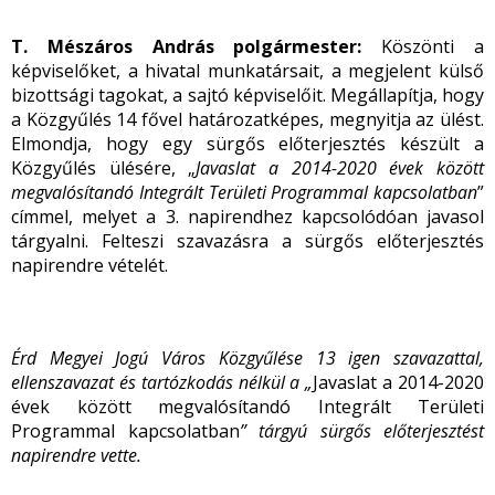
T. Mészáros András polgármester:
Köszönti a
képviselőket, a hivatal munkatársait, a megjelent külső
bizottsági tagokat, a sajtó képviselőit. Megállapítja, hogy
a Közgyűlés 14 fővel határozatképes, megnyitja az ülést.
Elmondja, hogy egy sürgős előterjesztés készült a
Közgyűlés ülésére, „
Javaslat a 2014-2020 évek között
megvalósítandó Integrált Területi Programmal kapcsolatban
”
címmel, melyet a 3. napirendhez kapcsolódóan javasol
tárgyalni. Felteszi szavazásra a sürgős előterjesztés
napirendre vételét.
Érd Megyei Jogú Város Közgyűlése 13 igen szavazattal,
ellenszavazat és tartózkodás nélkül a „
Javaslat a 2014-2020
évek között megvalósítandó Integrált Területi
Programmal kapcsolatban
” tárgyú sürgős előterjesztést
napirendre vette.