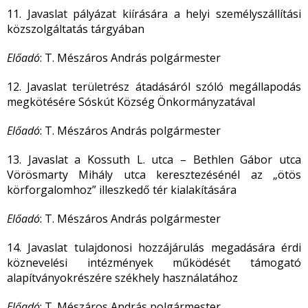
11. Javaslat pályázat kiírására a helyi személyszállítási
közszolgáltatás tárgyában
Előadó
: T. Mészáros András polgármester
12. Javaslat területrész átadásáról szóló megállapodás
megkötésére Sóskút Község Önkormányzatával
Előadó
: T. Mészáros András polgármester
13. Javaslat a Kossuth L. utca – Bethlen Gábor utca
Vörösmarty Mihály utca keresztezésénél az „ötös
körforgalomhoz” illeszkedő tér kialakítására
Előadó
: T. Mészáros András polgármester
14. Javaslat tulajdonosi hozzájárulás megadására érdi
köznevelési intézmények működését támogató
alapítványokrészére székhely használatához
Előadó
: T. Mészáros András polgármester