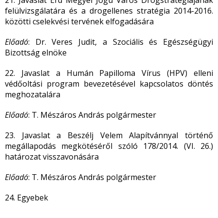
21. Javaslat Érd Megyei Jogú Város Drogstratégiájának
felülvizsgálatára és a drogellenes stratégia 2014-2016.
közötti cselekvési tervének elfogadására
Előadó
: Dr. Veres Judit, a Szociális és Egészségügyi
Bizottság elnöke
22. Javaslat a Humán Papilloma Vírus (HPV) elleni
védőoltási program bevezetésével kapcsolatos döntés
meghozatalára
Előadó
: T. Mészáros András polgármester
23. Javaslat a Beszélj Velem Alapítvánnyal történő
megállapodás megkötéséről szóló 178/2014. (VI. 26.)
határozat visszavonására
Előadó
: T. Mészáros András polgármester
24. Egyebek