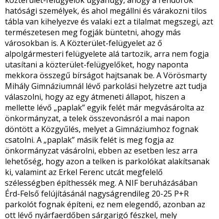
közterület-felügyelők ugyanúgy, ahogy a rendőrök
hatósági személyek, és ahol megállni és várakozni tilos
tábla van kihelyezve és valaki ezt a tilalmat megszegi, azt
természetesen meg fogják büntetni, ahogy más
városokban is. A Közterület-felügyelet az ő
alpolgármesteri felügyelete alá tartozik, arra nem fogja
utasítani a közterület-felügyelőket, hogy naponta
mekkora összegű bírságot hajtsanak be. A Vörösmarty
Mihály Gimnáziumnál lévő parkolási helyzetre azt tudja
válaszolni, hogy az egy átmeneti állapot, hiszen a
mellette lévő „paplak” egyik felét már megvásárolta az
önkormányzat, a telek összevonásról a mai napon
döntött a Közgyűlés, melyet a Gimnáziumhoz fognak
csatolni. A „paplak” másik felét is meg fogja az
önkormányzat vásárolni, ebben az esetben lesz arra
lehetőség, hogy azon a telken is parkolókat alakítsanak
ki, valamint az Erkel Ferenc utcát megfelelő
szélességben építhessék meg. A NIF beruházásában
Érd-Felső felújításánál nagyságrendileg 20-25 P+R
parkolót fognak építeni, ez nem elegendő, azonban az
ott lévő nyárfaerdőben sárgarigó fészkel, mely