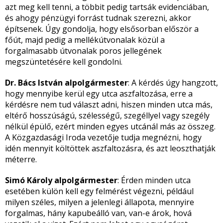
azt meg kell tenni, a többit pedig tartsák evidenciában,
és ahogy pénzügyi forrást tudnak szerezni, akkor
építsenek. Úgy gondolja, hogy elsősorban először a
főút, majd pedig a mellékútvonalak közül a
forgalmasabb útvonalak poros jellegének
megszüntetésére kell gondolni.
Dr. Bács István alpolgármester
: A kérdés úgy hangzott,
hogy mennyibe kerül egy utca aszfaltozása, erre a
kérdésre nem tud választ adni, hiszen minden utca más,
eltérő hosszúságú, szélességű, szegéllyel vagy szegély
nélkül épülő, ezért minden egyes utcánál más az összeg.
A Közgazdasági Iroda vezetője tudja megnézni, hogy
idén mennyit költöttek aszfaltozásra, és azt leoszthatják
méterre.
Simó Károly alpolgármester
: Érden minden utca
esetében külön kell egy felmérést végezni, például
milyen széles, milyen a jelenlegi állapota, mennyire
forgalmas, hány kapubeálló van, van-e árok, hová