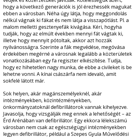
védjék és közérzetüket javítsák. Kötelességük azért,
hogy a következő generációk is jól érezhessék magukat
ebben a városban. Néha úgy látja, hogy meggondolás
nélkül vágnak ki fákat és nem látja a visszapótlást. Pl. a
malom melletti gesztenyefák kivágása. Kéri, hogyha
tudják, hogy az elmúlt években mennyi fát vágtak ki,
illetve hogy mennyit pótoltak, akkor azt hozzák
nyilvánosságra. Szerinte a fák megvédése, megóvása
érdekében megérné a városnak legalább a közterületek
vonatkozásában egy fa regiszter elkészítése. Tudja,
hogy ez hihetetlen nagy munka, de ebbe a civileket is be
lehetne vonni. A kínai császárfa nem idevaló, amit
sokfelé látott már.
Sok helyen, akár magánszemélyeknél, akár
intézményekben, közintézményekben,
önkormányzatoknál defibrillátorok vannak kihelyezve.
Javasolja, hogy vizsgálják meg ennek a lehetőségét – az
Érd Arénában van defibrillátor. Egy ekkora lélekszámú
városban nem csak az egészségügyi intézményekben
legyen defibrillátor, például a Szepes Gyula Művelődési