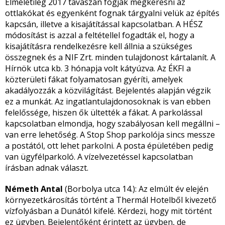
Elméletileg 2017 tavaszán fogják megkeresni az
ottlakókat és egyenként fognak tárgyalni velük az építés
kapcsán, illetve a kisajátítással kapcsolatban. A HÉSZ
módosítást is azzal a feltétellel fogadták el, hogy a
kisajátításra rendelkezésre kell állnia a szükséges
összegnek és a NIF Zrt. minden tulajdonost kártalanít. A
Hírnök utca kb. 3 hónapja volt kátyúzva. Az ÉKFI a
közterületi fákat folyamatosan gyéríti, amelyek
akadályozzák a közvilágítást. Bejelentés alapján végzik
ez a munkát. Az ingatlantulajdonosoknak is van ebben
felelőssége, hiszen ők ültették a fákat. A parkolással
kapcsolatban elmondja, hogy szabályosan kell megállni –
van erre lehetőség. A Stop Shop parkolója sincs messze
a postától, ott lehet parkolni. A posta épületében pedig
van ügyfélparkoló. A vízelvezetéssel kapcsolatban
írásban adnak választ.
Németh Antal
(Borbolya utca 14.): Az elmúlt év elején
környezetkárosítás történt a Thermál Hotelből kivezető
vízfolyásban a Dunától kifelé. Kérdezi, hogy mit történt
ez ügyben. Bejelentőként érintett az ügyben, de