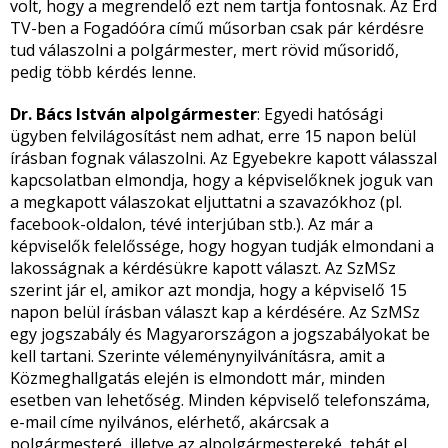
volt, hogy a megrendelő ezt nem tartja fontosnak. Az Érd
TV-ben a Fogadóóra című műsorban csak pár kérdésre
tud válaszolni a polgármester, mert rövid műsoridő,
pedig több kérdés lenne.
Dr. Bács István alpolgármester
: Egyedi hatósági
ügyben felvilágosítást nem adhat, erre 15 napon belül
írásban fognak válaszolni. Az Egyebekre kapott válasszal
kapcsolatban elmondja, hogy a képviselőknek joguk van
a megkapott válaszokat eljuttatni a szavazókhoz (pl.
facebook-oldalon, tévé interjúban stb.). Az már a
képviselők felelőssége, hogy hogyan tudják elmondani a
lakosságnak a kérdésükre kapott választ. Az SzMSz
szerint jár el, amikor azt mondja, hogy a képviselő 15
napon belül írásban választ kap a kérdésére. Az SzMSz
egy jogszabály és Magyarországon a jogszabályokat be
kell tartani. Szerinte véleménynyilvánításra, amit a
Közmeghallgatás elején is elmondott már, minden
esetben van lehetőség. Minden képviselő telefonszáma,
e-mail címe nyilvános, elérhető, akárcsak a
polgármesteré, illetve az alpolgármestereké, tehát el