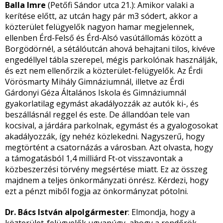
Balla Imre
(Petőfi Sándor utca 21.): Amikor valaki a
kerítése előtt, az utcán hagy pár m
3
sódert, akkor a
közterület felügyelők nagyon hamar megjelennek,
ellenben Érd-Felső és Érd-Alsó vasútállomás között a
Borgödörnél, a sétálóutcán ahová behajtani tilos, kivéve
engedéllyel tábla szerepel, mégis parkolónak használják,
és ezt nem ellenőrzik a közterület-felügyelők. Az Érdi
Vörösmarty Mihály Gimnáziumnál, illetve az Érdi
Gárdonyi Géza Általános Iskola és Gimnáziumnál
gyakorlatilag egymást akadályozzák az autók ki-, és
beszállásnál reggel és este. De állandóan tele van
kocsival, a járdára parkolnak, egymást és a gyalogosokat
akadályozzák, így nehéz közlekedni. Nagyszerű, hogy
megtörtént a csatornázás a városban. Azt olvasta, hogy
a támogatásból 1,4 milliárd Ft-ot visszavontak a
közbeszerzési törvény megsértése miatt. Ez az összeg
majdnem a teljes önkormányzati önrész. Kérdezi, hogy
ezt a pénzt miből fogja az önkormányzat pótolni.
Dr. Bács István alpolgármester
: Elmondja, hogy a