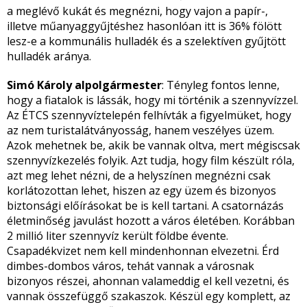
a meglévő kukát és megnézni, hogy vajon a papír-,
illetve műanyaggyűjtéshez hasonlóan itt is 36% fölött
lesz-e a kommunális hulladék és a szelektíven gyűjtött
hulladék aránya.
Simó Károly alpolgármester
: Tényleg fontos lenne,
hogy a fiatalok is lássák, hogy mi történik a szennyvízzel.
Az ÉTCS szennyvíztelepén felhívták a figyelmüket, hogy
az nem turistalátványosság, hanem veszélyes üzem.
Azok mehetnek be, akik be vannak oltva, mert mégiscsak
szennyvízkezelés folyik. Azt tudja, hogy film készült róla,
azt meg lehet nézni, de a helyszínen megnézni csak
korlátozottan lehet, hiszen az egy üzem és bizonyos
biztonsági előírásokat be is kell tartani. A csatornázás
életminőség javulást hozott a város életében. Korábban
2 millió liter szennyvíz került földbe évente.
Csapadékvizet nem kell mindenhonnan elvezetni. Érd
dimbes-dombos város, tehát vannak a városnak
bizonyos részei, ahonnan valameddig el kell vezetni, és
vannak összefüggő szakaszok. Készül egy komplett, az