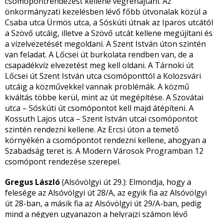
csomópontrendezést kellene végrehajtani. Az
önkormányzati kezelésben lévő főbb útvonalak közül a
Csaba utca Ürmös utca, a Sóskúti útnak az Iparos utcától
a Szövő utcáig, illetve a Szövő utcát kellene megújítani és
a vízelvezetését megoldani. A Szent István úton szintén
van feladat. A Lőcsei út burkolata rendben van, de a
csapadékvíz elvezetést meg kell oldani. A Tárnoki út
Lőcsei út Szent István utca csomóponttól a Kolozsvári
utcáig a közművekkel vannak problémák. A közmű
kiváltás többe kerül, mint az út megépítése. A Szovátai
utca – Sóskúti út csomópontot kell majd átépíteni. A
Kossuth Lajos utca – Szent István utcai csomópontot
szintén rendezni kellene. Az Ercsi úton a temető
környékén a csomópontot rendezni kellene, ahogyan a
Szabadság teret is. A Modern Városok Programban 12
csomópont rendezése szerepel.
Gregus László
(Alsóvölgyi út 29.): Elmondja, hogy a
felesége az Alsóvölgyi út 28/A, az egyik fia az Alsóvölgyi
út 28-ban, a másik fia az Alsóvölgyi út 29/A-ban, pedig
mind a négyen ugyanazon a helyrajzi számon lévő