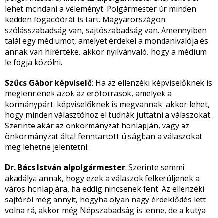
lehet mondani a véleményt. Polgármester úr minden
kedden fogadóórát is tart. Magyarországon
szólásszabadság van, sajtószabadság van. Amennyiben
talál egy médiumot, amelyet érdekel a mondanivalója és
annak van hírértéke, akkor nyilvánvaló, hogy a médium
le fogja közölni.
Szűcs Gábor képviselő
: Ha az ellenzéki képviselőknek is
meglennének azok az erőforrások, amelyek a
kormánypárti képviselőknek is megvannak, akkor lehet,
hogy minden választóhoz el tudnák juttatni a válaszokat.
Szerinte akár az önkormányzat honlapján, vagy az
önkormányzat által fenntartott újságban a válaszokat
meg lehetne jelentetni.
Dr. Bács István alpolgármester
: Szerinte semmi
akadálya annak, hogy ezek a válaszok felkerüljenek a
város honlapjára, ha eddig nincsenek fent. Az ellenzéki
sajtóról még annyit, hogyha olyan nagy érdeklődés lett
volna rá, akkor még Népszabadság is lenne, de a kutya