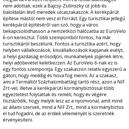
nem adottak, ezek a Bajcsy-Zsilinszky út jobb és
baloldalán lévő meredek utcaszakaszok. A kerékpárút
építése mástól nem vesz el forrást. Egy turisztikai jellegű
kerékpárút építéséről van szó, hogy a város
bekapcsolódhasson a nemzetközi hálózatba az EuroVelo
6-on keresztül. Több szempontból fontos, ha már
turisztikáról beszélünk. Fontos a turisztika azért, hogy
helyben vállalkozások, kisvállalkozások kapjanak esélyt,
a helyi gazdaság erősödjön, munkahelyek jöjjenek létre,
helyi adóbevétel keletkezzen. Az EuroVelo 6-nak ez is
egy fontos szempontja. Egy szakaszon relatív egyszerű a
gáton, hogy meddig és hova fog menni. Az a szakasz,
ami a Termáltól Százhalombattáig tartó rész, azon a NIF
Zrt-vel, illetve a kerékpárúti kormánybiztossal több
egyeztetést folytattak és reméli, hogy év végére
tisztázódik, hogy melyik lesz az a nyomvonal, amit mind
az állami szervek, mind a NIF Zrt., mind a kormánybiztos
el tud fogadni, de az érdiek véleményét is szeretnék
érvényesíteni.