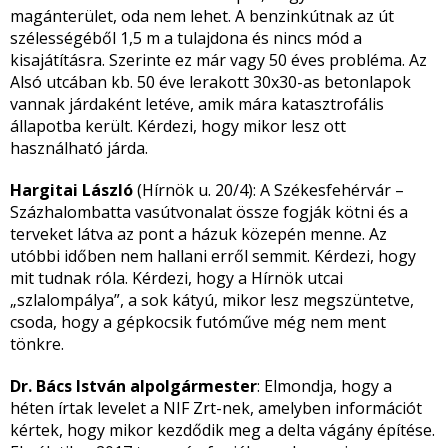
magánterület, oda nem lehet. A benzinkútnak az út
szélességéből 1,5 m a tulajdona és nincs mód a
kisajátításra. Szerinte ez már vagy 50 éves probléma. Az
Alsó utcában kb. 50 éve lerakott 30x30-as betonlapok
vannak járdaként letéve, amik mára katasztrofális
állapotba került. Kérdezi, hogy mikor lesz ott
használható járda.
Hargitai László
(Hírnök u. 20/4): A Székesfehérvár –
Százhalombatta vasútvonalat össze fogják kötni és a
terveket látva az pont a házuk közepén menne. Az
utóbbi időben nem hallani erről semmit. Kérdezi, hogy
mit tudnak róla. Kérdezi, hogy a Hírnök utcai
„szlalompálya”, a sok kátyú, mikor lesz megszüntetve,
csoda, hogy a gépkocsik futóműve még nem ment
tönkre.
Dr. Bács István alpolgármester
: Elmondja, hogy a
héten írtak levelet a NIF Zrt-nek, amelyben információt
kértek, hogy mikor kezdődik meg a delta vágány építése.