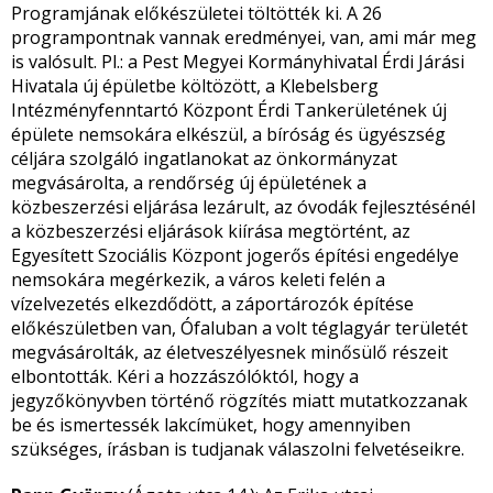
Programjának előkészületei töltötték ki. A 26
programpontnak vannak eredményei, van, ami már meg
is valósult. Pl.: a Pest Megyei Kormányhivatal Érdi Járási
Hivatala új épületbe költözött, a Klebelsberg
Intézményfenntartó Központ Érdi Tankerületének új
épülete nemsokára elkészül, a bíróság és ügyészség
céljára szolgáló ingatlanokat az önkormányzat
megvásárolta, a rendőrség új épületének a
közbeszerzési eljárása lezárult, az óvodák fejlesztésénél
a közbeszerzési eljárások kiírása megtörtént, az
Egyesített Szociális Központ jogerős építési engedélye
nemsokára megérkezik, a város keleti felén a
vízelvezetés elkezdődött, a záportározók építése
előkészületben van, Ófaluban a volt téglagyár területét
megvásárolták, az életveszélyesnek minősülő részeit
elbontották. Kéri a hozzászólóktól, hogy a
jegyzőkönyvben történő rögzítés miatt mutatkozzanak
be és ismertessék lakcímüket, hogy amennyiben
szükséges, írásban is tudjanak válaszolni felvetéseikre.