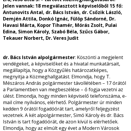
Jelen vannak:
18 megválasztott képviselőből 15 fő:
Antunovits Antal, dr. Bács István, dr. Csőzik László,
Demjén Attila, Donkó Ignác, Fülöp Sándorné, Dr.
Havasi Márta, Kopor Tihamér, Mórás Zsolt, Pulai
Edina, Simon Károly, Szabó Béla, Szűcs Gábor,
Tekauer Norbert, Dr. Veres Judit
dr. Bács István alpolgármester
: Köszönti a megjelent
vendégeket, a képviselőket és a hivatal munkatársait,
megállapítja, hogy a Közgyűlés határozatképes,
megnyitja a Közmeghallgatást. Elmondja, hogy T.
Mészáros András polgármester távollétében – 17 órától
a Parlamentben van megbeszélése – ő fogja vezetni az
ülést. Elmondja, hogy minden képviselő telefonszáma, e-
mail címe nyilvános, elérhető. Polgármester úr minden
kedden 9 órától fogadóórát tart, amelyről feljegyzést
vezetnek. A két alpolgármester, Simó Károly és dr. Bács
István is tart fogadóórát, de azon kívül is elérhetőek.
Elmondja, hogy az elmúlt egy évet a Modern Városok