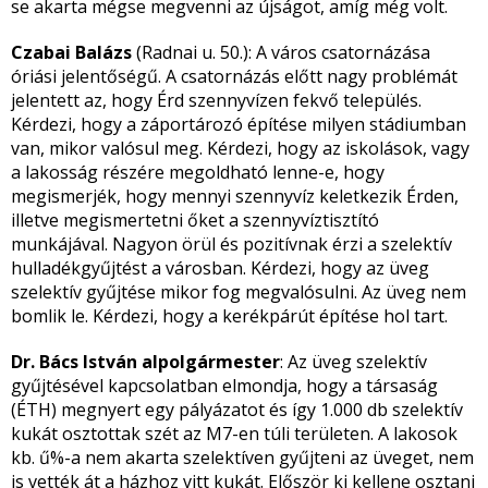
se akarta mégse megvenni az újságot, amíg még volt.
Czabai Balázs
(Radnai u. 50.): A város csatornázása
óriási jelentőségű. A csatornázás előtt nagy problémát
jelentett az, hogy Érd szennyvízen fekvő település.
Kérdezi, hogy a záportározó építése milyen stádiumban
van, mikor valósul meg. Kérdezi, hogy az iskolások, vagy
a lakosság részére megoldható lenne-e, hogy
megismerjék, hogy mennyi szennyvíz keletkezik Érden,
illetve megismertetni őket a szennyvíztisztító
munkájával. Nagyon örül és pozitívnak érzi a szelektív
hulladékgyűjtést a városban. Kérdezi, hogy az üveg
szelektív gyűjtése mikor fog megvalósulni. Az üveg nem
bomlik le. Kérdezi, hogy a kerékpárút építése hol tart.
Dr. Bács István alpolgármester
: Az üveg szelektív
gyűjtésével kapcsolatban elmondja, hogy a társaság
(ÉTH) megnyert egy pályázatot és így 1.000 db szelektív
kukát osztottak szét az M7-en túli területen. A lakosok
kb. ű%-a nem akarta szelektíven gyűjteni az üveget, nem
is vették át a házhoz vitt kukát. Először ki kellene osztani