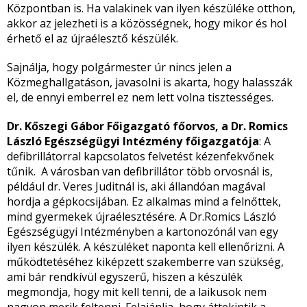
Központban is. Ha valakinek van ilyen készüléke otthon,
akkor az jelezheti is a közösségnek, hogy mikor és hol
érhető el az újraélesztő készülék.
Sajnálja, hogy polgármester úr nincs jelen a
Közmeghallgatáson, javasolni is akarta, hogy halasszák
el, de ennyi emberrel ez nem lett volna tisztességes.
Dr. Kőszegi Gábor Főigazgató főorvos, a Dr. Romics
László Egészségügyi Intézmény főigazgatója
: A
defibrillátorral kapcsolatos felvetést kézenfekvőnek
tűnik. A városban van defibrillátor több orvosnál is,
például dr. Veres Juditnál is, aki állandóan magával
hordja a gépkocsijában. Ez alkalmas mind a felnőttek,
mind gyermekek újraélesztésére. A Dr.Romics László
Egészségügyi Intézményben a kartonozónál van egy
ilyen készülék. A készüléket naponta kell ellenőrizni. A
működtetéséhez kiképzett szakemberre van szükség,
ami bár rendkívül egyszerű, hiszen a készülék
megmondja, hogy mit kell tenni, de a laikusok nem