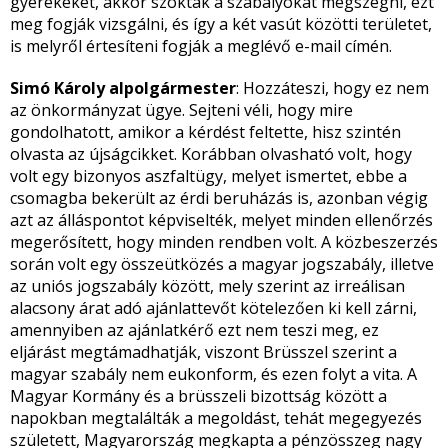
gyerekeket, akkor szokták a szabályokat megszegni, ezt
meg fogják vizsgálni, és így a két vasút közötti területet,
is melyről értesíteni fogják a meglévő e-mail címén.
Simó Károly alpolgármester
: Hozzáteszi, hogy ez nem
az önkormányzat ügye. Sejteni véli, hogy mire
gondolhatott, amikor a kérdést feltette, hisz szintén
olvasta az újságcikket. Korábban olvasható volt, hogy
volt egy bizonyos aszfaltügy, melyet ismertet, ebbe a
csomagba bekerült az érdi beruházás is, azonban végig
azt az álláspontot képviselték, melyet minden ellenőrzés
megerősített, hogy minden rendben volt. A közbeszerzés
során volt egy összeütközés a magyar jogszabály, illetve
az uniós jogszabály között, mely szerint az irreálisan
alacsony árat adó ajánlattevőt kötelezően ki kell zárni,
amennyiben az ajánlatkérő ezt nem teszi meg, ez
eljárást megtámadhatják, viszont Brüsszel szerint a
magyar szabály nem eukonform, és ezen folyt a vita. A
Magyar Kormány és a brüsszeli bizottság között a
napokban megtalálták a megoldást, tehát megegyezés
született, Magyarország megkapta a pénzösszeg nagy