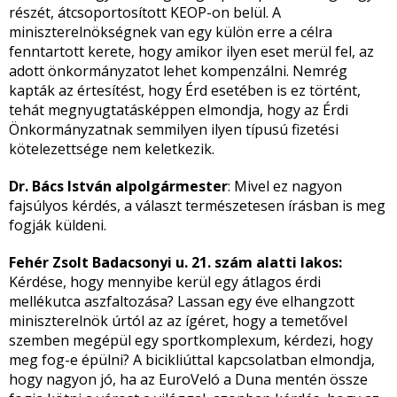
részét, átcsoportosított KEOP-on belül. A
miniszterelnökségnek van egy külön erre a célra
fenntartott kerete, hogy amikor ilyen eset merül fel, az
adott önkormányzatot lehet kompenzálni. Nemrég
kapták az értesítést, hogy Érd esetében is ez történt,
tehát megnyugtatásképpen elmondja, hogy az Érdi
Önkormányzatnak semmilyen ilyen típusú fizetési
kötelezettsége nem keletkezik.
Dr. Bács István alpolgármester
: Mivel ez nagyon
fajsúlyos kérdés, a választ természetesen írásban is meg
fogják küldeni.
Fehér Zsolt Badacsonyi u. 21. szám alatti lakos:
Kérdése, hogy mennyibe kerül egy átlagos érdi
mellékutca aszfaltozása? Lassan egy éve elhangzott
miniszterelnök úrtól az az ígéret, hogy a temetővel
szemben megépül egy sportkomplexum, kérdezi, hogy
meg fog-e épülni? A bicikliúttal kapcsolatban elmondja,
hogy nagyon jó, ha az EuroVeló a Duna mentén össze