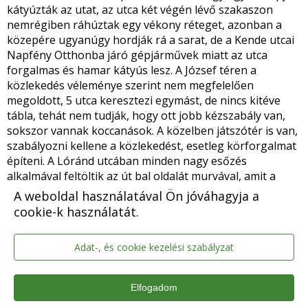
kátyúzták az utat, az utca két végén lévő szakaszon
nemrégiben ráhúztak egy vékony réteget, azonban a
közepére ugyanúgy hordják rá a sarat, de a Kende utcai
Napfény Otthonba járó gépjárművek miatt az utca
forgalmas és hamar kátyús lesz. A József téren a
közlekedés véleménye szerint nem megfelelően
megoldott, 5 utca keresztezi egymást, de nincs kitéve
tábla, tehát nem tudják, hogy ott jobb kézszabály van,
sokszor vannak koccanások. A közelben játszótér is van,
szabályozni kellene a közlekedést, esetleg körforgalmat
építeni. A Lóránd utcában minden nagy esőzés
alkalmával feltöltik az út bal oldalát murvával, amit a
következő eső lemos, a tél közeledtével nem fogják tudni
A weboldal használatával Ön jóváhagyja a
hol az árok. Az út jobb oldala nem vezeti el a vizet, mert
cookie-k használatát.
nincs karbantartva, és nem arra folyik a víz.
Folyamatosan jelzik, hogy az utcában sötét van, mert
Adat-, és cookie kezelési szabályzat
csak minden második oszlopon van világítás.
Dr. Bács István alpolgármester
: A Lóránd utca
Elfogadom
állapotát megvizsgáltatja az ÉKFI munkatársaival, a jobb