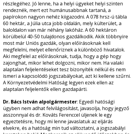
részlegéhez. Jó lenne, ha a helyi ügyeket helyi szinten
rendeznék, mert ezt humánusabbnak tartaná, a
papírokon nagyon nehéz kiigazodni. A 078 hrsz-ú tábla
60 hektár, a Júlia utca jobb oldalán, mely külterület, a
baloldalon van már néhány lakóház. A 60 hektáron
körülbelül 40-50 tulajdonos gazdálkodik. Akik többnyire
most már Uniós gazdák, olyan előírásoknak kell
megfelelni, melyet ellenőriznek a különböző hivatalok.
Aki megfelel az előírásoknak, tudja, hogy a gép hogy
zajonghat, mikor lehet dolgozni, mikor nem. Ha valaki
alaptalan feljelentéseket tesz bizonyíték nélkül és nem
ismeri a kapcsolódó jogszabályokat, azt ki kellene szűrni.
A Környezetvédelmi Hatóság legyen ezek ellen az
alaptalan feljelentők ellen gazdapárti.
Dr. Bács István alpolgármester
: Egyedi hatósági
ügyben nem adhat felvilágosítást, javasolja, hogy jegyző
asszonnyal és dr. Kováts Ferenccel üljenek le egy
egyeztetésre, hogy mi lenne javaslatuk az eljárás
elvekre, és a hatóság min tud változtatni, a jogszabályi