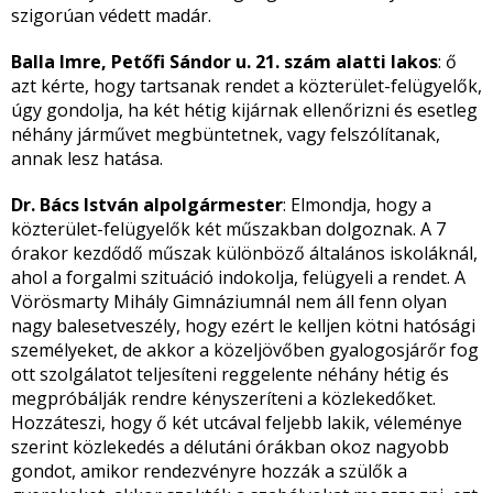
szigorúan védett madár.
Balla Imre, Petőfi Sándor u. 21. szám alatti lakos
: ő
azt kérte, hogy tartsanak rendet a közterület-felügyelők,
úgy gondolja, ha két hétig kijárnak ellenőrizni és esetleg
néhány járművet megbüntetnek, vagy felszólítanak,
annak lesz hatása.
Dr. Bács István alpolgármester
: Elmondja, hogy a
közterület-felügyelők két műszakban dolgoznak. A 7
órakor kezdődő műszak különböző általános iskoláknál,
ahol a forgalmi szituáció indokolja, felügyeli a rendet. A
Vörösmarty Mihály Gimnáziumnál nem áll fenn olyan
nagy balesetveszély, hogy ezért le kelljen kötni hatósági
személyeket, de akkor a közeljövőben gyalogosjárőr fog
ott szolgálatot teljesíteni reggelente néhány hétig és
megpróbálják rendre kényszeríteni a közlekedőket.
Hozzáteszi, hogy ő két utcával feljebb lakik, véleménye
szerint közlekedés a délutáni órákban okoz nagyobb
gondot, amikor rendezvényre hozzák a szülők a