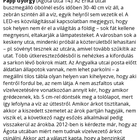
Papp György
(Ágota utca 14.): Az Erika utcai
buszmegálló öbölnél esős időben 30-40 cm víz áll, a
zebrán szintén áll a víz, egyik helyről sem vezetik el. A
LED-es közvilágítással kapcsolatban megjegyzi, hogy
sok helyen nem ér el a világítás a földig – sok fát kellene
megnyesni, eltakarják a lámpatesteket. A városban sok a
keskeny utca, mindenki próbál a közterületből lehasítani
– pl. sövényt tesznek az utcára, amivel tovább szűkítik az
utat. Több útkereszteződésből is nehézkes a kifordulás
a sarkon lévő bokrok miatt. Az Angyalka utcai posta előtt
áldatlan állapotok vannak, nem lehet parkolni – a
megállni tilos tábla olyan helyen van kihelyezve, hogy aki
fentről fordul be, az nem látja. A nem aszfaltos utak
vízelvezetésére vonatkozóan annyit kér, hogy amikor
grédezenek, kb. 5 cm-rel döntsék meg a tolólapot, mert
így lefolyna a víz az úttestről. Amikor árkot tisztítanak,
akkor a kiszedett szemetet az árok partján hagyják, nem
viszik el, a következő nagy esőzés alkalmával pedig
visszakerül az árokba. 2012-ben is kérdezte már, hogy az
Ágota utcában miért nem tudnak vízelvezető árkot
csinálni. Akkor azt a választ kapta, hogy a benzinkút