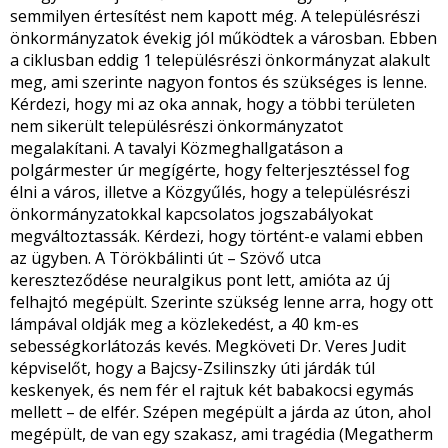
semmilyen értesítést nem kapott még. A településrészi
önkormányzatok évekig jól működtek a városban. Ebben
a ciklusban eddig 1 településrészi önkormányzat alakult
meg, ami szerinte nagyon fontos és szükséges is lenne.
Kérdezi, hogy mi az oka annak, hogy a többi területen
nem sikerült településrészi önkormányzatot
megalakítani. A tavalyi Közmeghallgatáson a
polgármester úr megígérte, hogy felterjesztéssel fog
élni a város, illetve a Közgyűlés, hogy a településrészi
önkormányzatokkal kapcsolatos jogszabályokat
megváltoztassák. Kérdezi, hogy történt-e valami ebben
az ügyben. A Törökbálinti út – Szövő utca
kereszteződése neuralgikus pont lett, amióta az új
felhajtó megépült. Szerinte szükség lenne arra, hogy ott
lámpával oldják meg a közlekedést, a 40 km-es
sebességkorlátozás kevés. Megköveti Dr. Veres Judit
képviselőt, hogy a Bajcsy-Zsilinszky úti járdák túl
keskenyek, és nem fér el rajtuk két babakocsi egymás
mellett – de elfér. Szépen megépült a járda az úton, ahol
megépült, de van egy szakasz, ami tragédia (Megatherm