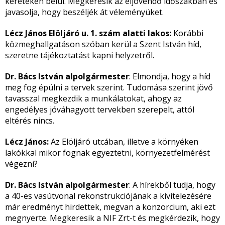
kereteken belül. Megkeresik az eljövendő időszakban és
javasolja, hogy beszéljék át véleményüket.
Lécz János Elöljáró u. 1. szám alatti lakos:
Korábbi
közmeghallgatáson szóban kerül a Szent István híd,
szeretne tájékoztatást kapni helyzetről.
Dr. Bács István alpolgármester
: Elmondja, hogy a híd
meg fog épülni a tervek szerint. Tudomása szerint jövő
tavasszal megkezdik a munkálatokat, ahogy az
engedélyes jóváhagyott tervekben szerepelt, attól
eltérés nincs.
Lécz János:
Az Elöljáró utcában, illetve a környéken
lakókkal mikor fognak egyeztetni, környezetfelmérést
végezni?
Dr. Bács István alpolgármester
: A hírekből tudja, hogy
a 40-es vasútvonal rekonstrukciójának a kivitelezésére
már eredményt hirdettek, megvan a konzorcium, aki ezt
megnyerte. Megkeresik a NIF Zrt-t és megkérdezik, hogy