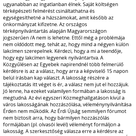
ugyanabban az ingatlanban élnek. Saját költségen
térképészeti felmérést csináltathatna és
egységesíthetné a házszámokat, amit később az
önkormányzat kifizetne. Az országos
térképnyilvántartás alapján Magyarországon
jogszerűen /A nem is lehetne. Ettől még a problémája
nem oldódott meg, tehát az, hogy mind a négyen külön
lakcímen szerepelnek. Kérdezi, hogy a mi a teendője,
hogy egy lakcímen legyenek nyilvántartva. A
Közgyűlésen az Egyebek napirendnél több felmerülő
kérdésre is az a válasz, hogy arra a képviselő 15 napon
belül írásban kap választ. A lakosság részére a
tájékoztatás itt véget is ér, a válasz nem jut el hozzájuk.
Jó lenne, ha ezeket valamilyen formában a lakosság is
megtudná. Az évi egyszeri Közmeghallgatáson kívül a
város lakosságának hozzászólása, véleménynyilvánítása
Érden nem működik. Az Érdi Újság semmilyen fórumot
nem biztosít arra, hogy bármilyen hozzászólás
formájában (pl. olvasói levél) véleményt formáljon a
lakosság. A szerkesztőség válasza erre a kérdésre az