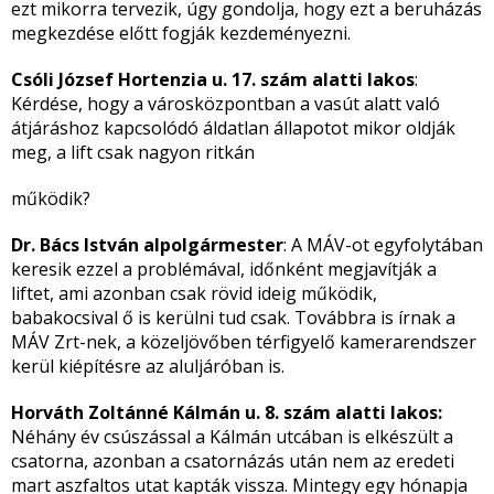
ezt mikorra tervezik, úgy gondolja, hogy ezt a beruházás
megkezdése előtt fogják kezdeményezni.
Csóli József Hortenzia u. 17. szám alatti lakos
:
Kérdése, hogy a városközpontban a vasút alatt való
átjáráshoz kapcsolódó áldatlan állapotot mikor oldják
meg, a lift csak nagyon ritkán
működik?
Dr. Bács István alpolgármester
: A MÁV-ot egyfolytában
keresik ezzel a problémával, időnként megjavítják a
liftet, ami azonban csak rövid ideig működik,
babakocsival ő is kerülni tud csak. Továbbra is írnak a
MÁV Zrt-nek, a közeljövőben térfigyelő kamerarendszer
kerül kiépítésre az aluljáróban is.
Horváth Zoltánné Kálmán u. 8. szám alatti lakos:
Néhány év csúszással a Kálmán utcában is elkészült a
csatorna, azonban a csatornázás után nem az eredeti
mart aszfaltos utat kapták vissza. Mintegy egy hónapja