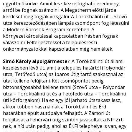
együttműködve. Amint lesz kézzelfogható eredmény,
arról be fognak számolni. A Megatherm előtti járda
kérdését meg fogják vizsgálni. A Törökbálinti út – Szövő
utca kereszteződésében lámpás csomópont fog létesülni
a Modern Városok Program keretében. A
környezetkárosítással kapcsolatban írásban fognak
válaszolni. Felterjesztéssel a településrészi
önkormányzatokkal kapcsolatban még nem éltek.
Simó Károly alpolgármester
: A Törökbálinti út állami
kezelésben lévő út, amit a település határtól (Folyondár
utca, Tetőfedő utca) az Iparos útig tartó szakasznál az
utat kellene felújítani. Két csomópontot pedig
biztonságosabbá kellene tenni (Szövő utca – Folyondár
utca – Törökbálinti út és a Tetőfedő utca – Törökbálinti
úti körforgalom). Ha ez egy jól járható útszakasz lesz,
akkor többen használnák a Törökbálint és Érd
határában épült autópálya felhajtót. A Zámori út
felújítását a Fehérvári útig szintén javasolták a NIF Zrt-
nek, a híd után pedig, ahol az ÉKFI telephelye is van, egy