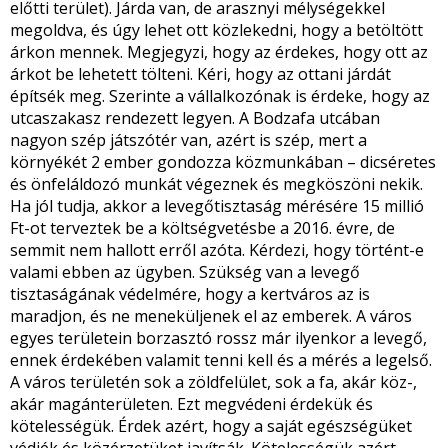
előtti terület). Járda van, de arasznyi mélységekkel
megoldva, és úgy lehet ott közlekedni, hogy a betöltött
árkon mennek. Megjegyzi, hogy az érdekes, hogy ott az
árkot be lehetett tölteni. Kéri, hogy az ottani járdát
építsék meg. Szerinte a vállalkozónak is érdeke, hogy az
utcaszakasz rendezett legyen. A Bodzafa utcában
nagyon szép játszótér van, azért is szép, mert a
környékét 2 ember gondozza közmunkában – dicséretes
és önfeláldozó munkát végeznek és megköszöni nekik.
Ha jól tudja, akkor a levegőtisztaság mérésére 15 millió
Ft-ot terveztek be a költségvetésbe a 2016. évre, de
semmit nem hallott erről azóta. Kérdezi, hogy történt-e
valami ebben az ügyben. Szükség van a levegő
tisztaságának védelmére, hogy a kertváros az is
maradjon, és ne meneküljenek el az emberek. A város
egyes területein borzasztó rossz már ilyenkor a levegő,
ennek érdekében valamit tenni kell és a mérés a legelső.
A város területén sok a zöldfelület, sok a fa, akár köz-,
akár magánterületen. Ezt megvédeni érdekük és
kötelességük. Érdek azért, hogy a saját egészségüket