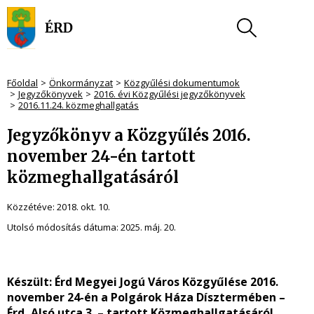
Főoldal
Önkormányzat
Közgyűlési dokumentumok
Jegyzőkönyvek
2016. évi Közgyűlési jegyzőkönyvek
2016.11.24. közmeghallgatás
Jegyzőkönyv a Közgyűlés 2016.
november 24-én tartott
közmeghallgatásáról
Közzétéve:
2018. okt. 10.
Utolsó módosítás dátuma:
2025. máj. 20.
Készült
: Érd Megyei Jogú Város Közgyűlése 2016.
november 24-én a Polgárok Háza Dísztermében –
Érd, Alsó utca 3. – tartott Közmeghallgatásáról.