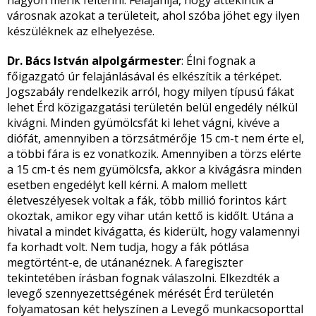
nagyon merik feltenni. Felajánlja, hogy áttekintik a
városnak azokat a területeit, ahol szóba jöhet egy ilyen
készüléknek az elhelyezése.
Dr. Bács István alpolgármester
: Élni fognak a
főigazgató úr felajánlásával és elkészítik a térképet.
Jogszabály rendelkezik arról, hogy milyen típusú fákat
lehet Érd közigazgatási területén belül engedély nélkül
kivágni. Minden gyümölcsfát ki lehet vágni, kivéve a
diófát, amennyiben a törzsátmérője 15 cm-t nem érte el,
a többi fára is ez vonatkozik. Amennyiben a törzs elérte
a 15 cm-t és nem gyümölcsfa, akkor a kivágásra minden
esetben engedélyt kell kérni. A malom mellett
életveszélyesek voltak a fák, több millió forintos kárt
okoztak, amikor egy vihar után kettő is kidőlt. Utána a
hivatal a mindet kivágatta, és kiderült, hogy valamennyi
fa korhadt volt. Nem tudja, hogy a fák pótlása
megtörtént-e, de utánanéznek. A faregiszter
tekintetében írásban fognak válaszolni. Elkezdték a
levegő szennyezettségének mérését Érd területén
folyamatosan két helyszínen a Levegő munkacsoporttal