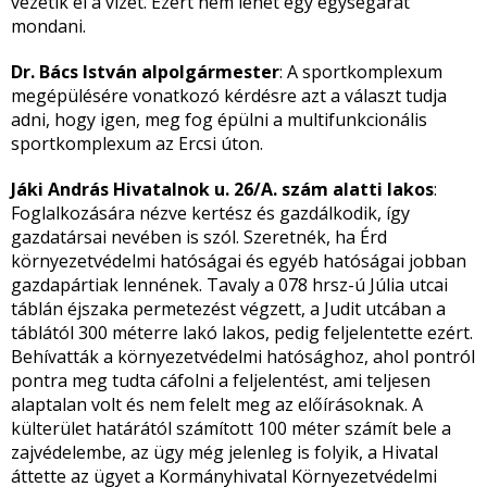
vezetik el a vizet. Ezért nem lehet egy egységárat
mondani.
Dr. Bács István alpolgármester
: A sportkomplexum
megépülésére vonatkozó kérdésre azt a választ tudja
adni, hogy igen, meg fog épülni a multifunkcionális
sportkomplexum az Ercsi úton.
Jáki András Hivatalnok u. 26/A. szám alatti lakos
:
Foglalkozására nézve kertész és gazdálkodik, így
gazdatársai nevében is szól. Szeretnék, ha Érd
környezetvédelmi hatóságai és egyéb hatóságai jobban
gazdapártiak lennének. Tavaly a 078 hrsz-ú Júlia utcai
táblán éjszaka permetezést végzett, a Judit utcában a
táblától 300 méterre lakó lakos, pedig feljelentette ezért.
Behívatták a környezetvédelmi hatósághoz, ahol pontról
pontra meg tudta cáfolni a feljelentést, ami teljesen
alaptalan volt és nem felelt meg az előírásoknak. A
külterület határától számított 100 méter számít bele a
zajvédelembe, az ügy még jelenleg is folyik, a Hivatal
áttette az ügyet a Kormányhivatal Környezetvédelmi