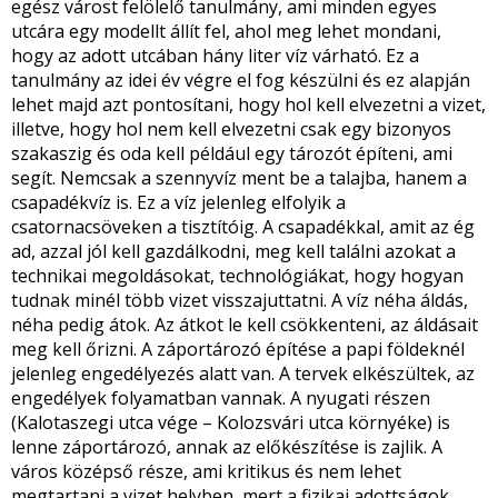
egész várost felölelő tanulmány, ami minden egyes
utcára egy modellt állít fel, ahol meg lehet mondani,
hogy az adott utcában hány liter víz várható. Ez a
tanulmány az idei év végre el fog készülni és ez alapján
lehet majd azt pontosítani, hogy hol kell elvezetni a vizet,
illetve, hogy hol nem kell elvezetni csak egy bizonyos
szakaszig és oda kell például egy tározót építeni, ami
segít. Nemcsak a szennyvíz ment be a talajba, hanem a
csapadékvíz is. Ez a víz jelenleg elfolyik a
csatornacsöveken a tisztítóig. A csapadékkal, amit az ég
ad, azzal jól kell gazdálkodni, meg kell találni azokat a
technikai megoldásokat, technológiákat, hogy hogyan
tudnak minél több vizet visszajuttatni. A víz néha áldás,
néha pedig átok. Az átkot le kell csökkenteni, az áldásait
meg kell őrizni. A záportározó építése a papi földeknél
jelenleg engedélyezés alatt van. A tervek elkészültek, az
engedélyek folyamatban vannak. A nyugati részen
(Kalotaszegi utca vége – Kolozsvári utca környéke) is
lenne záportározó, annak az előkészítése is zajlik. A
város középső része, ami kritikus és nem lehet
megtartani a vizet helyben, mert a fizikai adottságok