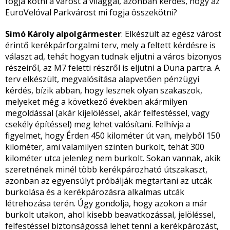
fogja kötni a várost a világgal, azonban kérdés, hogy az
EuroVelóval Parkvárost mi fogja összekötni?
Simó Károly alpolgármester
: Elkészült az egész várost
érintő kerékpárforgalmi terv, mely a feltett kérdésre is
választ ad, tehát hogyan tudnak eljutni a város bizonyos
részeiről, az M7 feletti részről is eljutni a Duna partra. A
terv elkészült, megvalósítása alapvetően pénzügyi
kérdés, bízik abban, hogy lesznek olyan szakaszok,
melyeket még a következő években akármilyen
megoldással (akár kijelöléssel, akár felfestéssel, vagy
csekély építéssel) meg lehet valósítani. Felhívja a
figyelmet, hogy Érden 450 kilométer út van, melyből 150
kilométer, ami valamilyen szinten burkolt, tehát 300
kilométer utca jelenleg nem burkolt. Sokan vannak, akik
szeretnének minél több kerékpározható útszakaszt,
azonban az egyensúlyt próbálják megtartani az utcák
burkolása és a kerékpározásra alkalmas utcák
létrehozása terén. Úgy gondolja, hogy azokon a már
burkolt utakon, ahol kisebb beavatkozással, jelöléssel,
felfestéssel biztonságossá lehet tenni a kerékpározást,