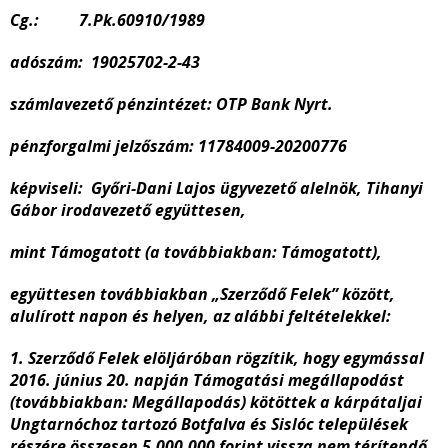
Cg.: 7.Pk.60910/1989
adószám: 19025702-2-43
számlavezető pénzintézet: OTP Bank Nyrt.
pénzforgalmi jelzőszám: 11784009-20200776
képviseli: Győri-Dani Lajos ügyvezető alelnök, Tihanyi
Gábor irodavezető együttesen,
mint Támogatott (a továbbiakban: Támogatott),
együttesen továbbiakban „Szerződő Felek” között,
alulírott napon és helyen, az alábbi feltételekkel:
1. Szerződő Felek elöljáróban rögzítik, hogy egymással
2016. június 20. napján Támogatási megállapodást
(továbbiakban: Megállapodás) kötöttek a kárpátaljai
Ungtarnóchoz tartozó Botfalva és Sislóc települések
részére összesen 5.000.000 forint vissza nem térítendő