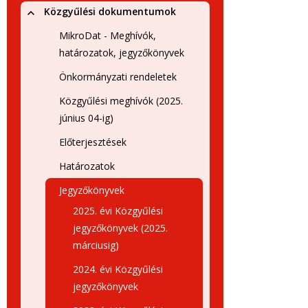
Közgyűlési dokumentumok
MikroDat - Meghívók,
határozatok, jegyzőkönyvek
Önkormányzati rendeletek
Közgyűlési meghívók (2025.
június 04-ig)
Előterjesztések
Határozatok
Jegyzőkönyvek
2025. évi Közgyűlési
jegyzőkönyvek (2025.
márciusig)
2024. évi Közgyűlési
jegyzőkönyvek