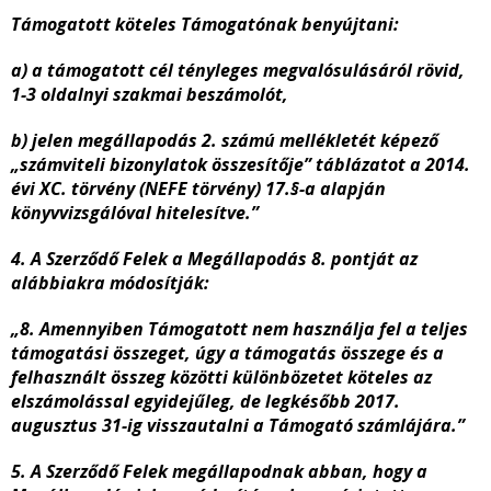
Támogatott köteles Támogatónak benyújtani:
a) a támogatott cél tényleges megvalósulásáról rövid,
1-3 oldalnyi szakmai beszámolót,
b) jelen megállapodás 2. számú mellékletét képező
„számviteli bizonylatok összesítője” táblázatot a 2014.
évi XC. törvény (NEFE törvény) 17.§-a alapján
könyvvizsgálóval hitelesítve.”
4. A Szerződő Felek a Megállapodás 8. pontját az
alábbiakra módosítják:
„8. Amennyiben Támogatott nem használja fel a teljes
támogatási összeget, úgy a támogatás összege és a
felhasznált összeg közötti különbözetet köteles az
elszámolással egyidejűleg, de legkésőbb 2017.
augusztus 31-ig visszautalni a Támogató számlájára.”
5. A Szerződő Felek megállapodnak abban, hogy a