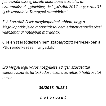
felhasznált összeg közötti különbözetet köteles az
elszámolással egyidejűleg, de legkésőbb 2017. augusztus 31-
ig visszautalni a Támogató számlájára.”
5. A Szerződő Felek megállapodnak abban, hogy a
Megállapodás jelen módosítással nem érintett rendelkezései
változatlanul hatályban maradnak.
6. Jelen szerződésben nem szabályozott kérdésekben a
Ptk. rendelkezései irányadók.”
Érd Megyei Jogú Város Közgyűlése 18 igen szavazattal,
ellenszavazat és tartózkodás nélkül a következő határozatot
hozta:
39/2017. (II.23.)
h a t á r o z a t