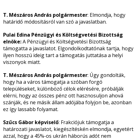
T. Mészáros András polgármester
: Elmondja, hogy
határidő módosításról van szó a javaslatban.
Pulai Edina Pénzügyi és Költségvetési Bizottság
elnöke:
A Pénzügyi és Költségvetési Bizottság
támogatta a javaslatot. Elgondolkodtatónak tartja, hogy
ilyen hosszú ideig tart a támogatás juttatása a helyi
viszonyok miatt.
T. Mészáros András polgármester
: Úgy gondolták,
hogy ha a város támogatja a szóban forgó
településeket, különböző célok elérésére, próbálják
elérni, hogy az összes pénz ott hasznosuljon ahová
szánják, és ne másik állam adójába folyjon be, azonban
ez így lassabb folyamat.
Szűcs Gábor képviselő
: Frakciójuk támogatja a
határozati javaslatot, kiegészítéskén elmondja, egyetért
azzal, hogy a 45%-os ukrán háborús adót nem