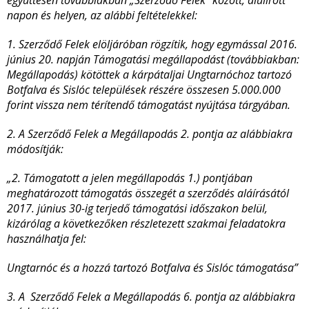
együttesen továbbiakban „Szerződő Felek” között, alulírott
napon és helyen, az alábbi feltételekkel:
1. Szerződő Felek elöljáróban rögzítik, hogy egymással 2016.
június 20. napján Támogatási megállapodást (továbbiakban:
Megállapodás) kötöttek a kárpátaljai Ungtarnóchoz tartozó
Botfalva és Sislóc települések részére összesen 5.000.000
forint vissza nem térítendő támogatást nyújtása tárgyában.
2. A Szerződő Felek a Megállapodás 2. pontja az alábbiakra
módosítják:
„2. Támogatott a jelen megállapodás 1.) pontjában
meghatározott támogatás összegét a szerződés aláírásától
2017. június 30-ig terjedő támogatási időszakon belül,
kizárólag a következőken részletezett szakmai feladatokra
használhatja fel:
Ungtarnóc és a hozzá tartozó Botfalva és Sislóc támogatása”
3. A Szerződő Felek a Megállapodás 6. pontja az alábbiakra