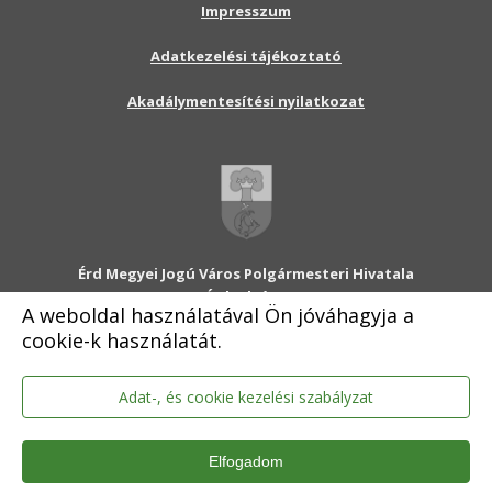
Impresszum
Adatkezelési tájékoztató
Akadálymentesítési nyilatkozat
Érd Megyei Jogú Város Polgármesteri Hivatala
2030 Érd, Alsó utca 1.
A weboldal használatával Ön jóváhagyja a
Levélcím: 2031 Érd, Pf.: 31
cookie-k használatát.
E-mail:
onkormanyzat@erd.hu
Telefonközpont:
06-23-522-300
Ügyfélszolgálat:
06-23-522-301
Adat-, és cookie kezelési szabályzat
Hivatali Kapu: ERDPH
KRID szám: 707189964
Elfogadom