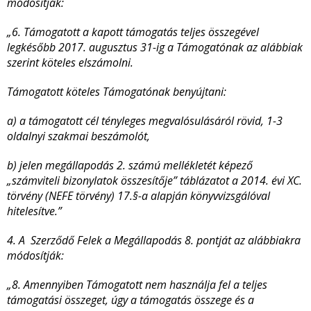
módosítják:
„6. Támogatott a kapott támogatás teljes összegével
legkésőbb 2017. augusztus 31-ig a Támogatónak az alábbiak
szerint köteles elszámolni.
Támogatott köteles Támogatónak benyújtani:
a) a támogatott cél tényleges megvalósulásáról rövid, 1-3
oldalnyi szakmai beszámolót,
b) jelen megállapodás 2. számú mellékletét képező
„számviteli bizonylatok összesítője” táblázatot a 2014. évi XC.
törvény (NEFE törvény) 17.§-a alapján könyvvizsgálóval
hitelesítve.”
4. A Szerződő Felek a Megállapodás 8. pontját az alábbiakra
módosítják:
„8. Amennyiben Támogatott nem használja fel a teljes
támogatási összeget, úgy a támogatás összege és a