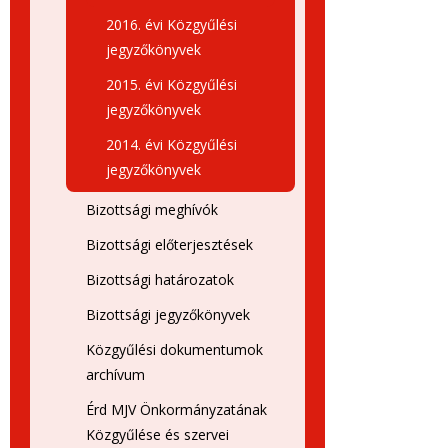
2016. évi Közgyűlési
jegyzőkönyvek
2015. évi Közgyűlési
jegyzőkönyvek
2014. évi Közgyűlési
jegyzőkönyvek
Bizottsági meghívók
Bizottsági előterjesztések
Bizottsági határozatok
Bizottsági jegyzőkönyvek
Közgyűlési dokumentumok
archívum
Érd MJV Önkormányzatának
Közgyűlése és szervei