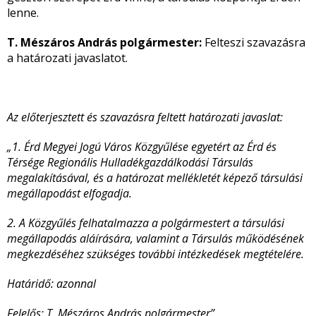
lenne.
T. Mészáros András polgármester:
Felteszi szavazásra
a határozati javaslatot.
Az előterjesztett és szavazásra feltett határozati javaslat:
„1. Érd Megyei Jogú Város Közgyűlése egyetért az Érd és
Térsége Regionális Hulladékgazdálkodási Társulás
megalakításával, és a határozat mellékletét képező társulási
megállapodást elfogadja.
2. A Közgyűlés felhatalmazza a polgármestert a társulási
megállapodás aláírására, valamint a Társulás működésének
megkezdéséhez szükséges további intézkedések megtételére.
Határidő: azonnal
Felelős: T. Mészáros András polgármester”