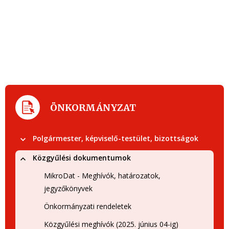
ÖNKORMÁNYZAT
Polgármester, képviselő-testület, bizottságok
Közgyűlési dokumentumok
MikroDat - Meghívók, határozatok,
jegyzőkönyvek
Önkormányzati rendeletek
Közgyűlési meghívók (2025. június 04-ig)