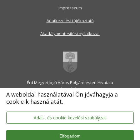
Impresszum
Adatkezelési tájékoztató
Akadálymentesítési nyilatkozat
Érd Megyei Jogú Város Polgármesteri Hivatala
2030 Érd, Alsó utca 1.
A weboldal használatával Ön jóváhagyja a
Levélcím: 2031 Érd, Pf.: 31
cookie-k használatát.
E-mail:
onkormanyzat@erd.hu
Telefonközpont:
06-23-522-300
Ügyfélszolgálat:
06-23-522-301
Adat-, és cookie kezelési szabályzat
Hivatali Kapu: ERDPH
KRID szám: 707189964
Elfogadom