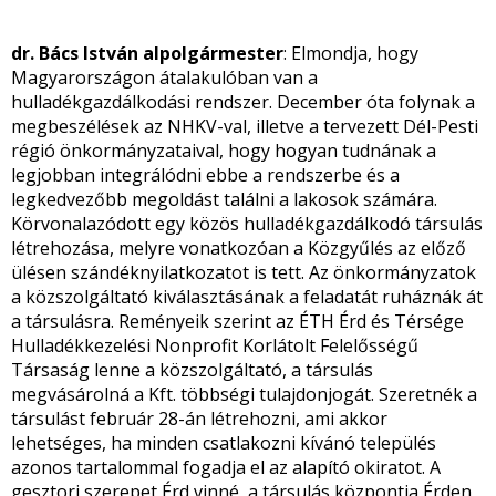
dr. Bács István alpolgármester
: Elmondja, hogy
Magyarországon átalakulóban van a
hulladékgazdálkodási rendszer. December óta folynak a
megbeszélések az NHKV-val, illetve a tervezett Dél-Pesti
régió önkormányzataival, hogy hogyan tudnának a
legjobban integrálódni ebbe a rendszerbe és a
legkedvezőbb megoldást találni a lakosok számára.
Körvonalazódott egy közös hulladékgazdálkodó társulás
létrehozása, melyre vonatkozóan a Közgyűlés az előző
ülésen szándéknyilatkozatot is tett. Az önkormányzatok
a közszolgáltató kiválasztásának a feladatát ruháznák át
a társulásra. Reményeik szerint az ÉTH Érd és Térsége
Hulladékkezelési Nonprofit Korlátolt Felelősségű
Társaság lenne a közszolgáltató, a társulás
megvásárolná a Kft. többségi tulajdonjogát. Szeretnék a
társulást február 28-án létrehozni, ami akkor
lehetséges, ha minden csatlakozni kívánó település
azonos tartalommal fogadja el az alapító okiratot. A
gesztori szerepet Érd vinné, a társulás központja Érden