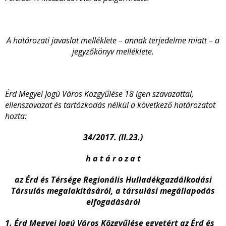
A határozati javaslat melléklete – annak terjedelme miatt – a
jegyzőkönyv melléklete.
Érd Megyei Jogú Város Közgyűlése 18 igen szavazattal,
ellenszavazat és tartózkodás nélkül a következő határozatot
hozta:
34/2017. (II.23.)
h a t á r o z a t
az
Érd és Térsége Regionális Hulladékgazdálkodási
Társulás megalakításáról, a társulási megállapodás
elfogadásáról
1. Érd Megyei Jogú Város Közgyűlése egyetért az
Érd és