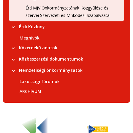
Érd MJV Önkormányzatának Közgyűlése és
szervei Szervezeti és Működési Szabályzata
Érdi Közlöny
Meghívók
Közérdekű adatok
Közbeszerzési dokumentumok
Nemzetiségi önkormányzatok
Lakossági fórumok
ARCHÍVUM