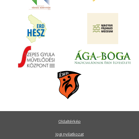
Oldaltérkép
Jogi nyilatkozat