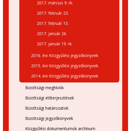
2017. március 9. rk.
2017. február 23.
2017. február 15.
2017. január 26.
2017. január 19. rk.
2016. évi Közgyűlési jegyzőkönyvek
2015. évi Közgyűlési jegyzőkönyvek
2014. évi Közgyűlési jegyzőkönyvek
Bizottsági meghívók
Bizottsági előterjesztések
Bizottsági határozatok
Bizottsági jegyzőkönyvek
Közgyűlési dokumentumok archívum