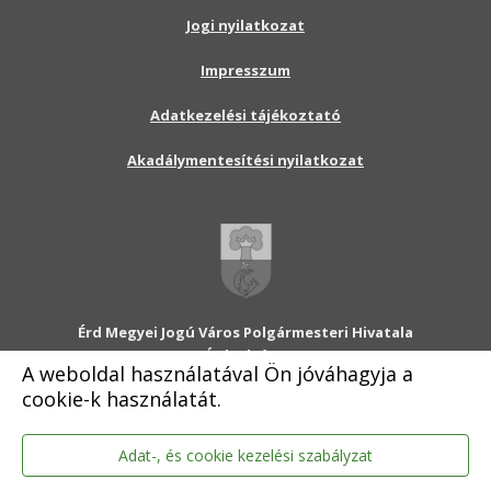
Jogi nyilatkozat
Impresszum
Adatkezelési tájékoztató
Akadálymentesítési nyilatkozat
Érd Megyei Jogú Város Polgármesteri Hivatala
2030 Érd, Alsó utca 1.
A weboldal használatával Ön jóváhagyja a
Levélcím: 2031 Érd, Pf.: 31
cookie-k használatát.
E-mail:
onkormanyzat@erd.hu
Telefonközpont:
06-23-522-300
Ügyfélszolgálat:
06-23-522-301
Adat-, és cookie kezelési szabályzat
Hivatali Kapu: ERDPH