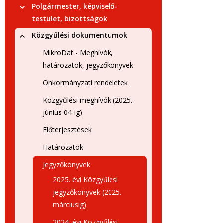
Polgármester, képviselő-
testület, bizottságok
Közgyűlési dokumentumok
MikroDat - Meghívók,
határozatok, jegyzőkönyvek
Önkormányzati rendeletek
Közgyűlési meghívók (2025.
június 04-ig)
Előterjesztések
Határozatok
Jegyzőkönyvek
2025. évi Közgyűlési
jegyzőkönyvek (2025.
márciusig)
2024. évi Közgyűlési