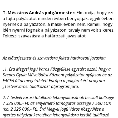
T. Mészáros András polgármester:
Elmondja, hogy ezt
a fajta pályázatot minden évben benyújtják, egyik évben
nyernek a pályázaton, a másik évben nem. Reméli, hogy
idén nyerni fognak a pályázaton, tavaly nem volt sikeres.
Felteszi szavazásra a határozati javaslatot.
Az előterjesztett és szavazásra feltett határozati javaslat:
„1. Érd Megyei Jogú Város Közgyűlése egyetért azzal, hogy a
Szepes Gyula Művelődési Központ pályázatot nyújtson be az
EACEA által meghirdetett Európa a polgárokért program
„Testvérvárosi találkozók” alprogramjára.
2. A testvérvárosi találkozó lebonyolításának becsült költsége
7 325 000,- Ft, az elnyerhető támogatás összege 7 500 EUR
(kb. 2 325 000,- Ft). Érd Megyei Jogú Város Közgyűlése a
nyertes pályázat keretében lebonyolításra kerülő találkozó