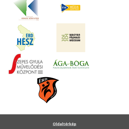
Oldaltérkép