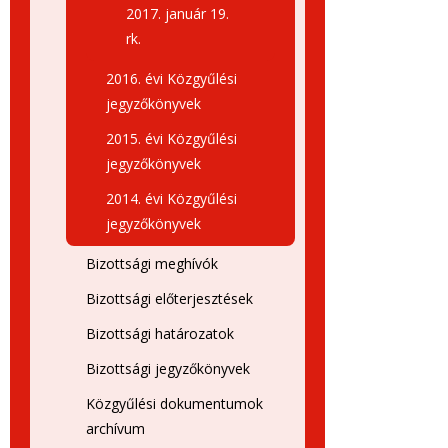
2017. január 19.
rk.
2016. évi Közgyűlési
jegyzőkönyvek
2015. évi Közgyűlési
jegyzőkönyvek
2014. évi Közgyűlési
jegyzőkönyvek
Bizottsági meghívók
Bizottsági előterjesztések
Bizottsági határozatok
Bizottsági jegyzőkönyvek
Közgyűlési dokumentumok
archívum