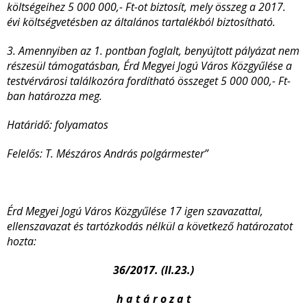
költségeihez 5 000 000,- Ft-ot biztosít, mely összeg a 2017.
évi költségvetésben az általános tartalékból biztosítható.
3. Amennyiben az 1. pontban foglalt, benyújtott pályázat nem
részesül támogatásban, Érd Megyei Jogú Város Közgyűlése a
testvérvárosi találkozóra fordítható összeget 5 000 000,- Ft-
ban határozza meg.
Határidő: folyamatos
Felelős: T. Mészáros András polgármester”
Érd Megyei Jogú Város Közgyűlése 17 igen szavazattal,
ellenszavazat és tartózkodás nélkül a következő határozatot
hozta:
36/2017. (II.23.)
h a t á r o z a t