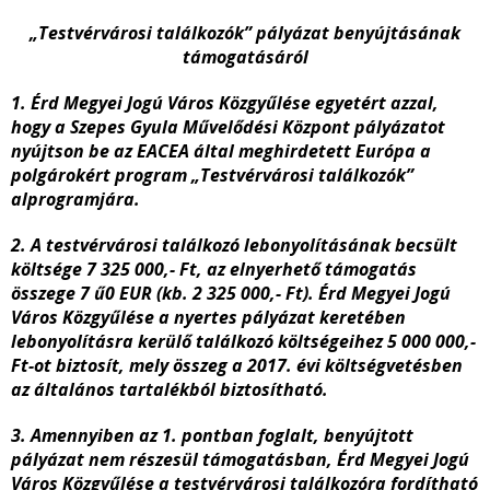
„Testvérvárosi találkozók” pályázat benyújtásának
támogatásáról
1.
Érd Megyei Jogú Város Közgyűlése egyetért azzal,
hogy a Szepes Gyula Művelődési Központ pályázatot
nyújtson be az EACEA által meghirdetett Európa a
polgárokért program
„Testvérvárosi találkozók”
alprogramjára.
2. A
testvérvárosi találkozó lebonyolításának becsült
költsége 7 325 000,- Ft, az elnyerhető támogatás
összege 7 ű0 EUR (kb. 2 325 000,- Ft). Érd Megyei Jogú
Város Közgyűlése a nyertes pályázat keretében
lebonyolításra kerülő találkozó költségeihez 5 000 000,-
Ft-ot biztosít, mely összeg a 2017. évi költségvetésben
az általános tartalékból biztosítható.
3. Amennyiben az 1. pontban foglalt, benyújtott
pályázat nem részesül támogatásban, Érd Megyei Jogú
Város Közgyűlése a testvérvárosi találkozóra fordítható