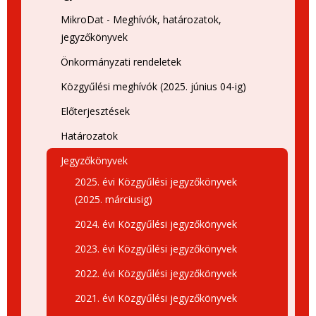
MikroDat - Meghívók, határozatok,
jegyzőkönyvek
Önkormányzati rendeletek
Közgyűlési meghívók (2025. június 04-ig)
Előterjesztések
Határozatok
Jegyzőkönyvek
2025. évi Közgyűlési jegyzőkönyvek
(2025. márciusig)
2024. évi Közgyűlési jegyzőkönyvek
2023. évi Közgyűlési jegyzőkönyvek
2022. évi Közgyűlési jegyzőkönyvek
2021. évi Közgyűlési jegyzőkönyvek