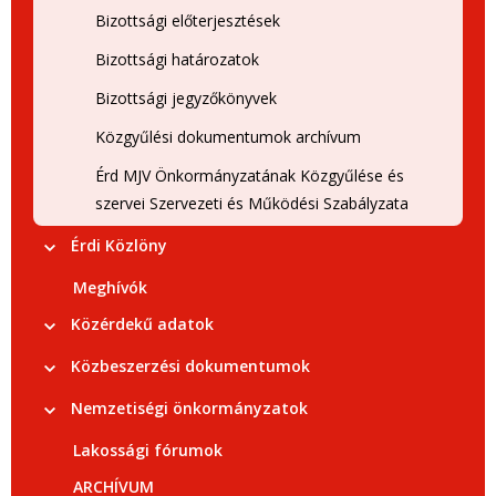
Bizottsági előterjesztések
Bizottsági határozatok
Bizottsági jegyzőkönyvek
Közgyűlési dokumentumok archívum
Érd MJV Önkormányzatának Közgyűlése és
szervei Szervezeti és Működési Szabályzata
Érdi Közlöny
Meghívók
Közérdekű adatok
Közbeszerzési dokumentumok
Nemzetiségi önkormányzatok
Lakossági fórumok
ARCHÍVUM