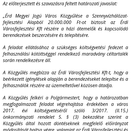
Az előterjesztett és szavazásra feltett határozati javaslat:
„Érd Megyei Jogú Város Közgyűlése a Szennyvízhálózat-
fejlesztési Alapból 20.000.000 Ft-ot biztosít az Érdi
Városfejlesztési Kft részére a házi átemelők és kapcsolódó
berendezések beszerzésére és telepítésére.
A feladat ellátásához a szükséges költségvetési fedezet a
felhasználási kötöttséggel rendelkező maradvány céltartalék
során rendelkezésre áll.
A Közgyűlés megbízza az Érdi Városfejlesztési Kft-t, hogy a
beérkezett igénylések alapján a berendezéseket telepítse és a
felhasználók részére az üzemeltetővel közösen átadja.
A Közgyűlés felkéri a Polgármestert, hogy a határozatban
megfogalmazott feladat végrehajtása érdekében a város
2017. évi költségvetéséről szóló 3/2017. (II.15.)
önkormányzati rendelet 5. § (3) bekezdése szerint a
Közgyűlés által hozott döntéseknek megfelelő előirányzat
módosítását hajtsa végre, valamint az Érdi Városfejlesztési és