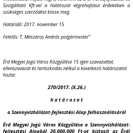
Szolgáltató Kft-vel a határozat végrehajtása érdekében a
szükséges szerződést kösse meg.
Határidő: 2017. november 15
Felelős: T. Mészáros András polgármester”
Érd Megyei Jogú Város Közgyűlése 15 igen szavazattal,
ellenszavazat és tartózkodás nélkül a következő határozatot
hozta:
270/2017. (X.26.)
h a t á r o z a t
a Szennyvízhálózat-fejlesztési Alap felhasználásáról
Érd Megyei Jogú Város Közgyűlése a Szennyvízhálózat-
fejlesztési Alapból 20.000.000 Ft-ot biztosít az Érdi