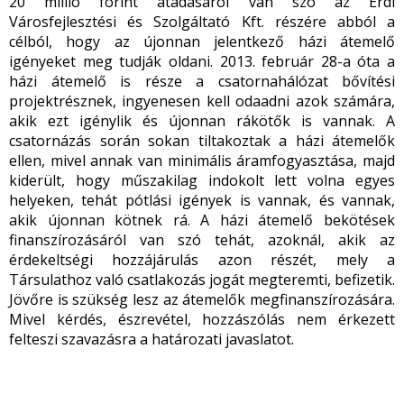
20 millió forint átadásáról van szó az Érdi
Városfejlesztési és Szolgáltató Kft. részére abból a
célból, hogy az újonnan jelentkező házi átemelő
igényeket meg tudják oldani. 2013. február 28-a óta a
házi átemelő is része a csatornahálózat bővítési
projektrésznek, ingyenesen kell odaadni azok számára,
akik ezt igénylik és újonnan rákötők is vannak. A
csatornázás során sokan tiltakoztak a házi átemelők
ellen, mivel annak van minimális áramfogyasztása, majd
kiderült, hogy műszakilag indokolt lett volna egyes
helyeken, tehát pótlási igények is vannak, és vannak,
akik újonnan kötnek rá. A házi átemelő bekötések
finanszírozásáról van szó tehát, azoknál, akik az
érdekeltségi hozzájárulás azon részét, mely a
Társulathoz való csatlakozás jogát megteremti, befizetik.
Jövőre is szükség lesz az átemelők megfinanszírozására.
Mivel kérdés, észrevétel, hozzászólás nem érkezett
felteszi szavazásra a határozati javaslatot.