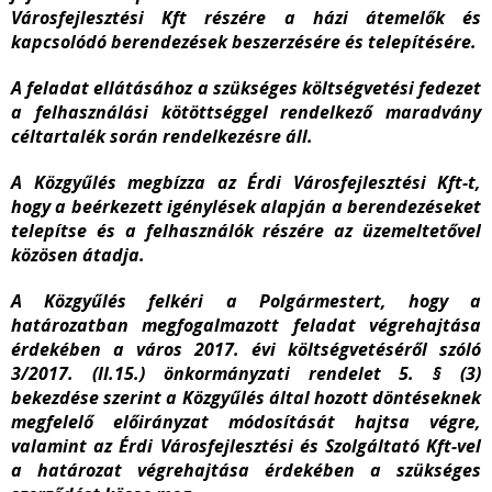
Városfejlesztési Kft részére a házi átemelők és
kapcsolódó berendezések beszerzésére és telepítésére
.
A feladat ellátásához a szükséges költségvetési fedezet
a felhasználási kötöttséggel rendelkező maradvány
céltartalék során rendelkezésre áll.
A Közgyűlés megbízza az Érdi Városfejlesztési Kft-t,
hogy a beérkezett igénylések alapján a berendezéseket
telepítse és a felhasználók részére az üzemeltetővel
közösen átadja.
A Közgyűlés felkéri a Polgármestert, hogy a
határozatban megfogalmazott feladat végrehajtása
érdekében a város 2017. évi költségvetéséről szóló
3/2017. (II.15.) önkormányzati rendelet 5. § (3)
bekezdése szerint a Közgyűlés által hozott döntéseknek
megfelelő előirányzat módosítását hajtsa végre,
valamint az Érdi Városfejlesztési és Szolgáltató Kft-vel
a határozat végrehajtása érdekében a szükséges