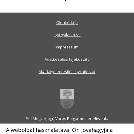
Oldaltérkép
Jogi nyilatkozat
Impresszum
Adatkezelési tájékoztató
Akadálymentesítési nyilatkozat
Érd Megyei Jogú Város Polgármesteri Hivatala
2030 Érd, Alsó utca 1.
A weboldal használatával Ön jóváhagyja a
Levélcím: 2031 Érd, Pf.: 31