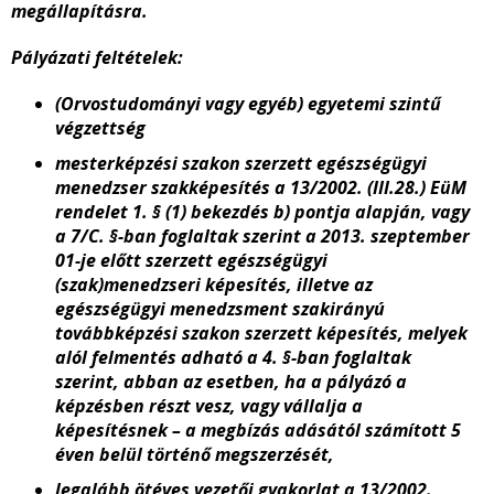
megállapításra.
Pályázati feltételek:
(
Orvostudományi vagy egyéb) egyetemi szintű
végzettség
mesterképzési szakon szerzett egészségügyi
menedzser szakképesítés a 13/2002. (III.28.) EüM
rendelet 1. § (1) bekezdés b) pontja alapján, vagy
a 7/C. §-ban foglaltak szerint a 2013. szeptember
01-je előtt szerzett egészségügyi
(szak)menedzseri képesítés, illetve az
egészségügyi menedzsment szakirányú
továbbképzési szakon szerzett képesítés, melyek
alól felmentés adható a 4. §-ban foglaltak
szerint, abban az esetben, ha a pályázó a
képzésben részt vesz, vagy vállalja a
képesítésnek – a megbízás adásától számított 5
éven belül történő megszerzését,
legalább ötéves vezetői gyakorlat a 13/2002.