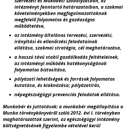
Szervezeti és Működési Szabályzatban, az
intézményt fenntartó határozataiban, a szakmai
követelményekben megfogalmazottaknak
megfelelő folyamatos és gazdaságos
működtetése,
az intézmény általános tervezési, szervezési,
irányítási és ellenőrzési feladatainak
ellátása,
szakmai stratégia, cél meghatározása,
a hosszú távú stabil gazdálkodás feltételeinek,
az intézményi működés hatékonyságának
folyamatos biztosítása,
pályázati lehetőségek és források folyamatos
kutatása, és kiaknázása; pályázatírás,
népegészségügyi prevenciós feladatok ellátása.
Munkabér és juttatások: a
munkabér megállapítása a
Munka törvénykönyvéről szóló 2012. évi I. törvényben
maghatározottak szerint, az egészségügyi intézmény
költségvetésének figyelembe vételével kerül