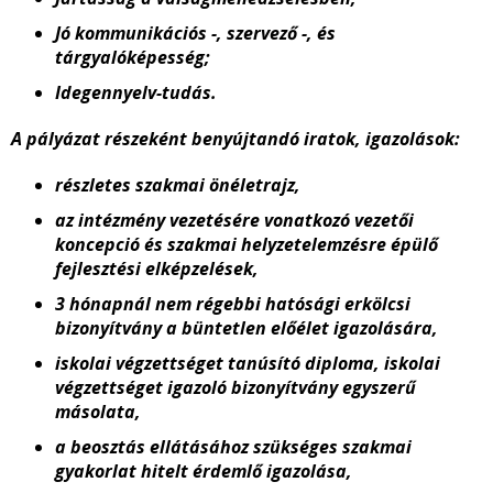
Jó kommunikációs -, szervező -, és
tárgyalóképesség;
Idegennyelv-tudás.
A pályázat részeként benyújtandó iratok, igazolások:
részletes szakmai önéletrajz,
az intézmény vezetésére vonatkozó vezetői
koncepció és szakmai helyzetelemzésre épülő
fejlesztési elképzelések,
3 hónapnál nem régebbi hatósági erkölcsi
bizonyítvány a büntetlen előélet igazolására,
iskolai végzettséget tanúsító diploma, iskolai
végzettséget igazoló bizonyítvány egyszerű
másolata,
a beosztás ellátásához szükséges szakmai
gyakorlat hitelt érdemlő igazolása,