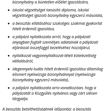
bizonyítvány a büntetlen előélet igazolására,
iskolai végzettséget tanúsító diploma, iskolai
végzettséget igazoló bizonyítvány egyszerű másolata,
a beosztás ellátásához szükséges szakmai gyakorlat
hitelt érdemlő igazolása,
a pályázó nyilatkozata arról, hogy a pályázati
anyagban foglalt személyes adatainak a pályázati
eljárással összefüggő kezeléséhez hozzájárul,
nyilatkozat vagyonnyilatkozat-tételi kötelezettség
vállalásáról,
idegennyelv-tudás hitelt érdemlő igazolása államilag
elismert nyelvvizsga bizonyítvánnyal (nyelvvizsga
bizonyítvány egyszerű másolata),
a pályázó nyilatkozata arra vonatkozóan, hogy a
pályázatát a Közgyűlés nyilvános vagy zárt ülésen
tárgyalja.
A beosztás betölthetőségének időpontja: a beosztás