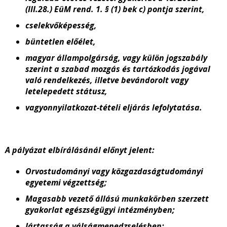
(III.28.) EüM rend. 1. § (1) bek c) pontja szerint,
cselekvőképesség,
büntetlen előélet,
magyar állampolgárság, vagy külön jogszabály
szerint a szabad mozgás és tartózkodás jogával
való rendelkezés, illetve bevándorolt vagy
letelepedett státusz,
vagyonnyilatkozat-tételi eljárás lefolytatása.
A pályázat elbírálásánál előnyt jelent:
Orvostudományi vagy közgazdaságtudományi
egyetemi végzettség;
Magasabb vezető állású munkakörben szerzett
gyakorlat egészségügyi intézményben;
Jártasság a válságmenedzselésben;