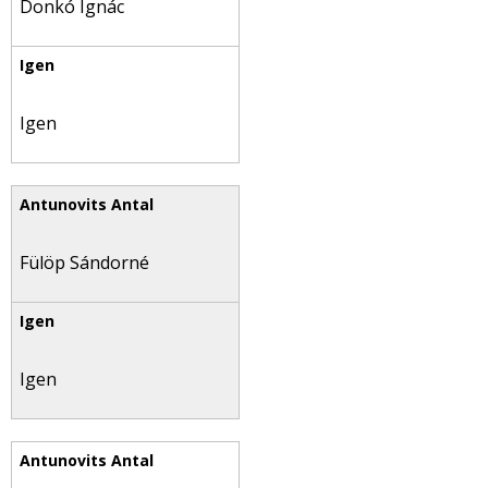
Donkó Ignác
Igen
Fülöp Sándorné
Igen