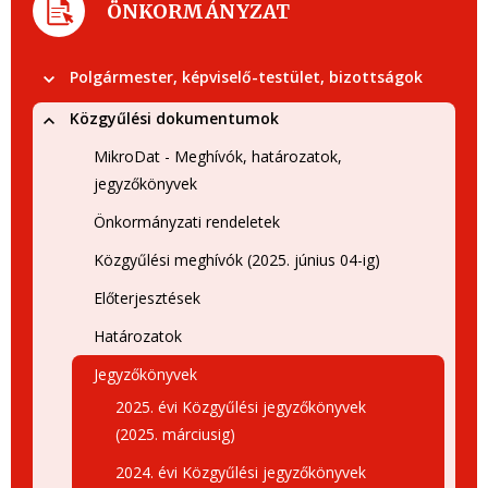
ÖNKORMÁNYZAT
Polgármester, képviselő-testület, bizottságok
Közgyűlési dokumentumok
MikroDat - Meghívók, határozatok,
jegyzőkönyvek
Önkormányzati rendeletek
Közgyűlési meghívók (2025. június 04-ig)
Előterjesztések
Határozatok
Jegyzőkönyvek
2025. évi Közgyűlési jegyzőkönyvek
(2025. márciusig)
2024. évi Közgyűlési jegyzőkönyvek