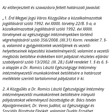
Az előterjesztett és szavazásra feltett határozati javaslat:
„1. Érd Megyei Jogú Város Közgyűlése a közalkalmazottak
jogállásáról szóló 1992. évi XXXIII. törvény 22/B. §-a, a
közalkalmazottak jogállásáról szóló 1992. évi XXXIII.
törvénynek az egészségügyi intézményekben történő
végrehajtásáról szóló 356/2008. (XII.31) Korm. rendelet 7. §-
a, valamint a gyógyintézetek vezetőjének és vezető-
helyetteseinek képesítési követelményeiről, valamint a vezetői
megbízás betöltése érdekében kiírt pályázat részletes eljárási
szabályairól szóló 13/2002. (III. 28.) EüM rendelet 1. § és 6. §-
a alapján a Dr. Romics László Egészségügyi Intézmény
intézményvezetői munkakörének betöltésére a határozat
melléklete szerinti tartalommal pályázatot ír ki.
2. A Közgyűlés a Dr. Romics László Egészségügyi Intézmény
intézményvezetői munkakörének betöltésére irányuló
pályázatokat véleményező bizottságba dr. Bács István
Alpolgármestert, Dr. Veres Juditot, az Egészségügyi és
Szociális Bizottság Elnökét, valamint Dudás Erzsébet