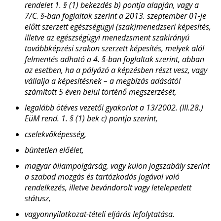
rendelet 1. § (1) bekezdés b) pontja alapján, vagy a
7/C. §-ban foglaltak szerint a 2013. szeptember 01-je
előtt szerzett egészségügyi (szak)menedzseri képesítés,
illetve az egészségügyi menedzsment szakirányú
továbbképzési szakon szerzett képesítés, melyek alól
felmentés adható a 4. §-ban foglaltak szerint, abban
az esetben, ha a pályázó a képzésben részt vesz, vagy
vállalja a képesítésnek – a megbízás adásától
számított 5 éven belül történő megszerzését,
legalább ötéves vezetői gyakorlat a 13/2002. (III.28.)
EüM rend. 1. § (1) bek c) pontja szerint,
cselekvőképesség,
büntetlen előélet,
magyar állampolgárság, vagy külön jogszabály szerint
a szabad mozgás és tartózkodás jogával való
rendelkezés, illetve bevándorolt vagy letelepedett
státusz,
vagyonnyilatkozat-tételi eljárás lefolytatása.