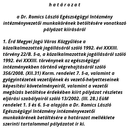
h a t á r o z a t
a Dr. Romics László Egészségügyi Intézmény
intézményvezetői munkakörének betöltésére vonatkozó
pályázat kiírásáról
1. Érd Megyei Jogú Város Közgyűlése a
közalkalmazottak jogállásáról szóló 1992. évi XXXIII.
törvény 22/B. §-a, a közalkalmazottak jogállásáról szóló
1992. évi XXXIII. törvénynek az egészségügyi
intézményekben történő végrehajtásáról szóló
356/2008. (XII.31) Korm. rendelet 7. §-a, valamint a
gyógyintézetek vezetőjének és vezető-helyetteseinek
képesítési követelményeiről, valamint a vezetői
megbízás betöltése érdekében kiírt pályázat részletes
eljárási szabályairól szóló 13/2002. (III. 28.) EüM
rendelet 1. § és 6. §-a alapján a Dr. Romics László
Egészségügyi Intézmény intézményvezetői
munkakörének betöltésére a határozat melléklete
szerinti tartalommal pályázatot ír ki.