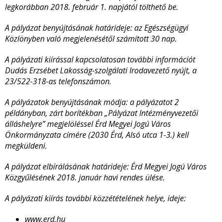
legkorábban 2018. február 1. napjától tölthető be.
A pályázat benyújtásának határideje: az Egészségügyi
Közlönyben való megjelenésétől számított 30 nap.
A pályázati kiírással kapcsolatosan további információt
Dudás Erzsébet Lakosság-szolgálati Irodavezető nyújt, a
23/522-318-as telefonszámon.
A pályázatok benyújtásának módja:
a
pályázatot 2
példányban, zárt borítékban „Pályázat Intézményvezetői
álláshelyre” megjelöléssel Érd Megyei Jogú Város
Önkormányzata címére (2030 Érd, Alsó utca 1-3.) kell
megküldeni.
A pályázat elbírálásának határideje: Érd Megyei Jogú Város
Közgyűlésének 2018. január havi rendes ülése.
A pályázati kiírás további közzétételének helye, ideje:
www.erd.hu