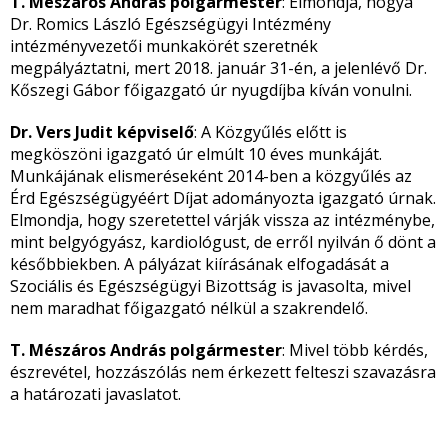
T. Mészáros András polgármester
: Elmondja, hogya
Dr. Romics László Egészségügyi Intézmény
intézményvezetői munkakörét szeretnék
megpályáztatni, mert 2018. január 31-én, a jelenlévő Dr.
Kőszegi Gábor főigazgató úr nyugdíjba kíván vonulni.
Dr. Vers Judit képviselő
: A Közgyűlés előtt is
megköszöni igazgató úr elmúlt 10 éves munkáját.
Munkájának elismeréseként 2014-ben a közgyűlés az
Érd Egészségügyéért Díjat adományozta igazgató úrnak.
Elmondja, hogy szeretettel várják vissza az intézménybe,
mint belgyógyász, kardiológust, de erről nyilván ő dönt a
későbbiekben. A pályázat kiírásának elfogadását a
Szociális és Egészségügyi Bizottság is javasolta, mivel
nem maradhat főigazgató nélkül a szakrendelő.
T. Mészáros András polgármester
: Mivel több kérdés,
észrevétel, hozzászólás nem érkezett felteszi szavazásra
a határozati javaslatot.