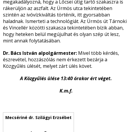
megakadályozná, hogy a Lőcsei útig tartó szakaszra is
rákerüljön az aszfalt. Az Ürmös utca tekintetében
szintén az ivóvízkiváltás történik, itt gyorsabban
haladnak. Ismerteti a technológiát. Az Ürmös út Tárnoki
és Vincellér közötti szakasza tekintetében bízik abban,
hogy heteken belül megújulhat és olyan szép út lesz,
mint annak folytatásában.
Dr. Bács István alpolgármester:
Mivel több kérdés,
észrevétel, hozzászólás nem érkezett bezárja a
Közgyűlés ülését, melyet zárt ülés követ.
A Közgyűlés ülése 13:40 órakor ért véget.
K.m.f.