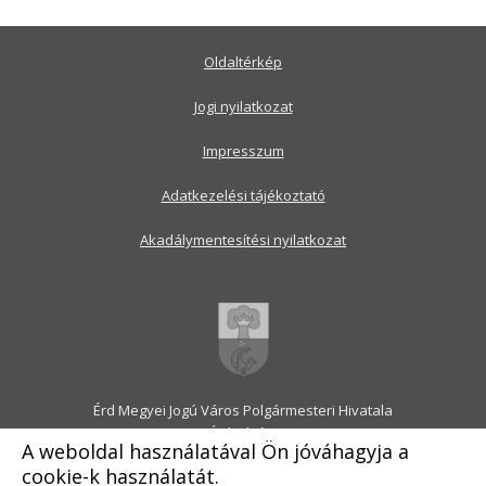
Oldaltérkép
Jogi nyilatkozat
Impresszum
Adatkezelési tájékoztató
Akadálymentesítési nyilatkozat
Érd Megyei Jogú Város Polgármesteri Hivatala
2030 Érd, Alsó utca 1.
A weboldal használatával Ön jóváhagyja a
Levélcím: 2031 Érd, Pf.: 31
cookie-k használatát.
E-mail:
onkormanyzat@erd.hu