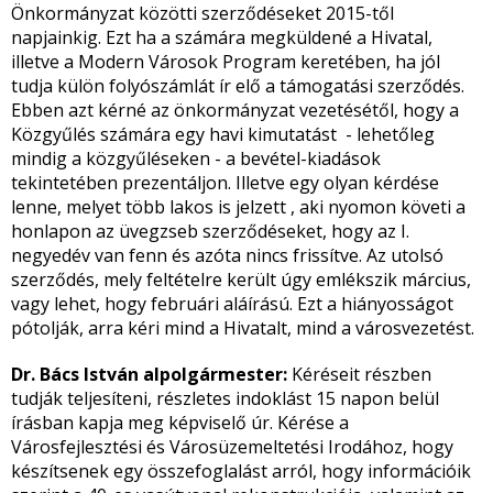
Önkormányzat közötti szerződéseket 2015-től
napjainkig. Ezt ha a számára megküldené a Hivatal,
illetve a Modern Városok Program keretében, ha jól
tudja külön folyószámlát ír elő a támogatási szerződés.
Ebben azt kérné az önkormányzat vezetésétől, hogy a
Közgyűlés számára egy havi kimutatást - lehetőleg
mindig a közgyűléseken - a bevétel-kiadások
tekintetében prezentáljon. Illetve egy olyan kérdése
lenne, melyet több lakos is jelzett , aki nyomon követi a
honlapon az üvegzseb szerződéseket, hogy az I.
negyedév van fenn és azóta nincs frissítve. Az utolsó
szerződés, mely feltételre került úgy emlékszik március,
vagy lehet, hogy februári aláírású. Ezt a hiányosságot
pótolják, arra kéri mind a Hivatalt, mind a városvezetést.
Dr. Bács István alpolgármester:
Kéréseit részben
tudják teljesíteni, részletes indoklást 15 napon belül
írásban kapja meg képviselő úr. Kérése a
Városfejlesztési és Városüzemeltetési Irodához, hogy
készítsenek egy összefoglalást arról, hogy információik