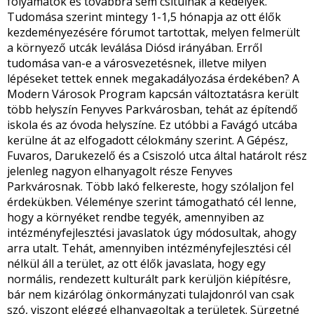
folyamatok és továbbra sem csitulnak a kedélyek.
Tudomása szerint mintegy 1-1,5 hónapja az ott élők
kezdeményezésére fórumot tartottak, melyen felmerült
a környező utcák leválása Diósd irányában. Erről
tudomása van-e a városvezetésnek, illetve milyen
lépéseket tettek ennek megakadályozása érdekében? A
Modern Városok Program kapcsán változtatásra került
több helyszín Fenyves Parkvárosban, tehát az építendő
iskola és az óvoda helyszíne. Ez utóbbi a Favágó utcába
kerülne át az elfogadott célokmány szerint. A Gépész,
Fuvaros, Darukezelő és a Csiszoló utca által határolt rész
jelenleg nagyon elhanyagolt része Fenyves
Parkvárosnak. Több lakó felkereste, hogy szólaljon fel
érdekükben. Véleménye szerint támogatható cél lenne,
hogy a környéket rendbe tegyék, amennyiben az
intézményfejlesztési javaslatok úgy módosultak, ahogy
arra utalt. Tehát, amennyiben intézményfejlesztési cél
nélkül áll a terület, az ott élők javaslata, hogy egy
normális, rendezett kulturált park kerüljön kiépítésre,
bár nem kizárólag önkormányzati tulajdonról van csak
szó, viszont eléggé elhanyagoltak a területek. Sürgetné