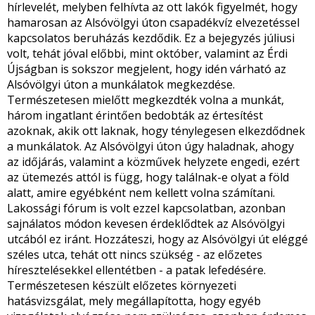
hírlevelét, melyben felhívta az ott lakók figyelmét, hogy
hamarosan az Alsóvölgyi úton csapadékvíz elvezetéssel
kapcsolatos beruházás kezdődik. Ez a bejegyzés júliusi
volt, tehát jóval előbbi, mint október, valamint az Érdi
Újságban is sokszor megjelent, hogy idén várható az
Alsóvölgyi úton a munkálatok megkezdése.
Természetesen mielőtt megkezdték volna a munkát,
három ingatlant érintően bedobták az értesítést
azoknak, akik ott laknak, hogy ténylegesen elkezdődnek
a munkálatok. Az Alsóvölgyi úton úgy haladnak, ahogy
az időjárás, valamint a közművek helyzete engedi, ezért
az ütemezés attól is függ, hogy találnak-e olyat a föld
alatt, amire egyébként nem kellett volna számítani.
Lakossági fórum is volt ezzel kapcsolatban, azonban
sajnálatos módon kevesen érdeklődtek az Alsóvölgyi
utcából ez iránt. Hozzáteszi, hogy az Alsóvölgyi út eléggé
széles utca, tehát ott nincs szükség - az előzetes
híresztelésekkel ellentétben - a patak lefedésére.
Természetesen készült előzetes környezeti
hatásvizsgálat, mely megállapította, hogy egyéb