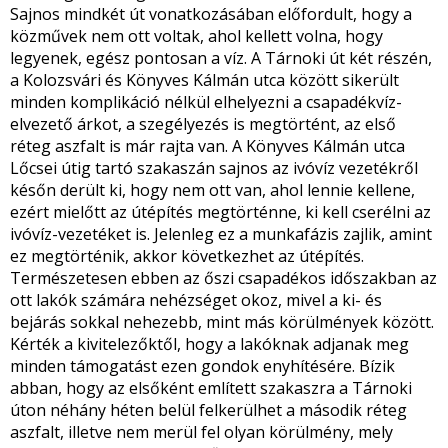
Sajnos mindkét út vonatkozásában előfordult, hogy a
közművek nem ott voltak, ahol kellett volna, hogy
legyenek, egész pontosan a víz. A Tárnoki út két részén,
a Kolozsvári és Könyves Kálmán utca között sikerült
minden komplikáció nélkül elhelyezni a csapadékvíz-
elvezető árkot, a szegélyezés is megtörtént, az első
réteg aszfalt is már rajta van. A Könyves Kálmán utca
Lőcsei útig tartó szakaszán sajnos az ivóvíz vezetékről
későn derült ki, hogy nem ott van, ahol lennie kellene,
ezért mielőtt az útépítés megtörténne, ki kell cserélni az
ivóvíz-vezetéket is. Jelenleg ez a munkafázis zajlik, amint
ez megtörténik, akkor következhet az útépítés.
Természetesen ebben az őszi csapadékos időszakban az
ott lakók számára nehézséget okoz, mivel a ki- és
bejárás sokkal nehezebb, mint más körülmények között.
Kérték a kivitelezőktől, hogy a lakóknak adjanak meg
minden támogatást ezen gondok enyhítésére. Bízik
abban, hogy az elsőként említett szakaszra a Tárnoki
úton néhány héten belül felkerülhet a második réteg
aszfalt, illetve nem merül fel olyan körülmény, mely