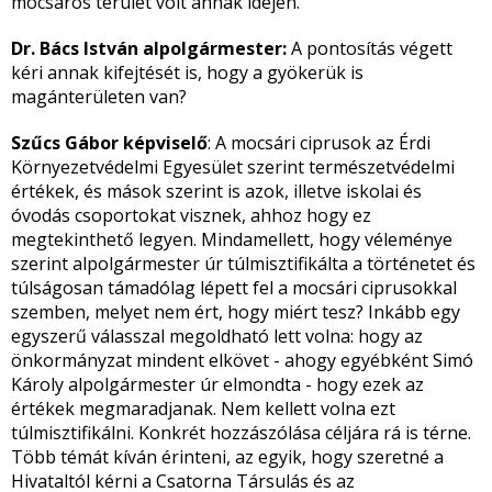
mocsáros terület volt annak idején.
Dr. Bács István alpolgármester:
A pontosítás végett
kéri annak kifejtését is, hogy a gyökerük is
magánterületen van?
Szűcs Gábor képviselő
: A mocsári ciprusok az Érdi
Környezetvédelmi Egyesület szerint természetvédelmi
értékek, és mások szerint is azok, illetve iskolai és
óvodás csoportokat visznek, ahhoz hogy ez
megtekinthető legyen. Mindamellett, hogy véleménye
szerint alpolgármester úr túlmisztifikálta a történetet és
túlságosan támadólag lépett fel a mocsári ciprusokkal
szemben, melyet nem ért, hogy miért tesz? Inkább egy
egyszerű válasszal megoldható lett volna: hogy az
önkormányzat mindent elkövet - ahogy egyébként Simó
Károly alpolgármester úr elmondta - hogy ezek az
értékek megmaradjanak. Nem kellett volna ezt
túlmisztifikálni. Konkrét hozzászólása céljára rá is térne.
Több témát kíván érinteni, az egyik, hogy szeretné a
Hivataltól kérni a Csatorna Társulás és az