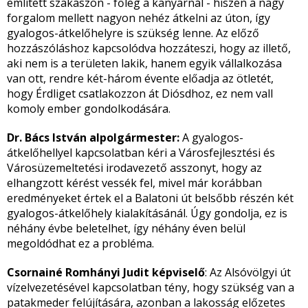
említett szakaszon - főleg a kanyarnál - hiszen a nagy
forgalom mellett nagyon nehéz átkelni az úton, így
gyalogos-átkelőhelyre is szükség lenne. Az előző
hozzászóláshoz kapcsolódva hozzáteszi, hogy az illető,
aki nem is a területen lakik, hanem egyik vállalkozása
van ott, rendre két-három évente előadja az ötletét,
hogy Érdliget csatlakozzon át Diósdhoz, ez nem vall
komoly ember gondolkodására.
Dr. Bács István alpolgármester:
A gyalogos-
átkelőhellyel kapcsolatban kéri a Városfejlesztési és
Városüzemeltetési irodavezető asszonyt, hogy az
elhangzott kérést vessék fel, mivel már korábban
eredményeket értek el a Balatoni út belsőbb részén két
gyalogos-átkelőhely kialakításánál. Úgy gondolja, ez is
néhány évbe beletelhet, így néhány éven belül
megoldódhat ez a probléma.
Csornainé Romhányi Judit képviselő
: Az Alsóvölgyi út
vízelvezetésével kapcsolatban tény, hogy szükség van a
patakmeder felújítására, azonban a lakosság előzetes