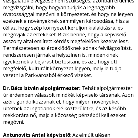
vizsgálatok elvégzése nem szükséges, azonban érdemes
megvizsgálni, hogy hogyan tudják a legnagyobb
óvatossággal megóvni a környezetet, és hogy ne legyen
ezeknek a növényeknek semmilyen károsodása, hisz a
cél az, hogy szép környezet kerüljön kialakításra, és
megóvják az értékeket. Bízik benne, hogy a képviselő
asszony által említett kérdés megfelelően kezelve lesz.
Természetesen az érdeklődőknek adnak felvilágosítást,
rendszeresen járnak a helyszínen is, mindenkinek
igyekeznek a bejárást biztosítani, és azt, hogy ott
megfelelő, kulturált környezet legyen, mely le tudja
vezetni a Parkvárosból érkező vizeket.
Dr. Bács István alpolgármester:
Tehát alpolgármester
úr érdemben válaszolt mindkét képviselő társának. Azon
azért gondolkozzanak el, hogy milyen növényeket
ültetnek az ingatlanok elé közterületre, és az később
mekkorára nő, majd a közösség pénzéből kell ezeket
megóvni.
Antunovits Antal képviselő
: Az elmúlt ülésen