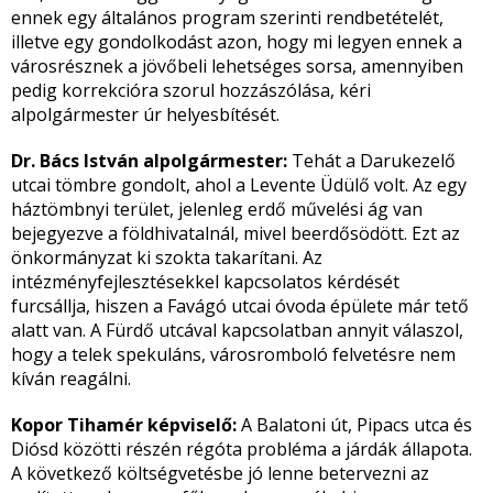
ennek egy általános program szerinti rendbetételét,
illetve egy gondolkodást azon, hogy mi legyen ennek a
városrésznek a jövőbeli lehetséges sorsa, amennyiben
pedig korrekcióra szorul hozzászólása, kéri
alpolgármester úr helyesbítését.
Dr. Bács István alpolgármester:
Tehát a Darukezelő
utcai tömbre gondolt, ahol a Levente Üdülő volt. Az egy
háztömbnyi terület, jelenleg erdő művelési ág van
bejegyezve a földhivatalnál, mivel beerdősödött. Ezt az
önkormányzat ki szokta takarítani. Az
intézményfejlesztésekkel kapcsolatos kérdését
furcsállja, hiszen a Favágó utcai óvoda épülete már tető
alatt van. A Fürdő utcával kapcsolatban annyit válaszol,
hogy a telek spekuláns, városromboló felvetésre nem
kíván reagálni.
Kopor Tihamér képviselő:
A Balatoni út, Pipacs utca és
Diósd közötti részén régóta probléma a járdák állapota.
A következő költségvetésbe jó lenne betervezni az