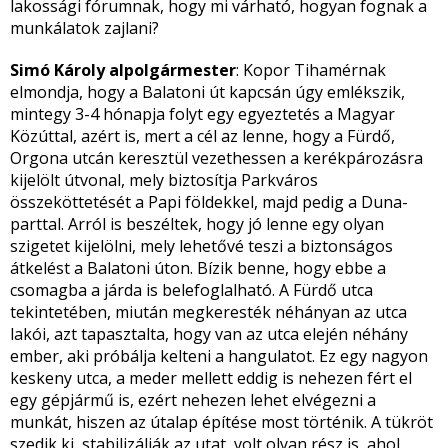
lakossági fórumnak, hogy mi várható, hogyan fognak a
munkálatok zajlani?
Simó Károly alpolgármester
: Kopor Tihamérnak
elmondja, hogy a Balatoni út kapcsán úgy emlékszik,
mintegy 3-4 hónapja folyt egy egyeztetés a Magyar
Közúttal, azért is, mert a cél az lenne, hogy a Fürdő,
Orgona utcán keresztül vezethessen a kerékpározásra
kijelölt útvonal, mely biztosítja Parkváros
összeköttetését a Papi földekkel, majd pedig a Duna-
parttal. Arról is beszéltek, hogy jó lenne egy olyan
szigetet kijelölni, mely lehetővé teszi a biztonságos
átkelést a Balatoni úton. Bízik benne, hogy ebbe a
csomagba a járda is belefoglalható. A Fürdő utca
tekintetében, miután megkeresték néhányan az utca
lakói, azt tapasztalta, hogy van az utca elején néhány
ember, aki próbálja kelteni a hangulatot. Ez egy nagyon
keskeny utca, a meder mellett eddig is nehezen fért el
egy gépjármű is, ezért nehezen lehet elvégezni a
munkát, hiszen az útalap építése most történik. A tükröt
szedik ki, stabilizálják az utat, volt olyan rész is, ahol