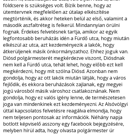
földcsere is szükséges volt. Bízik benne, hogy az
ütemtervnek megfelelően az útalap elkészítése
megtörténik, és akkor heteken belül az első, valamint a
második aszfaltréteg is felkerül. Mindannyian örülni
fognak. Érdekes felvetésnek tartja, amikor az egyik
legfontosabb beruházás idén a Fürdő utca, hogy miután
elkészül az utca, azt kezdeményezik a lakók, hogy
átkerüljenek másik önkormányzathoz. Ehhez joguk van.
Diósd polgármesterét megkérdezve viszont, Diósdnak
nem kell a Fürdő utca, tehát lehet, hogy előbb ezt kell
megkérdezni, hogy mit szólna Diósd. Azonban nem
gondolja, hogy az ott lakók miután látják, hogy a város
fejlődik, és ekkora beruházások zajlanak, egy megyei
jogú városból másik városhoz csatlakoznának. Nem
gondolja, hogy ez valós igény lenne, de természetesen
joga van mindenkinek ezt kezdeményezni. Az Alsóvölgyi
úttal kapcsolatos felvetésre reagálva elmondja, hogy
nem teljesen pontosak az információk. Néhány napja
botlott képviselő asszony egy facebook bejegyzésére,
melyben hírül adta, hogy olvasta polgármester úr