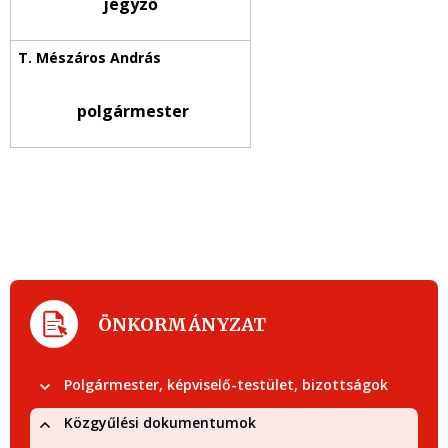
jegyző
polgármester
ÖNKORMÁNYZAT
Polgármester, képviselő-testület, bizottságok
Közgyűlési dokumentumok