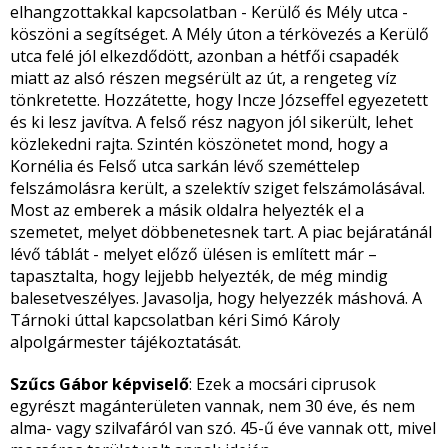
elhangzottakkal kapcsolatban - Kerülő és Mély utca -
köszöni a segítséget. A Mély úton a térkövezés a Kerülő
utca felé jól elkezdődött, azonban a hétfői csapadék
miatt az alsó részen megsérült az út, a rengeteg víz
tönkretette. Hozzátette, hogy Incze Józseffel egyezetett
és ki lesz javítva. A felső rész nagyon jól sikerült, lehet
közlekedni rajta. Szintén köszönetet mond, hogy a
Kornélia és Felső utca sarkán lévő szeméttelep
felszámolásra került, a szelektív sziget felszámolásával.
Most az emberek a másik oldalra helyezték el a
szemetet, melyet döbbenetesnek tart. A piac bejáratánál
lévő táblát - melyet előző ülésen is említett már –
tapasztalta, hogy lejjebb helyezték, de még mindig
balesetveszélyes. Javasolja, hogy helyezzék máshová. A
Tárnoki úttal kapcsolatban kéri Simó Károly
alpolgármester tájékoztatását.
Szűcs Gábor képviselő
: Ezek a mocsári ciprusok
egyrészt magánterületen vannak, nem 30 éve, és nem
alma- vagy szilvafáról van szó. 45-ű éve vannak ott, mivel