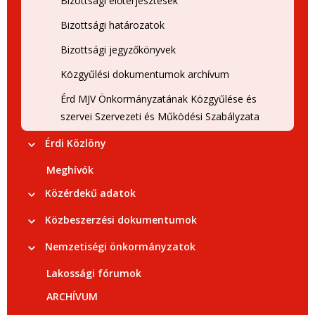
Bizottsági előterjesztések
Bizottsági határozatok
Bizottsági jegyzőkönyvek
Közgyűlési dokumentumok archívum
Érd MJV Önkormányzatának Közgyűlése és
szervei Szervezeti és Működési Szabályzata
Érdi Közlöny
Meghívók
Közérdekű adatok
Közbeszerzési dokumentumok
Nemzetiségi önkormányzatok
Lakossági fórumok
ARCHÍVUM