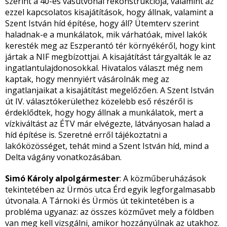
szerint a 40-es vasútvonal rekonstrukciója, valamint az
ezzel kapcsolatos kisajátítások, hogy állnak, valamint a
Szent István híd építése, hogy áll? Ütemterv szerint
haladnak-e a munkálatok, mik várhatóak, mivel lakók
keresték meg az Eszperantó tér környékéről, hogy kint
jártak a NIF megbízottjai. A kisajátítást tárgyalták le az
ingatlantulajdonosokkal. Hivatalos választ még nem
kaptak, hogy mennyiért vásárolnák meg az
ingatlanjaikat a kisajátítást megelőzően. A Szent István
út IV. választókerülethez közelebb eső részéről is
érdeklődtek, hogy hogy állnak a munkálatok, mert a
vízkiváltást az ÉTV már elvégezte, látványosan halad a
híd építése is. Szeretné erről tájékoztatni a
lakóközösséget, tehát mind a Szent István híd, mind a
Delta vágány vonatkozásában.
Simó Károly alpolgármester
: A közműberuházások
tekintetében az Ürmös utca Érd egyik legforgalmasabb
útvonala. A Tárnoki és Ürmös út tekintetében is a
probléma ugyanaz: az összes közművet mely a földben
van meg kell vizsgálni, amikor hozzányúlnak az utakhoz.