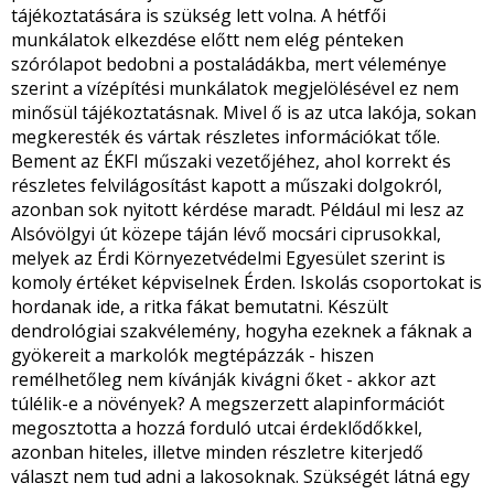
tájékoztatására is szükség lett volna. A hétfői
munkálatok elkezdése előtt nem elég pénteken
szórólapot bedobni a postaládákba, mert véleménye
szerint a vízépítési munkálatok megjelölésével ez nem
minősül tájékoztatásnak. Mivel ő is az utca lakója, sokan
megkeresték és vártak részletes információkat tőle.
Bement az ÉKFI műszaki vezetőjéhez, ahol korrekt és
részletes felvilágosítást kapott a műszaki dolgokról,
azonban sok nyitott kérdése maradt. Például mi lesz az
Alsóvölgyi út közepe táján lévő mocsári ciprusokkal,
melyek az Érdi Környezetvédelmi Egyesület szerint is
komoly értéket képviselnek Érden. Iskolás csoportokat is
hordanak ide, a ritka fákat bemutatni. Készült
dendrológiai szakvélemény, hogyha ezeknek a fáknak a
gyökereit a markolók megtépázzák - hiszen
remélhetőleg nem kívánják kivágni őket - akkor azt
túlélik-e a növények? A megszerzett alapinformációt
megosztotta a hozzá forduló utcai érdeklődőkkel,
azonban hiteles, illetve minden részletre kiterjedő
választ nem tud adni a lakosoknak. Szükségét látná egy