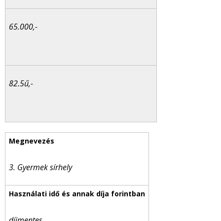
65.000,-
82.5ű,-
3.
Gyermek sírhely
díjmentes