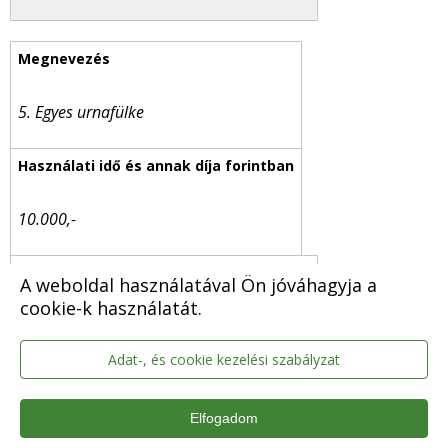
5.
Egyes urnafülke
10.000,-
A weboldal használatával Ön jóváhagyja a
12.700,-
cookie-k használatát.
Adat-, és cookie kezelési szabályzat
20.000,-
Elfogadom
25.400,-