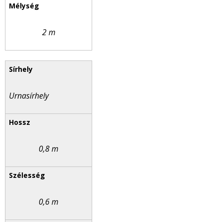
2 m
Urnasírhely
0,8 m
0,6 m