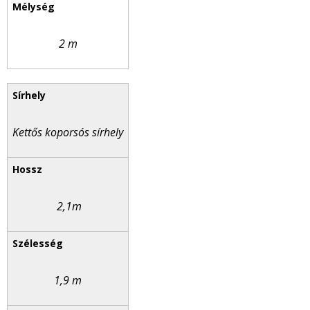
2 m
Kettős koporsós sírhely
2,1m
1,9 m