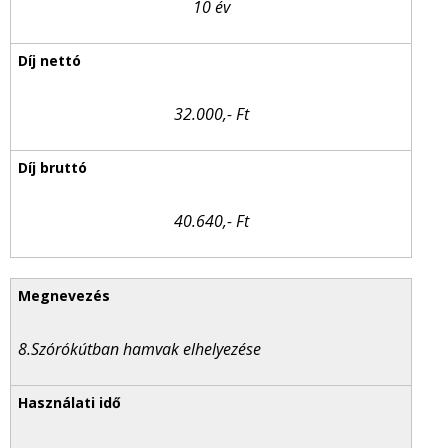
10 év
32.000,- Ft
40.640,- Ft
8.Szórókútban hamvak elhelyezése