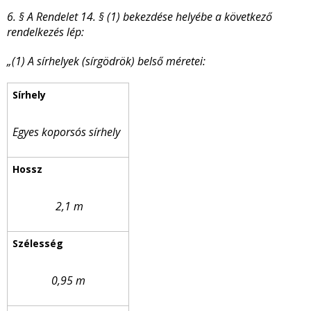
6. § A Rendelet 14. § (1) bekezdése helyébe a következő
rendelkezés lép:
„(1) A sírhelyek (sírgödrök) belső méretei:
Egyes koporsós sírhely
2,1 m
0,95 m