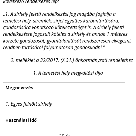
következő rendelkezés lép:
„1. A sírhely feletti rendelkezési jog magába foglalja a
temetési hely, síremlék, sírjel együttes karbantartására,
gondozására vonatkozó kötelezettséget is. A sírhely feletti
rendelkezésre jogosult köteles a sírhely és annak 1 méteres
körzete gondozását, gyomtalanítását rendszeresen elvégezni,
rendben tartásáról folyamatosan gondoskodni.”
2. melléklet a 32/2017. (X.31.) önkormányzati rendelethez
1. A temetési hely megváltási díja
1. Egyes felnőtt sírhely