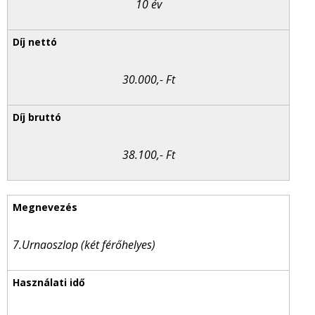
10 év
30.000,- Ft
38.100,- Ft
7.Urnaoszlop (két férőhelyes)