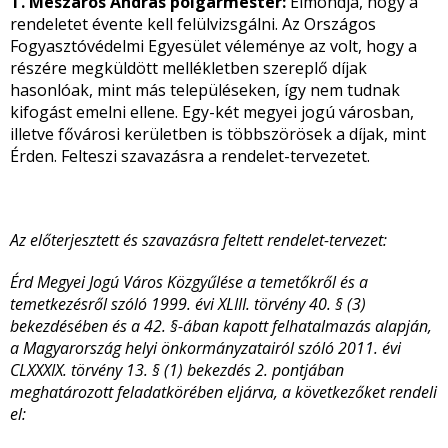
T. Mészáros András polgármester:
Elmondja, hogy a
rendeletet évente kell felülvizsgálni. Az Országos
Fogyasztóvédelmi Egyesület véleménye az volt, hogy a
részére megküldött mellékletben szereplő díjak
hasonlóak, mint más településeken, így nem tudnak
kifogást emelni ellene. Egy-két megyei jogú városban,
illetve fővárosi kerületben is többszörösek a díjak, mint
Érden. Felteszi szavazásra a rendelet-tervezetet.
Az előterjesztett és szavazásra feltett rendelet-tervezet:
Érd Megyei Jogú Város Közgyűlése a temetőkről és a
temetkezésről szóló 1999. évi XLIII. törvény 40. § (3)
bekezdésében és a 42. §-ában kapott felhatalmazás alapján,
a Magyarország helyi önkormányzatairól szóló 2011. évi
CLXXXIX. törvény 13. § (1) bekezdés 2. pontjában
meghatározott feladatkörében eljárva, a következőket rendeli
el: