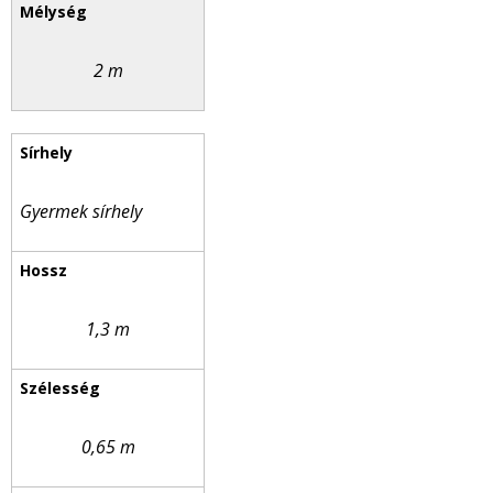
2 m
Gyermek sírhely
1,3 m
0,65 m