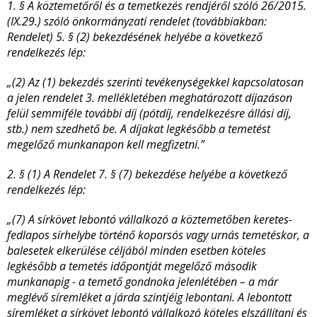
1. §
A köztemetőről és a temetkezés rendjéről szóló 26/2015.
(IX.29.) szóló önkormányzati rendelet (továbbiakban:
Rendelet) 5. § (2) bekezdésének helyébe a következő
rendelkezés lép:
„(2) Az (1) bekezdés szerinti tevékenységekkel kapcsolatosan
a jelen rendelet 3. mellékletében meghatározott díjazáson
felül semmiféle további díj (pótdíj, rendelkezésre állási díj,
stb.) nem szedhető be. A díjakat legkésőbb a temetést
megelőző munkanapon kell megfizetni.”
2. § (1) A Rendelet 7. § (7) bekezdése helyébe a következő
rendelkezés lép:
„(7) A sírkövet lebontó vállalkozó a köztemetőben keretes-
fedlapos sírhelybe történő koporsós vagy urnás temetéskor, a
balesetek elkerülése céljából minden esetben köteles
legkésőbb a temetés időpontját megelőző második
munkanapig - a temető gondnoka jelenlétében – a már
meglévő síremléket a járda szintjéig lebontani. A lebontott
síremléket a sírkövet lebontó vállalkozó köteles elszállítani és