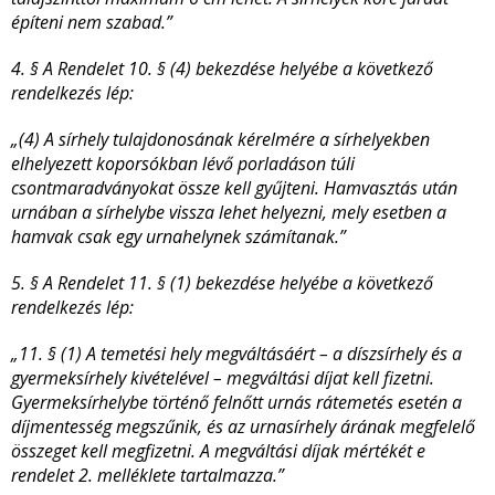
építeni nem szabad.”
4. § A Rendelet 10. § (4) bekezdése helyébe a következő
rendelkezés lép:
„(4) A sírhely tulajdonosának kérelmére a sírhelyekben
elhelyezett koporsókban lévő porladáson túli
csontmaradványokat össze kell gyűjteni. Hamvasztás után
urnában a sírhelybe vissza lehet helyezni, mely esetben a
hamvak csak egy urnahelynek számítanak.”
5. § A Rendelet 11. § (1) bekezdése helyébe a következő
rendelkezés lép:
„11. § (1) A temetési hely megváltásáért – a díszsírhely és a
gyermeksírhely kivételével – megváltási díjat kell fizetni.
Gyermeksírhelybe történő felnőtt urnás rátemetés esetén a
díjmentesség megszűnik, és az urnasírhely árának megfelelő
összeget kell megfizetni. A megváltási díjak mértékét e
rendelet 2. melléklete tartalmazza.”