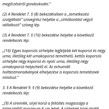
megőrzéséről gondoskodni.”
(2) A Rendelet 7. § (8) bekezdésében a „
temetkezési
szolgáltató” szövegrész helyébe a „sírkőbontást végző
vállalkozó” szöveg lép.
(3) A Rendelet 7. § (16) bekezdése helyébe a következő
rendelkezés lép:
„(16) Egyes koporsós sírhelybe legfeljebb két koporsó és négy
urna, illetőleg két urnakoporsó temethető, kettős koporsós
sírhelybe négy koporsó és nyolc urna, illetőleg négy
urnakoporsó helyezhető el. Az exhumált
holttestmaradványok elhelyezése is koporsós temetésnek
minősül.”
3. § A Rendelet 9. § (9) bekezdése helyébe a következő
rendelkezés lép:
„(9) A síremlék, sírjel körül a feltöltés magassága a
talajszinttől maximum 6 cm lehet. A sírhelyek köré járdát