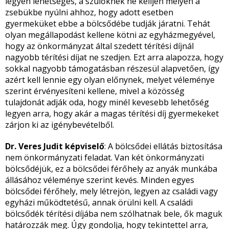
legyen lehetséges, a szülőknek ne kelljen mélyen a
zsebükbe nyúlni ahhoz, hogy adott esetben
gyermeküket ebbe a bölcsődébe tudják járatni. Tehát
olyan megállapodást kellene kötni az egyházmegyével,
hogy az önkormányzat által szedett térítési díjnál
nagyobb térítési díjat ne szedjen. Ezt arra alapozza, hogy
sokkal nagyobb támogatásban részesül alapvetően, így
azért kell lennie egy olyan előnynek, melyet véleménye
szerint érvényesíteni kellene, mivel a közösség
tulajdonát adják oda, hogy minél kevesebb lehetőség
legyen arra, hogy akár a magas térítési díj gyermekeket
zárjon ki az igénybevételből.
Dr. Veres Judit képviselő
: A bölcsődei ellátás biztosítása
nem önkormányzati feladat. Van két önkormányzati
bölcsődéjük, ez a bölcsődei férőhely az anyák munkába
állásához véleménye szerint kevés. Minden egyes
bölcsődei férőhely, mely létrejön, legyen az családi vagy
egyházi működtetésű, annak örülni kell. A családi
bölcsődék térítési díjába nem szólhatnak bele, ők maguk
határozzák meg. Úgy gondolja, hogy tekintettel arra,