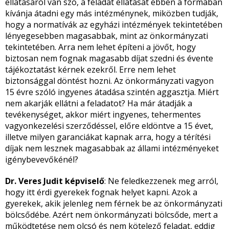
ellátásáról van szó, a feladat ellátását ebben a formában
kívánja átadni egy más intézménynek, miközben tudják,
hogy a normatívák az egyházi intézmények tekintetében
lényegesebben magasabbak, mint az önkormányzati
tekintetében. Arra nem lehet építeni a jövőt, hogy
biztosan nem fognak magasabb díjat szedni és évente
tájékoztatást kérnek ezekről. Erre nem lehet
biztonsággal döntést hozni. Az önkormányzati vagyon
15 évre szóló ingyenes átadása szintén aggasztja. Miért
nem akarják ellátni a feladatot? Ha már átadják a
tevékenységet, akkor miért ingyenes, tehermentes
vagyonkezelési szerződéssel, előre eldöntve a 15 évet,
illetve milyen garanciákat kapnak arra, hogy a térítési
díjak nem lesznek magasabbak az állami intézményeket
igénybevevőkénél?
Dr. Veres Judit képviselő
: Ne feledkezzenek meg arról,
hogy itt érdi gyerekek fognak helyet kapni. Azok a
gyerekek, akik jelenleg nem férnek be az önkormányzati
bölcsődébe. Azért nem önkormányzati bölcsőde, mert a
működtetése nem olcsó és nem kötelező feladat, eddig