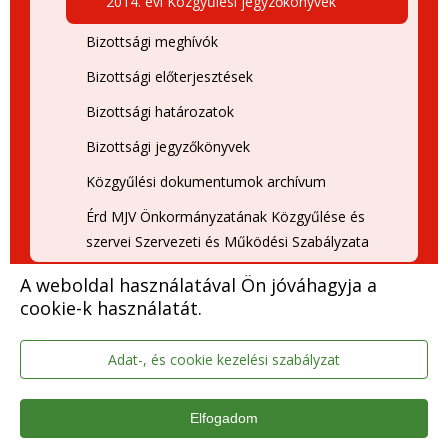
2014. évi Közgyűlési jegyzőkönyvek
Bizottsági meghívók
Bizottsági előterjesztések
Bizottsági határozatok
Bizottsági jegyzőkönyvek
Közgyűlési dokumentumok archívum
Érd MJV Önkormányzatának Közgyűlése és
szervei Szervezeti és Működési Szabályzata
Érdi Közlöny
A weboldal használatával Ön jóváhagyja a
cookie-k használatát.
Meghívók
Közérdekű adatok
Adat-, és cookie kezelési szabályzat
Közbeszerzési dokumentumok
Elfogadom
Nemzetiségi önkormányzatok