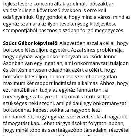
fejlesztésére koncentráltak az elmúlt időszakban,
valószínűleg a következő években is erre kell
odafigyelniük. Úgy gondolja, hogy mind a város, mind az
egyház számára az ilyen tevékenység kiteljesítése
szempontjából hasznos a szóban forgó megegyezés.
Szűcs Gábor képviselő
: Alapvetően azzal a céllal, hogy
bölcsőde létesüljön, egyetért. Azzal sincs problémája,
hogy egyházi vagy önkormányzati bölcsőde lenne.
Azonban van egy ingatlan, ami önkormányzati tulajdon
és térítésmentesen odaadnák azért a célért, hogy
bölcsőde létesüljön. Tudomása szerint az ingatlan
maximum két csoport indítására alkalmas. Ahhoz, hogy
ezt rentábilisan tudja az egyház fenntartani, a
törvényileg szabályozott maximális térítési díjat
szükséges neki szedni, ami például egy önkormányzati
bölcsődéhez képest sokkalta nagyobb lesz,
mindamellett, hogy egyházi szervezet, sokkal nagyobb
támogatást kap. Lehet tárgyalásokat folytatni abban,
hogy minél több és szerteágazóbb társadalmi részvétel