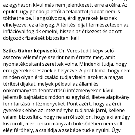
az egyházon kívül más nem jelentkezett erre a célra. Az
épület, úgy gondolja ettől a feladattól jobbat nem is
tölthetne be. Hangsúlyozza, érdi gyerekek lesznek
elhelyezve, ez a lényeg. A térítési díjat természetesen az
inflációval fogják emelni, hiszen az étkezést és az ott
dolgozók fizetését biztosítani kell.
Szűcs Gábor képviselő
: Dr. Veres Judit képviselő
asszony véleménye szerint nem értette meg, amit
nyomatékosítani szerettek volna. Mindenki tudja, hogy
érdi gyerekek lesznek elhelyezve. A probléma, hogy nem
minden olyan érdi család tudja viselni azokat a magas
térítési díjakat, melyek például az állami és
önkormányzati fenntartású intézményeken kívül
jellemzik sajnálatos módon az egyházi, illetve alapítványi
fenntartású intézményeket. Pont azért, hogy az érdi
gyerekek ebbe az intézménybe tudjanak járni, kellene
valami biztosíték, hogy ne arról szóljon, hogy aki amúgy
kiszorult, mert önkormányzati bölcsődében nem volt
elég férőhely, a családja a zsebébe tud-e nyúlni. Úgy