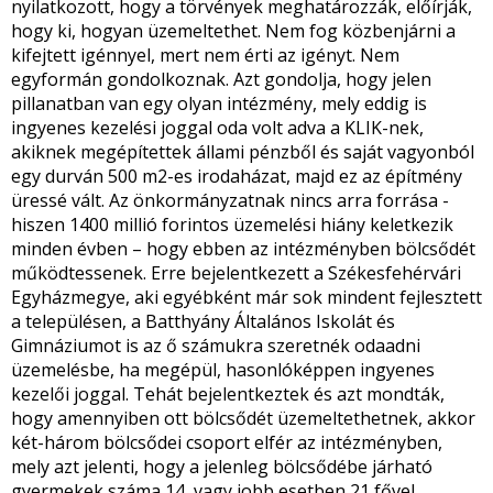
nyilatkozott, hogy a törvények meghatározzák, előírják,
hogy ki, hogyan üzemeltethet. Nem fog közbenjárni a
kifejtett igénnyel, mert nem érti az igényt. Nem
egyformán gondolkoznak. Azt gondolja, hogy jelen
pillanatban van egy olyan intézmény, mely eddig is
ingyenes kezelési joggal oda volt adva a KLIK-nek,
akiknek megépítettek állami pénzből és saját vagyonból
egy durván 500 m
2
-es irodaházat, majd ez az építmény
üressé vált. Az önkormányzatnak nincs arra forrása -
hiszen 1400 millió forintos üzemelési hiány keletkezik
minden évben – hogy ebben az intézményben bölcsődét
működtessenek. Erre bejelentkezett a Székesfehérvári
Egyházmegye, aki egyébként már sok mindent fejlesztett
a településen, a Batthyány Általános Iskolát és
Gimnáziumot is az ő számukra szeretnék odaadni
üzemelésbe, ha megépül, hasonlóképpen ingyenes
kezelői joggal. Tehát bejelentkeztek és azt mondták,
hogy amennyiben ott bölcsődét üzemeltethetnek, akkor
két-három bölcsődei csoport elfér az intézményben,
mely azt jelenti, hogy a jelenleg bölcsődébe járható
gyermekek száma 14, vagy jobb esetben 21 fővel