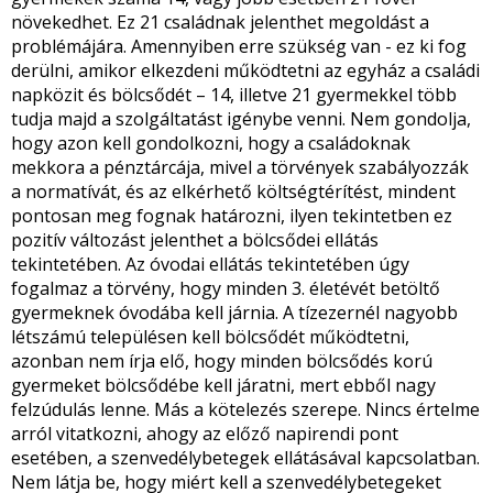
növekedhet. Ez 21 családnak jelenthet megoldást a
problémájára. Amennyiben erre szükség van - ez ki fog
derülni, amikor elkezdeni működtetni az egyház a családi
napközit és bölcsődét – 14, illetve 21 gyermekkel több
tudja majd a szolgáltatást igénybe venni. Nem gondolja,
hogy azon kell gondolkozni, hogy a családoknak
mekkora a pénztárcája, mivel a törvények szabályozzák
a normatívát, és az elkérhető költségtérítést, mindent
pontosan meg fognak határozni, ilyen tekintetben ez
pozitív változást jelenthet a bölcsődei ellátás
tekintetében. Az óvodai ellátás tekintetében úgy
fogalmaz a törvény, hogy minden 3. életévét betöltő
gyermeknek óvodába kell járnia. A tízezernél nagyobb
létszámú településen kell bölcsődét működtetni,
azonban nem írja elő, hogy minden bölcsődés korú
gyermeket bölcsődébe kell járatni, mert ebből nagy
felzúdulás lenne. Más a kötelezés szerepe. Nincs értelme
arról vitatkozni, ahogy az előző napirendi pont
esetében, a szenvedélybetegek ellátásával kapcsolatban.
Nem látja be, hogy miért kell a szenvedélybetegeket