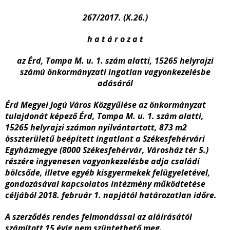
267/2017. (X.26.)
h a t á r o z a t
az Érd, Tompa M. u. 1. szám alatti,
15265 helyrajzi
számú önkormányzati ingatlan vagyonkezelésbe
adásáról
Érd Megyei Jogú Város Közgyűlése az önkormányzat
tulajdonát képező Érd, Tompa M. u. 1. szám alatti,
15265 helyrajzi számon nyilvántartott, 873 m
2
összterületű beépített ingatlant a Székesfehérvári
Egyházmegye (8000 Székesfehérvár, Városház tér 5.)
részére ingyenesen vagyonkezelésbe adja családi
bölcsőde, illetve egyéb kisgyermekek felügyeletével,
gondozásával kapcsolatos intézmény működtetése
céljából 2018. február 1. napjától határozatlan időre.
A szerződés rendes felmondással az aláírásától
számított 15 évig nem szüntethető meg.