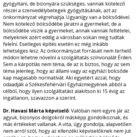
gyógyítani, de bizonyára szükséges, vannak kötelező
részei a szenvedélybetegek gyógyításának, azt az
önkormányzat végrehajtja. Ugyanígy van a bölcsődével.
Nem kötelező bölcsődébe járatni a gyermeket, de a
bölcsődébe viszik a gyermeket, annak vannak feltételei,
melyeknek azért eddig a városban sokan meg tudtak
felelni. Esetleges építés esetén ez még inkább
lehetséges lesz. Az önkormányzat forrásait nem terhelő
módon lehetne növelni a szolgáltatás színvonalát Érden.
Sem a kárpótlás nem téma, de az is biztos, hogy az sem
téma jelenleg, hogy az állami vagy az egyházi bölcsőde
kap magasabb normatívát. Aki egyetért azzal, hogy
odaadják a Székesfehérvári Egyházmegyének abból a
célból, hogy ilyen szolgáltatást alakítson ki 15 évig az
ingatlanon, szavazzon a szerint.
Dr. Havasi Márta képviselő
: Valóban nem egyre jár az
agyuk, bizonyos dolgokról másképp gondolkoznak, és
más értékeket vallanak. A vita, úgy gondolja, alapvetően
nem arról szól, hogy az ellenzéki képviselőknek nem jut