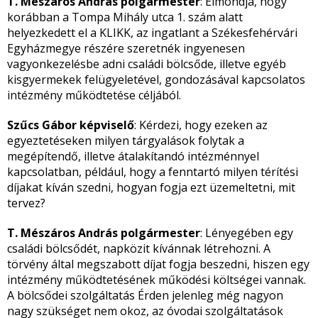
T. Mészáros András polgármester
: Elmondja, hogy
korábban a Tompa Mihály utca 1. szám alatt
helyezkedett el a KLIKK, az ingatlant a Székesfehérvári
Egyházmegye részére szeretnék ingyenesen
vagyonkezelésbe adni családi bölcsőde, illetve egyéb
kisgyermekek felügyeletével, gondozásával kapcsolatos
intézmény működtetése céljából.
Szűcs Gábor képviselő
: Kérdezi, hogy ezeken az
egyeztetéseken milyen tárgyalások folytak a
megépítendő, illetve átalakítandó intézménnyel
kapcsolatban, például, hogy a fenntartó milyen térítési
díjakat kíván szedni, hogyan fogja ezt üzemeltetni, mit
tervez?
T. Mészáros András polgármester
: Lényegében egy
családi bölcsődét, napközit kívánnak létrehozni. A
törvény által megszabott díjat fogja beszedni, hiszen egy
intézmény működtetésének működési költségei vannak.
A bölcsődei szolgáltatás Érden jelenleg még nagyon
nagy szükséget nem okoz, az óvodai szolgáltatások