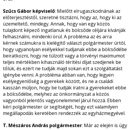
Szűcs Gábor képviselő
: Mielőtt elrugaszkodnának az
előterjesztéstől, szeretné tisztázni, hogy az, hogy ki az
üzemeltető, mindegy. Annak, hogy van egy közös
tulajdont képező ingatlanuk és bölcsőde céljára kívánják
felhasználni, mindenki örül. A probléma az és arra
kérnek számukra is kielégítő választ polgármester úrtól,
hogy ugyanolyan esélyekkel tudjanak ebbe a bölcsődébe
beiratkozni, hogy ne túlzott vagy a törvényi maximumot
teljes mértékben kihasználó térítési díjat szedjenek be
tőlük, és ezért ne tudják majd sokan ezt a szolgáltatást
igénybe venni. A probléma abban van, hogy legyen
esélyegyenlőség a gyerekek között, és ne a családi
kasszán múljon, hogy be tudják íratni a gyerekeket ebbe
a bölcsődébe, melyhez az önkormányzat a közös
vagyonból jelentős vagyonelemmel járul hozzá. Ebben
kéri polgármester úr segítségét, hogy ezt valamilyen
megállapodás keretében rendezzék az egyházmegyével.
T. Mészáros András polgármester
: Már az elején is úgy