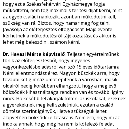
hogy ezt a Székesfehérvári Egyházmegye fogja
működtetni, nem fog maximális térítési díjat kérni, mint
az egyéb családi napközik, azonban működtetni kell,
szükség van rá. Biztos, hogy hamar meg fog telni.
Javasolja az előterjesztés elfogadását. Majd évente
kérhetnek a működtetésről tájékoztatást és akkor is
lehet még beleszólni, számon kérni.
Dr. Havasi Márta képviselő
: Teljesen egyértelműnek
tűnik az előterjesztésből, hogy ingyenes
vagyonkezelésbe adásról van szó 15 éves időtartamra.
Némi ellentmondást érez. Nagyon büszkék arra, hogy
további két gimnáziumot építenek a városban, másik
oldalról pedig korábban elhangzott, hogy a meglévő
bölcsődék kihasználtsága rendben van és további igény
nincs. Ha később fel akarják tölteni az iskolákat, ezeknek
a gyerekeknek meg kell születniük, ezután a család
döntése szerint igényük, illetve szükségük lehet
alapvetően bölcsődei ellátásra is. Nem érti, hogy mi az
indoka annak, hogy még ha nem is kötelező feladat