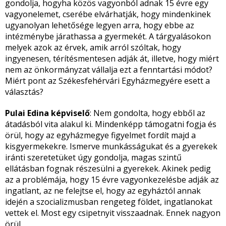
gondolja, hogyha közös vagyonból adnak 15 évre egy
vagyonelemet, cserébe elvárhatják, hogy mindenkinek
ugyanolyan lehetősége legyen arra, hogy ebbe az
intézménybe járathassa a gyermekét. A tárgyalásokon
melyek azok az érvek, amik arról szóltak, hogy
ingyenesen, térítésmentesen adják át, illetve, hogy miért
nem az önkormányzat vállalja ezt a fenntartási módot?
Miért pont az Székesfehérvári Egyházmegyére esett a
választás?
Pulai Edina képviselő
: Nem gondolta, hogy ebből az
átadásból vita alakul ki. Mindenképp támogatni fogja és
örül, hogy az egyházmegye figyelmet fordít majd a
kisgyermekekre. Ismerve munkásságukat és a gyerekek
iránti szeretetüket úgy gondolja, magas szintű
ellátásban fognak részesülni a gyerekek. Akinek pedig
az a problémája, hogy 15 évre vagyonkezelésbe adják az
ingatlant, az ne felejtse el, hogy az egyháztól annak
idején a szocializmusban rengeteg földet, ingatlanokat
vettek el. Most egy csipetnyit visszaadnak. Ennek nagyon
örül.