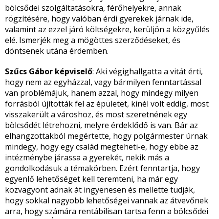
bölcsődei szolgáltatásokra, férőhelyekre, annak
rögzítésére, hogy valóban érdi gyerekek járnak ide,
valamint az ezzel járó költségekre, kerüljön a közgyűlés
elé. Ismerjék meg a mögöttes szerződéseket, és
döntsenek utána érdemben.
Szűcs Gábor képviselő
: Aki végighallgatta a vitát érti,
hogy nem az egyházzal, vagy bármilyen fenntartással
van problémájuk, hanem azzal, hogy mindegy milyen
forrásból újították fel az épületet, kinél volt eddig, most
visszakerült a városhoz, és most szeretnének egy
bölcsődét létrehozni, melyre érdeklődő is van. Bár az
elhangzottakból megértette, hogy polgármester úrnak
mindegy, hogy egy család megteheti-e, hogy ebbe az
intézménybe járassa a gyerekét, nekik más a
gondolkodásuk a témakörben. Ezért fenntartja, hogy
egyenlő lehetőséget kell teremteni, ha már egy
közvagyont adnak át ingyenesen és mellette tudják,
hogy sokkal nagyobb lehetőségei vannak az átvevőnek
arra, hogy számára rentábilisan tartsa fenn a bölcsődei