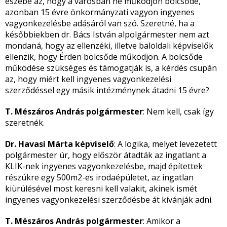
eszébe az, hogy a városban ne működjön bölcsőde,
azonban 15 évre önkormányzati vagyon ingyenes
vagyonkezelésbe adásáról van szó. Szeretné, ha a
későbbiekben dr. Bács István alpolgármester nem azt
mondaná, hogy az ellenzéki, illetve baloldali képviselők
ellenzik, hogy Érden bölcsőde működjön. A bölcsőde
működése szükséges és támogatják is, a kérdés csupán
az, hogy miért kell ingyenes vagyonkezelési
szerződéssel egy másik intézménynek átadni 15 évre?
T. Mészáros András polgármester
: Nem kell, csak így
szeretnék.
Dr. Havasi Márta képviselő
: A logika, melyet levezetett
polgármester úr, hogy először átadták az ingatlant a
KLIK-nek ingyenes vagyonkezelésbe, majd építettek
részükre egy 500m
2
-es irodaépületet, az ingatlan
kiürülésével most keresni kell valakit, akinek ismét
ingyenes vagyonkezelési szerződésbe át kívánják adni.
T. Mészáros András polgármester
: Amikor a