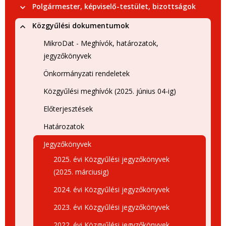
Polgármester, képviselő-testület, bizottságok
Közgyűlési dokumentumok
MikroDat - Meghívók, határozatok,
jegyzőkönyvek
Önkormányzati rendeletek
Közgyűlési meghívók (2025. június 04-ig)
Előterjesztések
Határozatok
Jegyzőkönyvek
2025. évi Közgyűlési jegyzőkönyvek
(2025. márciusig)
2024. évi Közgyűlési jegyzőkönyvek
2023. évi Közgyűlési jegyzőkönyvek
2022. évi Közgyűlési jegyzőkönyvek