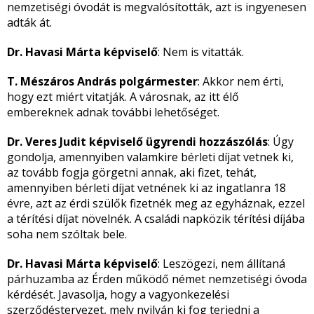
nemzetiségi óvodát is megvalósították, azt is ingyenesen
adták át.
Dr. Havasi Márta képviselő
: Nem is vitatták.
T. Mészáros András polgármester
: Akkor nem érti,
hogy ezt miért vitatják. A városnak, az itt élő
embereknek adnak további lehetőséget.
Dr. Veres Judit képviselő ügyrendi hozzászólás
: Úgy
gondolja, amennyiben valamkire bérleti díjat vetnek ki,
az tovább fogja görgetni annak, aki fizet, tehát,
amennyiben bérleti díjat vetnének ki az ingatlanra 18
évre, azt az érdi szülők fizetnék meg az egyháznak, ezzel
a térítési díjat növelnék. A családi napközik térítési díjába
soha nem szóltak bele.
Dr. Havasi Márta képviselő
: Leszögezi, nem állítaná
párhuzamba az Érden működő német nemzetiségi óvoda
kérdését. Javasolja, hogy a vagyonkezelési
szerződéstervezet, mely nyilván ki fog terjedni a