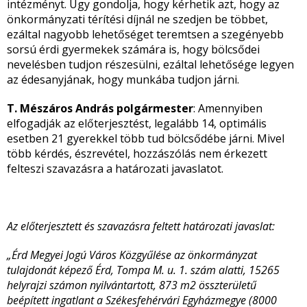
intézményt. Úgy gondolja, hogy kérhetik azt, hogy az
önkormányzati térítési díjnál ne szedjen be többet,
ezáltal nagyobb lehetőséget teremtsen a szegényebb
sorsú érdi gyermekek számára is, hogy bölcsődei
nevelésben tudjon részesülni, ezáltal lehetősége legyen
az édesanyjának, hogy munkába tudjon járni.
T. Mészáros András polgármester
: Amennyiben
elfogadják az előterjesztést, legalább 14, optimális
esetben 21 gyerekkel több tud bölcsődébe járni. Mivel
több kérdés, észrevétel, hozzászólás nem érkezett
felteszi szavazásra a határozati javaslatot.
Az előterjesztett és szavazásra feltett határozati javaslat:
„Érd Megyei Jogú Város Közgyűlése az önkormányzat
tulajdonát képező Érd, Tompa M. u. 1. szám alatti, 15265
helyrajzi számon nyilvántartott, 873 m2 összterületű
beépített ingatlant a Székesfehérvári Egyházmegye (8000