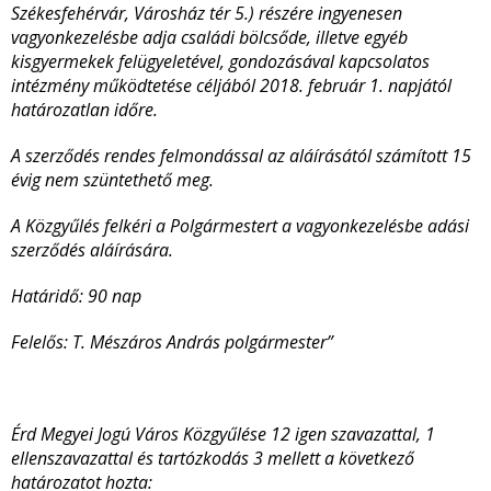
Székesfehérvár, Városház tér 5.) részére ingyenesen
vagyonkezelésbe adja családi bölcsőde, illetve egyéb
kisgyermekek felügyeletével, gondozásával kapcsolatos
intézmény működtetése céljából 2018. február 1. napjától
határozatlan időre.
A szerződés rendes felmondással az aláírásától számított 15
évig nem szüntethető meg.
A Közgyűlés felkéri a Polgármestert a vagyonkezelésbe adási
szerződés aláírására.
Határidő: 90 nap
Felelős: T. Mészáros András polgármester”
Érd Megyei Jogú Város Közgyűlése 12 igen szavazattal, 1
ellenszavazattal és tartózkodás 3 mellett a következő
határozatot hozta: