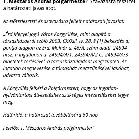
T. Mészáros András polgármester
: Szavazásra teszi fel
a határozati javaslatot.
Az előterjesztett és szavazásra feltett határozati javaslat:
„Érd Megyei Jogú Város Közgyűlése, mint alapító a
társasházakról szóló 2003. CXXXIII. tv. 28. § (1) bekezdés a)
pontja alapján az Érd, Molnár u. 46/A. szám alatti 24594
hrsz.-ú ingatlanon a 24594/A/1, 24594/A/2 és 24594/A/3
albetétek törlésével a társasháztulajdont megszünteti. Az
ingatlan megnevezése a társasház megszűnésével lakóház,
udvarra változik.
A Közgyűlés felkéri a Polgármestert, hogy az ingatlan-
nyilvántartási átvezetéshez szükséges intézkedéseket tegye
meg.
Határidő: a határozat továbbítására 60 nap
Felelős: T. Mészáros András polgármester”