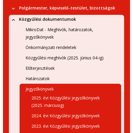
Polgármester, képviselő-testület, bizottságok
Közgyűlési dokumentumok
MikroDat - Meghívók, határozatok,
jegyzőkönyvek
Önkormányzati rendeletek
Közgyűlési meghívók (2025. június 04-ig)
Előterjesztések
Határozatok
Jegyzőkönyvek
2025. évi Közgyűlési jegyzőkönyvek
(2025. márciusig)
2024. évi Közgyűlési jegyzőkönyvek
2023. évi Közgyűlési jegyzőkönyvek