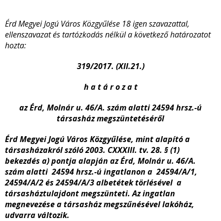
Érd Megyei Jogú Város Közgyűlése 18 igen szavazattal,
ellenszavazat és tartózkodás nélkül a következő határozatot
hozta:
319/2017. (XII.21.)
h a t á r o z a t
az Érd, Molnár u. 46/A. szám alatti 24594 hrsz.-ú
társasház megszüntetéséről
Érd Megyei Jogú Város Közgyűlése, mint alapító a
társasházakról szóló 2003. CXXXIII. tv. 28. § (1)
bekezdés a) pontja alapján az Érd, Molnár u. 46/A.
szám alatti 24594 hrsz.-ú ingatlanon a 24594/A/1,
24594/A/2 és 24594/A/3 albetétek törlésével a
társasháztulajdont megszünteti. Az ingatlan
megnevezése a társasház megszűnésével lakóház,
udvarra változik.