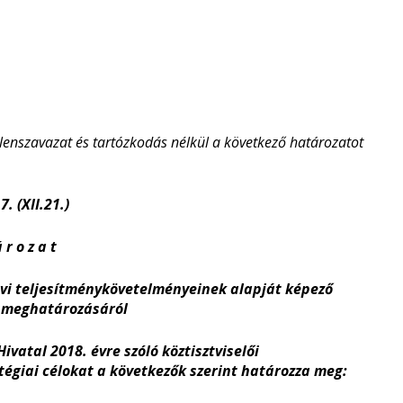
llenszavazat és tartózkodás nélkül a következő határozatot
. (XII.21.)
 r o z a t
 évi teljesítménykövetelményeinek alapját képező
k meghatározásáról
vatal 2018. évre szóló köztisztviselői
égiai célokat a következők szerint határozza meg: