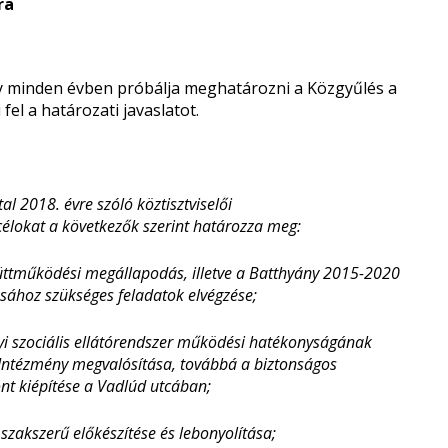
ra
gy minden évben próbálja meghatározni a Közgyűlés a
fel a határozati javaslatot.
l 2018. évre szóló köztisztviselői
célokat a következők szerint határozza meg:
ttműködési megállapodás, illetve a Batthyány 2015-2020
sához szükséges feladatok elvégzése;
i szociális ellátórendszer működési hatékonyságának
 Intézmény megvalósítása, továbbá a biztonságos
t kiépítése a Vadlúd utcában;
 szakszerű előkészítése és lebonyolítása;