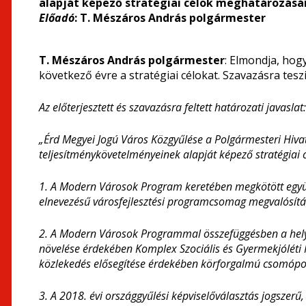
alapját képező stratégiai célok meghatározásá
Előadó
: T. Mészáros András polgármester
T. Mészáros András polgármester
: Elmondja, ho
következő évre a stratégiai célokat. Szavazásra teszi 
Az előterjesztett és szavazásra feltett határozati javaslat:
„Érd Megyei Jogú Város Közgyűlése a Polgármesteri Hivata
teljesítménykövetelményeinek alapját képező stratégiai 
1. A Modern Városok Program keretében megkötött együ
elnevezésű városfejlesztési programcsomag megvalósítá
2. A Modern Városok Programmal összefüggésben a hely
növelése érdekében Komplex Szociális és Gyermekjóléti
közlekedés elősegítése érdekében körforgalmú csomópon
3. A 2018. évi országgyűlési képviselőválasztás jogszerű,