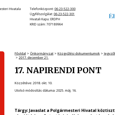
steri Hivatala
Telefonközpont:
06-23-522-300
Ügyfélszolgálat:
06-23-522-301
Hivatali Kapu: ERDPH
KRID szám: 707189964
Főoldal
Önkormányzat
Közgyűlési dokumentumok
Jegyző
2017. december 21.
17. NAPIRENDI PONT
Közzétéve:
2018. okt. 10.
Utolsó módosítás dátuma:
2025. máj. 16.
Tárgy: Javaslat a Polgármesteri Hivatal köztisz