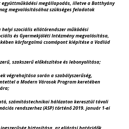
 együttműködési megállapodás, illetve a Batthyány
omag megvalósításához szükséges feladatok
helyi szociális ellátórendszer működési
iális és Gyermekjóléti Intézmény megvalósítása,
ekében körforgalmú csomópont kiépítése a Vadlúd
szerű, szakszerű előkészítése és lebonyolítása;
ének végrehajtása során a szabályszerűség,
kintettel a Modern Városok Program keretében
ára;
tó, számítástechnikai hálózaton keresztül távoli
ációs rendszerhez (ASP) történő 2019. január 1-ei
jogszerűség biztosítása, az eljárási határidők