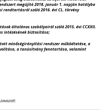
rendszert megújító 2018. január 1. napján hatályba
i rendtartásról szóló 2016. évi CL. törvény
tások általános szabályairól szóló 2015. évi CCXXII.
s intézésének biztosítása;
ított minőségirányítási rendszer működtetése, a
nyolítása, a tanúsítvány fenntartása, valamint
szavazott: