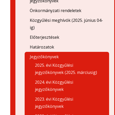
jegyzőkönyvek
Önkormányzati rendeletek
Közgyűlési meghívók (2025. június 04-
ig)
Előterjesztések
Határozatok
Jegyzőkönyvek
2025. évi Közgyűlési
jegyzőkönyvek (2025. márciusig)
2024. évi Közgyűlési
jegyzőkönyvek
2023. évi Közgyűlési
jegyzőkönyvek