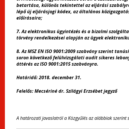
betartása, különös tekintettel az eljárási szabály
lépő új eljárásjogi kódex, az általános közigazgatás
előírásaira;
7. Az elektronikus ügyintézés és a bizalmi szolgálta
törvény rendelkezései alapján az ügyek elektroniku
8. Az MSZ EN ISO 9001:2009 szabvány szerint tanús
soron következő felülvizsgálati audit sikeres lebo
áttérés az ISO 9001:2015 szabványra.
Határidő: 2018. december 31.
Felelős: Mecsériné dr. Szilágyi Erzsébet jegyző
A határozati javaslatról a Közgyűlés az alábbiak szerint 