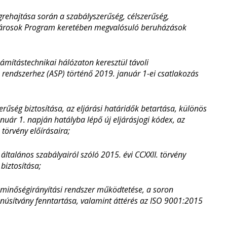
grehajtása során a szabályszerűség, célszerűség,
 Városok Program keretében megvalósuló beruházások
ámítástechnikai hálózaton keresztül távoli
 rendszerhez (ASP) történő 2019. január 1-ei csatlakozás
erűség biztosítása, az eljárási határidők betartása, különös
anuár 1. napján hatályba lépő új eljárásjogi kódex, az
 törvény előírásaira;
 általános szabályairól szóló 2015. évi CCXXII. törvény
biztosítása;
 minőségirányítási rendszer működtetése, a soron
 tanúsítvány fenntartása, valamint áttérés az ISO 9001:2015