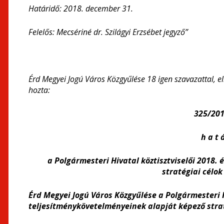
Határidő: 2018. december 31.
Felelős: Mecsériné dr. Szilágyi Erzsébet jegyző”
Érd Megyei Jogú Város Közgyűlése 18 igen szavazattal, e
hozta:
325/2017
h a t á
a Polgármesteri Hivatal köztisztviselői 2018.
stratégiai célo
Érd Megyei Jogú Város Közgyűlése a Polgármesteri Hi
teljesítménykövetelményeinek alapját képező strat