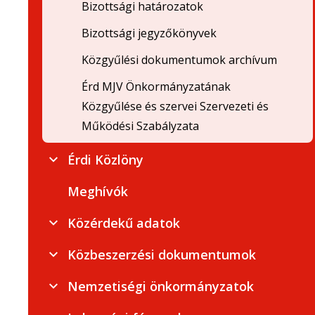
Bizottsági határozatok
Bizottsági jegyzőkönyvek
Közgyűlési dokumentumok archívum
Érd MJV Önkormányzatának
Közgyűlése és szervei Szervezeti és
Működési Szabályzata
Érdi Közlöny
Meghívók
Közérdekű adatok
Közbeszerzési dokumentumok
Nemzetiségi önkormányzatok