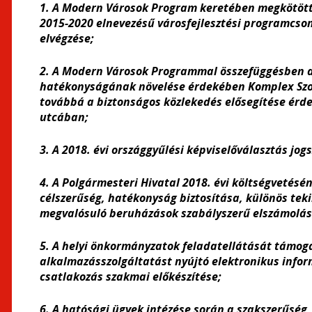
1. A Modern Városok Program keretében megkötött
2015-2020 elnevezésű városfejlesztési programcs
elvégzése;
2. A Modern Városok Programmal összefüggésben a 
hatékonyságának növelése érdekében Komplex Szoc
továbbá a biztonságos közlekedés elősegítése érd
utcában;
3. A 2018. évi országgyűlési képviselőválasztás jog
4. A Polgármesteri Hivatal 2018. évi költségvetés
célszerűség, hatékonyság biztosítása, különös te
megvalósuló beruházások szabályszerű elszámolás
5. A helyi önkormányzatok feladatellátását támoga
alkalmazásszolgáltatást nyújtó elektronikus inform
csatlakozás szakmai előkészítése;
6. A hatósági ügyek intézése során a szakszerűség, 