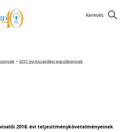
Keresés
könyvek
2017. évi Közgyűlési jegyzőkönyvek
tviselői 2018. évi teljesítménykövetelményeinek