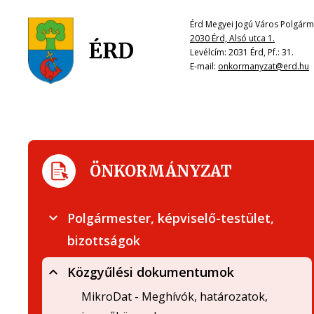
Érd Megyei Jogú Város Polgárme
2030 Érd, Alsó utca 1.
Levélcím: 2031 Érd, Pf.: 31.
E-mail:
onkormanyzat@erd.hu
ÖNKORMÁNYZAT
Polgármester, képviselő-testület,
bizottságok
Közgyűlési dokumentumok
MikroDat - Meghívók, határozatok,