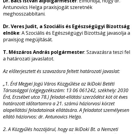
Dr. Bács István alpolgármester
: Elmondja, hogy dr.
Antunovics Helga praxisjogát szeretnék
meghosszabbítani.
Dr. Veres Judit, a Szociális és Egészségügyi Bizottság
elnöke
: A Szociális és Egészségügyi Bizottság javasolja a
praxisjog megújítását.
T. Mészáros András polgármester
: Szavazásra teszi fel
a határozati javaslatot.
Az előterjesztett és szavazásra feltett határozati javaslat:
„1. Érd Megyei Jogú Város Közgyűlése az IkiDoki Betéti
Társasággal (cégjegyzékszám: 13 06 061242, székhely: 2030
Érd, Erzsébet utca 78.) feladat-ellátási szerződést köt öt éves
határozott időtartamra a 21. számú háziorvosi körzet
alapellátási feladatainak ellátására. A feladatot személyesen
ellátó háziorvos: dr. Antunovics Helga.
2. A Közgyűlés hozzájárul, hogy az IkiDoki Bt. a Nemzeti