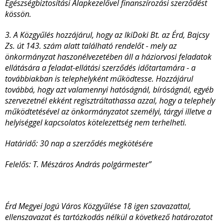
Egészségbiztosítási Alapkezelővel finanszírozási szerződést
kössön.
3. A Közgyűlés hozzájárul, hogy az IkiDoki Bt. az Érd, Bajcsy
Zs. út 143. szám alatt található rendelőt - mely az
önkormányzat haszonélvezetében áll a háziorvosi feladatok
ellátására a feladat-ellátási szerződés időtartamára - a
továbbiakban is telephelyként működtesse. Hozzájárul
továbbá, hogy azt valamennyi hatóságnál, bíróságnál, egyéb
szervezetnél ekként regisztráltathassa azzal, hogy a telephely
működtetésével az önkormányzatot személyi, tárgyi illetve a
helyiséggel kapcsolatos kötelezettség nem terhelheti.
Határidő: 30 nap a szerződés megkötésére
Felelős: T. Mészáros András polgármester”
Érd Megyei Jogú Város Közgyűlése 18 igen szavazattal,
ellenszavazat és tartózkodás nélkül a következő határozatot