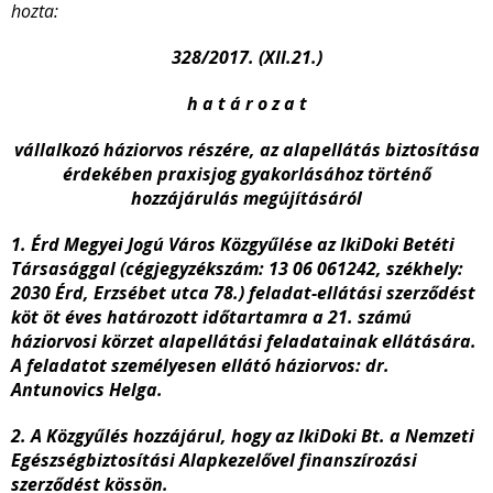
hozta:
328/2017. (XII.21.)
h a t á r o z a t
vállalkozó háziorvos részére, az alapellátás biztosítása
érdekében praxisjog gyakorlásához történő
hozzájárulás megújításáról
1. Érd Megyei Jogú Város Közgyűlése az IkiDoki Betéti
Társasággal (cégjegyzékszám: 13 06 061242, székhely:
2030 Érd, Erzsébet utca 78.) feladat-ellátási szerződést
köt öt éves határozott időtartamra a 21. számú
háziorvosi körzet alapellátási feladatainak ellátására.
A feladatot személyesen ellátó háziorvos: dr.
Antunovics Helga.
2. A Közgyűlés hozzájárul, hogy az IkiDoki Bt. a Nemzeti
Egészségbiztosítási Alapkezelővel finanszírozási
szerződést kössön.