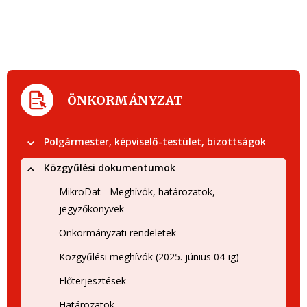
ÖNKORMÁNYZAT
Polgármester, képviselő-testület, bizottságok
Közgyűlési dokumentumok
MikroDat - Meghívók, határozatok,
jegyzőkönyvek
Önkormányzati rendeletek
Közgyűlési meghívók (2025. június 04-ig)
Előterjesztések
Határozatok