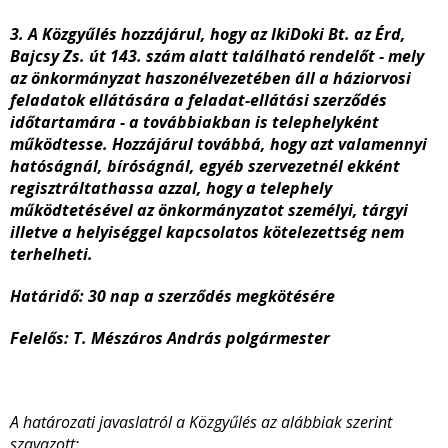
3. A Közgyűlés hozzájárul, hogy az IkiDoki Bt. az Érd,
Bajcsy Zs. út 143. szám alatt található rendelőt - mely
az önkormányzat haszonélvezetében áll a háziorvosi
feladatok ellátására a feladat-ellátási szerződés
időtartamára - a továbbiakban is telephelyként
működtesse. Hozzájárul továbbá, hogy azt valamennyi
hatóságnál, bíróságnál, egyéb szervezetnél ekként
regisztráltathassa azzal, hogy a telephely
működtetésével az önkormányzatot személyi, tárgyi
illetve a helyiséggel kapcsolatos kötelezettség nem
terhelheti.
Határidő: 30 nap a szerződés megkötésére
Felelős: T. Mészáros András polgármester
A határozati javaslatról a Közgyűlés az alábbiak szerint
szavazott: