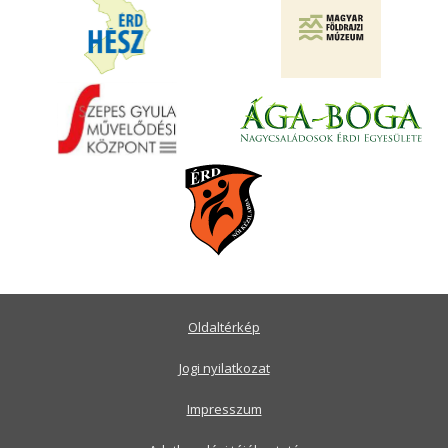
Oldaltérkép
Jogi nyilatkozat
Impresszum