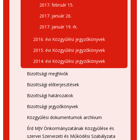
2017. február 15.
2017. január 26.
2017. január 19. rk.
2016. évi Közgyűlési jegyzőkönyvek
2015. évi Közgyűlési jegyzőkönyvek
2014. évi Közgyűlési jegyzőkönyvek
Bizottsági meghívók
Bizottsági előterjesztések
Bizottsági határozatok
Bizottsági jegyzőkönyvek
Közgyűlési dokumentumok archívum
Érd MJV Önkormányzatának Közgyűlése és
szervei Szervezeti és Működési Szabályzata