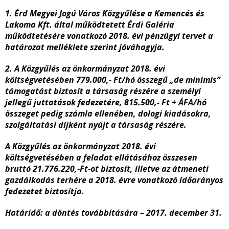
1. Érd Megyei Jogú Város Közgyűlése a Kemencés és
Lakoma Kft. által működtetett Érdi Galéria
működtetésére vonatkozó 2018. évi pénzügyi tervet a
határozat melléklete szerint jóváhagyja.
2. A Közgyűlés az önkormányzat 2018. évi
költségvetésében 779.000,- Ft/hó összegű „de minimis”
támogatást biztosít a társaság részére a személyi
jellegű juttatások fedezetére, 815.500,- Ft + ÁFA/hó
összeget pedig számla ellenében, dologi kiadásokra,
szolgáltatási díjként nyújt a társaság részére.
A Közgyűlés az önkormányzat 2018. évi
költségvetésében a feladat ellátásához összesen
bruttó 21.776.220,-Ft-ot biztosít, illetve az átmeneti
gazdálkodás terhére a 2018. évre vonatkozó időarányos
fedezetet biztosítja.
Határidő: a döntés továbbítására – 2017. december 31.