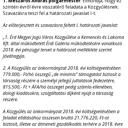
T. Mészáros András polgármester
: Elmondja, hogy ez
szintén évről évre visszatérő feladata a Közgyűlésnek.
Szavazásra teszi fel a határozati javaslat I-t.
Az előterjesztett és szavazásra feltett I. határozati javaslat:
„1. Érd Megyei Jogú Város Közgyűlése a Kemencés és Lakoma
Kft. által működtetett Érdi Galéria működtetésére vonatkozó
2018. évi pénzügyi tervet a határozat melléklete szerint
jóváhagyja.
2. A Közgyűlés az önkormányzat 2018. évi költségvetésében
779.000,- Ft/hó összegű „de minimis” támogatást biztosít a
társaság részére a személyi jellegű juttatások fedezetére,
815.500,- Ft + ÁFA/hó összeget pedig számla ellenében,
dologi kiadásokra, szolgáltatási díjként nyújt a társaság
részére.
A Közgyűlés az önkormányzat 2018. évi költségvetésében a
feladat ellátásához összesen bruttó 21.776.220,-Ft-ot
biztosít, illetve az átmeneti gazdálkodás terhére a 2018. évre