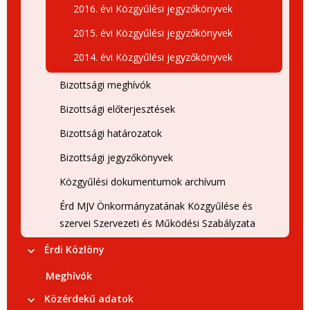
2016. évi Közgyűlési jegyzőkönyvek
2015. évi Közgyűlési jegyzőkönyvek
2014. évi Közgyűlési jegyzőkönyvek
Bizottsági meghívók
Bizottsági előterjesztések
Bizottsági határozatok
Bizottsági jegyzőkönyvek
Közgyűlési dokumentumok archívum
Érd MJV Önkormányzatának Közgyűlése és
szervei Szervezeti és Működési Szabályzata
Érdi Közlöny
Meghívók
Közérdekű adatok