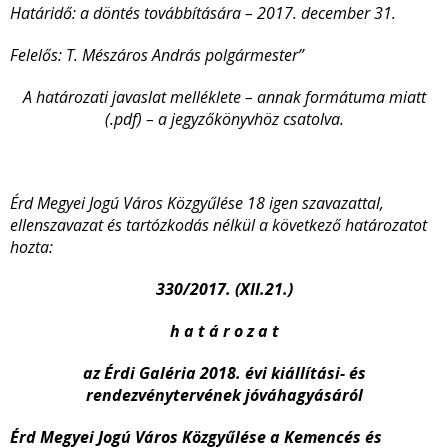
Határidő: a döntés továbbítására – 2017. december 31.
Felelős: T. Mészáros András polgármester”
A határozati javaslat melléklete – annak formátuma miatt
(.pdf) – a jegyzőkönyvhöz csatolva.
Érd Megyei Jogú Város Közgyűlése 18 igen szavazattal,
ellenszavazat és tartózkodás nélkül a következő határozatot
hozta:
330/2017. (XII.21.)
h a t á r o z a t
az Érdi Galéria 2018. évi kiállítási- és
rendezvénytervének jóváhagyásáról
Érd Megyei Jogú Város Közgyűlése a Kemencés és