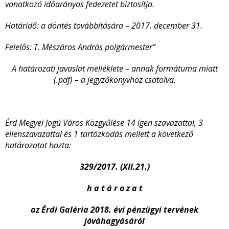
vonatkozó időarányos fedezetet biztosítja.
Határidő: a döntés továbbítására – 2017. december 31.
Felelős: T. Mészáros András polgármester”
A határozati javaslat melléklete – annak formátuma miatt
(.pdf) – a jegyzőkönyvhöz csatolva.
Érd Megyei Jogú Város Közgyűlése 14 igen szavazattal, 3
ellenszavazattal és 1 tartózkodás mellett a következő
határozatot hozta:
329/2017. (XII.21.)
h a t á r o z a t
az Érdi Galéria 2018. évi pénzügyi tervének
jóváhagyásáról