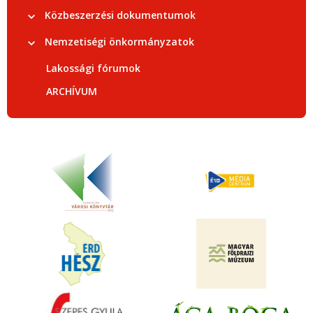
Közbeszerzési dokumentumok
Nemzetiségi önkormányzatok
Lakossági fórumok
ARCHÍVUM