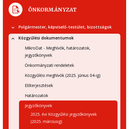
ÖNKORMÁNYZAT
Polgármester, képviselő-testület, bizottságok
Közgyűlési dokumentumok
MikroDat - Meghívók, határozatok,
jegyzőkönyvek
Önkormányzati rendeletek
Közgyűlési meghívók (2025. június 04-ig)
Előterjesztések
Határozatok
Jegyzőkönyvek
2025. évi Közgyűlési jegyzőkönyvek
(2025. márciusig)