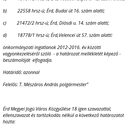
b) 22558 hrsz-ú; Érd, Budai út 16. szám alatti;
c) 21472/2 hrsz-ú; Érd, Diósdi u. 14. szám alatti;
d) 18778/1 hrsz-ú; Érd,Velencei út 57. szám alatti:
önkormányzati ingatlanok 2012-2016. év közötti
vagyonkezeléséről szóló - a határozat mellékletét képező -
beszámolóját elfogadja.
Határidő: azonnal
Felelős: T. Mészáros András polgármester”
Érd Megyei Jogú Város Közgyűlése 18 igen szavazattal,
ellenszavazat és tartózkodás nélkül a következő határozatot
hozta: