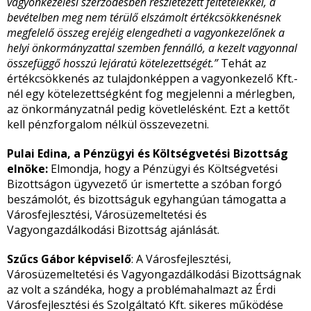
vagyonkezelési szerződésben részletezett feltételekkel, a
bevételben meg nem térülő elszámolt értékcsökkenésnek
megfelelő összeg erejéig elengedheti a vagyonkezelőnek a
helyi önkormányzattal szemben fennálló, a kezelt vagyonnal
összefüggő hosszú lejáratú kötelezettségét.”
Tehát az
értékcsökkenés az tulajdonképpen a vagyonkezelő Kft.-
nél egy kötelezettségként fog megjelenni a mérlegben,
az önkormányzatnál pedig követlelésként. Ezt a kettőt
kell pénzforgalom nélkül összevezetni.
Pulai Edina, a Pénzügyi és Költségvetési Bizottság
elnöke:
Elmondja, hogy a Pénzügyi és Költségvetési
Bizottságon ügyvezető úr ismertette a szóban forgó
beszámolót, és bizottságuk egyhangúan támogatta a
Városfejlesztési, Városüzemeltetési és
Vagyongazdálkodási Bizottság ajánlását.
Szűcs Gábor képviselő
: A Városfejlesztési,
Városüzemeltetési és Vagyongazdálkodási Bizottságnak
az volt a szándéka, hogy a problémahalmazt az Érdi
Városfejlesztési és Szolgáltató Kft. sikeres működése