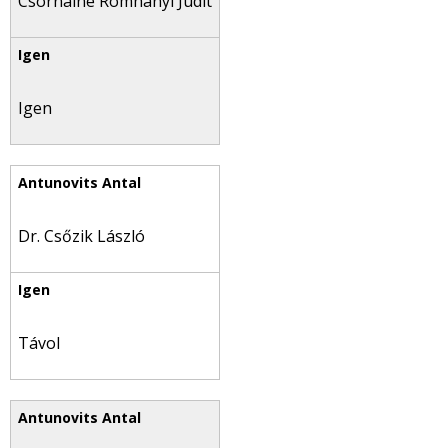
Csornainé Romhányi Judit
Igen
Dr. Csőzik László
Távol