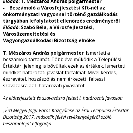
Előadó
: T. Mészáros András polgármester
- Beszámoló a Városfejlesztési Kft-nél az
önkormányzati vagyonnal történő gazdálkodás
tárgyában lefolytatott ellenőrzés eredményéről
Előadó
: Szabó Béla, a Városfejlesztési,
Városüzemeltetési és
Vagyongazdálkodási Bizottság elnöke
T. Mészáros András polgármester
: Ismerteti a
beszámoló tartalmát. Több éve működik a Települési
Értéktár, jelenleg is bővültek ezek az értékek. Ismerteti
mindkét határozati javaslat tartalmát. Mivel kérdés,
észrevétel, hozzászólás nem érkezett, felteszi
szavazásra az I. határozati javaslatot.
Az előterjesztett és szavazásra feltett I. határozati javaslat:
„Érd Megyei Jogú Város Közgyűlése az Érdi Települési Értéktár
Bizottság 2017. második félévi tevékenységéről szóló
beszámolóját elfogadja.