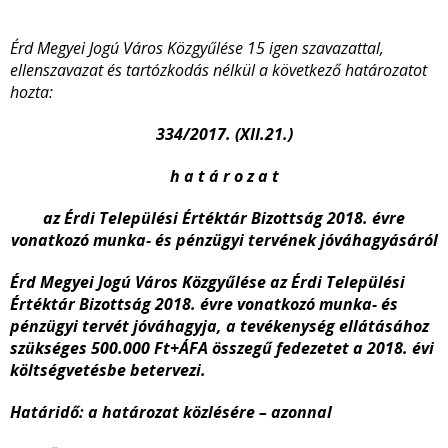
Érd Megyei Jogú Város Közgyűlése 15 igen szavazattal,
ellenszavazat és tartózkodás nélkül a következő határozatot
hozta:
334/2017. (XII.21.)
h a t á r o z a t
az Érdi Települési Értéktár Bizottság 2018. évre
vonatkozó munka- és pénzügyi tervének jóváhagyásáról
Érd Megyei Jogú Város Közgyűlése az Érdi Települési
Értéktár Bizottság 2018. évre vonatkozó munka- és
pénzügyi tervét jóváhagyja, a tevékenység ellátásához
szükséges 500.000 Ft+ÁFA összegű fedezetet a 2018. évi
költségvetésbe betervezi.
Határidő: a határozat közlésére – azonnal