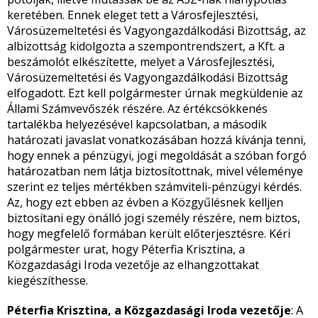
keretében. Ennek eleget tett a Városfejlesztési,
Városüzemeltetési és Vagyongazdálkodási Bizottság, az
albizottság kidolgozta a szempontrendszert, a Kft. a
beszámolót elkészítette, melyet a Városfejlesztési,
Városüzemeltetési és Vagyongazdálkodási Bizottság
elfogadott. Ezt kell polgármester úrnak megküldenie az
Állami Számvevőszék részére. Az értékcsökkenés
tartalékba helyezésével kapcsolatban, a második
határozati javaslat vonatkozásában hozzá kívánja tenni,
hogy ennek a pénzügyi, jogi megoldását a szóban forgó
határozatban nem látja biztosítottnak, mivel véleménye
szerint ez teljes mértékben számviteli-pénzügyi kérdés.
Az, hogy ezt ebben az évben a Közgyűlésnek kelljen
biztosítani egy önálló jogi személy részére, nem biztos,
hogy megfelelő formában került előterjesztésre. Kéri
polgármester urat, hogy Péterfia Krisztina, a
Közgazdasági Iroda vezetője az elhangzottakat
kiegészíthesse.
Péterfia Krisztina, a Közgazdasági Iroda vezetője
: A