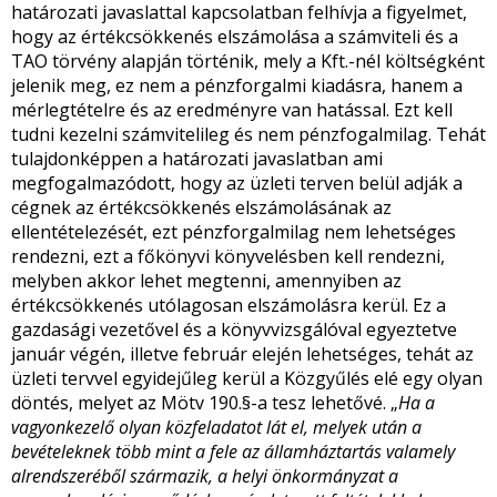
határozati javaslattal kapcsolatban felhívja a figyelmet,
hogy az értékcsökkenés elszámolása a számviteli és a
TAO törvény alapján történik, mely a Kft.-nél költségként
jelenik meg, ez nem a pénzforgalmi kiadásra, hanem a
mérlegtételre és az eredményre van hatással. Ezt kell
tudni kezelni számvitelileg és nem pénzfogalmilag. Tehát
tulajdonképpen a határozati javaslatban ami
megfogalmazódott, hogy az üzleti terven belül adják a
cégnek az értékcsökkenés elszámolásának az
ellentételezését, ezt pénzforgalmilag nem lehetséges
rendezni, ezt a főkönyvi könyvelésben kell rendezni,
melyben akkor lehet megtenni, amennyiben az
értékcsökkenés utólagosan elszámolásra kerül. Ez a
gazdasági vezetővel és a könyvvizsgálóval egyeztetve
január végén, illetve február elején lehetséges, tehát az
üzleti tervvel egyidejűleg kerül a Közgyűlés elé egy olyan
döntés, melyet az Mötv 190.§-a tesz lehetővé. „
Ha a
vagyonkezelő olyan közfeladatot lát el, melyek után a
bevételeknek több mint a fele az államháztartás valamely
alrendszeréből származik, a helyi önkormányzat a