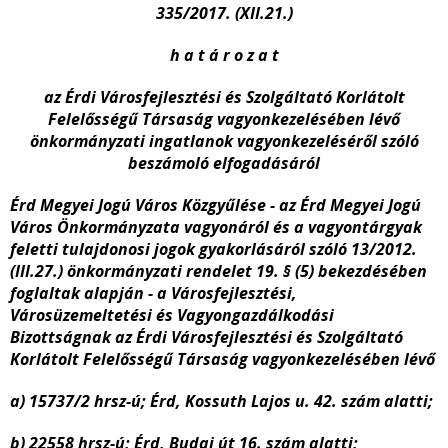
335/2017. (XII.21.)
h a t á r o z a t
az
Érdi Városfejlesztési és Szolgáltató Korlátolt
Felelősségű Társaság vagyonkezelésében lévő
önkormányzati ingatlanok vagyonkezeléséről szóló
beszámoló elfogadásáról
Érd Megyei Jogú Város Közgyűlése - az Érd Megyei Jogú
Város Önkormányzata vagyonáról és a vagyontárgyak
feletti tulajdonosi jogok gyakorlásáról szóló 13/2012.
(III.27.) önkormányzati rendelet 19. § (5) bekezdésében
foglaltak alapján - a Városfejlesztési,
Városüzemeltetési és Vagyongazdálkodási
Bizottságnak az Érdi Városfejlesztési és Szolgáltató
Korlátolt Felelősségű Társaság vagyonkezelésében lévő
a)
15737/2 hrsz-ú; Érd, Kossuth Lajos u. 42. szám alatti;
b)
22558 hrsz-ú; Érd, Budai út 16. szám alatti;