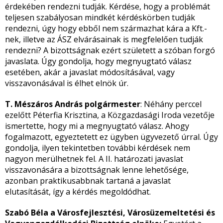
érdekében rendezni tudják. Kérdése, hogy a problémát
teljesen szabályosan mindkét kérdéskörben tudják
rendezni, úgy hogy ebből nem származhat kára a Kft.-
nek, illetve az ÁSZ elvárásainak is megfelelően tudják
rendezni? A bizottságnak ezért született a szóban forgó
javaslata. Úgy gondolja, hogy megnyugtató válasz
esetében, akár a javaslat módosításával, vagy
visszavonásával is élhet elnök úr.
T. Mészáros András polgármester
: Néhány perccel
ezelőtt Péterfia Krisztina, a Közgazdasági Iroda vezetője
ismertette, hogy mi a megnyugtató válasz. Ahogy
fogalmazott, egyeztetett ez ügyben ügyvezető úrral. Úgy
gondolja, ilyen tekintetben további kérdések nem
nagyon merülhetnek fel. A II. határozati javaslat
visszavonására a bizottságnak lenne lehetősége,
azonban praktikusabbnak tartaná a javaslat
elutasítását, így a kérdés megoldódhat.
Szabó Béla a Városfejlesztési, Városüzemeltetési és