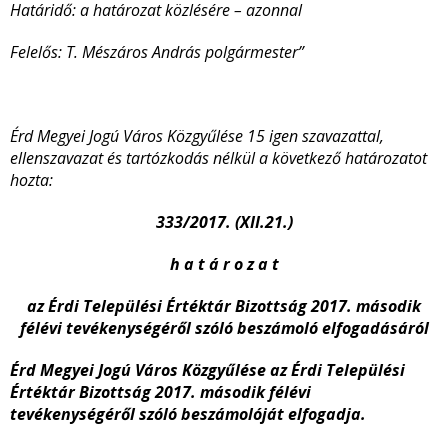
Határidő: a határozat közlésére – azonnal
Felelős: T. Mészáros András polgármester”
Érd Megyei Jogú Város Közgyűlése 15 igen szavazattal,
ellenszavazat és tartózkodás nélkül a következő határozatot
hozta:
333/2017. (XII.21.)
h a t á r o z a t
az Érdi Települési Értéktár Bizottság 2017. második
félévi tevékenységéről szóló beszámoló elfogadásáról
Érd Megyei Jogú Város Közgyűlése az Érdi Települési
Értéktár Bizottság 2017. második félévi
tevékenységéről szóló beszámolóját elfogadja.