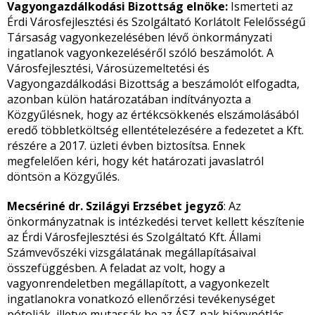
Vagyongazdálkodási Bizottság elnöke:
Ismerteti az
Érdi Városfejlesztési és Szolgáltató Korlátolt Felelősségű
Társaság vagyonkezelésében lévő önkormányzati
ingatlanok vagyonkezeléséről szóló beszámolót. A
Városfejlesztési, Városüzemeltetési és
Vagyongazdálkodási Bizottság a beszámolót elfogadta,
azonban külön határozatában indítványozta a
Közgyűlésnek, hogy az értékcsökkenés elszámolásából
eredő többletköltség ellentételezésére a fedezetet a Kft.
részére a 2017. üzleti évben biztosítsa. Ennek
megfelelően kéri, hogy két határozati javaslatról
döntsön a Közgyűlés.
Mecsériné dr. Szilágyi Erzsébet jegyző
: Az
önkormányzatnak is intézkedési tervet kellett készítenie
az Érdi Városfejlesztési és Szolgáltató Kft. Állami
Számvevőszéki vizsgálatának megállapításaival
összefüggésben. A feladat az volt, hogy a
vagyonrendeletben megállapított, a vagyonkezelt
ingatlanokra vonatkozó ellenőrzési tevékenységet
pótolják, illetve mutassák be az ÁSZ-nak hiánypótlás