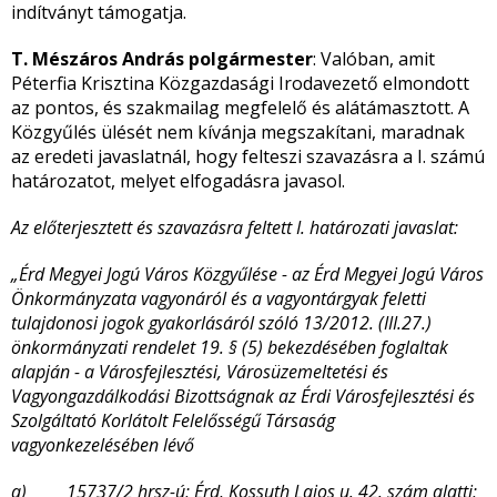
indítványt támogatja.
T. Mészáros András polgármester
: Valóban, amit
Péterfia Krisztina Közgazdasági Irodavezető elmondott
az pontos, és szakmailag megfelelő és alátámasztott. A
Közgyűlés ülését nem kívánja megszakítani, maradnak
az eredeti javaslatnál, hogy felteszi szavazásra a I. számú
határozatot, melyet elfogadásra javasol.
Az előterjesztett és szavazásra feltett I. határozati javaslat:
„Érd Megyei Jogú Város Közgyűlése - az Érd Megyei Jogú Város
Önkormányzata vagyonáról és a vagyontárgyak feletti
tulajdonosi jogok gyakorlásáról szóló 13/2012. (III.27.)
önkormányzati rendelet 19. § (5) bekezdésében foglaltak
alapján - a Városfejlesztési, Városüzemeltetési és
Vagyongazdálkodási Bizottságnak az Érdi Városfejlesztési és
Szolgáltató Korlátolt Felelősségű Társaság
vagyonkezelésében lévő
a) 15737/2 hrsz-ú; Érd, Kossuth Lajos u. 42. szám alatti;