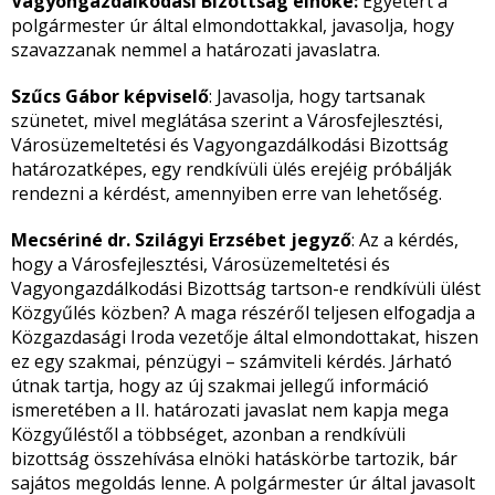
Vagyongazdálkodási Bizottság elnöke:
Egyetért a
polgármester úr által elmondottakkal, javasolja, hogy
szavazzanak nemmel a határozati javaslatra.
Szűcs Gábor képviselő
: Javasolja, hogy tartsanak
szünetet, mivel meglátása szerint a Városfejlesztési,
Városüzemeltetési és Vagyongazdálkodási Bizottság
határozatképes, egy rendkívüli ülés erejéig próbálják
rendezni a kérdést, amennyiben erre van lehetőség.
Mecsériné dr. Szilágyi Erzsébet jegyző
: Az a kérdés,
hogy a Városfejlesztési, Városüzemeltetési és
Vagyongazdálkodási Bizottság tartson-e rendkívüli ülést
Közgyűlés közben? A maga részéről teljesen elfogadja a
Közgazdasági Iroda vezetője által elmondottakat, hiszen
ez egy szakmai, pénzügyi – számviteli kérdés. Járható
útnak tartja, hogy az új szakmai jellegű információ
ismeretében a II. határozati javaslat nem kapja mega
Közgyűléstől a többséget, azonban a rendkívüli
bizottság összehívása elnöki hatáskörbe tartozik, bár
sajátos megoldás lenne. A polgármester úr által javasolt