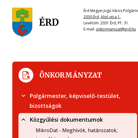
Érd Megyei Jogú Város Polgárme
2030 Érd, Alsó utca 1.
Levélcím: 2031 Érd, Pf.: 31.
E-mail:
onkormanyzat@erd.hu
ÖNKORMÁNYZAT
Polgármester, képviselő-testület,
bizottságok
Közgyűlési dokumentumok
MikroDat - Meghívók, határozatok,