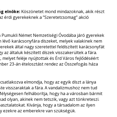
ág elnöke:
Köszönetet mond mindazoknak, akik részt
 az érdi gyerekeknek a ”Szeretetcsomag” akció
 a Pumukli Német Nemzetiségi Óvodába járó gyerekek
n lévő karácsonyfára díszeket, melyek valakinek nem
yerekek által nagy szeretettel feldíszített karácsonyfát
y az általuk készített díszek visszakerültek a fára.
elyet feléje nyújtottak és Érd Város fejlődéséért
mber 23-án ételosztást rendez az Összefogás háza
csatlakozva elmondja, hogy az egyik díszt a lánya
ste visszaraktak a fára. A vandalizmushoz nem tud
 Mélységesen felháborítja, hogy ha a városban bármit
ad olyan, akinek nem tetszik, vagy azt tönkreteszi.
asztalatokat. Kívánja, hogy a társadalom az ilyen
gy ezekre az emberekre van szükségük.