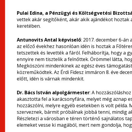
Pulai Edina, a Pénzügyi és Költségvetési Bizotts
vettek akár segítőként, akár akik ajándékot hoztak
keretében.
Antunovits Antal képviselő
: 2017. december 6-án
az előző évekhez hasonlóan idén is hoztak a Főtére
tetszettek és levették a fáról. Felháborítja, hogy a g
ennyire nem tisztelik a felnőttek. Örömmel látta, hog
Megköszöni mindenkinek az egész éves támogatást, m
közreműködtek. Az Érdi Fidesz immáron 8. éve dece
előtt, idén is várnak mindenkit.
Dr. Bács István alpolgármester
: A hozzászóláshoz 
akasztotta fel a karácsonyfára, melyet még aznap e
hozzászólni, melyre egyéb esetekben is volt példa.
szerveznek, bármit próbálnak jobbá tenni, mindig ak
Részletezi a városban e téren történő sajnálatos tap
elemeket vesse ki magából, mert nem gondolja, ho