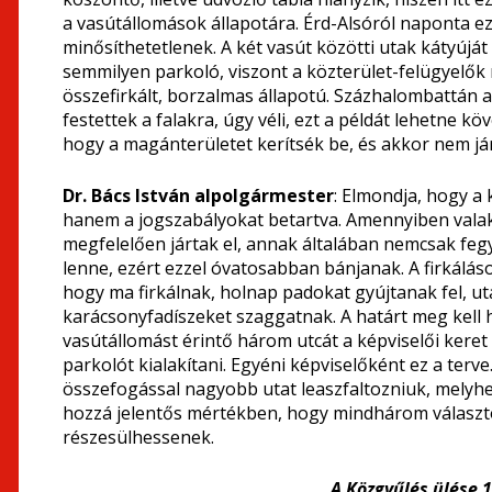
a vasútállomások állapotára. Érd-Alsóról naponta e
minősíthetetlenek. A két vasút közötti utak kátyújá
semmilyen parkoló, viszont a közterület-felügyelők 
összefirkált, borzalmas állapotú. Százhalombattán 
festettek a falakra, úgy véli, ezt a példát lehetne kö
hogy a magánterületet kerítsék be, és akkor nem j
Dr. Bács István alpolgármester
: Elmondja, hogy a
hanem a jogszabályokat betartva. Amennyiben valak
megfelelően jártak el, annak általában nemcsak feg
lenne, ezért ezzel óvatosabban bánjanak. A firkálás
hogy ma firkálnak, holnap padokat gyújtanak fel, u
karácsonyfadíszeket szaggatnak. A határt meg kell h
vasútállomást érintő három utcát a képviselői keret
parkolót kialakítani. Egyéni képviselőként ez a terve
összefogással nagyobb utat leaszfaltozniuk, melyhe
hozzá jelentős mértékben, hogy mindhárom választ
részesülhessenek.
A Közgyűlés ülése 1