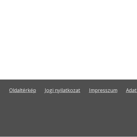
Oldaltérkép
Jogi nyilatkozat
Impresszum
Adat