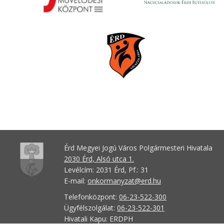
Érd Megyei Jogú Város Polgármesteri Hivatala
2030 Érd, Alsó utca 1.
Levélcím: 2031 Érd, Pf.: 31
E-mail:
onkormanyzat@erd.hu
Telefonközpont:
06-23-522-300
Ügyfélszolgálat:
06-23-522-301
Hivatali Kapu: ERDPH