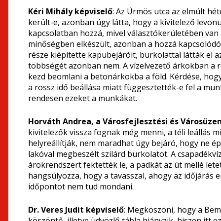
Kéri Mihály képviselő
: Az Ürmös utca az elmúlt hét
került-e, azonban úgy látta, hogy a kivitelező levonu
kapcsolatban hozzá, mivel választókerületében van a
minőségben elkészült, azonban a hozzá kapcsolódó
része kiépítette kapubejáróit, burkolattal látták el 
többségét azonban nem. A vízelvezető árkokban a r
kezd beomlani a betonárkokba a föld. Kérdése, hogy
a rossz idő beállása miatt függesztették-e fel a mun
rendesen ezeket a munkákat.
Horváth Andrea, a Városfejlesztési és Városüze
kivitelezők vissza fognak még menni, a téli leállás 
helyreállítják, nem maradhat úgy bejáró, hogy ne ép
lakóval megbeszélt szilárd burkolatot. A csapadékví
árokrendszert fektették le, a padkát az út mellé let
hangsúlyozza, hogy a tavasszal, ahogy az időjárás 
időpontot nem tud mondani.
Dr. Veres Judit képviselő
: Megköszöni, hogy a Bem 
köszöntő, illetve üdvözlő tábla hiányzik, hiszen itt ez