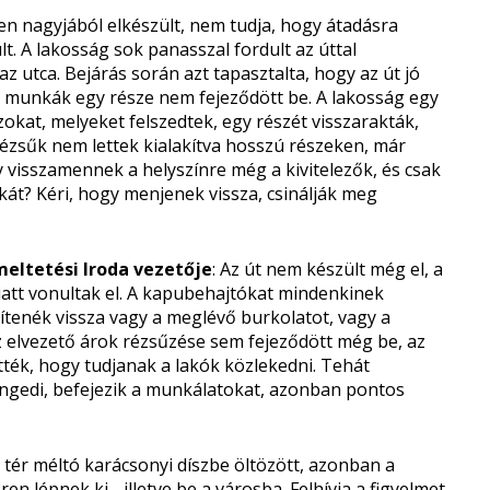
en nagyjából elkészült, nem tudja, hogy átadásra
lt. A lakosság sok panasszal fordult az úttal
z utca. Bejárás során azt tapasztalta, hogy az út jó
 munkák egy része nem fejeződött be. A lakosság egy
azokat, melyeket felszedtek, egy részét visszarakták,
ézsűk nem lettek kialakítva hosszú részeken, már
 visszamennek a helyszínre még a kivitelezők, és csak
kát? Kéri, hogy menjenek vissza, csinálják meg
meltetési Iroda vezetője
: Az út nem készült még el, a
miatt vonultak el. A kapubehajtókat mindenkinek
ítenék vissza vagy a meglévő burkolatot, vagy a
z elvezető árok rézsűzése sem fejeződött még be, az
ették, hogy tudjanak a lakók közlekedni. Tehát
engedi, befejezik a munkálatokat, azonban pontos
tér méltó karácsonyi díszbe öltözött, azonban a
ren lépnek ki-, illetve be a városba. Felhívja a figyelmet