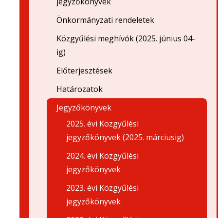
jegyzőkönyvek
Önkormányzati rendeletek
Közgyűlési meghívók (2025. június 04-
ig)
Előterjesztések
Határozatok
Jegyzőkönyvek
2025. évi Közgyűlési
jegyzőkönyvek (2025. márciusig)
2024. évi Közgyűlési
jegyzőkönyvek
2023. évi Közgyűlési
jegyzőkönyvek