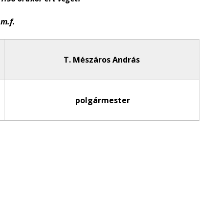
.m.f.
T. Mészáros András
polgármester