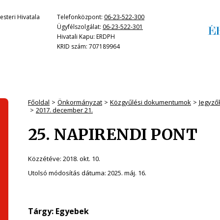
steri Hivatala
Telefonközpont:
06-23-522-300
Ügyfélszolgálat:
06-23-522-301
Hivatali Kapu: ERDPH
KRID szám: 707189964
Főoldal
Önkormányzat
Közgyűlési dokumentumok
Jegyző
2017. december 21.
25. NAPIRENDI PONT
Közzétéve:
2018. okt. 10.
Utolsó módosítás dátuma:
2025. máj. 16.
Tárgy: Egyebek