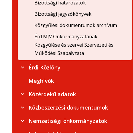
Bizottsági határozatok
Bizottsági jegyzőkönyvek
Közgyűlési dokumentumok archívum
Érd MJV Önkormányzatának
Közgyűlése és szervei Szervezeti és
Működési Szabályzata
Érdi Közlöny
Meghívók
Közérdekű adatok
Közbeszerzési dokumentumok
Nemzetiségi önkormányzatok