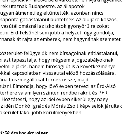
zrek utaznak Budapestre, az állapotok
t ugyan átmenetileg eltűntették, azonban nincs
naponta gátlástalanul büntetnek. Az aluljáró koszos,
a vasútállomásnál az iskolások gyönyörű rajzokat
vetni. Érd-Felsőnél sem jobb a helyzet, úgy gondolja,
árnának át rajta az emberek, nem hagynának szemetet.
 közterület-felügyelők nem bírságolnak gátlástalanul,
i azt tapasztalja, hogy mégsem a jogszabályoknak
yelmi eljárás, hanem bírósági út is a következménye
okkal kapcsolatban visszautal előző hozzászólására,
tána buszmegállókat törnek össze, majd
úzni. Elmondja, hogy jövő évben tervezi az Érd-Alsó
 terhére valamilyen szinten rendbe rakni, és P+R
. Hozzáteszi, hogy az idei évben sikerül egy nagy
z idén Donkó Ignác és Mórás Zsolt képviselők járultak
ókerület lakói jobb körülményekben
1:58 órakor ért véget.