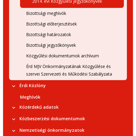
2014. évi Közgyűlési jegyzőkönyvek
Bizottsági meghívók
Bizottsági előterjesztések
Bizottsági határozatok
Bizottsági jegyzőkönyvek
Közgyűlési dokumentumok archívum
Érd MJV Önkormányzatának Közgyűlése és
szervei Szervezeti és Működési Szabályzata
Érdi Közlöny
Meghívók
Közérdekű adatok
Közbeszerzési dokumentumok
Nemzetiségi önkormányzatok