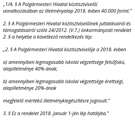
„1/A. § A Polgármesteri Hivatal köztisztviselői
vonatkozásában az illetményalap 2018. évben 40.000 forint.”
2. § A Polgármesteri Hivatal köztisztviselőinek juttatásairól és
támogatásairól szóló 24/2012. (V.7.) önkormányzati rendelet
2. §-a helyébe a következő rendelkezés lép:
„2. § A Polgármesteri Hivatal köztisztviselője a 2018. évben
a) amennyiben legmagasabb iskolai végzettsége felsőfokú,
alapilletménye 40%-ának;
b) amennyiben legmagasabb iskolai végzettsége érettségi,
alapilletménye 20%-ának
megfelelő mértékű illetménykiegészítésre jogosult.”
3. § Ez a rendelet 2018. január 1-jén lép hatályba.”