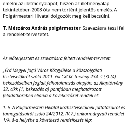
emelni az illetményalapot, hiszen az illetményalap
tekintetében 2008 óta nem történt jelentős emelés. A
Polgármesteri Hivatal dolgozóit meg kell becsülni.
T. Mészáros András polgármester
: Szavazásra teszi fel
a rendelet-tervezetet.
Az előterjesztett és szavazásra feltett rendelet-tervezet:
„Érd Megyei Jogú Város Közgyűlése a közszolgálati
tisztviselőkről szóló 2011. évi CXCIX. törvény 234. § (3)-(4)
bekezdéseiben foglalt felhatalmazás alapján, az Alaptörvény
32. cikk (1) bekezdés a) pontjában meghatározott
feladatkörében eljárva a következőket rendeli el:
1. § A Polgármesteri Hivatal köztisztviselőinek juttatásairól és
támogatásairól szóló 24/2012. (V.7.) önkormányzati rendelet
1/A. §-a helyébe a következő rendelkezés lép: