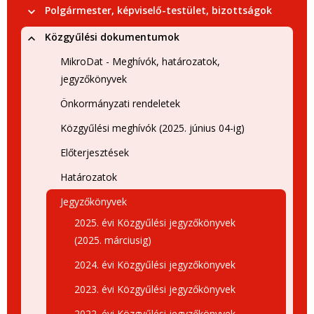
Polgármester, képviselő-testület, bizottságok
Közgyűlési dokumentumok
MikroDat - Meghívók, határozatok,
jegyzőkönyvek
Önkormányzati rendeletek
Közgyűlési meghívók (2025. június 04-ig)
Előterjesztések
Határozatok
Jegyzőkönyvek
2025. évi Közgyűlési jegyzőkönyvek
(2025. márciusig)
2024. évi Közgyűlési jegyzőkönyvek
2023. évi Közgyűlési jegyzőkönyvek
2022. évi Közgyűlési jegyzőkönyvek