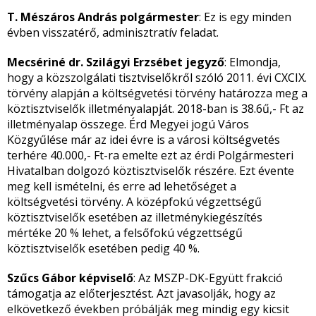
T. Mészáros András polgármester
: Ez is egy minden
évben visszatérő, adminisztratív feladat.
Mecsériné dr. Szilágyi Erzsébet jegyző
: Elmondja,
hogy a közszolgálati tisztviselőkről szóló 2011. évi CXCIX.
törvény alapján a költségvetési törvény határozza meg a
köztisztviselők illetményalapját. 2018-ban is 38.6ű,- Ft az
illetményalap összege. Érd Megyei jogú Város
Közgyűlése már az idei évre is a városi költségvetés
terhére 40.000,- Ft-ra emelte ezt az érdi Polgármesteri
Hivatalban dolgozó köztisztviselők részére. Ezt évente
meg kell ismételni, és erre ad lehetőséget a
költségvetési törvény. A középfokú végzettségű
köztisztviselők esetében az illetménykiegészítés
mértéke 20 % lehet, a felsőfokú végzettségű
köztisztviselők esetében pedig 40 %.
Szűcs Gábor képviselő
: Az MSZP-DK-Együtt frakció
támogatja az előterjesztést. Azt javasolják, hogy az
elkövetkező években próbálják meg mindig egy kicsit