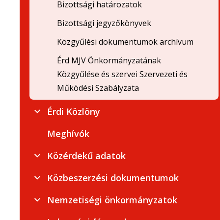
Bizottsági határozatok
Bizottsági jegyzőkönyvek
Közgyűlési dokumentumok archívum
Érd MJV Önkormányzatának
Közgyűlése és szervei Szervezeti és
Működési Szabályzata
Érdi Közlöny
Meghívók
Közérdekű adatok
Közbeszerzési dokumentumok
Nemzetiségi önkormányzatok