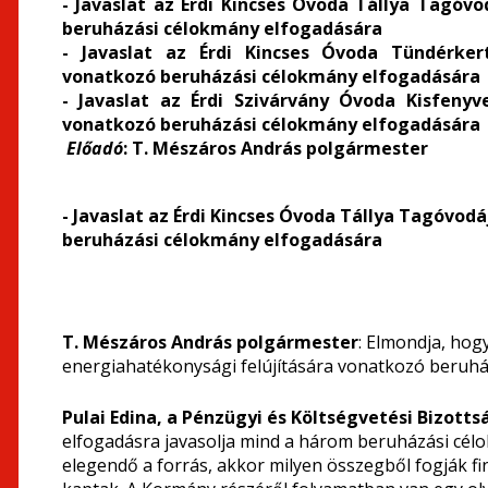
- Javaslat
az Érdi Kincses Óvoda Tállya Tagóvo
beruházási célokmány elfogadására
- Javaslat az Érdi Kincses Óvoda Tündérker
vonatkozó beruházási célokmány elfogadására
-
Javaslat
az Érdi Szivárvány Óvoda Kisfenyv
vonatkozó beruházási célokmány elfogadására
Előadó
: T. Mészáros András polgármester
- Javaslat
az Érdi Kincses Óvoda Tállya Tagóvod
beruházási célokmány elfogadására
T. Mészáros András polgármester
: Elmondja, hog
energiahatékonysági felújítására vonatkozó beruhá
Pulai Edina, a Pénzügyi és Költségvetési Bizotts
elfogadásra javasolja mind a három beruházási cél
elegendő a forrás, akkor milyen összegből fogják fi