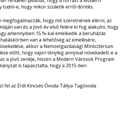
an rendelet-javaslat, hogy a forrást a Modern
 tudni-e, hogy mikor születik erről döntés.
 megfogalmazzák, hogy mit szeretnének elérni, az
ján van és a jövő év első felére ki fog alakulni, hogy
 hogy amennyiben 15 %-kal emelkedik a beruházás
i hatáskörben van a lehetőség az emelésére,
növekedése, akkor a Nemzetgazdasági Minisztérium
ése előtt, hogy vajon tényleg annyival növekedett-e a
 az a jövő zenéje, hiszen a Modern Városok Program
mányzat is tapasztalta, hogy a 2015-ben
szi fel az Érdi Kincses Óvoda Tállya Tagóvoda