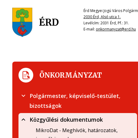
Érd Megyei Jogú Város Polgárme
2030 Érd, Alsó utca 1.
Levélcím: 2031 Érd, Pf.: 31.
E-mail:
onkormanyzat@erd.hu
ÖNKORMÁNYZAT
Polgármester, képviselő-testület,
bizottságok
Közgyűlési dokumentumok
MikroDat - Meghívók, határozatok,