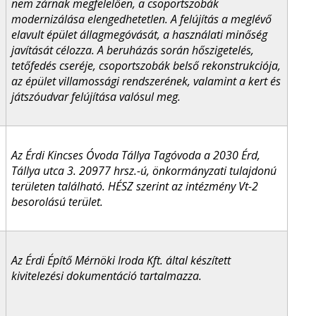
nem zárnak megfelelően, a csoportszobák
modernizálása elengedhetetlen. A felújítás a meglévő
elavult épület állagmegóvását, a használati minőség
javítását célozza. A beruházás során hőszigetelés,
tetőfedés cseréje, csoportszobák belső rekonstrukciója,
az épület villamossági rendszerének, valamint a kert és
játszóudvar felújítása valósul meg.
Az Érdi Kincses Óvoda Tállya Tagóvoda a 2030 Érd,
Tállya utca 3. 20977 hrsz.-ú, önkormányzati tulajdonú
területen található. HÉSZ szerint az intézmény Vt-2
besorolású terület.
Az Érdi Építő Mérnöki Iroda Kft. által készített
kivitelezési dokumentáció tartalmazza.