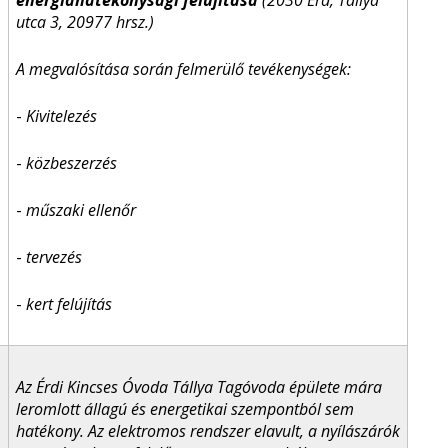
energiahatékonysági felújítása
(2030 Érd, Tállya
utca 3, 20977 hrsz.)
A megvalósítása során felmerülő tevékenységek:
-
Kivitelezés
-
közbeszerzés
-
műszaki ellenőr
-
tervezés
-
kert felújítás
Az Érdi Kincses Óvoda Tállya Tagóvoda épülete mára
leromlott állagú és energetikai szempontból sem
hatékony. Az elektromos rendszer elavult, a nyílászárók