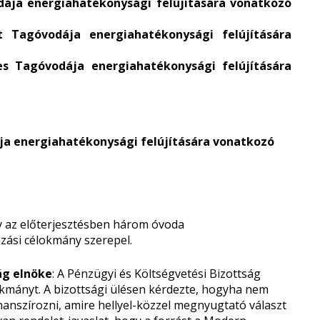
dája energiahatékonysági felújítására vonatkozó
t Tagóvodája energiahatékonysági felújítására
es Tagóvodája energiahatékonysági felújítására
ája energiahatékonysági felújítására vonatkozó
y az előterjesztésben három óvoda
zási célokmány szerepel.
ág elnöke
: A Pénzügyi és Költségvetési Bizottság
okmányt. A bizottsági ülésen kérdezte, hogyha nem
nanszírozni, amire hellyel-közzel megnyugtató választ