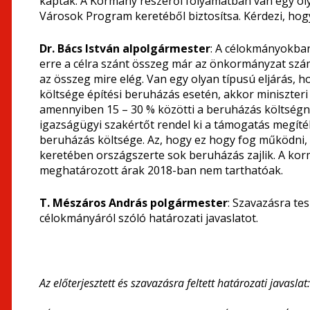
kaptak. A Kormány részéről folyamatban van egy oly
Városok Program keretéből biztosítsa. Kérdezi, hogy
Dr. Bács István alpolgármester
: A célokmányokban
erre a célra szánt összeg már az önkormányzat számlá
az összeg mire elég. Van egy olyan típusú eljárás,
költsége építési beruházás esetén, akkor miniszter
amennyiben 15 – 30 % közötti a beruházás költség
igazságügyi szakértőt rendel ki a támogatás megítél
beruházás költsége. Az, hogy ez hogy fog működni,
keretében országszerte sok beruházás zajlik. A kor
meghatározott árak 2018-ban nem tarthatóak.
T. Mészáros András polgármester
: Szavazásra te
célokmányáról szóló határozati javaslatot.
Az előterjesztett és szavazásra feltett határozati javaslat: