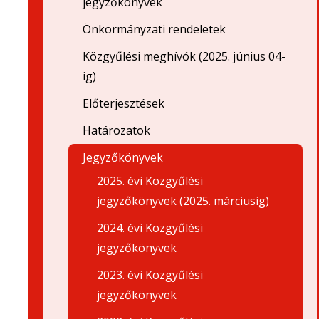
jegyzőkönyvek
Önkormányzati rendeletek
Közgyűlési meghívók (2025. június 04-
ig)
Előterjesztések
Határozatok
Jegyzőkönyvek
2025. évi Közgyűlési
jegyzőkönyvek (2025. márciusig)
2024. évi Közgyűlési
jegyzőkönyvek
2023. évi Közgyűlési
jegyzőkönyvek