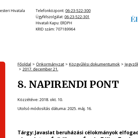
steri Hivatala
Telefonközpont:
06-23-522-300
Ügyfélszolgálat:
06-23-522-301
Hivatali Kapu: ERDPH
KRID szám: 707189964
Főoldal
Önkormányzat
Közgyűlési dokumentumok
Jegyző
2017. december 21.
8. NAPIRENDI PONT
Közzétéve:
2018. okt. 10.
Utolsó módosítás dátuma:
2025. máj. 16.
Tárgy:
Javaslat beruházási célokmányok elfoga