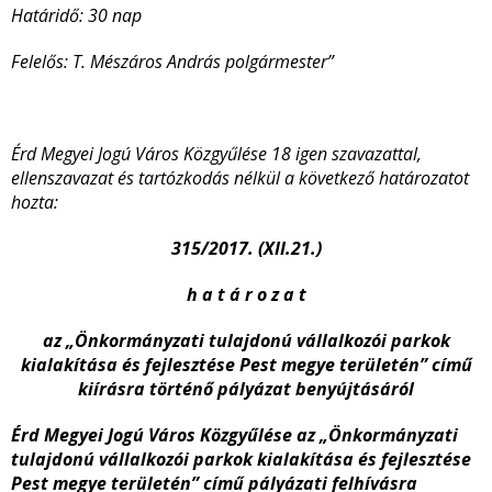
Határidő: 30 nap
Felelős: T. Mészáros András polgármester”
Érd Megyei Jogú Város Közgyűlése 18 igen szavazattal,
ellenszavazat és tartózkodás nélkül a következő határozatot
hozta:
315/2017. (XII.21.)
h a t á r o z a t
az „Önkormányzati tulajdonú vállalkozói parkok
kialakítása és fejlesztése Pest megye területén” című
kiírásra történő pályázat benyújtásáról
Érd Megyei Jogú Város Közgyűlése az
„Önkormányzati
tulajdonú vállalkozói parkok kialakítása és fejlesztése
Pest megye területén”
című pályázati felhívásra