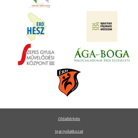
Oldaltérkép
Jogi nyilatkozat