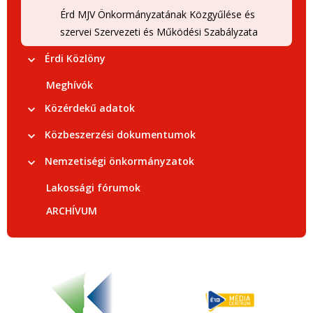
Érd MJV Önkormányzatának Közgyűlése és
szervei Szervezeti és Működési Szabályzata
Érdi Közlöny
Meghívók
Közérdekű adatok
Közbeszerzési dokumentumok
Nemzetiségi önkormányzatok
Lakossági fórumok
ARCHÍVUM