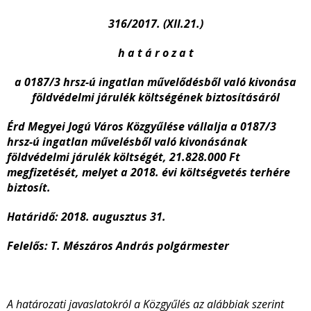
316/2017. (XII.21.)
h a t á r o z a t
a 0187/3 hrsz-ú ingatlan művelődésből való kivonása
földvédelmi járulék költségének biztosításáról
Érd Megyei Jogú Város Közgyűlése vállalja a 0187/3
hrsz-ú ingatlan művelésből való kivonásának
földvédelmi járulék költségét, 21.828.000 Ft
megfizetését, melyet a 2018. évi költségvetés terhére
biztosít.
Határidő:
2018. augusztus 31.
Felelős:
T. Mészáros András polgármester
A határozati javaslatokról a Közgyűlés az alábbiak szerint