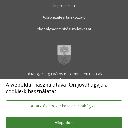
Impresszum
Adatkezelési tájékoztató
Akadálymentesítési nyilatkozat
Érd Megyei Jogú Város Polgármesteri Hivatala
2030 Érd, Alsó utca 1.
A weboldal használatával Ön jóváhagyja a
Levélcím: 2031 Érd, Pf.: 31
cookie-k használatát.
E-mail:
onkormanyzat@erd.hu
Telefonközpont:
06-23-522-300
Ügyfélszolgálat:
06-23-522-301
Adat-, és cookie kezelési szabályzat
Hivatali Kapu: ERDPH
KRID szám: 707189964
Elfogadom