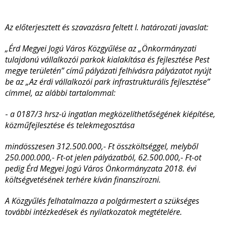
Az előterjesztett és szavazásra feltett I. határozati javaslat:
„Érd Megyei Jogú Város Közgyűlése az „Önkormányzati
tulajdonú vállalkozói parkok kialakítása és fejlesztése Pest
megye területén” című pályázati felhívásra pályázatot nyújt
be az „Az érdi vállalkozói park infrastrukturális fejlesztése”
címmel, az alábbi tartalommal:
-
a 0187/3 hrsz-ú ingatlan megközelíthetőségének kiépítése,
közműfejlesztése és telekmegosztása
mindösszesen 312.500.000,- Ft összköltséggel, melyből
250.000.000,- Ft-ot jelen pályázatból, 62.500.000,- Ft-ot
pedig Érd Megyei Jogú Város Önkormányzata 2018. évi
költségvetésének terhére kíván finanszírozni.
A Közgyűlés felhatalmazza a polgármestert a szükséges
további intézkedések és nyilatkozatok megtételére.