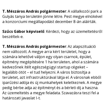
T. Mészáros András polgármester
: A vállalkozói park a
Gulyás tanya területén jönne létre. Pest megye elnökével
a konzorciumi megállapodást december 8-án aláírták.
Szűcs Gábor képviselő
: Kérdezi, hogy az üzemeltetésről
beszéltek-e.
T. Mészáros András polgármester
: Az alapszituáció
nem változott. A megye arra kért területet, hogy a
számára lehetővé váljon egy olyan csarnok, épület,
építmény megépítésére 1 ha területen, ahol a számára
kedvezőnek ítélt egészségügyi startup cégeket –
legalább ötöt – el tud helyezni. A város biztosítja a
területet, azt infrastruktúrával látja el. A városnak ebből
iparűzési adója és új munkahelyek keletkeznek. A megye
pedig bérbe adja az építményt és a bérleti díj a haszna.
Az üzemeltetés a megye feladata. Szavazásra teszi fel a
határozati javaslat I-t.