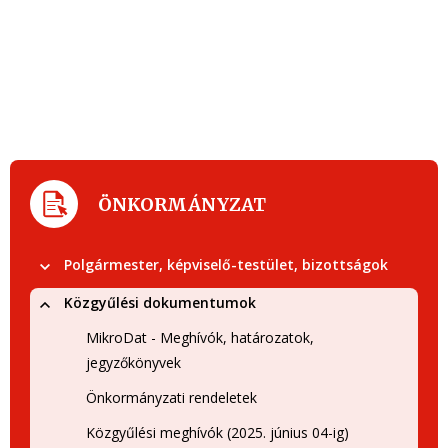
ÖNKORMÁNYZAT
Polgármester, képviselő-testület, bizottságok
Közgyűlési dokumentumok
MikroDat - Meghívók, határozatok,
jegyzőkönyvek
Önkormányzati rendeletek
Közgyűlési meghívók (2025. június 04-ig)