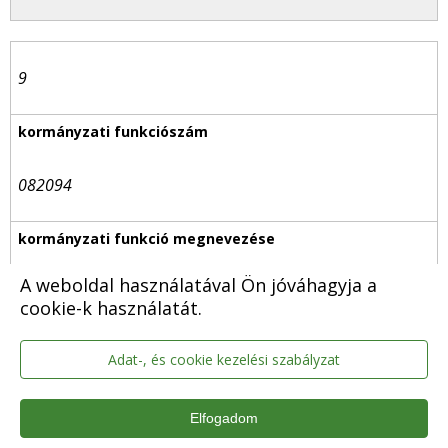
9
082094
A weboldal használatával Ön jóváhagyja a
Közművelődés – kulturális alapú gazdaságfejlesztés
cookie-k használatát.
Adat-, és cookie kezelési szabályzat
10
Elfogadom