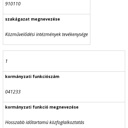
910110
Közművelődési intézmények tevékenysége
1
041233
Hosszabb időtartamú közfoglalkoztatás