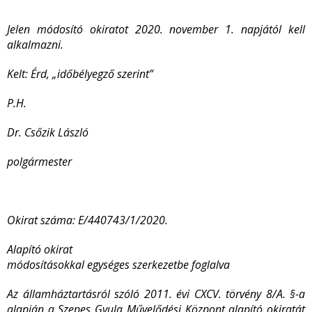
Jelen módosító okiratot 2020. november 1. napjától kell
alkalmazni.
Kelt: Érd, „időbélyegző szerint”
P.H.
Dr. Csőzik László
polgármester
Okirat száma: E/440743/1/2020.
Alapító okirat
módosításokkal egységes szerkezetbe foglalva
Az államháztartásról szóló 2011. évi CXCV. törvény 8/A. §-a
alapján a Szepes Gyula Művelődési Központ alapító okiratát