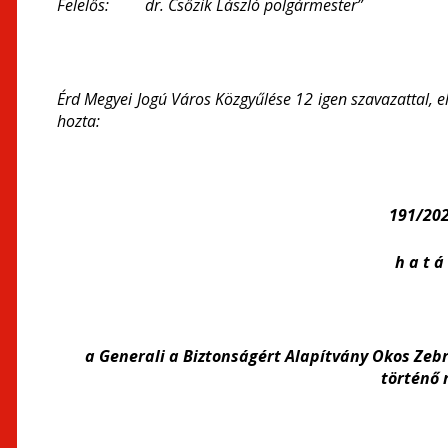
Felelős: dr. Csőzik László polgármester”
Érd Megyei Jogú Város Közgyűlése 12 igen szavazattal, e
hozta:
191/2021
h a t á 
a Generali a Biztonságért Alapítvány Okos Zeb
történő 