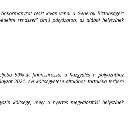
 önkormányzat részt kíván venni a Generali Biztonságért
védelmi rendszer” című pályázaton, az alábbi helyszínek
feljebb 50%-át finanszírozza, a Közgyűlés a pályázathoz
nyzat 2021. évi költségvetése általános tartaléka terhére
szín költsége, mely a nyertes megvalósítási helyszínek