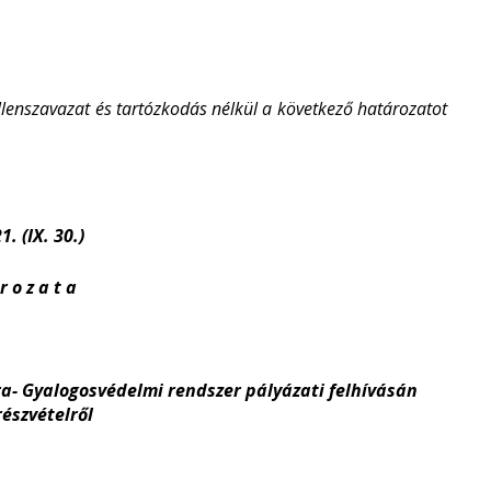
llenszavazat és tartózkodás nélkül a következő határozatot
. (IX. 30.)
r o z a t a
ra- Gyalogosvédelmi rendszer pályázati felhívásán
részvételről