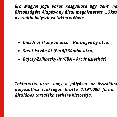
Érd Megyei Jogú Város Közgyűlése úgy dönt, ho
Biztonságért Alapítvány által meghirdetett, „Oko
az alábbi helyszínek tekintetében:
Diósdi út (Tulipán utca – Harangvirág utca)
Szent István út (Petőfi Sándor utca)
Bajcsy-Zsilinszky út (CBA – Artúr üzletház)
Tekintettel arra, hogy a pályázat az összkölts
pályázathoz szükséges bruttó 4.191.000 forint 
általános tartaléka terhére biztosítja.