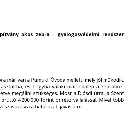
apítvány okos zebra – gyalogosvédelmi rendszer
bra már van a Pumukli Óvoda mellett, mely jól működik.
z aszfaltba, és hogyha valaki már odalép a zebrához,
 illetve megállni szükséges. Most a Diósdi útra, a Szent
 bruttó 4.200.000 forint önrész vállalással. Mivel több
zi szavazásra a határozati javaslatot.