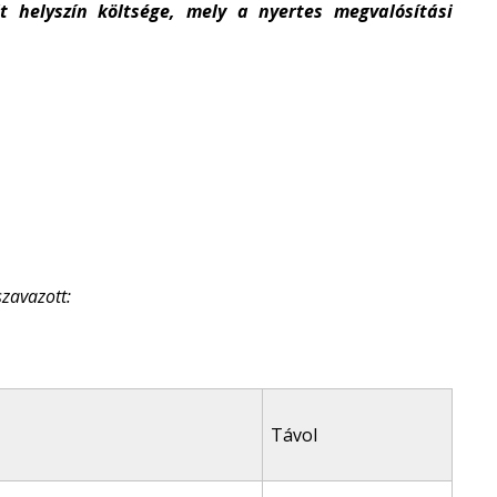
 helyszín költsége, mely a nyertes megvalósítási
szavazott:
Távol