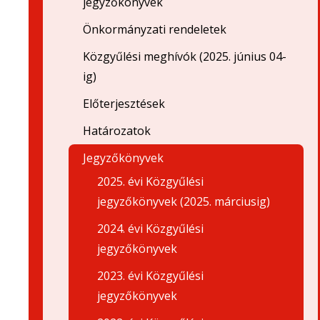
jegyzőkönyvek
Önkormányzati rendeletek
Közgyűlési meghívók (2025. június 04-
ig)
Előterjesztések
Határozatok
Jegyzőkönyvek
2025. évi Közgyűlési
jegyzőkönyvek (2025. márciusig)
2024. évi Közgyűlési
jegyzőkönyvek
2023. évi Közgyűlési
jegyzőkönyvek