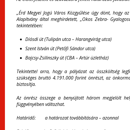
„Érd Megyei Jogú Város Közgyűlése úgy dönt, hogy az
Alapítvány által meghirdetett, „Okos Zebra- Gyalogos
tekintetében:
Diósdi út (Tulipán utca – Harangvirág utca)
Szent István út (Petőfi Sándor utca)
Bajcsy-Zsilinszky út (CBA – Artúr üzletház)
Tekintettel arra, hogy a pályázat az összköltség leg
szükséges bruttó 4.191.000 forint önrészt, az önkormá
biztosítja.
Az önrész összege a benyújtott három megjelölt hely
függvényében változhat.
Határidő: a határozat továbbítására – azonnal