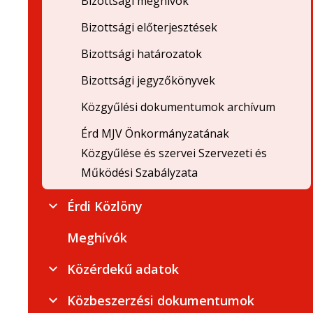
Bizottsági meghívók
Bizottsági előterjesztések
Bizottsági határozatok
Bizottsági jegyzőkönyvek
Közgyűlési dokumentumok archívum
Érd MJV Önkormányzatának
Közgyűlése és szervei Szervezeti és
Működési Szabályzata
Érdi Közlöny
Meghívók
Közérdekű adatok
Közbeszerzési dokumentumok