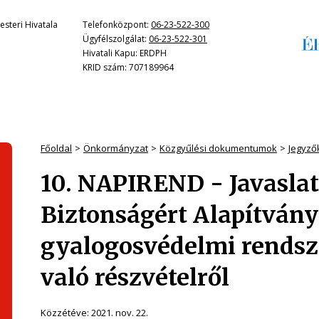
steri Hivatala
Telefonközpont:
06-23-522-300
Ügyfélszolgálat:
06-23-522-301
Hivatali Kapu: ERDPH
KRID szám: 707189964
Főoldal
Önkormányzat
Közgyűlési dokumentumok
Jegyző
10. NAPIREND - Javaslat
Biztonságért Alapítvány
gyalogosvédelmi rendsze
való részvételről
Közzétéve:
2021. nov. 22.