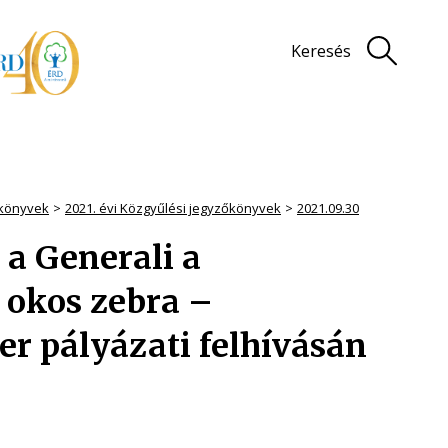
Keresés
könyvek
2021. évi Közgyűlési jegyzőkönyvek
2021.09.30
 a Generali a
 okos zebra –
r pályázati felhívásán