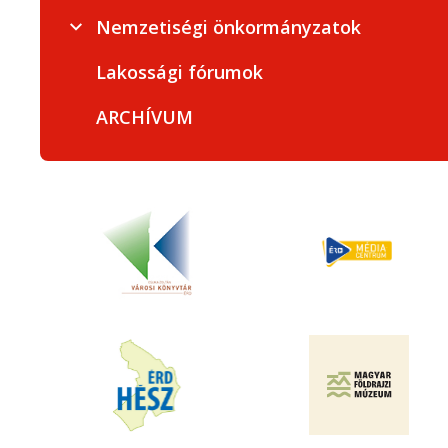
Nemzetiségi önkormányzatok
Lakossági fórumok
ARCHÍVUM