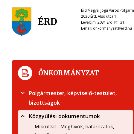
Érd Megyei Jogú Város Polgárme
2030 Érd, Alsó utca 1.
Levélcím: 2031 Érd, Pf.: 31.
E-mail:
onkormanyzat@erd.hu
ÖNKORMÁNYZAT
Polgármester, képviselő-testület,
bizottságok
Közgyűlési dokumentumok
MikroDat - Meghívók, határozatok,