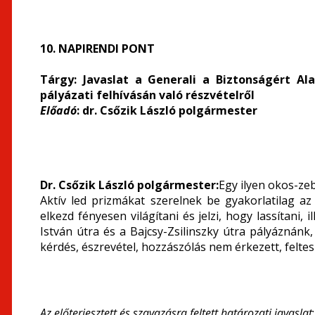
10. NAPIRENDI PONT
Tárgy: Javaslat a Generali a Biztonságért Al
pályázati felhívásán való részvételről
Előadó
: dr. Csőzik László polgármester
Dr. Csőzik László polgármester:
Egy ilyen okos-ze
Aktív led prizmákat szerelnek be gyakorlatilag a
elkezd fényesen világítani és jelzi, hogy lassítani,
István útra és a Bajcsy-Zsilinszky útra pályáznánk,
kérdés, észrevétel, hozzászólás nem érkezett, feltes
Az előterjesztett és szavazásra feltett határozati javaslat
: